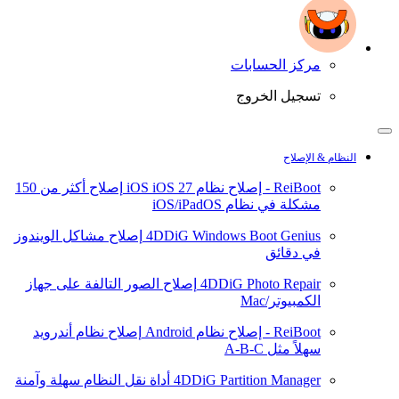
مركز الحسابات
تسجيل الخروج
النظام & الإصلاح
ReiBoot - إصلاح نظام iOS
iOS 27
إصلاح أكثر من 150
مشكلة في نظام iOS/iPadOS
4DDiG Windows Boot Genius
إصلاح مشاكل الويندوز
في دقائق
4DDiG Photo Repair
إصلاح الصور التالفة على جهاز
الكمبيوتر/Mac
ReiBoot - إصلاح نظام Android
إصلاح نظام أندرويد
سهلاً مثل A-B-C
4DDiG Partition Manager
أداة نقل النظام سهلة وآمنة