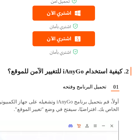
2. كيفية استخدام iAnyGo للتغيير الآمن للموقع؟
تحميل البرنامج وفتحه
أولاً، قم بتحميل برنامج iAnyGo وتشغيله على جهاز الكمبيوت
الخاص بك. افتراضيًا، سيفتح في وضع "تغيير الموقع".