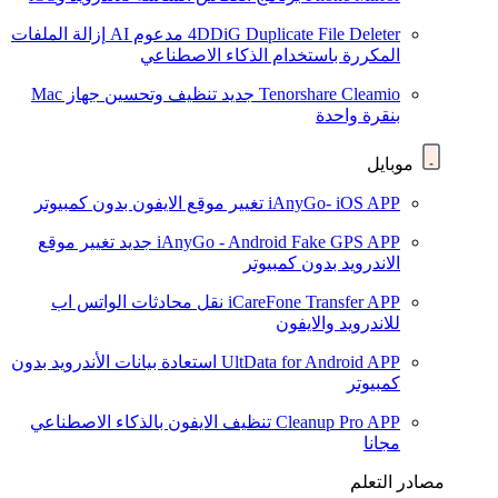
4DDiG Duplicate File Deleter
مدعوم AI
إزالة الملفات
المكررة باستخدام الذكاء الاصطناعي
Tenorshare Cleamio
جديد
تنظيف وتحسين جهاز Mac
بنقرة واحدة
موبايل
iAnyGo- iOS APP
تغيير موقع الايفون بدون كمبيوتر
iAnyGo - Android Fake GPS APP
جديد
تغيير موقع
الاندرويد بدون كمبيوتر
iCareFone Transfer APP
نقل محادثات الواتس اب
للاندرويد والايفون
UltData for Android APP
استعادة بيانات الأندرويد بدون
كمبيوتر
Cleanup Pro APP
تنظيف الايفون بالذكاء الاصطناعي
مجانا
مصادر التعلم