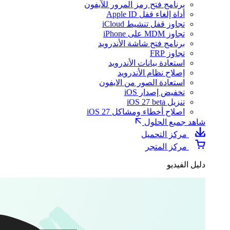
برنامج فتح رمز المرور للآيفون
أداة إلغاء قفل Apple ID
تجاوز قفل تنشيط iCloud
تجاوز MDM على iPhone
برنامج فتح شاشة الأندرويد
تجاوز FRP
استعادة بيانات الأندرويد
إصلاح نظام الأندرويد
استعادة الصور من الايفون
تخفيض إصدار iOS
تنزيل iOS 27 beta
اصلاح أخطاء ومشاكل iOS 27
شاهد جميع الحلول
مركز التحميل
مركز المتجر
دليل الفيديو