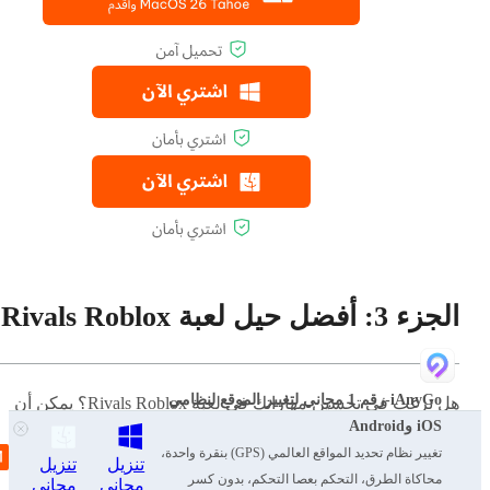
الجزء 3: أفضل حيل لعبة Rivals Roblox
iAnyGo-رقم 1 مجاني لتغيير الموقع لنظامي
هل ترغب في تحسين مهاراتك في لعبة Rivals Roblox؟ يمكن أن
iOS وAndroid
تساعدك
حيل Rivals Roblox
على التقدم بسرعة عن طريق فتح
تغيير نظام تحديد المواقع العالمي (GPS) بنقرة واحدة،
ميزات رائعة ومنحك ميزة إضافية. تجعل هذه الحيل اللعبة أكثر متع
تنزيل
تنزيل
محاكاة الطرق، التحكم بعصا التحكم، بدون كسر
وسهولة في اللعب.
مجاني
مجاني