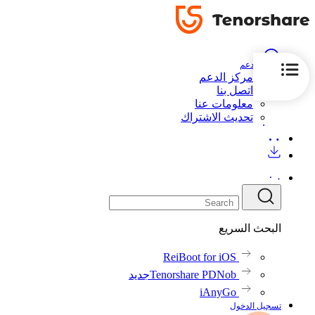
الدعم
مركز الدعم
اتصل بنا
معلومات عنا
تحديث الاشتراك
البحث السريع
ReiBoot for iOS
Tenorshare PDNob
جديد
iAnyGo
تسجيل الدخول