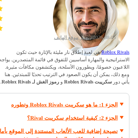
2026-08-05 /
تغيير موقع الهاتف
Roblox Rivals
هي لعبة إطلاق نار مليئة بالإثارة حيث تكون
الاستراتيجية والمهارة أساسيين للتفوق في قائمة المتصدرين. يواجه
اللاعبون خصومًا، ويطورون الأسلحة، ويكتشفون مكافآت مثيرة.
ومع ذلك، يمكن أن يكون الصعود في الترتيب تحديًا للمبتدئين. هنا
يأتي دور
سكريبت Roblox Rivals
و
رموز الغش لـ Roblox Rivals
.
الجزء 1: ما هو سكريبت Roblox Rivals وتطوره
الجزء 2: كيفية استخدام سكريبت Rival؟
نصيحة إضافية للعب الألعاب المستندة إلى الموقع بأما