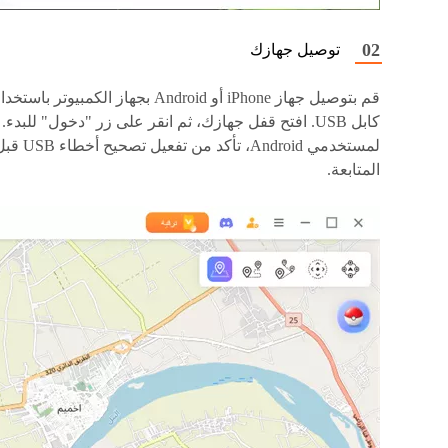
توصيل جهازك
قم بتوصيل جهاز iPhone أو Android بجهاز الكمبيوتر باستخ
كابل USB. افتح قفل جهازك، ثم انقر على زر "دخول" للبدء.
لمستخدمي Android، تأكد من تفعيل تصحيح أخط
المتابعة.