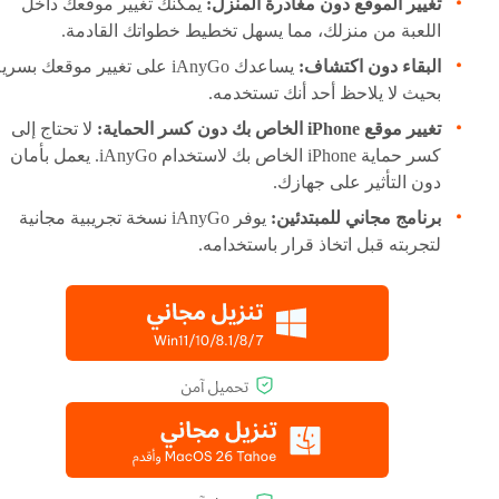
تغيير الموقع دون مغادرة المنزل:
يمكنك تغيير موقعك داخل
اللعبة من منزلك، مما يسهل تخطيط خطواتك القادمة.
البقاء دون اكتشاف:
يساعدك iAnyGo على تغيير موقعك بسري
بحيث لا يلاحظ أحد أنك تستخدمه.
تغيير موقع iPhone الخاص بك دون كسر الحماية:
لا تحتاج إلى
كسر حماية iPhone الخاص بك لاستخدام iAnyGo. يعمل بأمان
دون التأثير على جهازك.
برنامج مجاني للمبتدئين:
يوفر iAnyGo نسخة تجريبية مجانية
لتجربته قبل اتخاذ قرار باستخدامه.