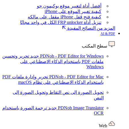
أفضل أداة لتغيير موقع بوكيمون جو
كيفية تغيير الموقع على iPhone
كيفية فتح قفل iPhone مقفل على مالكه
تنزيل أداة FRP unlocker الكل في واحد مجانًا
المزيد من النصائح المفيدة
AI & PDF
سطح المكتب
PDNob - PDF Editor for Windows
جديد
تحرير وتحسين
ملفات PDF باستخدام الذكاء الاصطناعي على
Windows
PDNob - PDF Editor for Mac
تحرير وإدارة ملفات PDF
باستخدام الذكاء الاصطناعي على نظام macOS
تحويل الصورة إلى نص
التقاط وتحويل الصورة إلى
النص
PDNob Image Translator
جديد
ترجمة الصورة باستخدام
OCR
Web