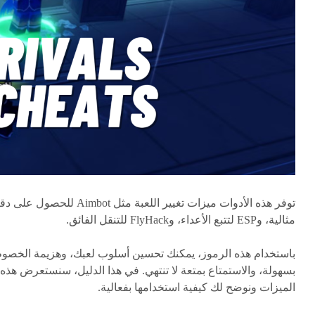
توفر هذه الأدوات ميزات تغيير اللعبة مثل Aimbot للحصول على
مثالية، وESP لتتبع الأعداء، وFlyHack للتنقل الفائق.
باستخدام هذه الرموز، يمكنك تحسين أسلوب لعبك، وهزيمة الخصوم
بسهولة، والاستمتاع بمتعة لا تنتهي. في هذا الدليل، سنستعرض هذه
الميزات ونوضح لك كيفية استخدامها بفعالية.