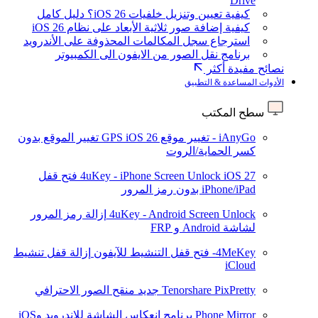
Drive
كيفية تعيين وتنزيل خلفيات iOS 26؟ دليل كامل
كيفية إضافة صور ثلاثية الأبعاد على نظام iOS 26
استرجاع سجل المكالمات المحذوفة على الأندرويد
برنامج نقل الصور من الايفون الى الكمبيوتر
نصائح مفيدة أكثر
الأدوات المساعدة & التطبيق
سطح المكتب
iAnyGo - تغيير موقع GPS
iOS 26
تغيير الموقع بدون
كسر الحماية/الروت
iOS 27
4uKey - iPhone Screen Unlock
فتح قفل
iPhone/iPad بدون رمز المرور
4uKey - Android Screen Unlock
إزالة رمز المرور
لشاشة Android و FRP
4MeKey- فتح قفل التنشيط للآيفون
إزالة قفل تنشيط
iCloud
Tenorshare PixPretty
جديد
منقح الصور الاحترافي
Phone Mirror
برنامج انعكاس الشاشة للاندرويد وiOS