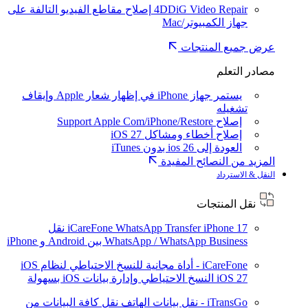
4DDiG Video Repair
إصلاح مقاطع الفيديو التالفة على
جهاز الكمبيوتر/Mac
عرض جميع المنتجات
مصادر التعلم
يستمر جهاز iPhone في إظهار شعار Apple وإيقاف
تشغيله
إصلاح Support Apple Com/iPhone/Restore
إصلاح أخطاء ومشاكل iOS 27
العودة إلى ios 26 بدون iTunes
المزيد من النصائح المفيدة
النقل & الاسترداد
نقل المنتجات
iPhone 17
iCareFone WhatsApp Transfer
نقل
WhatsApp / WhatsApp Business بين Android و iPhone
iCareFone - أداة مجانية للنسخ الاحتياطي لنظام iOS
iOS 27
النسخ الاحتياطي وإدارة بيانات iOS بسهولة
iTransGo - نقل بيانات الهاتف
نقل كافة البيانات من