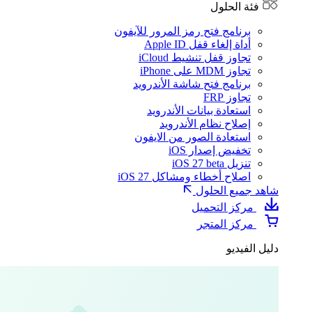
فئة الحلول
برنامج فتح رمز المرور للآيفون
أداة إلغاء قفل Apple ID
تجاوز قفل تنشيط iCloud
تجاوز MDM على iPhone
برنامج فتح شاشة الأندرويد
تجاوز FRP
استعادة بيانات الأندرويد
إصلاح نظام الأندرويد
استعادة الصور من الايفون
تخفيض إصدار iOS
تنزيل iOS 27 beta
اصلاح أخطاء ومشاكل iOS 27
شاهد جميع الحلول
مركز التحميل
مركز المتجر
دليل الفيديو