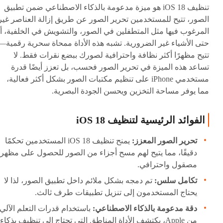
تنظيف iOS 18 هو ميزة مدعومة بالذكاء الاصطناعي ضمن تطبيق
الصور، تتيح للمستخدمين تحرير الصور عن طريق إزالة العناصر غير
المرغوب فيها مثل المتطفلين في الصور، والتشويش في الخلفية، أ
حتى الأشياء غير الضرورية. تشبه هذه الأداة ممحاة سحرية رقمية—
تتيح مظهرًا أكثر نظافة واحترافية لصورك ببضع نقرات فقط. لا
تساعد هذه الميزة في تحرير الصور فحسب، بل تعزز أيضًا قدرة
مستخدمي iPhone على تنظيم مكتبات الصور بشكل أكثر فعالية،
مما يوفر مساحة التخزين ويحسن الجودة البصرية.
الفوائد الرئيسية لتنظيف iOS 18
تحرير الصور المعزز:
يمنح تنظيف iOS 18 المستخدمين تحكمًا
دقيقًا، مما يتيح لهم مسح أجزاء من الصور للحصول على مظهر
مصقول واحترافي.
تكامل سلس:
تم دمجه بشكل ملائم داخل تطبيق الصور، لذا لا
يحتاج المستخدمون إلى تنزيل تطبيقات طرف ثالث.
دقة مدعومة بالذكاء الاصطناعي:
باستخدام قدرات التعلم الآلي
من Apple، يكتشف الأداة المناطق التي تحتاج إلى تنظيف بذكاء،