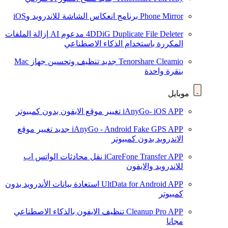
Phone Mirror
برنامج انعكاس الشاشة للاندرويد وiOS
4DDiG Duplicate File Deleter
مدعوم AI
إزالة الملفات
المكررة باستخدام الذكاء الاصطناعي
Tenorshare Cleamio
جديد
تنظيف وتحسين جهاز Mac
بنقرة واحدة
موبايل
iAnyGo- iOS APP
تغيير موقع الايفون بدون كمبيوتر
iAnyGo - Android Fake GPS APP
جديد
تغيير موقع
الاندرويد بدون كمبيوتر
iCareFone Transfer APP
نقل محادثات الواتس اب
للاندرويد والايفون
UltData for Android APP
استعادة بيانات الأندرويد بدون
كمبيوتر
Cleanup Pro APP
تنظيف الايفون بالذكاء الاصطناعي
مجانا