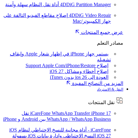
4DDiG Partition Manager
أداة نقل النظام سهلة وآمنة
4DDiG Video Repair
إصلاح مقاطع الفيديو التالفة على
جهاز الكمبيوتر/Mac
عرض جميع المنتجات
مصادر التعلم
يستمر جهاز iPhone في إظهار شعار Apple وإيقاف
تشغيله
إصلاح Support Apple Com/iPhone/Restore
إصلاح أخطاء ومشاكل iOS 27
العودة إلى ios 26 بدون iTunes
المزيد من النصائح المفيدة
النقل & الاسترداد
نقل المنتجات
iPhone 17
iCareFone WhatsApp Transfer
نقل
WhatsApp / WhatsApp Business بين Android و iPhone
iCareFone - أداة مجانية للنسخ الاحتياطي لنظام iOS
iOS 27
النسخ الاحتياطي وإدارة بيانات iOS بسهولة