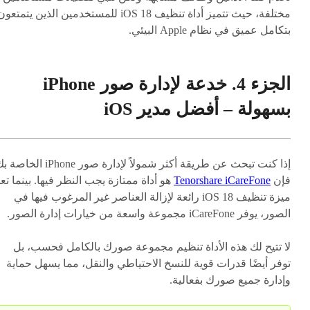
مختلفة، حيث تتميز أداة تنظيف iOS 18 للمستخدمين الذين يتمتعو
بتكامل عميق في نظام Apple البيئي.
الجزء 4. خدعة لإدارة صور iPhone
بسهولة – أفضل مدير iOS
إذا كنت تبحث عن طريقة أكثر شمولاً لإدارة صور iPhone ا
فإن
Tenorshare iCareFone
هو أداة ممتازة يجب النظر فيها. بينما تع
ميزة تنظيف iOS 18 رائعة لإزالة العناصر غير المرغوب فيها في
الصور، يوفر iCareFone مجموعة واسعة من خيارات إدارة الصور.
لا تتيح لك هذه الأداة تنظيم مجموعة صورك بالكامل فحسب، بل
توفر أيضًا قدرات قوية للنسخ الاحتياطي والنقل، مما يسهل حماية
وإدارة جميع صورك بفعالية.