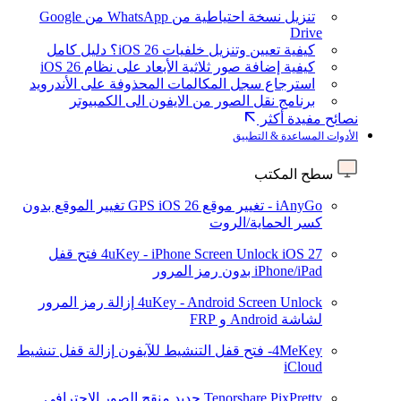
تنزيل نسخة احتياطية من WhatsApp من Google
Drive
كيفية تعيين وتنزيل خلفيات iOS 26؟ دليل كامل
كيفية إضافة صور ثلاثية الأبعاد على نظام iOS 26
استرجاع سجل المكالمات المحذوفة على الأندرويد
برنامج نقل الصور من الايفون الى الكمبيوتر
نصائح مفيدة أكثر
الأدوات المساعدة & التطبيق
سطح المكتب
iAnyGo - تغيير موقع GPS
iOS 26
تغيير الموقع بدون
كسر الحماية/الروت
iOS 27
4uKey - iPhone Screen Unlock
فتح قفل
iPhone/iPad بدون رمز المرور
4uKey - Android Screen Unlock
إزالة رمز المرور
لشاشة Android و FRP
4MeKey- فتح قفل التنشيط للآيفون
إزالة قفل تنشيط
iCloud
Tenorshare PixPretty
جديد
منقح الصور الاحترافي