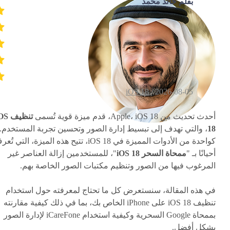
بقلم خالد محمد
iOS 18
2026-08-05 /
أحدث تحديث من Apple، iOS 18، قدم ميزة قوية تُسمى
تنظيف 
18
، والتي تهدف إلى تبسيط إدارة الصور وتحسين تجربة المستخدم.
كواحدة من الأدوات المميزة في iOS 18، تتيح هذه الميزة، التي ت
أحيانًا بـ "
ممحاة السحر iOS 18
"، للمستخدمين إزالة العناصر غير
المرغوب فيها من الصور وتنظيم مكتبات الصور الخاصة بهم.
في هذه المقالة، سنستعرض كل ما تحتاج لمعرفته حول استخدام
تنظيف iOS 18 على iPhone الخاص بك، بما في ذلك كيفية مقارنته
بممحاة Google السحرية وكيفية استخدام iCareFone لإدارة الصور
بشكل أفضل.