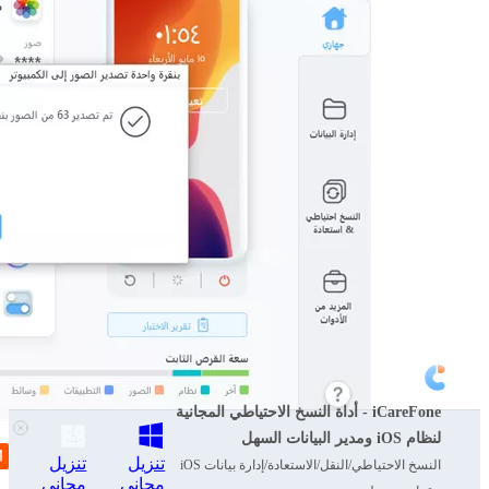
iCareFone - أداة النسخ الاحتياطي المجانية
لنظام iOS ومدير البيانات السهل
تنزيل
تنزيل
النسخ الاحتياطي/النقل/الاستعادة/إدارة بيانات iOS
مجاني
مجاني