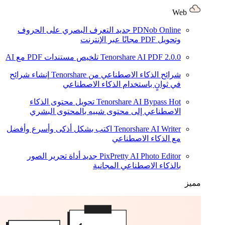
Web
PDNob Online
جديد
التعرف البصري على الحروف
وتحويل PDF مجانًا عبر الإنترنت
2.0.0
Tenorshare AI PDF
تلخيص مستندات PDF مع AI
شرائح الذكاء الاصطناعي من Tenorshare
إنشاء شرائح
في ثوانٍ باستخدام الذكاء الاصطناعي
Hot
Tenorshare AI Bypass
تحويل محتوى الذكاء
الاصطناعي إلى محتوى شبيه بالمحتوى البشري
Tenorshare AI Writer
اكتب بشكل أذكى وأسرع وأفضل
مع الذكاء الاصطناعي
PixPretty AI Photo Editor
جديد
أداة تحرير الصور
بالذكاء الاصطناعي المجانية
مميز