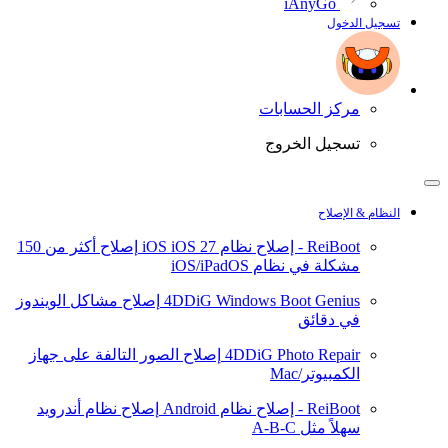
iAnyGo
تسجيل الدخول
مركز الحسابات
تسجيل الخروج
النظام & الإصلاح
ReiBoot - إصلاح نظام iOS
iOS 27
إصلاح أكثر من 150
مشكلة في نظام iOS/iPadOS
4DDiG Windows Boot Genius
إصلاح مشاكل الويندوز
في دقائق
4DDiG Photo Repair
إصلاح الصور التالفة على جهاز
الكمبيوتر/Mac
ReiBoot - إصلاح نظام Android
إصلاح نظام أندرويد
سهلاً مثل A-B-C