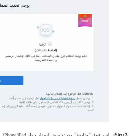
انقر فوق "متابعة". بعد تخفيض إصدار جهاز iPhone/iPad