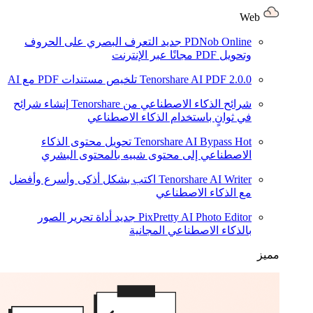
Web
PDNob Online
جديد
التعرف البصري على الحروف
وتحويل PDF مجانًا عبر الإنترنت
2.0.0
Tenorshare AI PDF
تلخيص مستندات PDF مع AI
شرائح الذكاء الاصطناعي من Tenorshare
إنشاء شرائح
في ثوانٍ باستخدام الذكاء الاصطناعي
Hot
Tenorshare AI Bypass
تحويل محتوى الذكاء
الاصطناعي إلى محتوى شبيه بالمحتوى البشري
Tenorshare AI Writer
اكتب بشكل أذكى وأسرع وأفضل
مع الذكاء الاصطناعي
PixPretty AI Photo Editor
جديد
أداة تحرير الصور
بالذكاء الاصطناعي المجانية
مميز