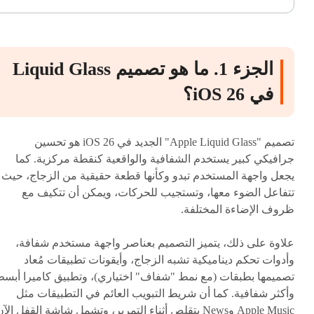
الجزء 1. ما هو تصميم Liquid Glass
في iOS 26؟
تصميم "Apple Liquid Glass" الجديد في iOS 26 هو تحسين
جرافيكي كبير يستخدم الشفافية والواقعية كنقطة مركزية. كما
يجعل واجهة المستخدم تبدو وكأنها قطعة حقيقية من الزجاج، حيث
تتفاعل الضوء معها، وتستجيب للحركات، ويمكن أن تتكيف مع
ظروف الإضاءة المختلفة.
علاوة على ذلك، يتميز التصميم بعناصر واجهة مستخدم شفافة،
وأدوات تحكم ديناميكية تشبه الزجاج، وأيقونات تطبيقات مُعاد
تصميمها بطبقات (مع نمط "شفاف" اختياري)، وتطبيق كاميرا أبس
وأكثر شفافية. كما أن شريط التبويب العائم في التطبيقات مثل
Apple Music وNews يتقلص أثناء التمرير، وتشمل شاشة القفل الآ