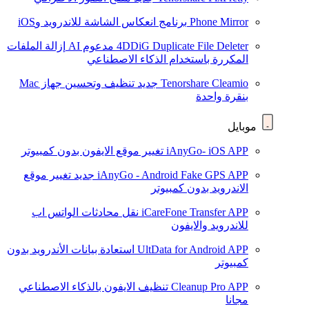
Phone Mirror
برنامج انعكاس الشاشة للاندرويد وiOS
4DDiG Duplicate File Deleter
مدعوم AI
إزالة الملفات
المكررة باستخدام الذكاء الاصطناعي
Tenorshare Cleamio
جديد
تنظيف وتحسين جهاز Mac
بنقرة واحدة
موبايل
iAnyGo- iOS APP
تغيير موقع الايفون بدون كمبيوتر
iAnyGo - Android Fake GPS APP
جديد
تغيير موقع
الاندرويد بدون كمبيوتر
iCareFone Transfer APP
نقل محادثات الواتس اب
للاندرويد والايفون
UltData for Android APP
استعادة بيانات الأندرويد بدون
كمبيوتر
Cleanup Pro APP
تنظيف الايفون بالذكاء الاصطناعي
مجانا