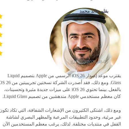
بقلم خالد محمد
iOS 26
2026-08-05 /
يقترب موعد إصدار iOS 26 الرسمي من Apple بتصميم Liquid
Glass. ومع ذلك، فقد أصدرت الشركة نسختين تجريبيتين
بالفعل. بينما تحتوي iOS 26 على ميزات جديدة مثيرة وتحسينات،
كان معظم مستخدمي Apple مندهشين من تصميم Liquid Glass.
ومع ذلك، اشتكى الكثيرون من الإشعارات الشفافة، التي تكاد تكون
غير مرئية، وحدود التطبيقات المرعبة والمظهر البصري لشاشة
القفل في منتديات مختلفة. لذلك، يرغب معظم المستخدمين الآن