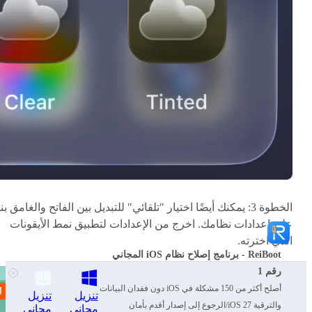
الخطوة 3: يمكنك أيضًا اختيار "تلقائي" للتبديل بين الفاتح والغامق بنا
على إعدادات نظامك. اخرج من الإعدادات لتطبيق نمط الأيقونات
الذي اخترته.
ReiBoot - برنامج إصلاح نظام iOS المجاني
رقم 1
أصلح أكثر من 150 مشكلة في iOS دون فقدان البيانات
تنزيل
تنزيل
والترقية iOS 27/الرجوع إلى إصدار أقدم بأمان
مجاني
مجاني