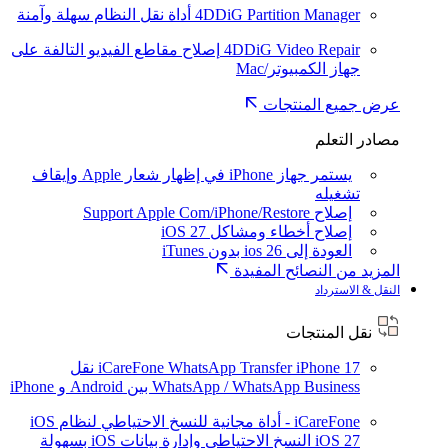
4DDiG Partition Manager
أداة نقل النظام سهلة وآمنة
4DDiG Video Repair
إصلاح مقاطع الفيديو التالفة على
جهاز الكمبيوتر/Mac
عرض جميع المنتجات
مصادر التعلم
يستمر جهاز iPhone في إظهار شعار Apple وإيقاف
تشغيله
إصلاح Support Apple Com/iPhone/Restore
إصلاح أخطاء ومشاكل iOS 27
العودة إلى ios 26 بدون iTunes
المزيد من النصائح المفيدة
النقل & الاسترداد
نقل المنتجات
iPhone 17
iCareFone WhatsApp Transfer
نقل
WhatsApp / WhatsApp Business بين Android و iPhone
iCareFone - أداة مجانية للنسخ الاحتياطي لنظام iOS
iOS 27
النسخ الاحتياطي وإدارة بيانات iOS بسهولة