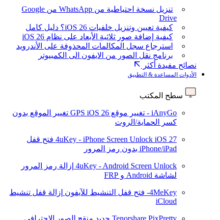
تنزيل نسخة احتياطية من WhatsApp من Google
Drive
كيفية تعيين وتنزيل خلفيات iOS 26؟ دليل كامل
كيفية إضافة صور ثلاثية الأبعاد على نظام iOS 26
استرجاع سجل المكالمات المحذوفة على الأندرويد
برنامج نقل الصور من الايفون الى الكمبيوتر
نصائح مفيدة أكثر
الأدوات المساعدة & التطبيق
سطح المكتب
iAnyGo - تغيير موقع GPS
iOS 26
تغيير الموقع بدون
كسر الحماية/الروت
iOS 27
4uKey - iPhone Screen Unlock
فتح قفل
iPhone/iPad بدون رمز المرور
4uKey - Android Screen Unlock
إزالة رمز المرور
لشاشة Android و FRP
4MeKey- فتح قفل التنشيط للآيفون
إزالة قفل تنشيط
iCloud
Tenorshare PixPretty
جديد
منقح الصور الاحترافي