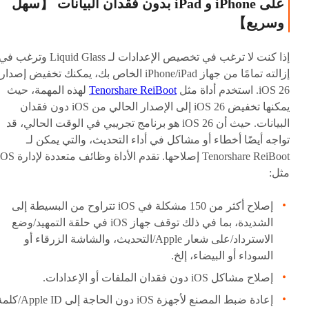
على iPhone و iPad بدون فقدان البيانات 【سهل
وسريع】
إذا كنت لا ترغب في تخصيص الإعدادات لـ Liquid Glass وترغب ف
إزالته تمامًا من جهاز iPhone/iPad الخاص بك، يمكنك تخفيض إصدار
iOS 26. استخدم أداة مثل
Tenorshare ReiBoot
لهذه المهمة، حيث
يمكنها تخفيض iOS 26 إلى الإصدار الحالي من iOS دون فقدان
البيانات. حيث أن iOS 26 هو برنامج تجريبي في الوقت الحالي، قد
تواجه أيضًا أخطاء أو مشاكل في أداء التحديث، والتي يمكن لـ
Tenorshare ReiBoot إصلاحها. تقدم الأداة وظائف متعددة 
مثل:
إصلاح أكثر من 150 مشكلة في iOS تتراوح من البسيطة إلى
الشديدة، بما في ذلك توقف جهاز iOS في حلقة التمهيد/وضع
الاسترداد/على شعار Apple/التحديث، والشاشة الزرقاء أو
السوداء أو البيضاء، إلخ.
إصلاح مشاكل iOS دون فقدان الملفات أو الإعدادات.
إعادة ضبط المصنع لأجهزة iOS دون الحاجة إلى le ID