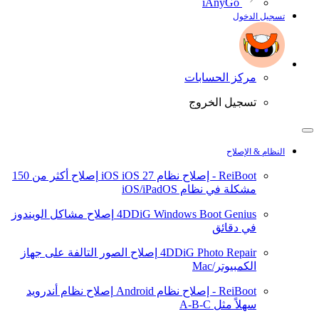
iAnyGo
تسجيل الدخول
مركز الحسابات
تسجيل الخروج
النظام & الإصلاح
ReiBoot - إصلاح نظام iOS
iOS 27
إصلاح أكثر من 150
مشكلة في نظام iOS/iPadOS
4DDiG Windows Boot Genius
إصلاح مشاكل الويندوز
في دقائق
4DDiG Photo Repair
إصلاح الصور التالفة على جهاز
الكمبيوتر/Mac
ReiBoot - إصلاح نظام Android
إصلاح نظام أندرويد
سهلاً مثل A-B-C