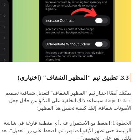
3.3. تطبيق ثيم "المظهر الشفاف" (اختياري)
يمكنك أيضًا اختيار ثيم "المظهر الشفاف" لتعديل شفافية تصميم
Liquid Glass. سيساعد ذلك الخلفية على التلألؤ من خلال جعل
الأيقونات شفافة. إليك كيفية تحقيق هذا المظهر:
الخطوة 1: اضغط مع الاستمرار على أي منطقة فارغة في شاشة
الرئيسة حتى تظهر الأيقونات تهتز. ثم، اضغط على زر "تعديل". بعد
ذلك، انقر على "تخصيص".