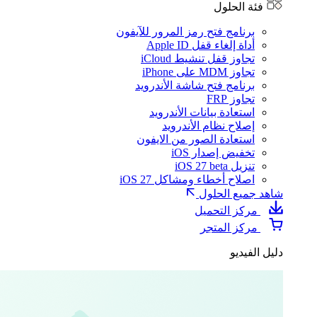
فئة الحلول
برنامج فتح رمز المرور للآيفون
أداة إلغاء قفل Apple ID
تجاوز قفل تنشيط iCloud
تجاوز MDM على iPhone
برنامج فتح شاشة الأندرويد
تجاوز FRP
استعادة بيانات الأندرويد
إصلاح نظام الأندرويد
استعادة الصور من الايفون
تخفيض إصدار iOS
تنزيل iOS 27 beta
اصلاح أخطاء ومشاكل iOS 27
شاهد جميع الحلول
مركز التحميل
مركز المتجر
دليل الفيديو