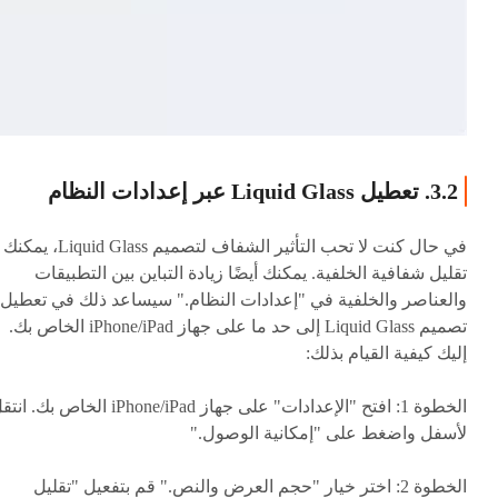
3.2. تعطيل Liquid Glass عبر إعدادات النظام
في حال كنت لا تحب التأثير الشفاف لتصميم Liquid Glass، يمكنك
تقليل شفافية الخلفية. يمكنك أيضًا زيادة التباين بين التطبيقات
والعناصر والخلفية في "إعدادات النظام." سيساعد ذلك في تعطيل
تصميم Liquid Glass إلى حد ما على جهاز iPhone/iPad الخاص بك.
إليك كيفية القيام بذلك:
الخطوة 1: افتح "الإعدادات" على جهاز iPhone/iPad الخاص بك. 
لأسفل واضغط على "إمكانية الوصول."
الخطوة 2: اختر خيار "حجم العرض والنص." قم بتفعيل "تقليل