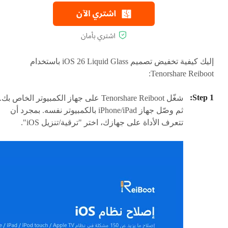
إليك كيفية تخفيض تصميم iOS 26 Liquid Glass باستخدام
Tenorshare Reiboot:
شغّل Tenorshare Reiboot على جهاز الكمبيوتر الخاص بك.
ثم وصّل جهاز iPhone/iPad بالكمبيوتر نفسه. بمجرد أن
تتعرف الأداة على جهازك، اختر "ترقية/تنزيل iOS".