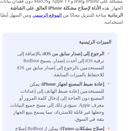
مشكلة على iPhone وiPad وApple TV وMacOS دون فقدان بيانات
الجهاز. هذه
الأداة لإصلاح مشكلة iPhone العالق على الشاشة
الرمادية
متاحة للتنزيل مجانًا من
الموقع الرسمي
ومن السهل أيضًا
استخدامه.
الميزات الرئيسية
الرجوع إلى إصدار سابق من iOS:
بالإضافة إلى
ترقية iOS إلى أحدث إصدار، يسمح ReiBoot
للمستخدمين بالرجوع إلى إصدار سابق من iOS
للاحتفاظ بالميزات السابقة.
إعادة ضبط المصنع لجهاز iPhone:
يمكن
للمستخدمين إعادة ضبط الهاتف إلى إعدادات
المصنع دون الحاجة إلى إدخال كلمة المرور أو
معرف Apple. سيؤدي ذلك إلى مسح جميع البيانات
وجعلها غير قابلة للاسترداد، مما يسمح ببيع الجهاز
بثقة في السوق.
إصلاح مشكلات iTunes:
يمكن لـ ReiBoot إصلاح