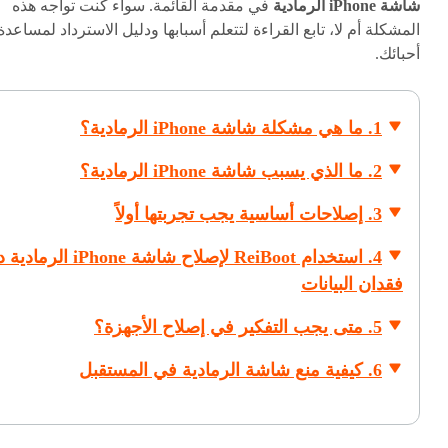
شاشة iPhone الرمادية
في مقدمة القائمة. سواء كنت تواجه هذه
المشكلة أم لا، تابع القراءة لتتعلم أسبابها ودليل الاسترداد لمساعدة
أحبائك.
1. ما هي مشكلة شاشة iPhone الرمادية؟
2. ما الذي يسبب شاشة iPhone الرمادية؟
3. إصلاحات أساسية يجب تجربتها أولاً
4. استخدام ReiBoot لإصلاح شاشة iPhone 
فقدان البيانات
5. متى يجب التفكير في إصلاح الأجهزة؟
6. كيفية منع شاشة الرمادية في المستقبل