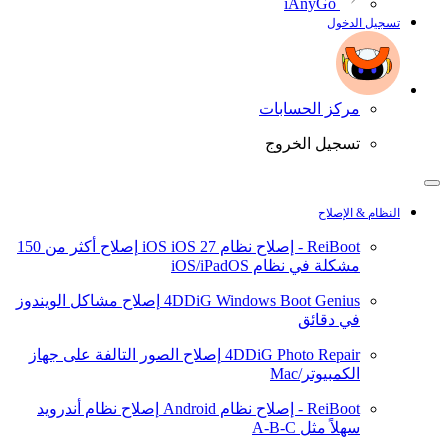
iAnyGo
تسجيل الدخول
مركز الحسابات
تسجيل الخروج
النظام & الإصلاح
ReiBoot - إصلاح نظام iOS
iOS 27
إصلاح أكثر من 150
مشكلة في نظام iOS/iPadOS
4DDiG Windows Boot Genius
إصلاح مشاكل الويندوز
في دقائق
4DDiG Photo Repair
إصلاح الصور التالفة على جهاز
الكمبيوتر/Mac
ReiBoot - إصلاح نظام Android
إصلاح نظام أندرويد
سهلاً مثل A-B-C