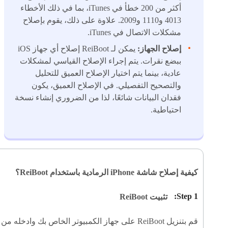
أكثر من 200 خطأ في iTunes، بما في ذلك الأخطاء
4013 و1110 و2009. علاوة على ذلك، يقوم بإصلاح
مشكلات الاتصال في iTunes.
إصلاح الجهاز:
يمكن لـ ReiBoot إصلاح أي جهاز iOS
ببضع نقرات. يتم إجراء الإصلاح القياسي لمشكلات
عادية، بينما يتم اختيار الإصلاح العميق للتحليل
والتصحيح التفصيلي. في الإصلاح العميق، يكون
فقدان البيانات شائعًا، لذا من الضروري إنشاء نسخة
احتياطية.
كيفية إصلاح شاشة iPhone الرمادية باستخدام ReiBoot؟
تثبيت ReiBoot
قم بتنزيل ReiBoot على جهاز الكمبيوتر الخاص بك وادخله م