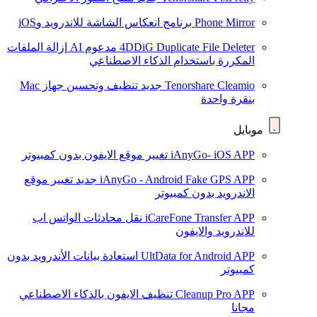
Phone Mirror
برنامج انعكاس الشاشة للاندرويد وiOS
4DDiG Duplicate File Deleter
مدعوم AI
إزالة الملفات
المكررة باستخدام الذكاء الاصطناعي
Tenorshare Cleamio
جديد
تنظيف وتحسين جهاز Mac
بنقرة واحدة
موبايل
iAnyGo- iOS APP
تغيير موقع الايفون بدون كمبيوتر
iAnyGo - Android Fake GPS APP
جديد
تغيير موقع
الاندرويد بدون كمبيوتر
iCareFone Transfer APP
نقل محادثات الواتس اب
للاندرويد والايفون
UltData for Android APP
استعادة بيانات الأندرويد بدون
كمبيوتر
Cleanup Pro APP
تنظيف الايفون بالذكاء الاصطناعي
مجانا