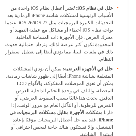
خلل في نظام iOS:
تُعتبر أعطال نظام iOS واحدة من
الأسباب الرئيسية لمشكلات شاشة iPhone الرمادية بعد
التحديثات الكبيرة للبرمجيات مثل iOS 26/iOS 27. عندما
يواجه نظام iOS أخطاء أو مشاكل مع عملية التمهيد أو
محرك العرض، فإن الأجهزة ذات المساحة الداخلية
المحدودة تكون أكثر عرضة لذلك. وتزداد احتمالية حدوث
ذلك في ملفات البيتا، مما يؤدي أيضًا إلى تعطيل استقرار
النظام.
خلل في الأجهزة العرضية:
يمكن أن تؤدي المشكلات
المتعلقة بشاشة iPhone أيضًا إلى ظهور شاشات رمادية.
يمكن أن تعوق الموصلات المفكوكة، والألواح LCD
المعطلة، والتلف في وحدة التحكم الداخلية العرض
الدقيق. يحدث هذا غالبًا بسبب السقوط العرضي، أو
التعرض للرطوبة، أو التآكل العام مع مرور الوقت. إذا
قارنا
مشكلات الأجهزة مقابل مشكلات البرمجيات في
iPhone
، فقد يتم حل أعطال البرمجيات مؤقتًا بإعادة
التشغيل، وإلا فستكون هناك حاجة لفحص احترافي أو
استبدال الشاشة.