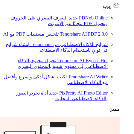
Web
PDNob Online
جديد
التعرف البصري على الحروف
وتحويل PDF مجانًا عبر الإنترنت
2.0.0
Tenorshare AI PDF
تلخيص مستندات PDF مع AI
شرائح الذكاء الاصطناعي من Tenorshare
إنشاء شرائح
في ثوانٍ باستخدام الذكاء الاصطناعي
Hot
Tenorshare AI Bypass
تحويل محتوى الذكاء
الاصطناعي إلى محتوى شبيه بالمحتوى البشري
Tenorshare AI Writer
اكتب بشكل أذكى وأسرع وأفضل
مع الذكاء الاصطناعي
PixPretty AI Photo Editor
جديد
أداة تحرير الصور
بالذكاء الاصطناعي المجانية
مميز