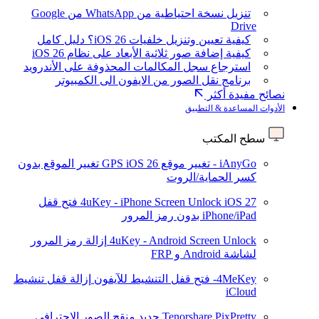
تنزيل نسخة احتياطية من WhatsApp من Google
Drive
كيفية تعيين وتنزيل خلفيات iOS 26؟ دليل كامل
كيفية إضافة صور ثلاثية الأبعاد على نظام iOS 26
استرجاع سجل المكالمات المحذوفة على الأندرويد
برنامج نقل الصور من الايفون الى الكمبيوتر
نصائح مفيدة أكثر
الأدوات المساعدة & التطبيق
سطح المكتب
iAnyGo - تغيير موقع GPS
iOS 26
تغيير الموقع بدون
كسر الحماية/الروت
iOS 27
4uKey - iPhone Screen Unlock
فتح قفل
iPhone/iPad بدون رمز المرور
4uKey - Android Screen Unlock
إزالة رمز المرور
لشاشة Android و FRP
4MeKey- فتح قفل التنشيط للآيفون
إزالة قفل تنشيط
iCloud
Tenorshare PixPretty
جديد
منقح الصور الاحترافي