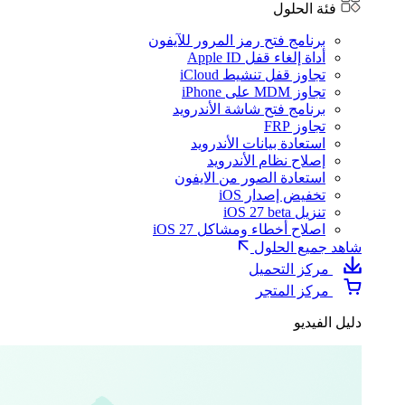
فئة الحلول
برنامج فتح رمز المرور للآيفون
أداة إلغاء قفل Apple ID
تجاوز قفل تنشيط iCloud
تجاوز MDM على iPhone
برنامج فتح شاشة الأندرويد
تجاوز FRP
استعادة بيانات الأندرويد
إصلاح نظام الأندرويد
استعادة الصور من الايفون
تخفيض إصدار iOS
تنزيل iOS 27 beta
اصلاح أخطاء ومشاكل iOS 27
شاهد جميع الحلول
مركز التحميل
مركز المتجر
دليل الفيديو