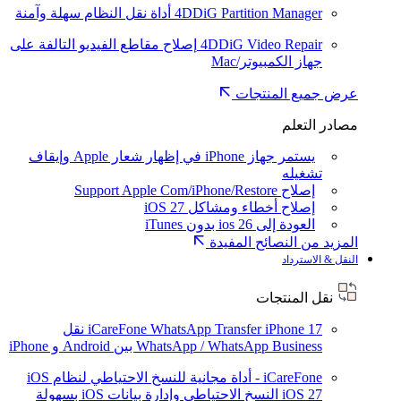
4DDiG Partition Manager
أداة نقل النظام سهلة وآمنة
4DDiG Video Repair
إصلاح مقاطع الفيديو التالفة على
جهاز الكمبيوتر/Mac
عرض جميع المنتجات
مصادر التعلم
يستمر جهاز iPhone في إظهار شعار Apple وإيقاف
تشغيله
إصلاح Support Apple Com/iPhone/Restore
إصلاح أخطاء ومشاكل iOS 27
العودة إلى ios 26 بدون iTunes
المزيد من النصائح المفيدة
النقل & الاسترداد
نقل المنتجات
iPhone 17
iCareFone WhatsApp Transfer
نقل
WhatsApp / WhatsApp Business بين Android و iPhone
iCareFone - أداة مجانية للنسخ الاحتياطي لنظام iOS
iOS 27
النسخ الاحتياطي وإدارة بيانات iOS بسهولة