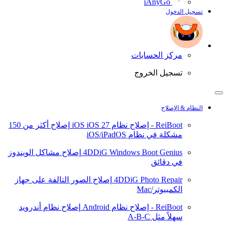
iAnyGo
تسجيل الدخول
مركز الحسابات
تسجيل الخروج
النظام & الإصلاح
ReiBoot - إصلاح نظام iOS
iOS 27
إصلاح أكثر من 150
مشكلة في نظام iOS/iPadOS
4DDiG Windows Boot Genius
إصلاح مشاكل الويندوز
في دقائق
4DDiG Photo Repair
إصلاح الصور التالفة على جهاز
الكمبيوتر/Mac
ReiBoot - إصلاح نظام Android
إصلاح نظام أندرويد
سهلاً مثل A-B-C