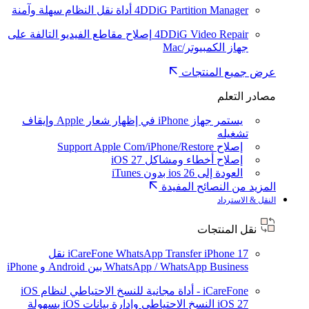
4DDiG Partition Manager
أداة نقل النظام سهلة وآمنة
4DDiG Video Repair
إصلاح مقاطع الفيديو التالفة على
جهاز الكمبيوتر/Mac
عرض جميع المنتجات
مصادر التعلم
يستمر جهاز iPhone في إظهار شعار Apple وإيقاف
تشغيله
إصلاح Support Apple Com/iPhone/Restore
إصلاح أخطاء ومشاكل iOS 27
العودة إلى ios 26 بدون iTunes
المزيد من النصائح المفيدة
النقل & الاسترداد
نقل المنتجات
iPhone 17
iCareFone WhatsApp Transfer
نقل
WhatsApp / WhatsApp Business بين Android و iPhone
iCareFone - أداة مجانية للنسخ الاحتياطي لنظام iOS
iOS 27
النسخ الاحتياطي وإدارة بيانات iOS بسهولة