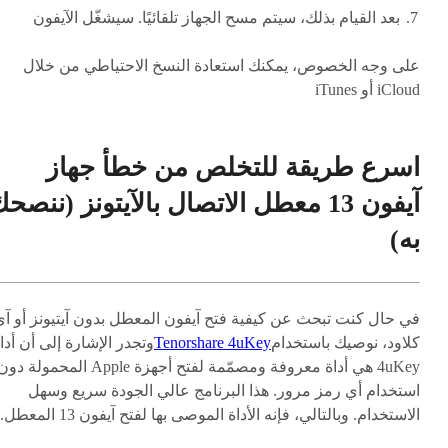
بعد القيام بذلك، سيتم مسح الجهاز تلقائيًا. سيشغّل الآيفون
على وجه الخصوص، يمكنك استعادة النسخ الاحتياطي من خلال
iCloud أو iTunes
اسرع طريقة للتخلص من خطأ جهاز
آيفون 13 معطل الاتصال بالآيتونز (ننصح
به)
في حال كنت تبحث عن كيفية فتح آيفون المعطل بدون آيتيونز أو آي
كلاود، نوصيك باستخدام
Tenorshare 4uKey
وتجدر الإشارة إلى أن أدا
4uKey هي أداة معروفة ومصمّمة لفتح أجهزة Apple المحمولة دو
استخدام أي رمز مرور. هذا البرنامج عالي الجودة سريع وسهل
الاستخدام. وبالتالي، فإنه الأداة الموصى بها لفتح آيفون 13 المعطل..