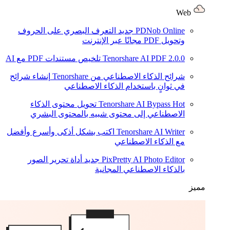
Web
PDNob Online
جديد
التعرف البصري على الحروف
وتحويل PDF مجانًا عبر الإنترنت
2.0.0
Tenorshare AI PDF
تلخيص مستندات PDF مع AI
شرائح الذكاء الاصطناعي من Tenorshare
إنشاء شرائح
في ثوانٍ باستخدام الذكاء الاصطناعي
Hot
Tenorshare AI Bypass
تحويل محتوى الذكاء
الاصطناعي إلى محتوى شبيه بالمحتوى البشري
Tenorshare AI Writer
اكتب بشكل أذكى وأسرع وأفضل
مع الذكاء الاصطناعي
PixPretty AI Photo Editor
جديد
أداة تحرير الصور
بالذكاء الاصطناعي المجانية
مميز