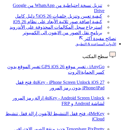
تنزيل نسخة احتياطية من WhatsApp من Google
Drive
كيفية تعيين وتنزيل خلفيات iOS 26؟ دليل كامل
كيفية إضافة صور ثلاثية الأبعاد على نظام iOS 26
استرجاع سجل المكالمات المحذوفة على الأندرويد
برنامج نقل الصور من الايفون الى الكمبيوتر
نصائح مفيدة أكثر
الأدوات المساعدة & التطبيق
سطح المكتب
iAnyGo - تغيير موقع GPS
iOS 26
تغيير الموقع بدون
كسر الحماية/الروت
iOS 27
4uKey - iPhone Screen Unlock
فتح قفل
iPhone/iPad بدون رمز المرور
4uKey - Android Screen Unlock
إزالة رمز المرور
لشاشة Android و FRP
4MeKey- فتح قفل التنشيط للآيفون
إزالة قفل تنشيط
iCloud
Tenorshare PixPretty
جديد
منقح الصور الاحترافي