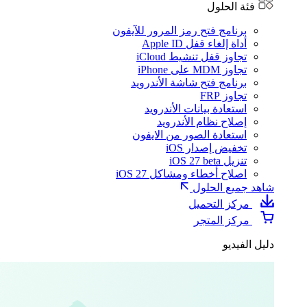
فئة الحلول
برنامج فتح رمز المرور للآيفون
أداة إلغاء قفل Apple ID
تجاوز قفل تنشيط iCloud
تجاوز MDM على iPhone
برنامج فتح شاشة الأندرويد
تجاوز FRP
استعادة بيانات الأندرويد
إصلاح نظام الأندرويد
استعادة الصور من الايفون
تخفيض إصدار iOS
تنزيل iOS 27 beta
اصلاح أخطاء ومشاكل iOS 27
شاهد جميع الحلول
مركز التحميل
مركز المتجر
دليل الفيديو