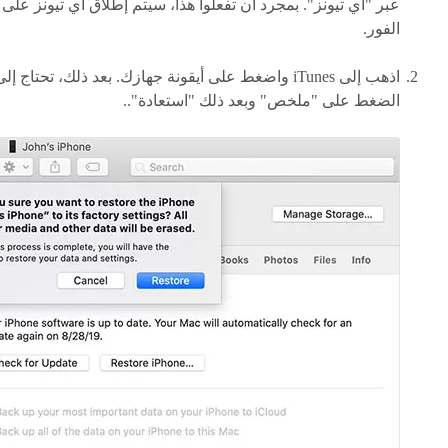
عبر "آي تيونز". بمجرد أن تفعلوا هذا، سيتم إطلاق آي تيونز على
الفور.
اذهب إلى iTunes واضغط على أيقونة جهازك. بعد ذلك، تحتاج إل
الضغط على "ملخص" وبعد ذلك "استعادة"..