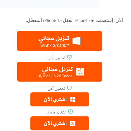
الآن، إستعملتَ Tenorshare لفَقْل iPhone 13 المعطل.