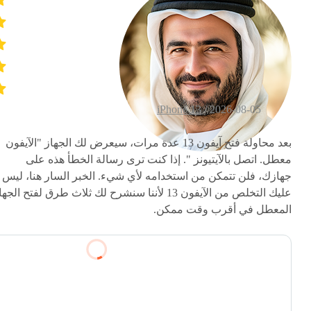
iPhone 13
2026-08-05 /
بعد محاولة فتح آيفون 13 عدة مرات، سيعرض لك الجهاز "الآيفون
معطل. اتصل بالآيتيونز ". إذا كنت ترى رسالة الخطأ هذه على
جهازك، فلن تتمكن من استخدامه لأي شيء. الخبر السار هنا، ليس
عليك التخلص من الآيفون 13 لأننا سنشرح لك ثلاث طرق لفتح الجه
المعطل في أقرب وقت ممكن.