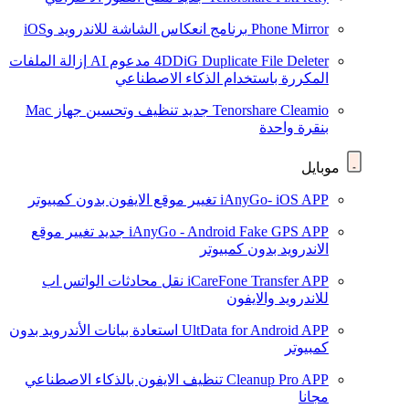
Phone Mirror
برنامج انعكاس الشاشة للاندرويد وiOS
4DDiG Duplicate File Deleter
مدعوم AI
إزالة الملفات
المكررة باستخدام الذكاء الاصطناعي
Tenorshare Cleamio
جديد
تنظيف وتحسين جهاز Mac
بنقرة واحدة
موبايل
iAnyGo- iOS APP
تغيير موقع الايفون بدون كمبيوتر
iAnyGo - Android Fake GPS APP
جديد
تغيير موقع
الاندرويد بدون كمبيوتر
iCareFone Transfer APP
نقل محادثات الواتس اب
للاندرويد والايفون
UltData for Android APP
استعادة بيانات الأندرويد بدون
كمبيوتر
Cleanup Pro APP
تنظيف الايفون بالذكاء الاصطناعي
مجانا