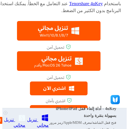
باستخدام
Tenorshare 4uKey
عند التعامل مع الخطأ. يمكنك استخدا
البرنامج بدون الكثير من الضغط.
4uKey - أداة إلغاء قفل iPhone/iPad
بسهولة بنقرة واحدة
تنزيل
تنزيل
فتح قفل الشاشة/معرف Apple/MDM/رمز مرور
مجاني
مجاني