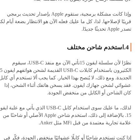
وإذا كانت مشكلة برمجية، ستقوم Apple بإصدار تحديث برمجي
قريبًا لإصلاحها. لذا، كل ما عليك فعله الآن هو الانتظار بضعة أيام لك
تصدر Apple تحديثًا جديدًا.
4.استخدم شاحن مختلف
نظرًا لأن سلسلة ايفون 15تأتي الآن مع منفذ USB-C، سيقوم
الكثيرون باستخدام كابلات USB-C
الجديدة. ومع ذلك، لا يُنصح بهذا الخيار. كما يجب ألا تستخدم أي كابل
عشوائي لشحن جهازك ايفون. فقد يسخن هاتفك أثناء الشحن، إذا
كان الشاحن أو الكابل من منخفض الجودة.
لذلك، ما عليك سوى استخدام كابل USB-C الذي يأتي مع علبة ا
15. بالإضافة إلى ذلك، استخدم شاحن Apple الأصلي أو شاحنًا من
علامة تجارية معتمدة من قبل MFi مثل Anker.
إذا كنت تستخدم شاحنًا أو كابلًا عشوائيًا منخفض الجودة، فكّر في