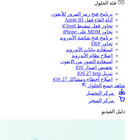
فئة الحلول
برنامج فتح رمز المرور للآيفون
أداة إلغاء قفل Apple ID
تجاوز قفل تنشيط iCloud
تجاوز MDM على iPhone
برنامج فتح شاشة الأندرويد
تجاوز FRP
استعادة بيانات الأندرويد
إصلاح نظام الأندرويد
استعادة الصور من الايفون
تخفيض إصدار iOS
تنزيل iOS 27 beta
اصلاح أخطاء ومشاكل iOS 27
شاهد جميع الحلول
مركز التحميل
مركز المتجر
دليل الفيديو