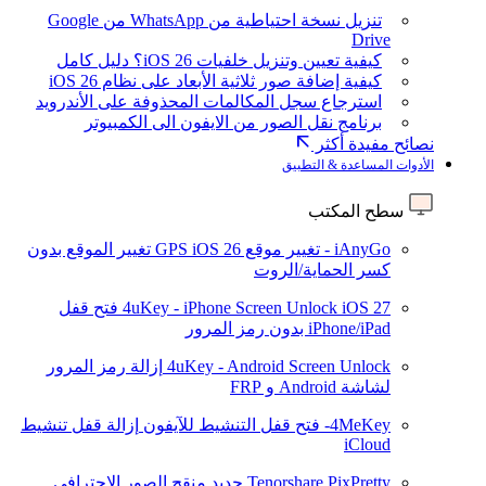
تنزيل نسخة احتياطية من WhatsApp من Google
Drive
كيفية تعيين وتنزيل خلفيات iOS 26؟ دليل كامل
كيفية إضافة صور ثلاثية الأبعاد على نظام iOS 26
استرجاع سجل المكالمات المحذوفة على الأندرويد
برنامج نقل الصور من الايفون الى الكمبيوتر
نصائح مفيدة أكثر
الأدوات المساعدة & التطبيق
سطح المكتب
iAnyGo - تغيير موقع GPS
iOS 26
تغيير الموقع بدون
كسر الحماية/الروت
iOS 27
4uKey - iPhone Screen Unlock
فتح قفل
iPhone/iPad بدون رمز المرور
4uKey - Android Screen Unlock
إزالة رمز المرور
لشاشة Android و FRP
4MeKey- فتح قفل التنشيط للآيفون
إزالة قفل تنشيط
iCloud
Tenorshare PixPretty
جديد
منقح الصور الاحترافي