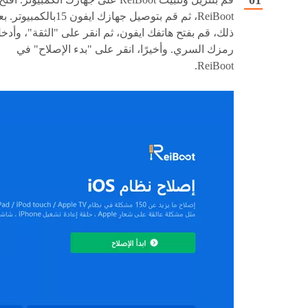
ReiBoot، ثم قم بتوصيل جهازك ايفون 15بالكمبيوتر
ذلك، قم بفتح هاتفك ايفون، ثم انقر على "الثقة"، وأدخ
رمزك السري. وأخيرًا، انقر على "بدء الإصلاح" في
ReiBoot.