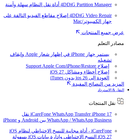
4DDiG Partition Manager
أداة نقل النظام سهلة وآمنة
4DDiG Video Repair
إصلاح مقاطع الفيديو التالفة على
جهاز الكمبيوتر/Mac
عرض جميع المنتجات
مصادر التعلم
يستمر جهاز iPhone في إظهار شعار Apple وإيقاف
تشغيله
إصلاح Support Apple Com/iPhone/Restore
إصلاح أخطاء ومشاكل iOS 27
العودة إلى ios 26 بدون iTunes
المزيد من النصائح المفيدة
النقل & الاسترداد
نقل المنتجات
iPhone 17
iCareFone WhatsApp Transfer
نقل
WhatsApp / WhatsApp Business بين Android و iPhone
iCareFone - أداة مجانية للنسخ الاحتياطي لنظام iOS
iOS 27
النسخ الاحتياطي وإدارة بيانات iOS بسهولة