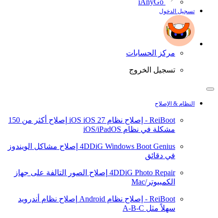
iAnyGo
تسجيل الدخول
مركز الحسابات
تسجيل الخروج
النظام & الإصلاح
ReiBoot - إصلاح نظام iOS
iOS 27
إصلاح أكثر من 150
مشكلة في نظام iOS/iPadOS
4DDiG Windows Boot Genius
إصلاح مشاكل الويندوز
في دقائق
4DDiG Photo Repair
إصلاح الصور التالفة على جهاز
الكمبيوتر/Mac
ReiBoot - إصلاح نظام Android
إصلاح نظام أندرويد
سهلاً مثل A-B-C