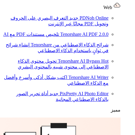
Web
PDNob Online
جديد
التعرف البصري على الحروف
وتحويل PDF مجانًا عبر الإنترنت
2.0.0
Tenorshare AI PDF
تلخيص مستندات PDF مع AI
شرائح الذكاء الاصطناعي من Tenorshare
إنشاء شرائح
في ثوانٍ باستخدام الذكاء الاصطناعي
Hot
Tenorshare AI Bypass
تحويل محتوى الذكاء
الاصطناعي إلى محتوى شبيه بالمحتوى البشري
Tenorshare AI Writer
اكتب بشكل أذكى وأسرع وأفضل
مع الذكاء الاصطناعي
PixPretty AI Photo Editor
جديد
أداة تحرير الصور
بالذكاء الاصطناعي المجانية
مميز