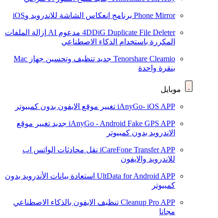
Phone Mirror
برنامج انعكاس الشاشة للاندرويد وiOS
4DDiG Duplicate File Deleter
مدعوم AI
إزالة الملفات
المكررة باستخدام الذكاء الاصطناعي
Tenorshare Cleamio
جديد
تنظيف وتحسين جهاز Mac
بنقرة واحدة
موبايل
iAnyGo- iOS APP
تغيير موقع الايفون بدون كمبيوتر
iAnyGo - Android Fake GPS APP
جديد
تغيير موقع
الاندرويد بدون كمبيوتر
iCareFone Transfer APP
نقل محادثات الواتس اب
للاندرويد والايفون
UltData for Android APP
استعادة بيانات الأندرويد بدون
كمبيوتر
Cleanup Pro APP
تنظيف الايفون بالذكاء الاصطناعي
مجانا