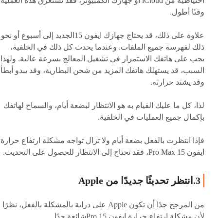
احتياطية من iCloud أو جهازك الكمبيوتر، فقد تستغرق هذه العملية
وقتًا أطول.
علاوة على ذلك، قد يحتاج جهازك ايفون 15الجديد إلى أسبوع أو نحو
ذلك لفهرسة جميع الملفات. وعندما يحدث كل ذلك في الخلفية،
يجب على هاتفك الاستمرار في تشغيل المعالج بسرعة عالية. ولهذا
السبب، قد يستهلك هاتفك المزيد من شحن البطارية، وقد يبدو أبطأ،
وقد يشتد حرارته.
لذا، كل ما عليك القيام به هو الانتظار لبضعة أيام، والسماح لهاتفك
بإكمال جميع العمليات في الخلفية.
فإذا انتظرت بالفعل بضعة أيام ولا تزال تواجه مشكلة ارتفاع حرارة
ايفون 15 Pro Max، فقد تحتاج إلى الانتظار للحصول على التحديث.
3.انتظر تحديثًا جديدًا من Apple
من المرجح جدًا أن تكون Apple على دراية بالمشكلة بالفعل، نظرًا
لأن مشكلة ارتفاع حرارة ايفون 15 Proشائعة جدًا.