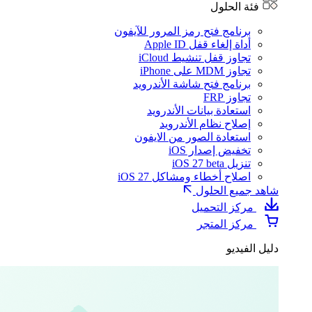
فئة الحلول
برنامج فتح رمز المرور للآيفون
أداة إلغاء قفل Apple ID
تجاوز قفل تنشيط iCloud
تجاوز MDM على iPhone
برنامج فتح شاشة الأندرويد
تجاوز FRP
استعادة بيانات الأندرويد
إصلاح نظام الأندرويد
استعادة الصور من الايفون
تخفيض إصدار iOS
تنزيل iOS 27 beta
اصلاح أخطاء ومشاكل iOS 27
شاهد جميع الحلول
مركز التحميل
مركز المتجر
دليل الفيديو