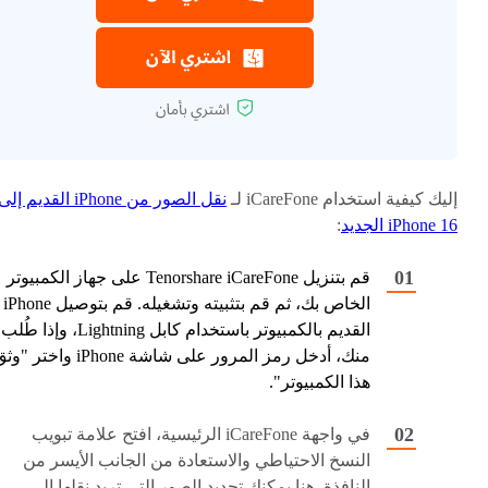
إليك كيفية استخدام iCareFone لـ
نقل الصور من iPhone القديم إلى
iPhone 16 الجديد
:
قم بتنزيل Tenorshare iCareFone على جهاز الكمبيوتر
الخاص بك، ثم قم بتثبيته وتشغيله. قم بتوصيل iPhone
القديم بالكمبيوتر باستخدام كابل Lightning، وإذا طُلب
منك، أدخل رمز المرور على شاشة iPhone واختر "
هذا الكمبيوتر".
في واجهة iCareFone الرئيسية، افتح علامة تبويب
النسخ الاحتياطي والاستعادة من الجانب الأيسر من
النافذة. هنا يمكنك تحديد الصور التي تريد نقلها إلى