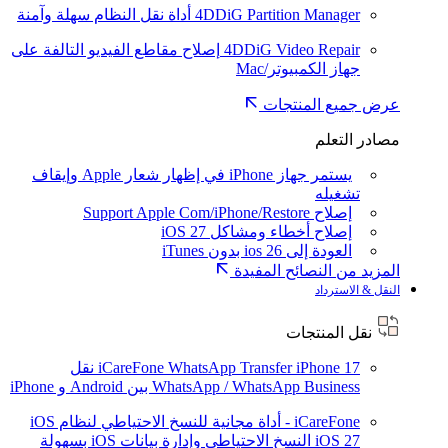
4DDiG Partition Manager
أداة نقل النظام سهلة وآمنة
4DDiG Video Repair
إصلاح مقاطع الفيديو التالفة على
جهاز الكمبيوتر/Mac
عرض جميع المنتجات
مصادر التعلم
يستمر جهاز iPhone في إظهار شعار Apple وإيقاف
تشغيله
إصلاح Support Apple Com/iPhone/Restore
إصلاح أخطاء ومشاكل iOS 27
العودة إلى ios 26 بدون iTunes
المزيد من النصائح المفيدة
النقل & الاسترداد
نقل المنتجات
iPhone 17
iCareFone WhatsApp Transfer
نقل
WhatsApp / WhatsApp Business بين Android و iPhone
iCareFone - أداة مجانية للنسخ الاحتياطي لنظام iOS
iOS 27
النسخ الاحتياطي وإدارة بيانات iOS بسهولة