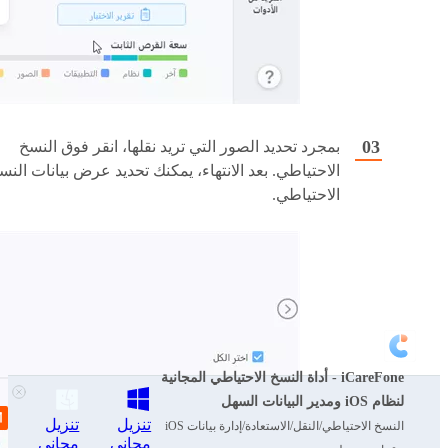
بمجرد تحديد الصور التي تريد نقلها، انقر فوق النسخ
الاحتياطي. بعد الانتهاء، يمكنك تحديد عرض بيانات النس
الاحتياطي.
iCareFone - أداة النسخ الاحتياطي المجانية
لنظام iOS ومدير البيانات السهل
تنزيل
تنزيل
النسخ الاحتياطي/النقل/الاستعادة/إدارة بيانات iOS
مجاني
مجاني