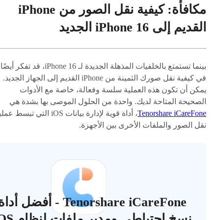
مكافأة: كيفية نقل الصور من iPhone
القديم إلى iPhone 16 الجديد
بينما تستمتع بالخلفيات المذهلة الجديدة لـ iPhone 16، قد تفكر أيضًا
في كيفية نقل صورك الثمينة من iPhone القديم إلى الجهاز الجديد.
يمكن أن تكون هذه العملية سلسة وفعالة، خاصة مع الأدوات
الصحيحة المتاحة لديك. واحدة من الحلول الموصى بها بشدة هي
Tenorshare iCareFone
، أداة قوية لإدارة بيانات iOS التي تبسط ع
نقل الصور والملفات الأخرى بين الأجهزة.
Tenorshare iCareFone - أفضل أداة
نسخ احتياطي ومدير ملفات لنظام iOS