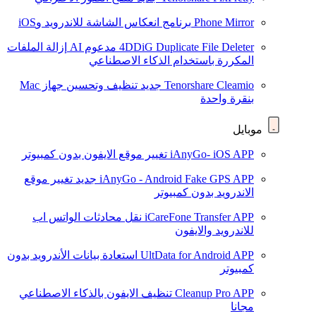
Phone Mirror
برنامج انعكاس الشاشة للاندرويد وiOS
4DDiG Duplicate File Deleter
مدعوم AI
إزالة الملفات
المكررة باستخدام الذكاء الاصطناعي
Tenorshare Cleamio
جديد
تنظيف وتحسين جهاز Mac
بنقرة واحدة
موبايل
iAnyGo- iOS APP
تغيير موقع الايفون بدون كمبيوتر
iAnyGo - Android Fake GPS APP
جديد
تغيير موقع
الاندرويد بدون كمبيوتر
iCareFone Transfer APP
نقل محادثات الواتس اب
للاندرويد والايفون
UltData for Android APP
استعادة بيانات الأندرويد بدون
كمبيوتر
Cleanup Pro APP
تنظيف الايفون بالذكاء الاصطناعي
مجانا