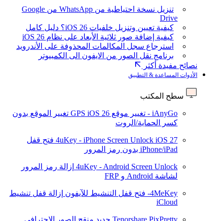
تنزيل نسخة احتياطية من WhatsApp من Google
Drive
كيفية تعيين وتنزيل خلفيات iOS 26؟ دليل كامل
كيفية إضافة صور ثلاثية الأبعاد على نظام iOS 26
استرجاع سجل المكالمات المحذوفة على الأندرويد
برنامج نقل الصور من الايفون الى الكمبيوتر
نصائح مفيدة أكثر
الأدوات المساعدة & التطبيق
سطح المكتب
iAnyGo - تغيير موقع GPS
iOS 26
تغيير الموقع بدون
كسر الحماية/الروت
iOS 27
4uKey - iPhone Screen Unlock
فتح قفل
iPhone/iPad بدون رمز المرور
4uKey - Android Screen Unlock
إزالة رمز المرور
لشاشة Android و FRP
4MeKey- فتح قفل التنشيط للآيفون
إزالة قفل تنشيط
iCloud
Tenorshare PixPretty
جديد
منقح الصور الاحترافي