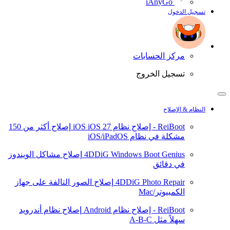
iAnyGo
تسجيل الدخول
مركز الحسابات
تسجيل الخروج
النظام & الإصلاح
ReiBoot - إصلاح نظام iOS
iOS 27
إصلاح أكثر من 150
مشكلة في نظام iOS/iPadOS
4DDiG Windows Boot Genius
إصلاح مشاكل الويندوز
في دقائق
4DDiG Photo Repair
إصلاح الصور التالفة على جهاز
الكمبيوتر/Mac
ReiBoot - إصلاح نظام Android
إصلاح نظام أندرويد
سهلاً مثل A-B-C