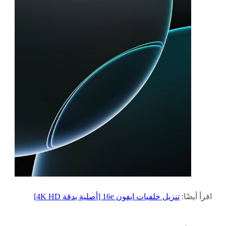
اقرأ أيضًا:
تنزيل خلفيات ايفون 16e [أصلية بدقة 4K HD]