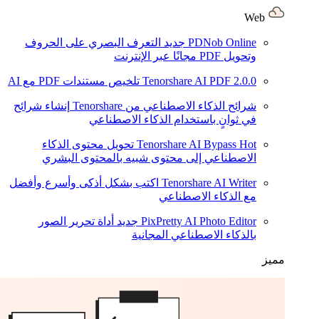
Web
PDNob Online
جديد
التعرف البصري على الحروف
وتحويل PDF مجانًا عبر الإنترنت
2.0.0
Tenorshare AI PDF
تلخيص مستندات PDF مع AI
شرائح الذكاء الاصطناعي من Tenorshare
إنشاء شرائح
في ثوانٍ باستخدام الذكاء الاصطناعي
Hot
Tenorshare AI Bypass
تحويل محتوى الذكاء
الاصطناعي إلى محتوى شبيه بالمحتوى البشري
Tenorshare AI Writer
اكتب بشكل أذكى وأسرع وأفضل
مع الذكاء الاصطناعي
PixPretty AI Photo Editor
جديد
أداة تحرير الصور
بالذكاء الاصطناعي المجانية
مميز