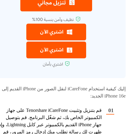
إليك كيفية استخدام iCareFone لنقل الصور من iPhone القديم إلى
iPhone 16e الجديد:
قم بتنزيل وتثبيت Tenorshare iCareFone على جهاز
الكمبيوتر الخاص بك، ثم شغّل البرنامج. قم بتوصيل
جهاز iPhone القديم بالكمبيوتر عبر كابل ng
ظهرت لك رسالة تطلب منك إدخال رمز المرور، قم