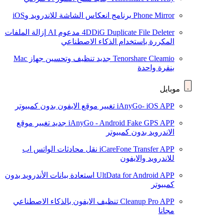
Phone Mirror
برنامج انعكاس الشاشة للاندرويد وiOS
4DDiG Duplicate File Deleter
مدعوم AI
إزالة الملفات
المكررة باستخدام الذكاء الاصطناعي
Tenorshare Cleamio
جديد
تنظيف وتحسين جهاز Mac
بنقرة واحدة
موبايل
iAnyGo- iOS APP
تغيير موقع الايفون بدون كمبيوتر
iAnyGo - Android Fake GPS APP
جديد
تغيير موقع
الاندرويد بدون كمبيوتر
iCareFone Transfer APP
نقل محادثات الواتس اب
للاندرويد والايفون
UltData for Android APP
استعادة بيانات الأندرويد بدون
كمبيوتر
Cleanup Pro APP
تنظيف الايفون بالذكاء الاصطناعي
مجانا