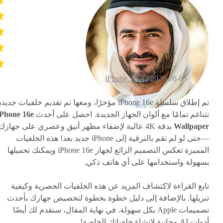
iPhone SE 4
2026-08-05 /
تم إطلاق سلسلة iPhone 16e مؤخرًا، ومعها تم تقديم خلفيات جديد
تتناغم تمامًا مع ألوان الجهاز الجديدة. احصل على أحدث
iPhone 16e
Wallpaper
بدقة 4K عالية لإضفاء مظهر أنيق وعصري على جهازك
—حتى لو لم تقم بالترقية إلى iPhone جديد بعد! هذه الخلفيات
المميزة تعكس التصميم الرائع لجهاز iPhone 16e ويمكنك تحميلها
بسهولة واستخدامها على أي هاتف ذكي.
تابع القراءة لاكتشاف المزيد عن هذه الخلفيات الحصرية وكيفية
تنزيلها. بالإضافة إلى دليل خطوة بخطوة لتخصيص جهازك بأحدث
تصميمات Apple بكل سهولة. في نهاية المقال، سنقدم لك أيضًا
أدوات AI مجانية لإنشاء خلفياتك الخاصة!