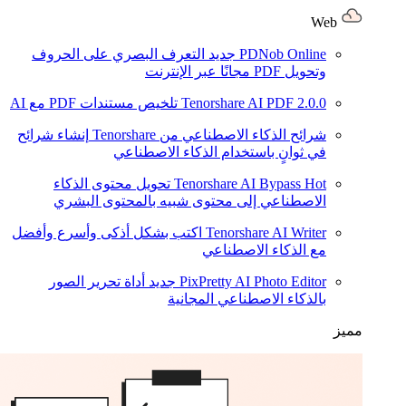
Web
PDNob Online
جديد
التعرف البصري على الحروف
وتحويل PDF مجانًا عبر الإنترنت
2.0.0
Tenorshare AI PDF
تلخيص مستندات PDF مع AI
شرائح الذكاء الاصطناعي من Tenorshare
إنشاء شرائح
في ثوانٍ باستخدام الذكاء الاصطناعي
Hot
Tenorshare AI Bypass
تحويل محتوى الذكاء
الاصطناعي إلى محتوى شبيه بالمحتوى البشري
Tenorshare AI Writer
اكتب بشكل أذكى وأسرع وأفضل
مع الذكاء الاصطناعي
PixPretty AI Photo Editor
جديد
أداة تحرير الصور
بالذكاء الاصطناعي المجانية
مميز