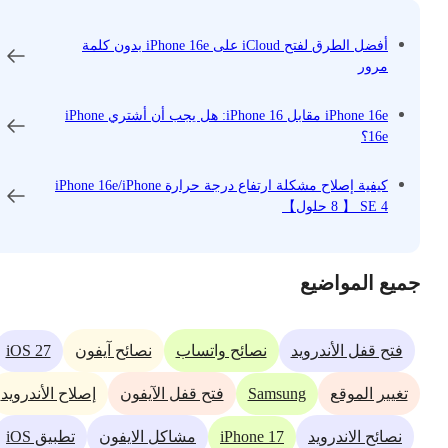
أفضل الطرق لفتح iCloud على iPhone 16e بدون كلمة
مرور
iPhone 16e مقابل iPhone 16: هل يجب أن أشتري iPhone
16e؟
كيفية إصلاح مشكلة ارتفاع درجة حرارة iPhone 16e/iPhone
SE 4 【 8 حلول】
جميع المواضيع
iOS 27
فتح قفل الأندرويد
نصائح واتساب
نصائح آيفون
Samsung
تغيير الموقع
فتح قفل الآيفون
إصلاح الأندرويد
iPhone 17
نصائح الاندرويد
مشاكل الايفون
تطبيق iOS