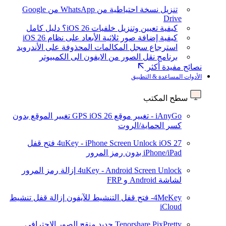
تنزيل نسخة احتياطية من WhatsApp من Google
Drive
كيفية تعيين وتنزيل خلفيات iOS 26؟ دليل كامل
كيفية إضافة صور ثلاثية الأبعاد على نظام iOS 26
استرجاع سجل المكالمات المحذوفة على الأندرويد
برنامج نقل الصور من الايفون الى الكمبيوتر
نصائح مفيدة أكثر
الأدوات المساعدة & التطبيق
سطح المكتب
iAnyGo - تغيير موقع GPS
iOS 26
تغيير الموقع بدون
كسر الحماية/الروت
iOS 27
4uKey - iPhone Screen Unlock
فتح قفل
iPhone/iPad بدون رمز المرور
4uKey - Android Screen Unlock
إزالة رمز المرور
لشاشة Android و FRP
4MeKey- فتح قفل التنشيط للآيفون
إزالة قفل تنشيط
iCloud
Tenorshare PixPretty
جديد
منقح الصور الاحترافي