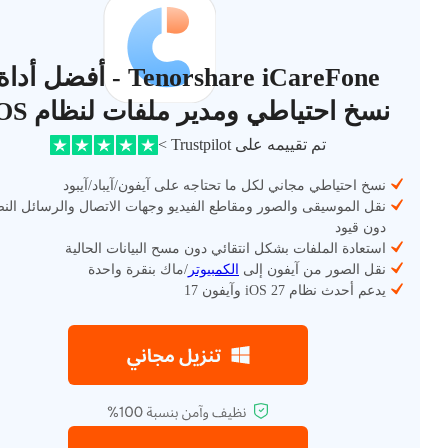
Tenorshare iCareFone - أفضل أداة
نسخ احتياطي ومدير ملفات لنظام iOS
تم تقييمه على Trustpilot >
نسخ احتياطي مجاني لكل ما تحتاجه على آيفون/آيباد/آيبود
نقل الموسيقى والصور ومقاطع الفيديو وجهات الاتصال والرسائل الن
دون قيود
استعادة الملفات بشكل انتقائي دون مسح البيانات الحالية
نقل الصور من آيفون إلى
الكمبيوتر
/ماك بنقرة واحدة
يدعم أحدث نظام iOS 27 وآيفون 17