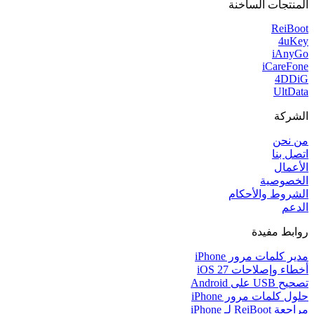
المنتجات الساخنة
ReiBoot
4uKey
iAnyGo
iCareFone
4DDiG
UltData
الشركة
من نحن
اتصل بنا
الأعمال
الخصوصية
الشروط والأحكام
الدعم
روابط مفيدة
مدير كلمات مرور iPhone
أخطاء وإصلاحات iOS 27
تصحيح USB على Android
حلول كلمات مرور iPhone
مراجعة ReiBoot لـ iPhone