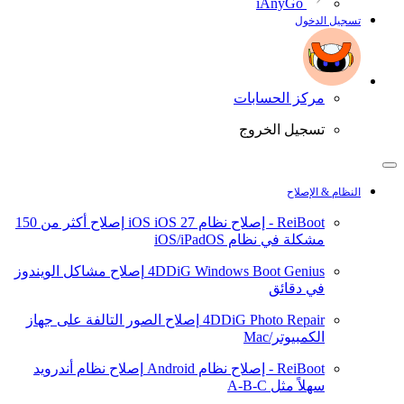
iAnyGo
تسجيل الدخول
مركز الحسابات
تسجيل الخروج
النظام & الإصلاح
ReiBoot - إصلاح نظام iOS
iOS 27
إصلاح أكثر من 150
مشكلة في نظام iOS/iPadOS
4DDiG Windows Boot Genius
إصلاح مشاكل الويندوز
في دقائق
4DDiG Photo Repair
إصلاح الصور التالفة على جهاز
الكمبيوتر/Mac
ReiBoot - إصلاح نظام Android
إصلاح نظام أندرويد
سهلاً مثل A-B-C