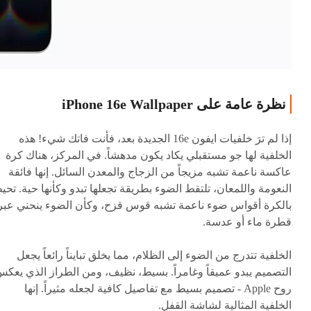
نظرة عامة على iPhone 16e Wallpaper
إذا لم ترَ خلفيات ايفون 16e الجديدة بعد، فأنت فاتك شيء! هذه
الخلفية لها جو مستقبلي يكاد يكون مدهشاً. في المركز، هناك كرة
عاكسة ناعمة تشبه مزيجاً من الزجاج والمعدن السائل. إنها فائقة
النعومة واللمعان، تلتقط الضوء بطريقة تجعلها تبدو وكأنها حية. تحي
بالكرة أقواس ضوء ناعمة تشبه قوس قزح، وكأن الضوء ينحني عبر
قطرة ماء أو عدسة.
الخلفية تتدرج من الضوء إلى الظلام، مما يخلق تبايناً رائعاً يجعل
التصميم يبدو عميقاً وغامراً. بسيط، نظيف، ومن الطراز الذي يعك
روح Apple - تصميم بسيط مع تفاصيل كافية لجعله مثيراً. إنها
الخلفية المثالية لشاشة القفل.