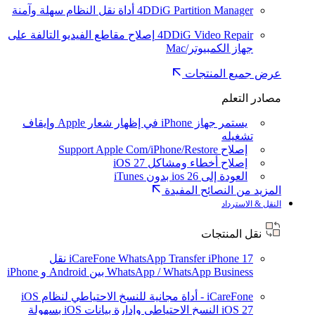
4DDiG Partition Manager
أداة نقل النظام سهلة وآمنة
4DDiG Video Repair
إصلاح مقاطع الفيديو التالفة على
جهاز الكمبيوتر/Mac
عرض جميع المنتجات
مصادر التعلم
يستمر جهاز iPhone في إظهار شعار Apple وإيقاف
تشغيله
إصلاح Support Apple Com/iPhone/Restore
إصلاح أخطاء ومشاكل iOS 27
العودة إلى ios 26 بدون iTunes
المزيد من النصائح المفيدة
النقل & الاسترداد
نقل المنتجات
iPhone 17
iCareFone WhatsApp Transfer
نقل
WhatsApp / WhatsApp Business بين Android و iPhone
iCareFone - أداة مجانية للنسخ الاحتياطي لنظام iOS
iOS 27
النسخ الاحتياطي وإدارة بيانات iOS بسهولة