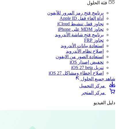
فئة الحلول
برنامج فتح رمز المرور للآيفون
أداة إلغاء قفل Apple ID
تجاوز قفل تنشيط iCloud
تجاوز MDM على iPhone
برنامج فتح شاشة الأندرويد
تجاوز FRP
استعادة بيانات الأندرويد
إصلاح نظام الأندرويد
استعادة الصور من الايفون
تخفيض إصدار iOS
تنزيل iOS 27 beta
اصلاح أخطاء ومشاكل iOS 27
شاهد جميع الحلول
مركز التحميل
مركز المتجر
دليل الفيديو