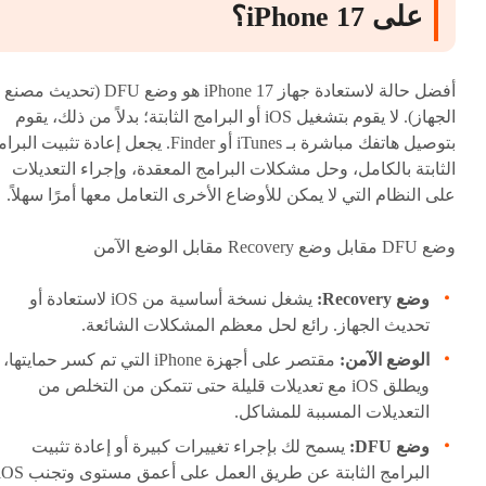
على iPhone 17؟
أفضل حالة لاستعادة جهاز iPhone 17 هو وضع DFU (تحديث مصنع
الجهاز). لا يقوم بتشغيل iOS أو البرامج الثابتة؛ بدلاً من ذلك، يقوم
بتوصيل هاتفك مباشرة بـ iTunes أو Finder. يجعل إعادة تثبيت الب
الثابتة بالكامل، وحل مشكلات البرامج المعقدة، وإجراء التعديلات
على النظام التي لا يمكن للأوضاع الأخرى التعامل معها أمرًا سهلاً.
وضع DFU مقابل وضع Recovery مقابل الوضع الآمن
وضع Recovery:
يشغل نسخة أساسية من iOS لاستعادة أو
تحديث الجهاز. رائع لحل معظم المشكلات الشائعة.
الوضع الآمن:
مقتصر على أجهزة iPhone التي تم كسر حمايتها،
ويطلق iOS مع تعديلات قليلة حتى تتمكن من التخلص من
التعديلات المسببة للمشاكل.
وضع DFU:
يسمح لك بإجراء تغييرات كبيرة أو إعادة تثبيت
البرامج الثابتة عن طريق العمل على أعمق مستوى وتج