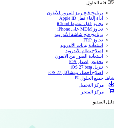
فئة الحلول
برنامج فتح رمز المرور للآيفون
أداة إلغاء قفل Apple ID
تجاوز قفل تنشيط iCloud
تجاوز MDM على iPhone
برنامج فتح شاشة الأندرويد
تجاوز FRP
استعادة بيانات الأندرويد
إصلاح نظام الأندرويد
استعادة الصور من الايفون
تخفيض إصدار iOS
تنزيل iOS 27 beta
اصلاح أخطاء ومشاكل iOS 27
شاهد جميع الحلول
مركز التحميل
مركز المتجر
دليل الفيديو