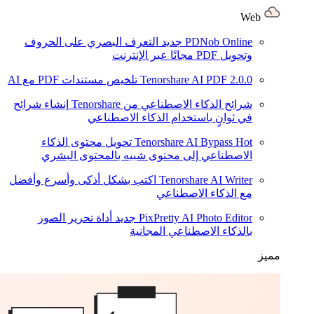
Web
PDNob Online
جديد
التعرف البصري على الحروف
وتحويل PDF مجانًا عبر الإنترنت
2.0.0
Tenorshare AI PDF
تلخيص مستندات PDF مع AI
شرائح الذكاء الاصطناعي من Tenorshare
إنشاء شرائح
في ثوانٍ باستخدام الذكاء الاصطناعي
Hot
Tenorshare AI Bypass
تحويل محتوى الذكاء
الاصطناعي إلى محتوى شبيه بالمحتوى البشري
Tenorshare AI Writer
اكتب بشكل أذكى وأسرع وأفضل
مع الذكاء الاصطناعي
PixPretty AI Photo Editor
جديد
أداة تحرير الصور
بالذكاء الاصطناعي المجانية
مميز