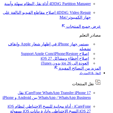
4DDiG Partition Manager
أداة نقل النظام سهلة وآمنة
4DDiG Video Repair
إصلاح مقاطع الفيديو التالفة على
جهاز الكمبيوتر/Mac
عرض جميع المنتجات
مصادر التعلم
يستمر جهاز iPhone في إظهار شعار Apple وإيقاف
تشغيله
إصلاح Support Apple Com/iPhone/Restore
إصلاح أخطاء ومشاكل iOS 27
العودة إلى ios 26 بدون iTunes
المزيد من النصائح المفيدة
النقل & الاسترداد
نقل المنتجات
iPhone 17
iCareFone WhatsApp Transfer
نقل
WhatsApp / WhatsApp Business بين Android و iPhone
iCareFone - أداة مجانية للنسخ الاحتياطي لنظام iOS
iOS 27
النسخ الاحتياطي وإدارة بيانات iOS بسهولة