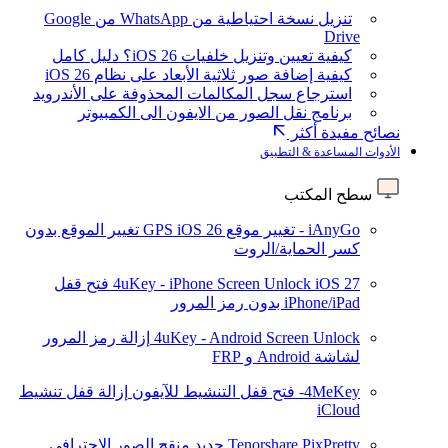
تنزيل نسخة احتياطية من WhatsApp من Google
Drive
كيفية تعيين وتنزيل خلفيات iOS 26؟ دليل كامل
كيفية إضافة صور ثلاثية الأبعاد على نظام iOS 26
استرجاع سجل المكالمات المحذوفة على الأندرويد
برنامج نقل الصور من الايفون الى الكمبيوتر
نصائح مفيدة أكثر
الأدوات المساعدة & التطبيق
سطح المكتب
iAnyGo - تغيير موقع GPS
iOS 26
تغيير الموقع بدون
كسر الحماية/الروت
iOS 27
4uKey - iPhone Screen Unlock
فتح قفل
iPhone/iPad بدون رمز المرور
4uKey - Android Screen Unlock
إزالة رمز المرور
لشاشة Android و FRP
4MeKey- فتح قفل التنشيط للآيفون
إزالة قفل تنشيط
iCloud
Tenorshare PixPretty
جديد
منقح الصور الاحترافي