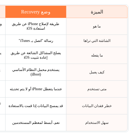
الميزة
وضع Recovery
طريقة لإصلاح iPhone عن طريق
وض
ما هو
استعادة iOS
الشاشة التي تراها
رسالة "اتصل بـ iTunes"
ش
يصلح المشاكل الشائعة عن طريق
ي
ما يفعله
إعادة تثبيت iOS
يستخدم محمل النظام الأساسي
ي
كيف يعمل
(iBoot)
متى تستخدم
عندما يتعطل iPhone أو لا يتم تحديثه
ع
خطر فقدان البيانات
قد يمسح البيانات إذا قمت بالاستعادة
سهل الاستخدام
نعم، أبسط لمعظم المستخدمين