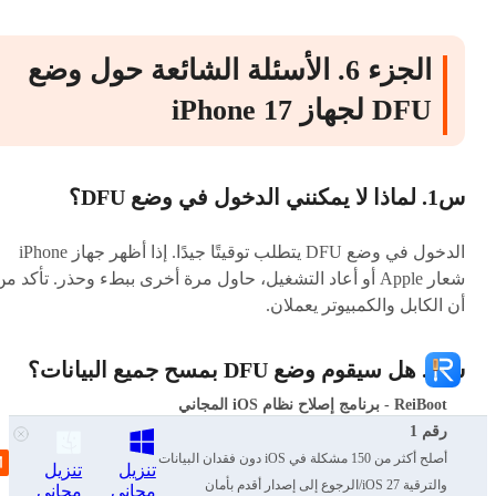
الجزء 6. الأسئلة الشائعة حول وضع
DFU لجهاز iPhone 17
س1. لماذا لا يمكنني الدخول في وضع DFU؟
الدخول في وضع DFU يتطلب توقيتًا جيدًا. إذا أظهر جهاز iPhone
شعار Apple أو أعاد التشغيل، حاول مرة أخرى ببطء وحذر. تأكد م
أن الكابل والكمبيوتر يعملان.
س2. هل سيقوم وضع DFU بمسح جميع البيانات؟
ReiBoot - برنامج إصلاح نظام iOS المجاني
وضع DFU لا يحذف شيئًا بحد ذاته. لكن إذا قمت باستعادة جهاز
رقم 1
iPhone باستخدام وضع DFU، فإنه سيمحو جميع البيانات. لذا، قم
أصلح أكثر من 150 مشكلة في iOS دون فقدان البيانات
تنزيل
تنزيل
بعمل نسخة احتياطية لهاتفك أولاً.
والترقية iOS 27/الرجوع إلى إصدار أقدم بأمان
مجاني
مجاني