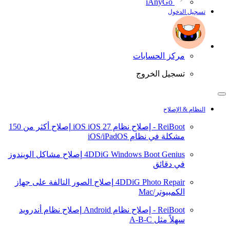
iAnyGo
تسجيل الدخول
مركز الحسابات
تسجيل الخروج
النظام & الإصلاح
ReiBoot - إصلاح نظام iOS
iOS 27
إصلاح أكثر من 150
مشكلة في نظام iOS/iPadOS
4DDiG Windows Boot Genius
إصلاح مشاكل الويندوز
في دقائق
4DDiG Photo Repair
إصلاح الصور التالفة على جهاز
الكمبيوتر/Mac
ReiBoot - إصلاح نظام Android
إصلاح نظام أندرويد
سهلاً مثل A-B-C