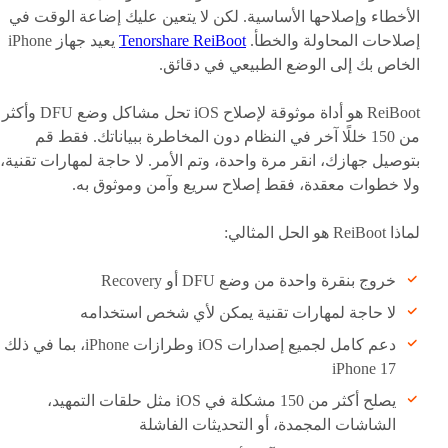
الأخطاء وإصلاحها الأساسية. لكن لا يتعين عليك إضاعة الوقت في
إصلاحات المحاولة والخطأ.
Tenorshare ReiBoot
يعيد جهاز iPhone
الخاص بك إلى الوضع الطبيعي في دقائق.
ReiBoot هو أداة موثوقة لإصلاح iOS تحل مشاكل وضع DFU وأكثر
من 150 خللًا آخر في النظام دون المخاطرة ببياناتك. فقط قم
بتوصيل جهازك، انقر مرة واحدة، وتم الأمر. لا حاجة لمهارات تقنية،
ولا خطوات معقدة، فقط إصلاح سريع وآمن وموثوق به.
لماذا ReiBoot هو الحل المثالي:
خروج بنقرة واحدة من وضع DFU أو Recovery
لا حاجة لمهارات تقنية يمكن لأي شخص استخدامه
دعم كامل لجميع إصدارات iOS وطرازات iPhone، بما في ذلك
iPhone 17
يصلح أكثر من 150 مشكلة في iOS مثل حلقات التمهيد،
الشاشات المجمدة، أو التحديثات الفاشلة