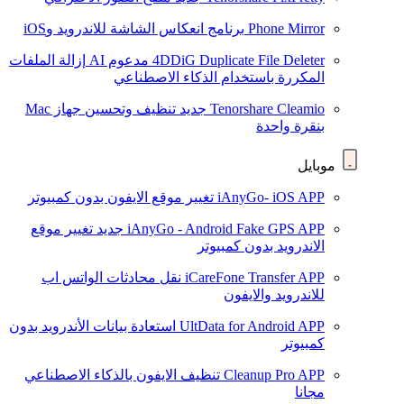
Phone Mirror
برنامج انعكاس الشاشة للاندرويد وiOS
4DDiG Duplicate File Deleter
مدعوم AI
إزالة الملفات
المكررة باستخدام الذكاء الاصطناعي
Tenorshare Cleamio
جديد
تنظيف وتحسين جهاز Mac
بنقرة واحدة
موبايل
iAnyGo- iOS APP
تغيير موقع الايفون بدون كمبيوتر
iAnyGo - Android Fake GPS APP
جديد
تغيير موقع
الاندرويد بدون كمبيوتر
iCareFone Transfer APP
نقل محادثات الواتس اب
للاندرويد والايفون
UltData for Android APP
استعادة بيانات الأندرويد بدون
كمبيوتر
Cleanup Pro APP
تنظيف الايفون بالذكاء الاصطناعي
مجانا