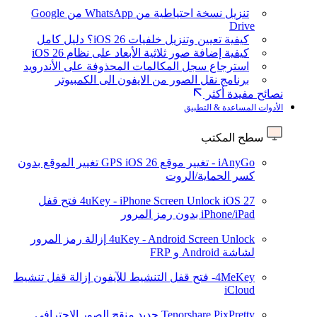
تنزيل نسخة احتياطية من WhatsApp من Google
Drive
كيفية تعيين وتنزيل خلفيات iOS 26؟ دليل كامل
كيفية إضافة صور ثلاثية الأبعاد على نظام iOS 26
استرجاع سجل المكالمات المحذوفة على الأندرويد
برنامج نقل الصور من الايفون الى الكمبيوتر
نصائح مفيدة أكثر
الأدوات المساعدة & التطبيق
سطح المكتب
iAnyGo - تغيير موقع GPS
iOS 26
تغيير الموقع بدون
كسر الحماية/الروت
iOS 27
4uKey - iPhone Screen Unlock
فتح قفل
iPhone/iPad بدون رمز المرور
4uKey - Android Screen Unlock
إزالة رمز المرور
لشاشة Android و FRP
4MeKey- فتح قفل التنشيط للآيفون
إزالة قفل تنشيط
iCloud
Tenorshare PixPretty
جديد
منقح الصور الاحترافي