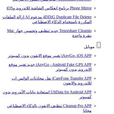
Phone Mirror
برنامج انعكاس الشاشة للاندرويد وiOS
4DDiG Duplicate File Deleter
مدعوم AI
إزالة الملفات
المكررة باستخدام الذكاء الاصطناعي
Tenorshare Cleamio
جديد
تنظيف وتحسين جهاز Mac
بنقرة واحدة
موبايل
iAnyGo- iOS APP
تغيير موقع الايفون بدون كمبيوتر
iAnyGo - Android Fake GPS APP
جديد
تغيير موقع
الاندرويد بدون كمبيوتر
iCareFone Transfer APP
نقل محادثات الواتس اب
للاندرويد والايفون
UltData for Android APP
استعادة بيانات الأندرويد بدون
كمبيوتر
Cleanup Pro APP
تنظيف الايفون بالذكاء الاصطناعي
مجانا