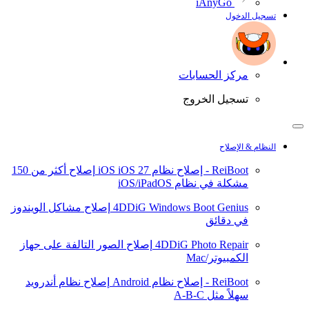
iAnyGo
تسجيل الدخول
مركز الحسابات
تسجيل الخروج
النظام & الإصلاح
ReiBoot - إصلاح نظام iOS
iOS 27
إصلاح أكثر من 150
مشكلة في نظام iOS/iPadOS
4DDiG Windows Boot Genius
إصلاح مشاكل الويندوز
في دقائق
4DDiG Photo Repair
إصلاح الصور التالفة على جهاز
الكمبيوتر/Mac
ReiBoot - إصلاح نظام Android
إصلاح نظام أندرويد
سهلاً مثل A-B-C