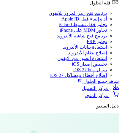
فئة الحلول
برنامج فتح رمز المرور للآيفون
أداة إلغاء قفل Apple ID
تجاوز قفل تنشيط iCloud
تجاوز MDM على iPhone
برنامج فتح شاشة الأندرويد
تجاوز FRP
استعادة بيانات الأندرويد
إصلاح نظام الأندرويد
استعادة الصور من الايفون
تخفيض إصدار iOS
تنزيل iOS 27 beta
اصلاح أخطاء ومشاكل iOS 27
شاهد جميع الحلول
مركز التحميل
مركز المتجر
دليل الفيديو