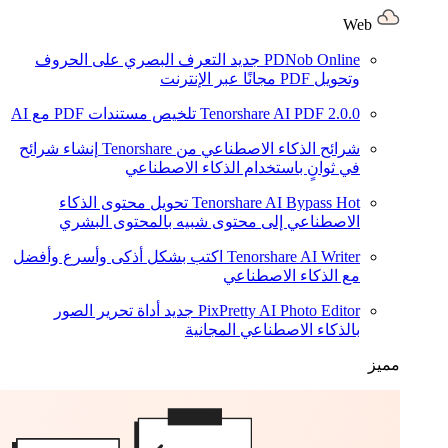
Web
PDNob Online
جديد
التعرف البصري على الحروف
وتحويل PDF مجانًا عبر الإنترنت
2.0.0
Tenorshare AI PDF
تلخيص مستندات PDF مع AI
شرائح الذكاء الاصطناعي من Tenorshare
إنشاء شرائح
في ثوانٍ باستخدام الذكاء الاصطناعي
Hot
Tenorshare AI Bypass
تحويل محتوى الذكاء
الاصطناعي إلى محتوى شبيه بالمحتوى البشري
Tenorshare AI Writer
اكتب بشكل أذكى وأسرع وأفضل
مع الذكاء الاصطناعي
PixPretty AI Photo Editor
جديد
أداة تحرير الصور
بالذكاء الاصطناعي المجانية
مميز