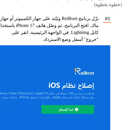
(خطوة بخطوة)
نزّل برنامج ReiBoot وثبّته على جهاز الكمبيوتر أو جهاز
ماك. افتح البرنامج، ثم وصّل هاتف iPhone 17 با
كابل Lightning. في الواجهة الرئيسية، انقر على
"خروج" أسفل وضع الاسترداد.