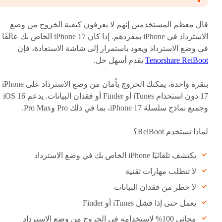
قال معظم المستخدمين إنهم لا يعرفون كيفية الخروج من وضع
الاسترداد في iPhone بمفردهم. إذا كان iPhone 17 الخاص بك عالقًا
في وضع الاسترداد ويعود باستمرار إلى شاشة الاستعادة، فإن
Tenorshare ReiBoot
يقدم أسهل حل.
بنقرة واحدة، يمكنك الخروج بأمان من وضع الاسترداد على iPhone
17 دون استخدام iTunes أو Finder أو فقدان البيانات. يدعم iOS 16
وجميع نماذج سلسلة iPhone 17، بما في ذلك Pro وPro Max.
لماذا تستخدم ReiBoot؟
يكتشف تلقائيًا iPhone الخاص بك في وضع الاسترداد
لا تتطلب مهارات تقنية
لا خطر من فقدان البيانات
يعمل حتى إذا فشل iTunes أو Finder
مجاني 100% لاستخدامه في الخروج من وضع الاسترداد