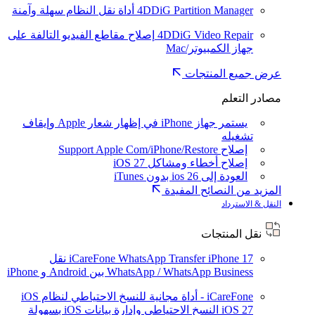
4DDiG Partition Manager
أداة نقل النظام سهلة وآمنة
4DDiG Video Repair
إصلاح مقاطع الفيديو التالفة على
جهاز الكمبيوتر/Mac
عرض جميع المنتجات
مصادر التعلم
يستمر جهاز iPhone في إظهار شعار Apple وإيقاف
تشغيله
إصلاح Support Apple Com/iPhone/Restore
إصلاح أخطاء ومشاكل iOS 27
العودة إلى ios 26 بدون iTunes
المزيد من النصائح المفيدة
النقل & الاسترداد
نقل المنتجات
iPhone 17
iCareFone WhatsApp Transfer
نقل
WhatsApp / WhatsApp Business بين Android و iPhone
iCareFone - أداة مجانية للنسخ الاحتياطي لنظام iOS
iOS 27
النسخ الاحتياطي وإدارة بيانات iOS بسهولة