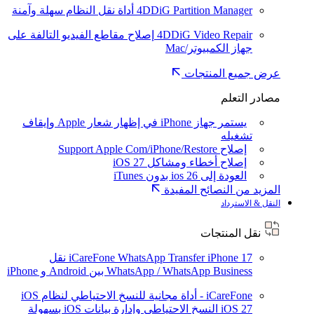
4DDiG Partition Manager
أداة نقل النظام سهلة وآمنة
4DDiG Video Repair
إصلاح مقاطع الفيديو التالفة على
جهاز الكمبيوتر/Mac
عرض جميع المنتجات
مصادر التعلم
يستمر جهاز iPhone في إظهار شعار Apple وإيقاف
تشغيله
إصلاح Support Apple Com/iPhone/Restore
إصلاح أخطاء ومشاكل iOS 27
العودة إلى ios 26 بدون iTunes
المزيد من النصائح المفيدة
النقل & الاسترداد
نقل المنتجات
iPhone 17
iCareFone WhatsApp Transfer
نقل
WhatsApp / WhatsApp Business بين Android و iPhone
iCareFone - أداة مجانية للنسخ الاحتياطي لنظام iOS
iOS 27
النسخ الاحتياطي وإدارة بيانات iOS بسهولة