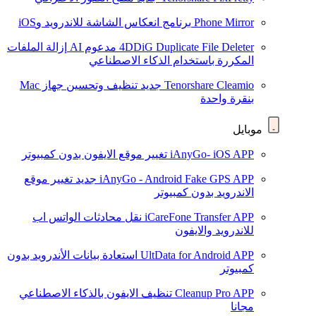
Phone Mirror
برنامج انعكاس الشاشة للاندرويد وiOS
4DDiG Duplicate File Deleter
مدعوم AI
إزالة الملفات
المكررة باستخدام الذكاء الاصطناعي
Tenorshare Cleamio
جديد
تنظيف وتحسين جهاز Mac
بنقرة واحدة
موبايل
iAnyGo- iOS APP
تغيير موقع الايفون بدون كمبيوتر
iAnyGo - Android Fake GPS APP
جديد
تغيير موقع
الاندرويد بدون كمبيوتر
iCareFone Transfer APP
نقل محادثات الواتس اب
للاندرويد والايفون
UltData for Android APP
استعادة بيانات الأندرويد بدون
كمبيوتر
Cleanup Pro APP
تنظيف الايفون بالذكاء الاصطناعي
مجانا