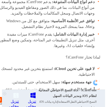
دعم أنواع البيانات المتنوعة:
يدعم iCareFone مجموعة واسعة
من أنواع البيانات، بما في ذلك الصور ومقاطع الفيديو والرسائل
وجهات الاتصال وسجل المكالمات والملاحظات والمزيد.
توافق عبر الأنظمة الأساسية:
متوافق مع كل من Windows
وMac، مما يمنحك المرونة لاختيار نظام التشغيل.
خبير إدارة البيانات الشامل:
يقدم iCareFone ميزات مفيدة
أخرى، مثل تنزيل التطبيقات غير المتاحة، وتمكين وضع المطور،
وإنشاء خلفيات AI، وغيرها.
لماذا تختار iCareFone؟
لا قيود على تخزين iCloud:
استمتع بتخزين غير محدود لنسخك
الاحتياطية.
واجهة مستخدم سهلة:
سهل الاستخدام، حتى للمبتدئين.
أمان البيانات:
تضمن تقنية التشفير المتقدمة أن تبقى بياناتك
iCareFone - أداة النسخ الاحتياطي المجانية
آمنة ومحمية.
لنظام iOS ومدير البيانات السهل
تنزيل
تنزيل
النسخ الاحتياطي/النقل/الاستعادة/إدارة بيانات iOS
نسخة تجريبية مجانية:
قم بتنزيل النسخة التجريبية المجانية لتمت
مجاني
مجاني