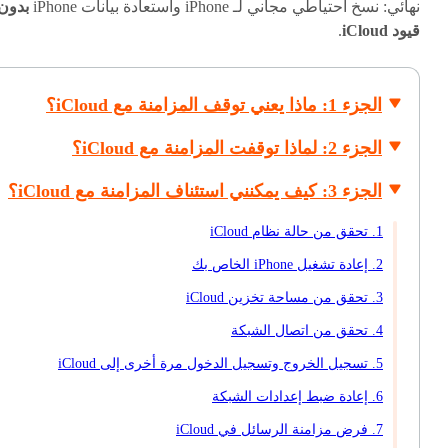
نهائي: نسخ احتياطي مجاني لـ iPhone واستعادة بيانات iPhone
بدون
قيود iCloud
.
الجزء 1: ماذا يعني توقف المزامنة مع iCloud؟
الجزء 2: لماذا توقفت المزامنة مع iCloud؟
الجزء 3: كيف يمكنني استئناف المزامنة مع iCloud؟
1. تحقق من حالة نظام iCloud
2. إعادة تشغيل iPhone الخاص بك
3. تحقق من مساحة تخزين iCloud
4. تحقق من اتصال الشبكة
5. تسجيل الخروج وتسجيل الدخول مرة أخرى إلى iCloud
6. إعادة ضبط إعدادات الشبكة
7. فرض مزامنة الرسائل في iCloud