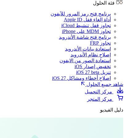
فئة الحلول
برنامج فتح رمز المرور للآيفون
أداة إلغاء قفل Apple ID
تجاوز قفل تنشيط iCloud
تجاوز MDM على iPhone
برنامج فتح شاشة الأندرويد
تجاوز FRP
استعادة بيانات الأندرويد
إصلاح نظام الأندرويد
استعادة الصور من الايفون
تخفيض إصدار iOS
تنزيل iOS 27 beta
اصلاح أخطاء ومشاكل iOS 27
شاهد جميع الحلول
مركز التحميل
مركز المتجر
دليل الفيديو