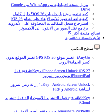
تنزيل نسخة احتياطية من WhatsApp من Google
Drive
كيفية تعيين وتنزيل خلفيات iOS 26؟ دليل كامل
كيفية إضافة صور ثلاثية الأبعاد على نظام iOS 26
استرجاع سجل المكالمات المحذوفة على الأندرويد
برنامج نقل الصور من الايفون الى الكمبيوتر
نصائح مفيدة أكثر
الأدوات المساعدة & التطبيق
سطح المكتب
iAnyGo - تغيير موقع GPS
iOS 26
تغيير الموقع بدون
كسر الحماية/الروت
iOS 27
4uKey - iPhone Screen Unlock
فتح قفل
iPhone/iPad بدون رمز المرور
4uKey - Android Screen Unlock
إزالة رمز المرور
لشاشة Android و FRP
4MeKey- فتح قفل التنشيط للآيفون
إزالة قفل تنشيط
iCloud
Tenorshare PixPretty
جديد
منقح الصور الاحترافي