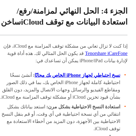
الجزء 4: الحل النهائي لمزامنة/رفع/
استعادة البيانات مع توقف iCloud
ساخن
إذا كنت لا تزال تعاني من مشكلة توقف المزامنة مع iCloud، فإن
Tenorshare iCareFone
قد يكون الحل المثالي لك. هذه أداة قوية
لإدارة بيانات iPhone/iPad يمكن أن تساعدك في:
نسخ احتياطي لجهاز iPhone الخاص بك مجانًا
:
أنشئ نسخًا
احتياطية كاملة لجهاز iPhone الخاص بك، بما في ذلك الصور
ومقاطع الفيديو والرسائل وجهات الاتصال والمزيد، دون القلق
بشأن قيود تخزين iCloud أو مشكلة توقف المزامنة مع iCloud.
استعادة النسخ الاحتياطية بشكل مرن:
استعد بياناتك بشكل
انتقائي من أي نسخة احتياطية في أي وقت، أو قم بنقل النسخ
الاحتياطية بين الأجهزة، دون المزيد من أخطاء الاستعادة مع
توقف iCloud.