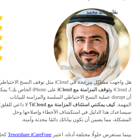
بقلم خالد محمد
iPhone Backup
2026-08-05 /
هل واجهت مشاكل مزعجة في iCloud مثل توقف النسخ الاحتياط
لـ iCloud و
توقف المزامنة مع iCloud
على iPhone الخاص بك؟ يم
أن disrupt عملية النسخ الاحتياطي السلسة والمزامنة للبيانات
المهمة.
كيف يمكنني استئناف المزامنة مع iCloud؟
لا داعي للقلق!
سيساعدك هذا الدليل في استكشاف الأخطاء وإصلاحها وحل
المشكلة، مما يضمن أن تكون بياناتك دائمًا محدثة وآمنة.
بينما نستعرض حلولًا مختلفة أدناه، اعتبر
Tenorshare iCareFone
كحل