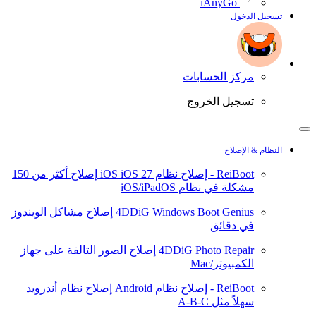
iAnyGo
تسجيل الدخول
مركز الحسابات
تسجيل الخروج
النظام & الإصلاح
ReiBoot - إصلاح نظام iOS
iOS 27
إصلاح أكثر من 150
مشكلة في نظام iOS/iPadOS
4DDiG Windows Boot Genius
إصلاح مشاكل الويندوز
في دقائق
4DDiG Photo Repair
إصلاح الصور التالفة على جهاز
الكمبيوتر/Mac
ReiBoot - إصلاح نظام Android
إصلاح نظام أندرويد
سهلاً مثل A-B-C