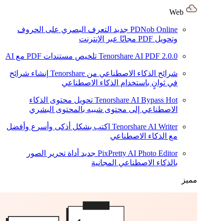
Web
PDNob Online
جديد
التعرف البصري على الحروف
وتحويل PDF مجانًا عبر الإنترنت
2.0.0
Tenorshare AI PDF
تلخيص مستندات PDF مع AI
شرائح الذكاء الاصطناعي من Tenorshare
إنشاء شرائح
في ثوانٍ باستخدام الذكاء الاصطناعي
Hot
Tenorshare AI Bypass
تحويل محتوى الذكاء
الاصطناعي إلى محتوى شبيه بالمحتوى البشري
Tenorshare AI Writer
اكتب بشكل أذكى وأسرع وأفضل
مع الذكاء الاصطناعي
PixPretty AI Photo Editor
جديد
أداة تحرير الصور
بالذكاء الاصطناعي المجانية
مميز