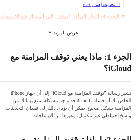
8. تحديث إصدار iOS
الجزء 4: الحل النهائي لتوقف المزامنة/الرفع/الاستعاد
iCloud
ساخن
عرض المزيد
الجزء 5: الأسئلة الشائعة حول توقف مزامنة iCloud
الجزء 1: ماذا يعني توقف المزامنة مع
iCloud؟
تشير رسالة "توقف المزامنة مع iCloud" إلى أن جهاز iPhone
الخاص بك أو حساب iCloud قد واجه مشكلة تمنع بياناتك من
المزامنة بشكل صحيح. يمكن أن يؤدي ذلك إلى فقدان التحديثات،
ونسخ احتياطي غير مكتمل، وغيرها من الإزعاجات.
الجزء 2: لماذا توقفت المزامنة مع