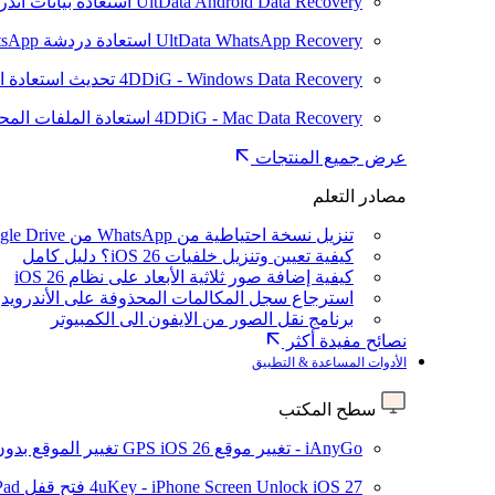
UltData Android Data Recovery
استعادة بيانات أند
UltData WhatsApp Recovery
استعادة دردشة WhatsApp على Android/iPhone
4DDiG - Windows Data Recovery
تحديث
استعادة ا
4DDiG - Mac Data Recovery
استعادة الملفات الم
عرض جميع المنتجات
مصادر التعلم
تنزيل نسخة احتياطية من WhatsApp من Google Drive
كيفية تعيين وتنزيل خلفيات iOS 26؟ دليل كامل
كيفية إضافة صور ثلاثية الأبعاد على نظام iOS 26
استرجاع سجل المكالمات المحذوفة على الأندرويد
برنامج نقل الصور من الايفون الى الكمبيوتر
نصائح مفيدة أكثر
الأدوات المساعدة & التطبيق
سطح المكتب
iAnyGo - تغيير موقع GPS
iOS 26
تغيير الموقع بدو
iOS 27
4uKey - iPhone Screen Unlock
فتح قفل iPhone/iPad بدون رمز المرور