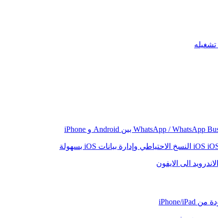
iO
النسخ الاحتياطي وإدارة بيانات iOS بسهولة
اندرويد الى الايفون
iPhone/iP