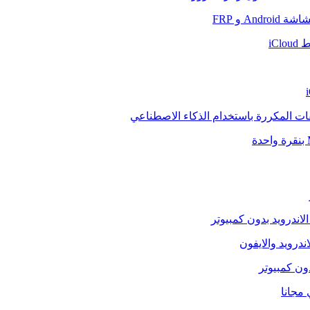
And و FRP
iCl
فات المكررة باستخدام الذكاء الاصطناعي
الاندرويد بدون كمبيوتر
ندرويد والايفون
دون كمبيوتر
 مجانا