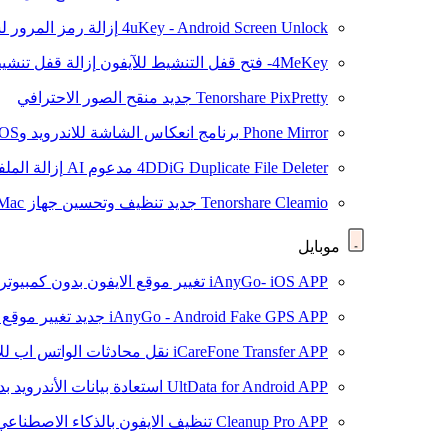
4uKey - Android Screen Unlock
إزالة رمز المرور لشاشة roid
4MeKey- فتح قفل التنشيط للآيفون
إزالة قفل تنشيط oud
Tenorshare PixPretty
جديد
منقح الصور الاحترافي
Phone Mirror
برنامج انعكاس الشاشة للاندرويد وiOS
4DDiG Duplicate File Deleter
مدعوم AI
إزالة المل
Tenorshare Cleamio
جديد
تنظيف وتحسين جهاز Mac بنقرة واحدة
موبايل
iAnyGo- iOS APP
تغيير موقع الايفون بدون كمبيوتر
iAnyGo - Android Fake GPS APP
جديد
تغيير موقع 
iCareFone Transfer APP
نقل محادثات الواتس اب للا
UltData for Android APP
استعادة بيانات الأندرويد ب
Cleanup Pro APP
تنظيف الايفون بالذكاء الاصطناعي