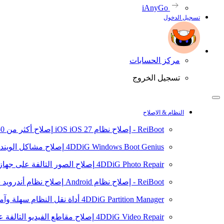
iAnyGo
تسجيل الدخول
مركز الحسابات
تسجيل الخروج
النظام & الإصلاح
ReiBoot - إصلاح نظام iOS
iOS 27
إصلاح أكثر من 150 مشكلة في نظام iOS/iPadOS
4DDiG Windows Boot Genius
إصلاح مشاكل الويند
4DDiG Photo Repair
إصلاح الصور التالفة على جهاز ال
ReiBoot - إصلاح نظام Android
إصلاح نظام أندرويد سهلا
4DDiG Partition Manager
أداة نقل النظام سهلة وآم
4DDiG Video Repair
إصلاح مقاطع الفيديو التالفة على