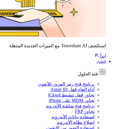
استكشف Tenorshare AI مع الميزات الجديدة المذهلة
ابدأ
الحلول
فئة الحلول
برنامج فتح رمز المرور للآيفون
أداة إلغاء قفل Apple ID
تجاوز قفل تنشيط iCloud
تجاوز MDM على iPhone
برنامج فتح شاشة الأندرويد
تجاوز FRP
استعادة بيانات الأندرويد
إصلاح نظام الأندرويد
استعادة الصور من الايفون