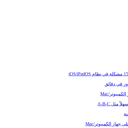
وز في دقائق
كمبيوتر/Mac
ً مثل A-B-C
نة
 جهاز الكمبيوتر/Mac