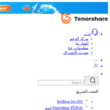
الدعم
مركز الدعم
اتصل بنا
معلومات عنا
تحديث الاشتراك
البحث السريع
ReiBoot for iOS
Tenorshare PDNob
جديد