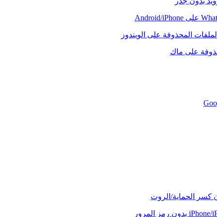
رويد بدون جذر
لملفات المحذوفة على الويندوز
حذوفة على ماك
ن كسر الحماية/الروت