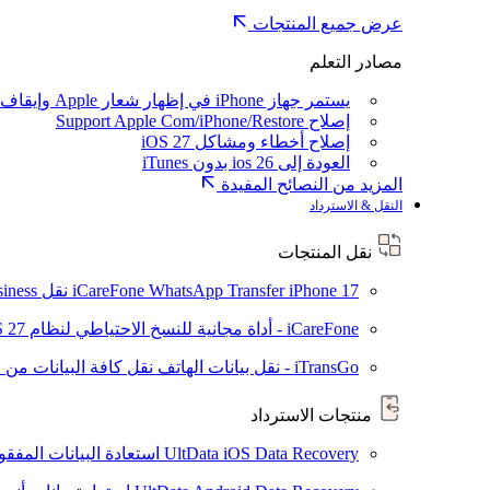
عرض جميع المنتجات
مصادر التعلم
يستمر جهاز iPhone في إظهار شعار Apple وإيقاف تشغيله
إصلاح Support Apple Com/iPhone/Restore
إصلاح أخطاء ومشاكل iOS 27
العودة إلى ios 26 بدون iTunes
المزيد من النصائح المفيدة
النقل & الاسترداد
نقل المنتجات
iPhone 17
iCareFone WhatsApp Transfer
نقل WhatsApp / WhatsApp Business بين Android و iPhone
iCareFone - أداة مجانية للنسخ الاحتياطي لنظام iOS
S 27
iTransGo - نقل بيانات الهاتف
نقل كافة البيانات من ال
منتجات الاسترداد
UltData iOS Data Recovery
استعادة البيانات المفقودة من ad