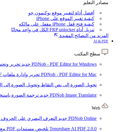
مصادر التعلم
أفضل أداة لتغيير موقع بوكيمون جو
كيفية تغيير الموقع على iPhone
كيفية فتح قفل iPhone مقفل على مالكه
تنزيل أداة FRP unlocker الكل في واحد مجانًا
المزيد من النصائح المفيدة
AI & PDF
سطح المكتب
PDNob - PDF Editor for Windows
جديد
تحرير وتحسين ملفات PDF باستخد
PDNob - PDF Editor for Mac
تحرير وإدارة ملفات PDF باستخدام الذكاء الاصطناعي على نظام macOS
تحويل الصورة إلى نص
التقاط وتحويل الصورة إلى ا
PDNob Image Translator
جديد
ترجمة الصورة باستخدام
Web
PDNob Online
جديد
التعرف البصري على الحروف وتحويل PDF مجانًا ع
2.0.0
Tenorshare AI PDF
تلخيص مستندات PDF مع AI