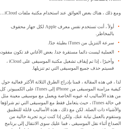
ومع ذلك ، هناك بعض العوائق عند استخدام مكتبة ملفات iCloud…
أولاً ، أنت تستخدم نفس معرف Apple لكل جهاز محفوف
بالمخاطر.
سرعة التنزيل من iTunes بطيئة جدًا.
العملية ليست دائما مستقرة جدا. بعض الأغاني قد تكون مفقودة
وأخيرًا ، إذا تم إيقاف تشغيل مكتبة الموسيقى على iCloud ،
فسيتم حذف جميع الموسيقى التي تم تنزيلها.
لذا ، في هذه المقالة ، قمنا بإدراج الطرق الثلاثة الأكثر فعالية حول
كيفية مزامنة الموسيقى من iPhone إلى iTunes على الكمبيوتر. كل
من هذه الأساليب له عيوبه الخاصة ويعمل مع موسيقى معينة مثل
في حالة iTunes ، حيث يتعامل فقط مع الموسيقى التي تم شراؤها
والأشياء ذات الصلة. لكن مع ذلك ، هذه الأساليب قابلة للتطبيق
وستقوم بالعمل نيابة عنك. ولكن إذا كنت تريد تجربة خالية من
الصداع أثناء نقل الموسيقى ، فما عليك سوى الانتقال إلى برنامج