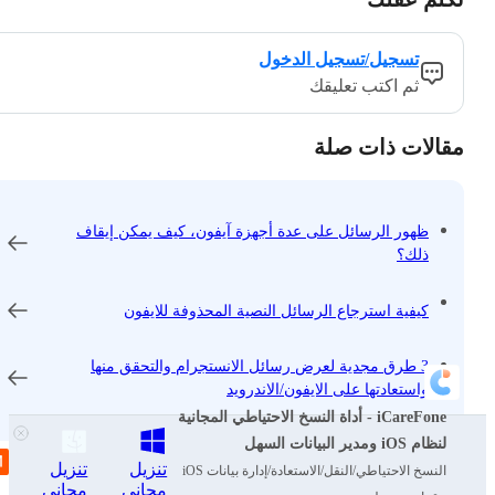
تسجيل/تسجيل الدخول
ثم اكتب تعليقك
مقالات ذات صلة
ظهور الرسائل على عدة أجهزة آيفون، كيف يمكن إيقاف
ذلك؟
كيفية استرجاع الرسائل النصية المحذوفة للايفون
3 طرق مجدية لعرض رسائل الانستجرام والتحقق منها
واستعادتها على الايفون/الاندرويد
iCareFone - أداة النسخ الاحتياطي المجانية
لنظام iOS ومدير البيانات السهل
تنزيل
تنزيل
جميع المواضيع
النسخ الاحتياطي/النقل/الاستعادة/إدارة بيانات iOS
مجاني
مجاني