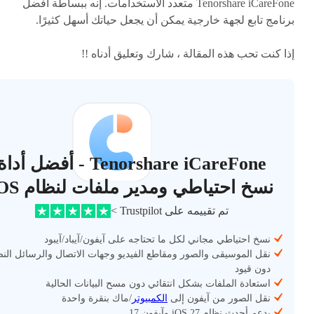
Tenorshare iCareFone متعدد الاستخدامات. إنه ببساطة أفضل
برنامج تابع لجهة خارجية يمكن أن يجعل حياتك أسهل كثيرًا.
إذا كنت تحب هذه المقالة ، شارك وتعليق أدناه !!
Tenorshare iCareFone - أفضل أداة
نسخ احتياطي ومدير ملفات لنظام iOS
تم تقييمه على Trustpilot >
نسخ احتياطي مجاني لكل ما تحتاجه على آيفون/آيباد/آيبود
نقل الموسيقى والصور ومقاطع الفيديو وجهات الاتصال والرسائل الن
دون قيود
استعادة الملفات بشكل انتقائي دون مسح البيانات الحالية
نقل الصور من آيفون إلى
الكمبيوتر
/ماك بنقرة واحدة
يدعم أحدث نظام iOS 27 وآيفون 17