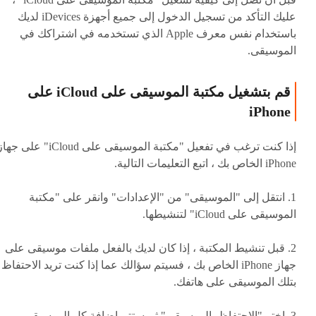
عليك التأكد من تسجيل الدخول إلى جميع أجهزة iDevices لديك
باستخدام نفس معرف Apple الذي تستخدمه في اشتراكك في
الموسيقى.
قم بتشغيل مكتبة الموسيقى على iCloud على
iPhone
إذا كنت ترغب في تفعيل "مكتبة الموسيقى على iCloud" على ج
iPhone الخاص بك ، اتبع التعليمات التالية.
1. انتقل إلى "الموسيقى" من "الإعدادات" وانقر على "مكتبة
الموسيقى على iCloud" لتنشيطها.
2. قبل تنشيط المكتبة ، إذا كان لديك بالفعل ملفات موسيقى على
جهاز iPhone الخاص بك ، فسيتم سؤالك عما إذا كنت تريد الاحتفاظ
بتلك الموسيقى على هاتفك.
3. اختر "الاحتفاظ بالموسيقى" ثم ستتم إضافة كل الموسيقى