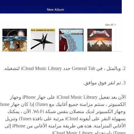
2. وبالمثل ، في General Tab حدد iCloud Music Library لتشغيله.
3. ثم انقر فوق موافق.
الآن بعد تفعيل iCloud Music Library على جهاز iPhone وجهاز
الكمبيوتر ، ستتم مزامنة جميع أغانيك مع iTunes إذ
وجهاز الكمبيوتر لديك متصلان بنفس شبكة Wi-Fi. الآن ، يمكنك
بسهولة النقر على أيقونة iCloud مرئية على نافذة iTunes وتنزيل
الأغاني المتزامنة. هذه هي طريقة مزامنة الأغاني من iPhone إلى
iTunes باستخدام iCloud Music Library.