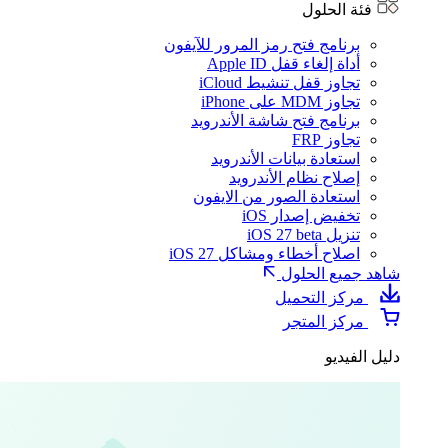
فئة الحلول
برنامج فتح رمز المرور للآيفون
أداة إلغاء قفل Apple ID
تجاوز قفل تنشيط iCloud
تجاوز MDM على iPhone
برنامج فتح شاشة الأندرويد
تجاوز FRP
استعادة بيانات الأندرويد
إصلاح نظام الأندرويد
استعادة الصور من الايفون
تخفيض إصدار iOS
تنزيل iOS 27 beta
اصلاح أخطاء ومشاكل iOS 27
شاهد جميع الحلول
مركز التحميل
مركز المتجر
دليل الفيديو