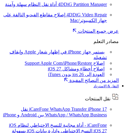
4DDiG Partition Manager
أداة نقل النظام سهلة وآمنة
4DDiG Video Repair
إصلاح مقاطع الفيديو التالفة على
جهاز الكمبيوتر/Mac
عرض جميع المنتجات
مصادر التعلم
يستمر جهاز iPhone في إظهار شعار Apple وإيقاف
تشغيله
إصلاح Support Apple Com/iPhone/Restore
إصلاح أخطاء ومشاكل iOS 27
العودة إلى ios 26 بدون iTunes
المزيد من النصائح المفيدة
النقل & الاسترداد
نقل المنتجات
iPhone 17
iCareFone WhatsApp Transfer
نقل
WhatsApp / WhatsApp Business بين Android و iPhone
iCareFone - أداة مجانية للنسخ الاحتياطي لنظام iOS
iOS 27
النسخ الاحتياطي وإدارة بيانات iOS بسهولة