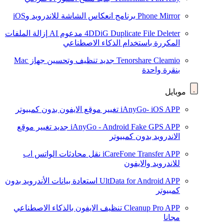
Phone Mirror
برنامج انعكاس الشاشة للاندرويد وiOS
4DDiG Duplicate File Deleter
مدعوم AI
إزالة الملفات
المكررة باستخدام الذكاء الاصطناعي
Tenorshare Cleamio
جديد
تنظيف وتحسين جهاز Mac
بنقرة واحدة
موبايل
iAnyGo- iOS APP
تغيير موقع الايفون بدون كمبيوتر
iAnyGo - Android Fake GPS APP
جديد
تغيير موقع
الاندرويد بدون كمبيوتر
iCareFone Transfer APP
نقل محادثات الواتس اب
للاندرويد والايفون
UltData for Android APP
استعادة بيانات الأندرويد بدون
كمبيوتر
Cleanup Pro APP
تنظيف الايفون بالذكاء الاصطناعي
مجانا