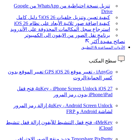
تنزيل نسخة احتياطية من WhatsApp من Google
Drive
كيفية تعيين وتنزيل خلفيات iOS 26؟ دليل كامل
كيفية إضافة صور ثلاثية الأبعاد على نظام iOS 26
استرجاع سجل المكالمات المحذوفة على الأندرويد
برنامج نقل الصور من الايفون الى الكمبيوتر
نصائح مفيدة أكثر
الأدوات المساعدة & التطبيق
سطح المكتب
iAnyGo - تغيير موقع GPS
iOS 26
تغيير الموقع بدون
كسر الحماية/الروت
iOS 27
4uKey - iPhone Screen Unlock
فتح قفل
iPhone/iPad بدون رمز المرور
4uKey - Android Screen Unlock
إزالة رمز المرور
لشاشة Android و FRP
4MeKey- فتح قفل التنشيط للآيفون
إزالة قفل تنشيط
iCloud
Tenorshare PixPretty
جديد
منقح الصور الاحترافي