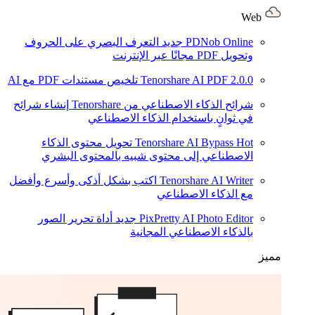
Web
PDNob Online
جديد
التعرف البصري على الحروف
وتحويل PDF مجانًا عبر الإنترنت
2.0.0
Tenorshare AI PDF
تلخيص مستندات PDF مع AI
شرائح الذكاء الاصطناعي من Tenorshare
إنشاء شرائح
في ثوانٍ باستخدام الذكاء الاصطناعي
Hot
Tenorshare AI Bypass
تحويل محتوى الذكاء
الاصطناعي إلى محتوى شبيه بالمحتوى البشري
Tenorshare AI Writer
اكتب بشكل أذكى وأسرع وأفضل
مع الذكاء الاصطناعي
PixPretty AI Photo Editor
جديد
أداة تحرير الصور
بالذكاء الاصطناعي المجانية
مميز