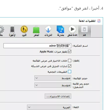
4. أخيرا ، انقر فوق "موافق".