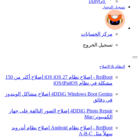
iAnyGo
تسجيل الدخول
مركز الحسابات
تسجيل الخروج
النظام & الإصلاح
ReiBoot - إصلاح نظام iOS
iOS 27
إصلاح أكثر من 150
مشكلة في نظام iOS/iPadOS
4DDiG Windows Boot Genius
إصلاح مشاكل الويندوز
في دقائق
4DDiG Photo Repair
إصلاح الصور التالفة على جهاز
الكمبيوتر/Mac
ReiBoot - إصلاح نظام Android
إصلاح نظام أندرويد
سهلاً مثل A-B-C