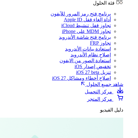
فئة الحلول
برنامج فتح رمز المرور للآيفون
أداة إلغاء قفل Apple ID
تجاوز قفل تنشيط iCloud
تجاوز MDM على iPhone
برنامج فتح شاشة الأندرويد
تجاوز FRP
استعادة بيانات الأندرويد
إصلاح نظام الأندرويد
استعادة الصور من الايفون
تخفيض إصدار iOS
تنزيل iOS 27 beta
اصلاح أخطاء ومشاكل iOS 27
شاهد جميع الحلول
مركز التحميل
مركز المتجر
دليل الفيديو