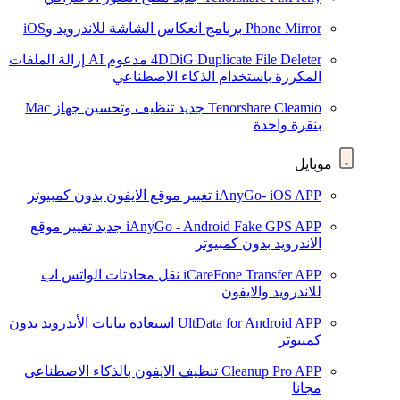
Phone Mirror
برنامج انعكاس الشاشة للاندرويد وiOS
4DDiG Duplicate File Deleter
مدعوم AI
إزالة الملفات
المكررة باستخدام الذكاء الاصطناعي
Tenorshare Cleamio
جديد
تنظيف وتحسين جهاز Mac
بنقرة واحدة
موبايل
iAnyGo- iOS APP
تغيير موقع الايفون بدون كمبيوتر
iAnyGo - Android Fake GPS APP
جديد
تغيير موقع
الاندرويد بدون كمبيوتر
iCareFone Transfer APP
نقل محادثات الواتس اب
للاندرويد والايفون
UltData for Android APP
استعادة بيانات الأندرويد بدون
كمبيوتر
Cleanup Pro APP
تنظيف الايفون بالذكاء الاصطناعي
مجانا