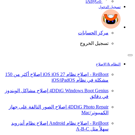
iAnyGo
تسجيل الدخول
مركز الحسابات
تسجيل الخروج
النظام & الإصلاح
ReiBoot - إصلاح نظام iOS
iOS 27
إصلاح أكثر من 150
مشكلة في نظام iOS/iPadOS
4DDiG Windows Boot Genius
إصلاح مشاكل الويندوز
في دقائق
4DDiG Photo Repair
إصلاح الصور التالفة على جهاز
الكمبيوتر/Mac
ReiBoot - إصلاح نظام Android
إصلاح نظام أندرويد
سهلاً مثل A-B-C