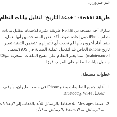
غير ضروري.
طريقة Reddit: "خدعة التاريخ" لتقليل بيانات النظام
شارك أحد مستخدمي Reddit طريقة مثيرة للاهتمام لتقليل بيانات
نظام iPhone دون إعادة ضبط. أكد بعض المستخدمين أنها تعمل،
بينما أفاد آخرون بأنها لم تحدث أي تأثير لهم. تتضمن التقنية تغيير
تاريخ iPhone الخاص بك لتفعيل عملية الصيانة في iOS (تسمى
maintenanced)، مما يجبر النظام على مسح الملفات المخزنة مؤقتًا
وتقليل بيانات النظام على القرص فورًا.
خطوات مبسطة:
أغلق جميع التطبيقات وضع iPhone في وضع الطيران، وأوقف
تشغيل Wi-Fi وBluetooth.
اضبط iMessages للاحتفاظ بالرسائل للأبد بالذهاب إلى
الإعدادات
→ الرسائل → الاحتفاظ بالرسائل → للأبد
.