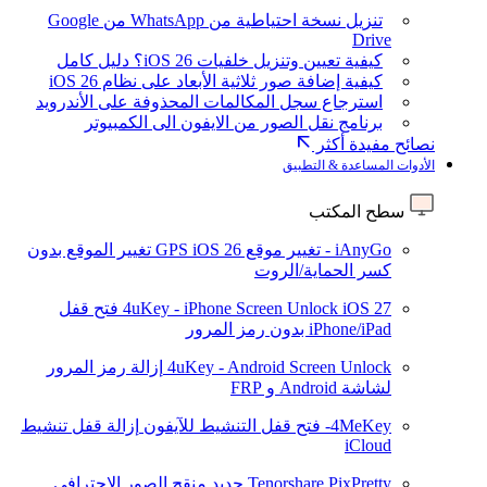
تنزيل نسخة احتياطية من WhatsApp من Google
Drive
كيفية تعيين وتنزيل خلفيات iOS 26؟ دليل كامل
كيفية إضافة صور ثلاثية الأبعاد على نظام iOS 26
استرجاع سجل المكالمات المحذوفة على الأندرويد
برنامج نقل الصور من الايفون الى الكمبيوتر
نصائح مفيدة أكثر
الأدوات المساعدة & التطبيق
سطح المكتب
iAnyGo - تغيير موقع GPS
iOS 26
تغيير الموقع بدون
كسر الحماية/الروت
iOS 27
4uKey - iPhone Screen Unlock
فتح قفل
iPhone/iPad بدون رمز المرور
4uKey - Android Screen Unlock
إزالة رمز المرور
لشاشة Android و FRP
4MeKey- فتح قفل التنشيط للآيفون
إزالة قفل تنشيط
iCloud
Tenorshare PixPretty
جديد
منقح الصور الاحترافي