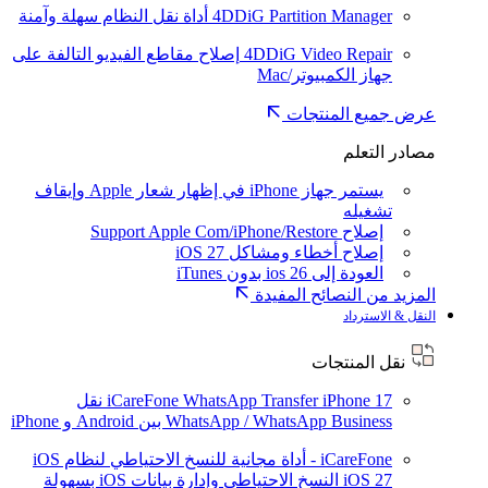
4DDiG Partition Manager
أداة نقل النظام سهلة وآمنة
4DDiG Video Repair
إصلاح مقاطع الفيديو التالفة على
جهاز الكمبيوتر/Mac
عرض جميع المنتجات
مصادر التعلم
يستمر جهاز iPhone في إظهار شعار Apple وإيقاف
تشغيله
إصلاح Support Apple Com/iPhone/Restore
إصلاح أخطاء ومشاكل iOS 27
العودة إلى ios 26 بدون iTunes
المزيد من النصائح المفيدة
النقل & الاسترداد
نقل المنتجات
iPhone 17
iCareFone WhatsApp Transfer
نقل
WhatsApp / WhatsApp Business بين Android و iPhone
iCareFone - أداة مجانية للنسخ الاحتياطي لنظام iOS
iOS 27
النسخ الاحتياطي وإدارة بيانات iOS بسهولة