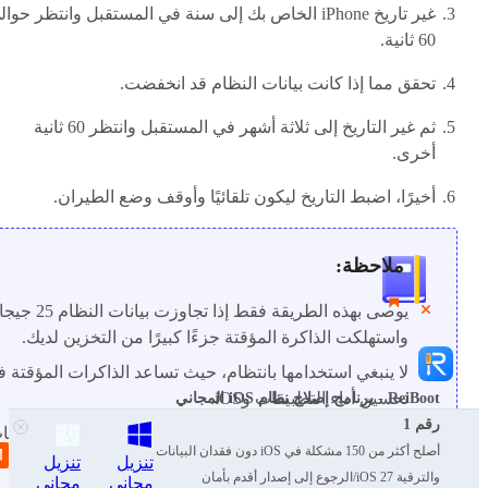
غير تاريخ iPhone الخاص بك إلى سنة في المستقبل وانتظر حوا
60 ثانية.
تحقق مما إذا كانت بيانات النظام قد انخفضت.
ثم غير التاريخ إلى ثلاثة أشهر في المستقبل وانتظر 60 ثانية
أخرى.
أخيرًا، اضبط التاريخ ليكون تلقائيًا وأوقف وضع الطيران.
ملاحظة:
يوصى بهذه الطريقة فقط إذا تجاوز
واستهلكت الذاكرة المؤقتة جزءًا كبيرًا من التخزين لديك.
لا ينبغي استخدامها بانتظام، حيث تساعد الذاكرات المؤقتة 
تحسين أداء التطبيقات وiOS.
ReiBoot - برنامج إصلاح نظام iOS المجاني
رقم 1
تختلف الفعالية: يرى بعض المستخدمين تقليلًا كبيرًا في بيانا
أصلح أكثر من 150 مشكلة في iOS دون فقدان البيانات
النظام، بينما يلاحظ آخرون تغيرًا قليلًا أو لا شيء.
تنزيل
تنزيل
والترقية iOS 27/الرجوع إلى إصدار أقدم بأمان
مجاني
مجاني