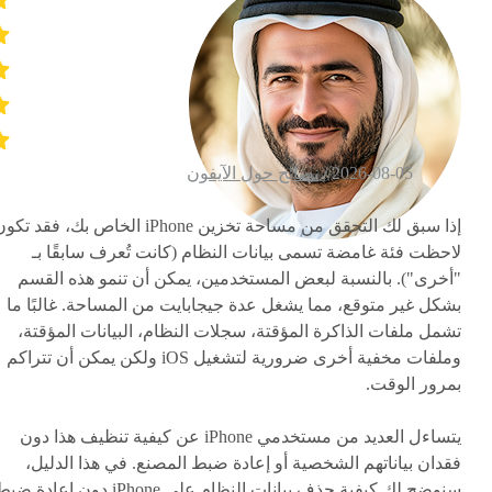
2026-08-05 /
نصائح حول الآيفون
إذا سبق لك التحقق من مساحة تخزين iPhone الخاص بك، فقد تك
لاحظت فئة غامضة تسمى بيانات النظام (كانت تُعرف سابقًا بـ
"أخرى"). بالنسبة لبعض المستخدمين، يمكن أن تنمو هذه القسم
بشكل غير متوقع، مما يشغل عدة جيجابايت من المساحة. غالبًا ما
تشمل ملفات الذاكرة المؤقتة، سجلات النظام، البيانات المؤقتة،
وملفات مخفية أخرى ضرورية لتشغيل iOS ولكن يمكن أن تتراكم
بمرور الوقت.
يتساءل العديد من مستخدمي iPhone عن كيفية تنظيف هذا دون
فقدان بياناتهم الشخصية أو إعادة ضبط المصنع. في هذا الدليل،
سنوضح لك كيفية حذف بيانات النظام على iPhone دون إعادة