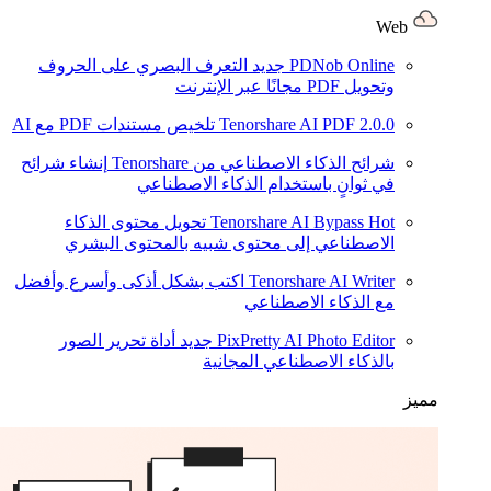
Web
PDNob Online
جديد
التعرف البصري على الحروف
وتحويل PDF مجانًا عبر الإنترنت
2.0.0
Tenorshare AI PDF
تلخيص مستندات PDF مع AI
شرائح الذكاء الاصطناعي من Tenorshare
إنشاء شرائح
في ثوانٍ باستخدام الذكاء الاصطناعي
Hot
Tenorshare AI Bypass
تحويل محتوى الذكاء
الاصطناعي إلى محتوى شبيه بالمحتوى البشري
Tenorshare AI Writer
اكتب بشكل أذكى وأسرع وأفضل
مع الذكاء الاصطناعي
PixPretty AI Photo Editor
جديد
أداة تحرير الصور
بالذكاء الاصطناعي المجانية
مميز