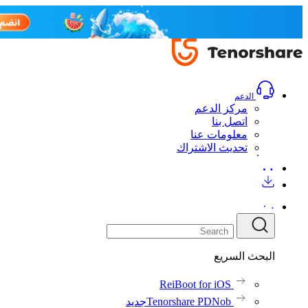
الدعم
مركز الدعم
اتصل بنا
معلومات عنا
تحديث الاشتراك
البحث السريع
ReiBoot for iOS
Tenorshare PDNob
جديد