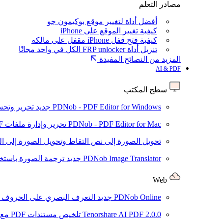
مصادر التعلم
أفضل أداة لتغيير موقع بوكيمون جو
كيفية تغيير الموقع على iPhone
كيفية فتح قفل iPhone مقفل على مالكه
تنزيل أداة FRP unlocker الكل في واحد مجانًا
المزيد من النصائح المفيدة
AI & PDF
سطح المكتب
PDNob - PDF Editor for Windows
جديد
تحرير وتحسين ملفات PDF باستخد
PDNob - PDF Editor for Mac
تحرير وإدارة ملفات PDF باستخدام الذكاء الاصطناعي على نظام macOS
تحويل الصورة إلى نص
التقاط وتحويل الصورة إلى ا
PDNob Image Translator
جديد
ترجمة الصورة باستخدام
Web
PDNob Online
جديد
التعرف البصري على الحروف وتحويل PDF مجانًا ع
2.0.0
Tenorshare AI PDF
تلخيص مستندات PDF مع AI