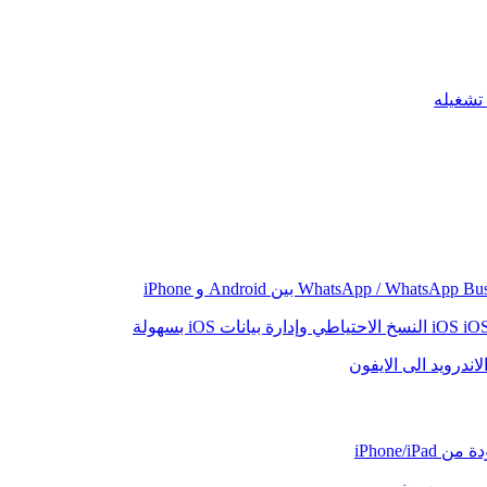
iO
النسخ الاحتياطي وإدارة بيانات iOS بسهولة
اندرويد الى الايفون
iPhone/iP