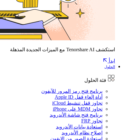
استكشف Tenorshare AI مع الميزات الجديدة المذهلة
ابدأ
الحلول
فئة الحلول
برنامج فتح رمز المرور للآيفون
أداة إلغاء قفل Apple ID
تجاوز قفل تنشيط iCloud
تجاوز MDM على iPhone
برنامج فتح شاشة الأندرويد
تجاوز FRP
استعادة بيانات الأندرويد
إصلاح نظام الأندرويد
استعادة الصور من الايفون