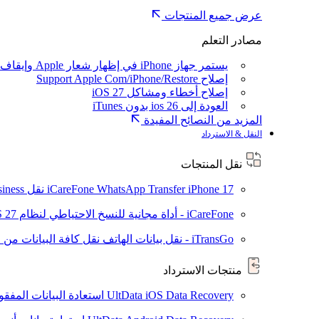
عرض جميع المنتجات
مصادر التعلم
يستمر جهاز iPhone في إظهار شعار Apple وإيقاف تشغيله
إصلاح Support Apple Com/iPhone/Restore
إصلاح أخطاء ومشاكل iOS 27
العودة إلى ios 26 بدون iTunes
المزيد من النصائح المفيدة
النقل & الاسترداد
نقل المنتجات
iPhone 17
iCareFone WhatsApp Transfer
نقل WhatsApp / WhatsApp Business بين Android و iPhone
iCareFone - أداة مجانية للنسخ الاحتياطي لنظام iOS
S 27
iTransGo - نقل بيانات الهاتف
نقل كافة البيانات من ال
منتجات الاسترداد
UltData iOS Data Recovery
استعادة البيانات المفقودة من ad