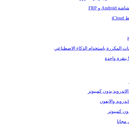
And و FRP
iCl
فات المكررة باستخدام الذكاء الاصطناعي
الاندرويد بدون كمبيوتر
ندرويد والايفون
دون كمبيوتر
 مجانا