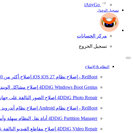
iAnyGo
تسجيل الدخول
مركز الحسابات
تسجيل الخروج
النظام & الإصلاح
ReiBoot - إصلاح نظام iOS
iOS 27
إصلاح أكثر من 150 مشكلة في نظام iOS/iPadOS
4DDiG Windows Boot Genius
إصلاح مشاكل الويند
4DDiG Photo Repair
إصلاح الصور التالفة على جهاز ال
ReiBoot - إصلاح نظام Android
إصلاح نظام أندرويد سهلا
4DDiG Partition Manager
أداة نقل النظام سهلة وآم
4DDiG Video Repair
إصلاح مقاطع الفيديو التالفة على