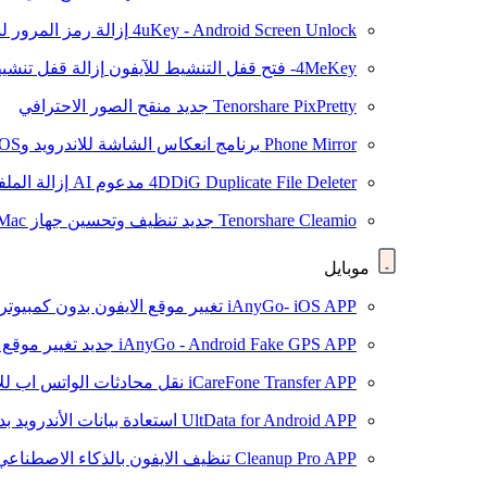
4uKey - Android Screen Unlock
إزالة رمز المرور لشاشة roid
4MeKey- فتح قفل التنشيط للآيفون
إزالة قفل تنشيط oud
Tenorshare PixPretty
جديد
منقح الصور الاحترافي
Phone Mirror
برنامج انعكاس الشاشة للاندرويد وiOS
4DDiG Duplicate File Deleter
مدعوم AI
إزالة المل
Tenorshare Cleamio
جديد
تنظيف وتحسين جهاز Mac بنقرة واحدة
موبايل
iAnyGo- iOS APP
تغيير موقع الايفون بدون كمبيوتر
iAnyGo - Android Fake GPS APP
جديد
تغيير موقع 
iCareFone Transfer APP
نقل محادثات الواتس اب للا
UltData for Android APP
استعادة بيانات الأندرويد ب
Cleanup Pro APP
تنظيف الايفون بالذكاء الاصطناعي