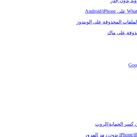
رويد بدون جذر
لملفات المحذوفة على الويندوز
حذوفة على ماك
ن كسر الحماية/الروت