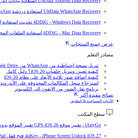
UltData Android Data Recovery
استعادة بيانات أند
UltData WhatsApp Recovery
استعادة دردشة WhatsApp على Android/iPhone
4DDiG - Windows Data Recovery
تحديث
استعادة ا
4DDiG - Mac Data Recovery
استعادة الملفات الم
عرض جميع المنتجات
مصادر التعلم
تنزيل نسخة احتياطية من WhatsApp من Google Drive
كيفية تعيين وتنزيل خلفيات iOS 26؟ دليل كامل
كيفية إضافة صور ثلاثية الأبعاد على نظام iOS 26
استرجاع سجل المكالمات المحذوفة على الأندرويد
برنامج نقل الصور من الايفون الى الكمبيوتر
نصائح مفيدة أكثر
الأدوات المساعدة & التطبيق
سطح المكتب
iAnyGo - تغيير موقع GPS
iOS 26
تغيير الموقع بدو
iOS 27
4uKey - iPhone Screen Unlock
فتح قفل iPhone/iPad بدون رمز المرور