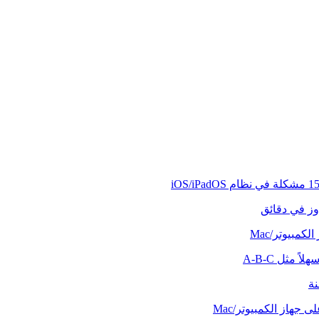
وز في دقائق
كمبيوتر/Mac
ً مثل A-B-C
نة
 جهاز الكمبيوتر/Mac