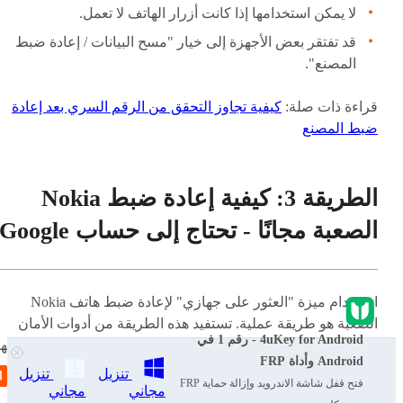
لا يمكن استخدامها إذا كانت أزرار الهاتف لا تعمل.
قد تفتقر بعض الأجهزة إلى خيار "مسح البيانات / إعادة ضبط
المصنع".
قراءة ذات صلة:
كيفية تجاوز التحقق من الرقم السري بعد إعادة
ضبط المصنع
الطريقة 3: كيفية إعادة ضبط Nokia
الصعبة مجانًا - تحتاج إلى حساب Google
استخدام ميزة "العثور على جهازي" لإعادة ضبط هاتف Nokia
الصعبة هو طريقة عملية. تستفيد هذه الطريقة من أدوات الأمان
4uKey for Android - رقم 1 في
المدمجة في Google لإعادة ضبط المصنع عن بُعد لهاتف kia
Android وأداة FRP
مفيدة بشكل خاص للمستخدمين الذين قاموا بتمكين "العثور على
تنزيل
تنزيل
فتح قفل شاشة الاندرويد وإزالة حماية FRP
جهازي" قبل أن يتم قفلهم، حيث تسمح بعملية إعادة ضبط سلسة
مجاني
مجاني