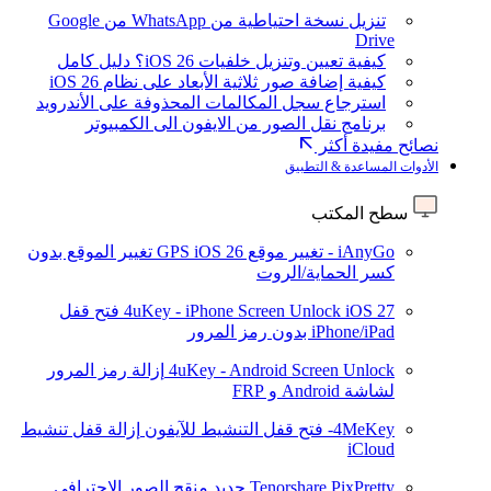
تنزيل نسخة احتياطية من WhatsApp من Google
Drive
كيفية تعيين وتنزيل خلفيات iOS 26؟ دليل كامل
كيفية إضافة صور ثلاثية الأبعاد على نظام iOS 26
استرجاع سجل المكالمات المحذوفة على الأندرويد
برنامج نقل الصور من الايفون الى الكمبيوتر
نصائح مفيدة أكثر
الأدوات المساعدة & التطبيق
سطح المكتب
iAnyGo - تغيير موقع GPS
iOS 26
تغيير الموقع بدون
كسر الحماية/الروت
iOS 27
4uKey - iPhone Screen Unlock
فتح قفل
iPhone/iPad بدون رمز المرور
4uKey - Android Screen Unlock
إزالة رمز المرور
لشاشة Android و FRP
4MeKey- فتح قفل التنشيط للآيفون
إزالة قفل تنشيط
iCloud
Tenorshare PixPretty
جديد
منقح الصور الاحترافي