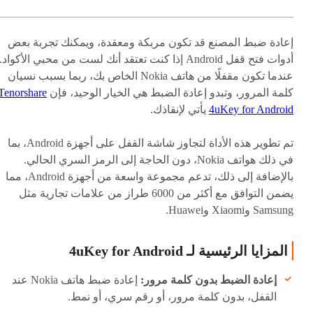
إعادة ضبط المصنع قد تكون مربكة ومعقدة، ويمكنك تجربة بعض
أدوات فتح قفل Android إذا كنت تعتقد أنك لست من محبي الأكواد.
عندما تكون مقفلًا من هاتف Nokia الخاص بك، ربما بسبب نسيان
كلمة المرور، وتبدو إعادة الضبط هي الخيار الوحيد، فإن
Tenorshare
4uKey for Android
يأتي لإنقاذك.
تم تطوير هذه الأداة لتجاوز شاشة القفل على أجهزة Android، بما
في ذلك هواتف Nokia، دون الحاجة إلى الرمز السري الحالي.
بالإضافة إلى ذلك، تدعم مجموعة واسعة من أجهزة Android، مما
يضمن التوافق مع أكثر من 6000 طراز من علامات تجارية مثل
Samsung وXiaomi وHuawei.
المزايا الرئيسية لـ 4uKey for Android
إعادة الضبط بدون كلمة مرور:
إعادة ضبط هاتف Nokia عند
القفل، بدون كلمة مرور، أو رقم سري، أو نمط.