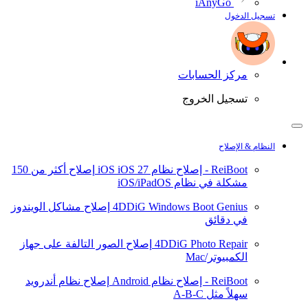
iAnyGo
تسجيل الدخول
مركز الحسابات
تسجيل الخروج
النظام & الإصلاح
ReiBoot - إصلاح نظام iOS
iOS 27
إصلاح أكثر من 150
مشكلة في نظام iOS/iPadOS
4DDiG Windows Boot Genius
إصلاح مشاكل الويندوز
في دقائق
4DDiG Photo Repair
إصلاح الصور التالفة على جهاز
الكمبيوتر/Mac
ReiBoot - إصلاح نظام Android
إصلاح نظام أندرويد
سهلاً مثل A-B-C