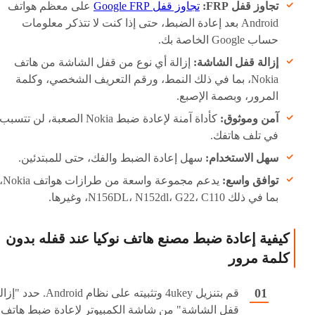
تجاوز قفل FRP:
تجاوز قفل Google FRP
على معظم هواتف
Android بعد إعادة الضبط، حتى إذا كنت لا تتذكر معلومات
حساب Google الخاصة بك.
إزالة قفل الشاشة:
إزالة أي نوع من قفل الشاشة من هاتف
Nokia، بما في ذلك النمط، ورقم التعريف الشخصي، وكلمة
المرور، وبصمة الإصبع.
آمن وموثوق:
كأداة آمنة لإعادة ضبط Nokia الصعبة، لن تتسبب
في تلف هاتفك.
سهل الاستخدام:
سهل إعادة الضبط والفك، حتى للمبتدئين.
توافق واسع:
يدعم مجموعة واسعة من طرازات هوات
بما في ذلك N156DL، N152dl، G22، C110، وغيرها.
كيفية إعادة ضبط مصنع هاتف نوكيا عند قفله بدون
كلمة مرور
قم بتنزيل 4ukey وتثبيته على نظام Android. حدد 
قفل الشاشة" من شاشة الكمبيوتر لإعادة ضبط هاتف