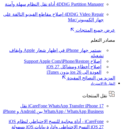
4DDiG Partition Manager
أداة نقل النظام سهلة وآمنة
4DDiG Video Repair
إصلاح مقاطع الفيديو التالفة على
جهاز الكمبيوتر/Mac
عرض جميع المنتجات
مصادر التعلم
يستمر جهاز iPhone في إظهار شعار Apple وإيقاف
تشغيله
إصلاح Support Apple Com/iPhone/Restore
إصلاح أخطاء ومشاكل iOS 27
العودة إلى ios 26 بدون iTunes
المزيد من النصائح المفيدة
النقل & الاسترداد
نقل المنتجات
iPhone 17
iCareFone WhatsApp Transfer
نقل
WhatsApp / WhatsApp Business بين Android و iPhone
iCareFone - أداة مجانية للنسخ الاحتياطي لنظام iOS
iOS 27
النسخ الاحتياطي وإدارة بيانات iOS بسهولة