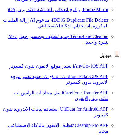
Phone Mirror
برنامج انعكاس الشاشة للاندرويد وiOS
4DDiG Duplicate File Deleter
مدعوم AI
إزالة الملفات
المكررة باستخدام الذكاء الاصطناعي
Tenorshare Cleamio
جديد
تنظيف وتحسين جهاز Mac
بنقرة واحدة
موبايل
iAnyGo- iOS APP
تغيير موقع الايفون بدون كمبيوتر
iAnyGo - Android Fake GPS APP
جديد
تغيير موقع
الاندرويد بدون كمبيوتر
iCareFone Transfer APP
نقل محادثات الواتس اب
للاندرويد والايفون
UltData for Android APP
استعادة بيانات الأندرويد بدون
كمبيوتر
Cleanup Pro APP
تنظيف الايفون بالذكاء الاصطناعي
مجانا