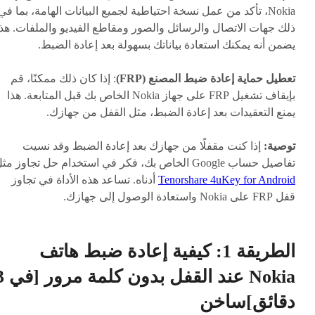
Nokia، تأكد من عمل نسخة احتياطية لجميع البيانات الهامة، بما في
ذلك جهات الاتصال والرسائل والصور ومقاطع الفيديو والملفات. هذا
يضمن أنه يمكنك استعادة بياناتك بسهولة بعد إعادة الضبط.
تعطيل حماية إعادة ضبط المصنع (FRP)
: إذا كان ذلك ممكنًا، قم
بإيقاف تشغيل FRP على جهاز Nokia الخاص بك قبل المتابعة. هذا
يمنع التعقيدات بعد إعادة الضبط، مثل القفل من جهازك.
توصية:
إذا كنت مقفلًا من جهازك بعد إعادة الضبط وقد نسيت
تفاصيل حساب Google الخاص بك، فكر في استخدام حل تجاوز مثل
Tenorshare 4uKey for Android
أدناه. تساعد هذه الأداة في تجاوز
قفل FRP على Nokia واستعادة الوصول إلى جهازك.
الطريقة 1: كيفية إعادة ضبط هاتف
Nokia عند القفل ب
دقائق]
ساخن