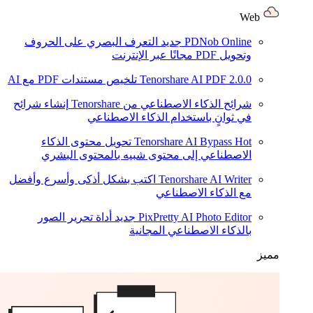
Web
PDNob Online
جديد
التعرف البصري على الحروف
وتحويل PDF مجانًا عبر الإنترنت
2.0.0
Tenorshare AI PDF
تلخيص مستندات PDF مع AI
شرائح الذكاء الاصطناعي من Tenorshare
إنشاء شرائح
في ثوانٍ باستخدام الذكاء الاصطناعي
Hot
Tenorshare AI Bypass
تحويل محتوى الذكاء
الاصطناعي إلى محتوى شبيه بالمحتوى البشري
Tenorshare AI Writer
اكتب بشكل أذكى وأسرع وأفضل
مع الذكاء الاصطناعي
PixPretty AI Photo Editor
جديد
أداة تحرير الصور
بالذكاء الاصطناعي المجانية
مميز