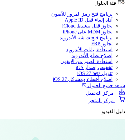
فئة الحلول
برنامج فتح رمز المرور للآيفون
أداة إلغاء قفل Apple ID
تجاوز قفل تنشيط iCloud
تجاوز MDM على iPhone
برنامج فتح شاشة الأندرويد
تجاوز FRP
استعادة بيانات الأندرويد
إصلاح نظام الأندرويد
استعادة الصور من الايفون
تخفيض إصدار iOS
تنزيل iOS 27 beta
اصلاح أخطاء ومشاكل iOS 27
شاهد جميع الحلول
مركز التحميل
مركز المتجر
دليل الفيديو