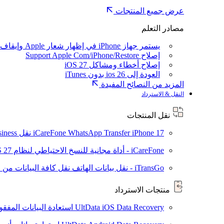
عرض جميع المنتجات
مصادر التعلم
يستمر جهاز iPhone في إظهار شعار Apple وإيقاف تشغيله
إصلاح Support Apple Com/iPhone/Restore
إصلاح أخطاء ومشاكل iOS 27
العودة إلى ios 26 بدون iTunes
المزيد من النصائح المفيدة
النقل & الاسترداد
نقل المنتجات
iPhone 17
iCareFone WhatsApp Transfer
نقل WhatsApp / WhatsApp Business بين Android و iPhone
iCareFone - أداة مجانية للنسخ الاحتياطي لنظام iOS
S 27
iTransGo - نقل بيانات الهاتف
نقل كافة البيانات من ال
منتجات الاسترداد
UltData iOS Data Recovery
استعادة البيانات المفقودة من ad