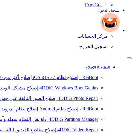
iAnyGo
تسجيل الدخول
مركز الحسابات
تسجيل الخروج
النظام & الإصلاح
ReiBoot - إصلاح نظام iOS
iOS 27
إصلاح أكثر من 150 مشكلة في نظام iOS/iPadOS
4DDiG Windows Boot Genius
إصلاح مشاكل الويند
4DDiG Photo Repair
إصلاح الصور التالفة على جهاز ال
ReiBoot - إصلاح نظام Android
إصلاح نظام أندرويد سهلا
4DDiG Partition Manager
أداة نقل النظام سهلة وآم
4DDiG Video Repair
إصلاح مقاطع الفيديو التالفة على