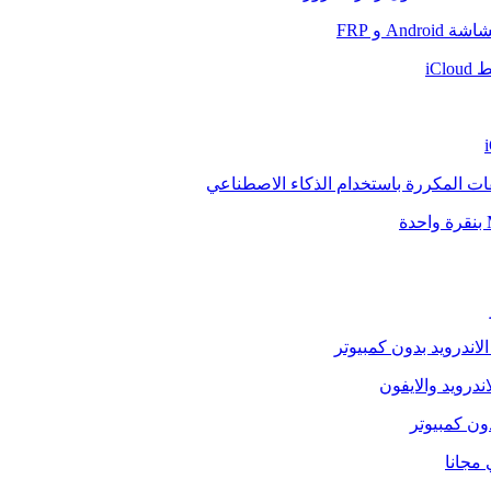
And و FRP
iCl
فات المكررة باستخدام الذكاء الاصطناعي
الاندرويد بدون كمبيوتر
ندرويد والايفون
دون كمبيوتر
 مجانا