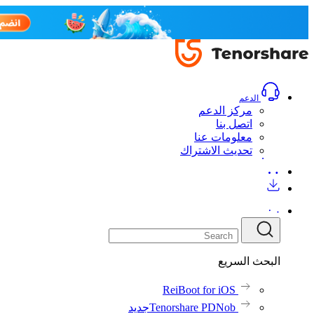
الدعم
مركز الدعم
اتصل بنا
معلومات عنا
تحديث الاشتراك
البحث السريع
ReiBoot for iOS
Tenorshare PDNob
جديد