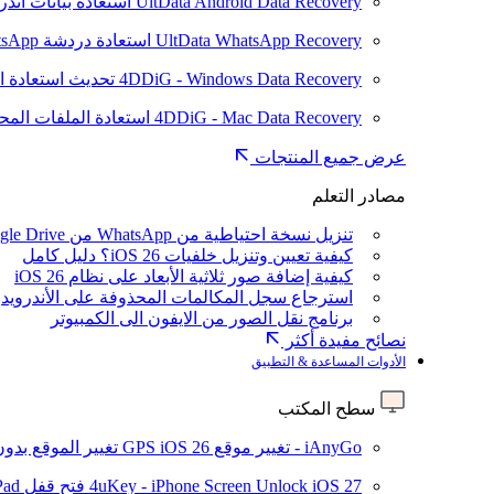
UltData Android Data Recovery
استعادة بيانات أند
UltData WhatsApp Recovery
استعادة دردشة WhatsApp على Android/iPhone
4DDiG - Windows Data Recovery
تحديث
استعادة ا
4DDiG - Mac Data Recovery
استعادة الملفات الم
عرض جميع المنتجات
مصادر التعلم
تنزيل نسخة احتياطية من WhatsApp من Google Drive
كيفية تعيين وتنزيل خلفيات iOS 26؟ دليل كامل
كيفية إضافة صور ثلاثية الأبعاد على نظام iOS 26
استرجاع سجل المكالمات المحذوفة على الأندرويد
برنامج نقل الصور من الايفون الى الكمبيوتر
نصائح مفيدة أكثر
الأدوات المساعدة & التطبيق
سطح المكتب
iAnyGo - تغيير موقع GPS
iOS 26
تغيير الموقع بدو
iOS 27
4uKey - iPhone Screen Unlock
فتح قفل iPhone/iPad بدون رمز المرور