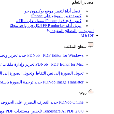
مصادر التعلم
أفضل أداة لتغيير موقع بوكيمون جو
كيفية تغيير الموقع على iPhone
كيفية فتح قفل iPhone مقفل على مالكه
تنزيل أداة FRP unlocker الكل في واحد مجانًا
المزيد من النصائح المفيدة
AI & PDF
سطح المكتب
PDNob - PDF Editor for Windows
جديد
تحرير وتحسين ملفات PDF باستخد
PDNob - PDF Editor for Mac
تحرير وإدارة ملفات PDF باستخدام الذكاء الاصطناعي على نظام macOS
تحويل الصورة إلى نص
التقاط وتحويل الصورة إلى ا
PDNob Image Translator
جديد
ترجمة الصورة باستخدام
Web
PDNob Online
جديد
التعرف البصري على الحروف وتحويل PDF مجانًا ع
2.0.0
Tenorshare AI PDF
تلخيص مستندات PDF مع AI