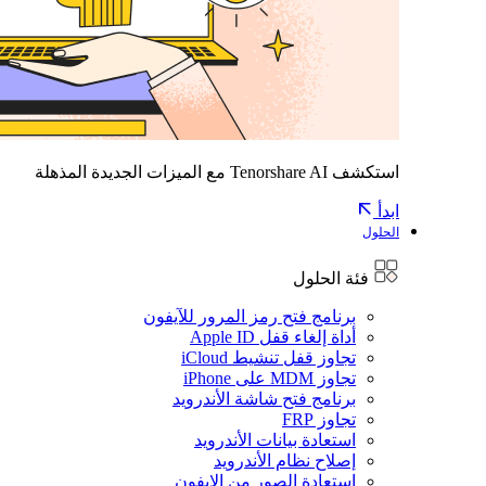
استكشف Tenorshare AI مع الميزات الجديدة المذهلة
ابدأ
الحلول
فئة الحلول
برنامج فتح رمز المرور للآيفون
أداة إلغاء قفل Apple ID
تجاوز قفل تنشيط iCloud
تجاوز MDM على iPhone
برنامج فتح شاشة الأندرويد
تجاوز FRP
استعادة بيانات الأندرويد
إصلاح نظام الأندرويد
استعادة الصور من الايفون