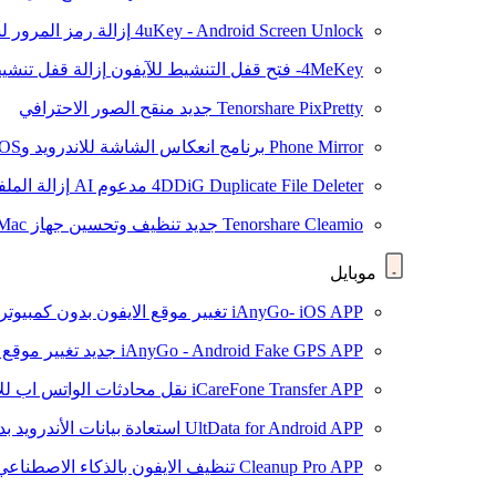
4uKey - Android Screen Unlock
إزالة رمز المرور لشاشة roid
4MeKey- فتح قفل التنشيط للآيفون
إزالة قفل تنشيط oud
Tenorshare PixPretty
جديد
منقح الصور الاحترافي
Phone Mirror
برنامج انعكاس الشاشة للاندرويد وiOS
4DDiG Duplicate File Deleter
مدعوم AI
إزالة المل
Tenorshare Cleamio
جديد
تنظيف وتحسين جهاز Mac بنقرة واحدة
موبايل
iAnyGo- iOS APP
تغيير موقع الايفون بدون كمبيوتر
iAnyGo - Android Fake GPS APP
جديد
تغيير موقع 
iCareFone Transfer APP
نقل محادثات الواتس اب للا
UltData for Android APP
استعادة بيانات الأندرويد ب
Cleanup Pro APP
تنظيف الايفون بالذكاء الاصطناعي