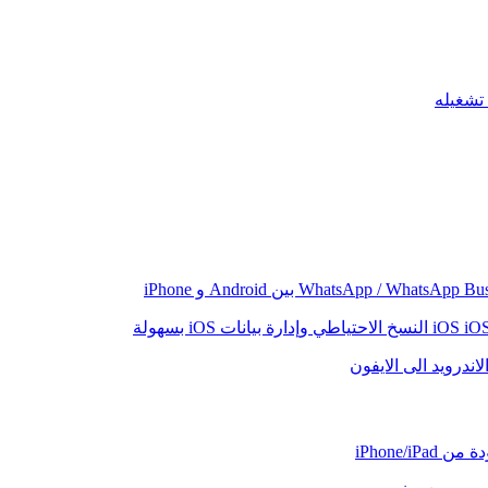
iO
النسخ الاحتياطي وإدارة بيانات iOS بسهولة
اندرويد الى الايفون
iPhone/iP