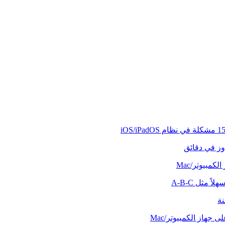
وز في دقائق
كمبيوتر/Mac
ً مثل A-B-C
نة
 جهاز الكمبيوتر/Mac