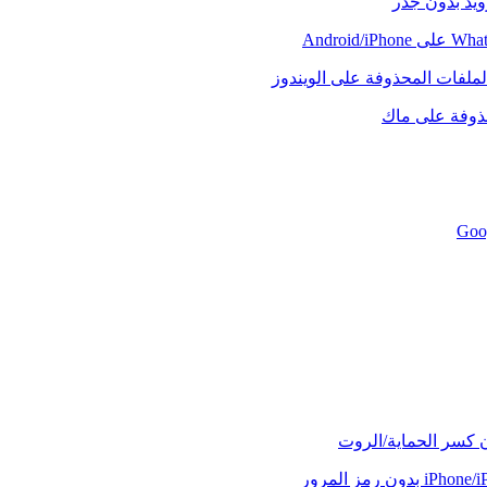
رويد بدون جذر
لملفات المحذوفة على الويندوز
حذوفة على ماك
ن كسر الحماية/الروت