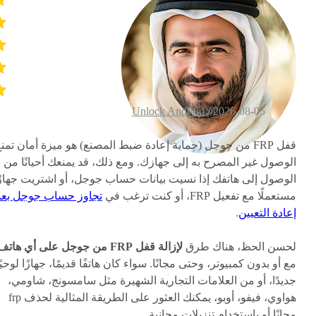
Unlock Android
2026-08-05 /
قفل FRP من جوجل (حماية إعادة ضبط المصنع) هو ميزة أمان تمن
الوصول غير المصرح به إلى جهازك. ومع ذلك، قد يمنعك أحيانًا من
الوصول إلى هاتفك إذا نسيت بيانات حساب جوجل، أو اشتريت جهازً
مستعملًا مع تفعيل FRP، أو كنت ترغب في
تجاوز حساب جوجل بعد
إعادة التعيين
.
لحسن الحظ، هناك طرق
لإزالة قفل FRP من جوجل على أي هاتف
مع أو بدون كمبيوتر، وحتى مجانًا. سواء كان هاتفًا قديمًا، جهازًا لوحيًا
جديدًا، أو من العلامات التجارية الشهيرة مثل سامسونج، شاومي،
هواوي، فيفو، أوبو، يمكنك العثور على الطريقة المثالية لحذف frp
مجانًا أو باستخدام تنزيلات مجانية.