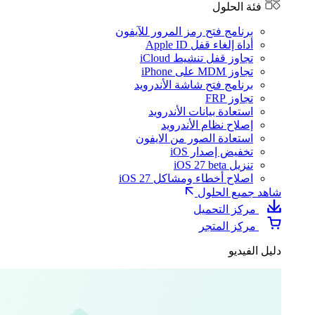
فئة الحلول
برنامج فتح رمز المرور للآيفون
أداة إلغاء قفل Apple ID
تجاوز قفل تنشيط iCloud
تجاوز MDM على iPhone
برنامج فتح شاشة الأندرويد
تجاوز FRP
استعادة بيانات الأندرويد
إصلاح نظام الأندرويد
استعادة الصور من الايفون
تخفيض إصدار iOS
تنزيل iOS 27 beta
اصلاح أخطاء ومشاكل iOS 27
شاهد جميع الحلول
مركز التحميل
مركز المتجر
دليل الفيديو