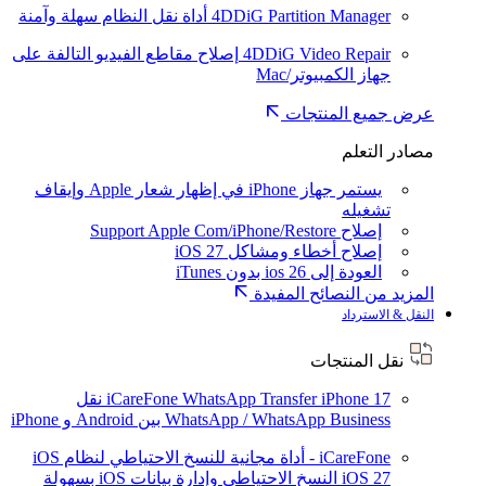
4DDiG Partition Manager
أداة نقل النظام سهلة وآمنة
4DDiG Video Repair
إصلاح مقاطع الفيديو التالفة على
جهاز الكمبيوتر/Mac
عرض جميع المنتجات
مصادر التعلم
يستمر جهاز iPhone في إظهار شعار Apple وإيقاف
تشغيله
إصلاح Support Apple Com/iPhone/Restore
إصلاح أخطاء ومشاكل iOS 27
العودة إلى ios 26 بدون iTunes
المزيد من النصائح المفيدة
النقل & الاسترداد
نقل المنتجات
iPhone 17
iCareFone WhatsApp Transfer
نقل
WhatsApp / WhatsApp Business بين Android و iPhone
iCareFone - أداة مجانية للنسخ الاحتياطي لنظام iOS
iOS 27
النسخ الاحتياطي وإدارة بيانات iOS بسهولة