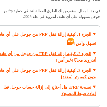
في هذا المقال، سنعرض لك الطرق الفعالة لتخطي حماية frp من
جوجل بسهولة على أي هاتف أندرويد في عام 2026.
الجزء 1. كيفية إزالة قفل FRP من جوجل على أي
[سهل وآمن]
الجزء 2. كيفية إزالة قفل FRP من جوجل من أي ه
أندرويد مجانًا [غير آمن]
الجزء 3. كيفية إزالة قفل FRP من جوجل على أي
بدون كمبيوتر [معقد]
نصيحة FRP: هل أحتاج إلى إزالة حساب جوجل قبل
إعادة ضبط المصنع؟