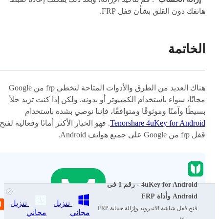
هاتفك دون القلق بشأن قفل FRP.
الخاتمة
هناك العديد من الطرق والأدوات المتاحة لتخطي frp من Google
مجانًا، سواء باستخدام الكمبيوتر أو بدونه. ولكن إذا كنت تريد حلاً
بسيطًا وآمنًا وموثوقًا ومتوافقًا، فإننا نوصي بشدة باستخدام
Tenorshare 4uKey for Android
. فهو الخيار الأكثر أمانًا وفعالية لفتح
قفل frp من Google على جميع هواتف Android.
4uKey for Android - رقم 1 في
Android وأداة FRP
تنزيل
تنزيل
4uKey for Android - رقم 1 لأداة
فتح قفل شاشة الاندرويد وإزالة حماية FRP
مجاني
مجاني