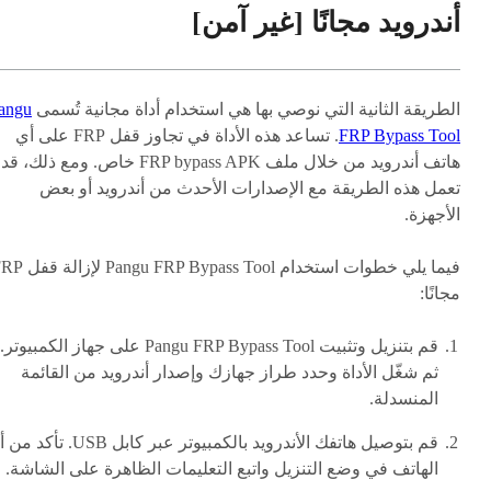
أندرويد مجانًا [غير آمن]
الطريقة الثانية التي نوصي بها هي استخدام أداة مجانية تُسمى
angu
FRP Bypass Tool
. تساعد هذه الأداة في تجاوز قفل FRP على أي
هاتف أندرويد من خلال ملف FRP bypass APK خاص. ومع ذلك، 
تعمل هذه الطريقة مع الإصدارات الأحدث من أندرويد أو بعض
الأجهزة.
فيما يلي خطوات استخدام angu FRP Bypass Tool
مجانًا:
قم بتنزيل وتثبيت Pangu FRP Bypass Tool على جهاز الكمبيوتر.
ثم شغّل الأداة وحدد طراز جهازك وإصدار أندرويد من القائمة
المنسدلة.
قم بتوصيل هاتفك الأندرويد بالكمبيوتر عبر كابل USB. ت
الهاتف في وضع التنزيل واتبع التعليمات الظاهرة على الشاشة.