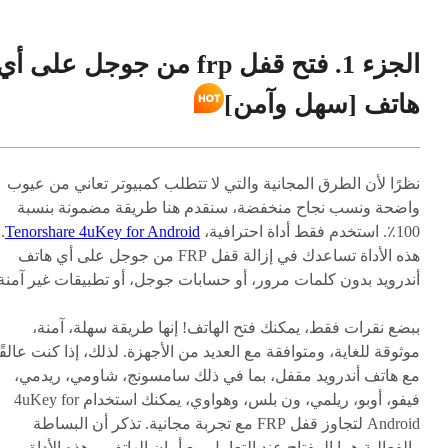
الجزء 1. فتح قفل frp من جوجل على أي
هاتف [سهل وآمن]
نظرًا لأن الطرق المجانية والتي لا تتطلب كمبيوتر تعاني من عيوب
واضحة ونسب نجاح منخفضة، سنقدم هنا طريقة مضمونة بنسبة
100٪. استخدم فقط أداة احترافية،
Tenorshare 4uKey for Android
.
هذه الأداة تساعدك في إزالة قفل FRP من جوجل على أي هاتف
أندرويد بدون كلمات مرور، أو حسابات جوجل، أو تطبيقات غير آمنة
ببضع نقرات فقط، يمكنك فتح الهاتف! إنها طريقة سهلة، آمنة،
موثوقة للغاية، ومتوافقة مع العديد من الأجهزة. لذلك، إذا كنت عالقًا
مع هاتف أندرويد مقفل، بما في ذلك سامسونج، شاومي، ريدمي،
فيفو، أوبو، ريلمي، ون بلس، وهواوي، يمكنك استخدام 4uKey for
Android لتجاوز قفل FRP مع تجربة مجانية. تذكر أن البساطة
والفعالية هما المفتاح عند التعامل مع أمان الهاتف، وهذه الأداة