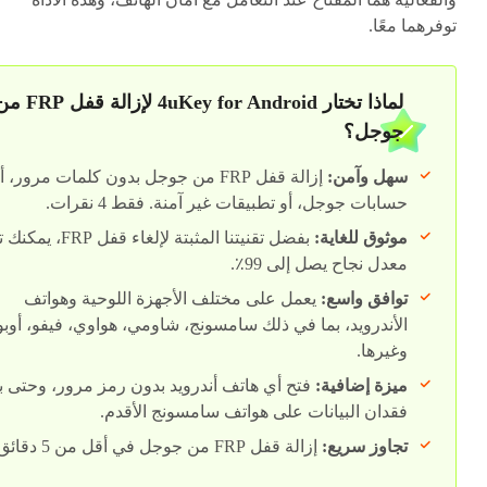
توفرهما معًا.
لماذا تختار 4uKey for Android لإزالة قف
جوجل؟
سهل وآمن:
إزالة قفل FRP من جوجل بدون كلمات مرور، أ
حسابات جوجل، أو تطبيقات غير آمنة. فقط 4 نقرات.
موثوق للغاية:
بفضل تقنيتنا المثبتة لإلغاء قفل P
معدل نجاح يصل إلى 99٪.
توافق واسع:
يعمل على مختلف الأجهزة اللوحية وهواتف
الأندرويد، بما في ذلك سامسونج، شاومي، هواوي، فيفو، أوبو
وغيرها.
ميزة إضافية:
فتح أي هاتف أندرويد بدون رمز مرور، وحتى 
فقدان البيانات على هواتف سامسونج الأقدم.
تجاوز سريع:
إزالة قفل FRP من جوجل في أقل من 5 دقائق.