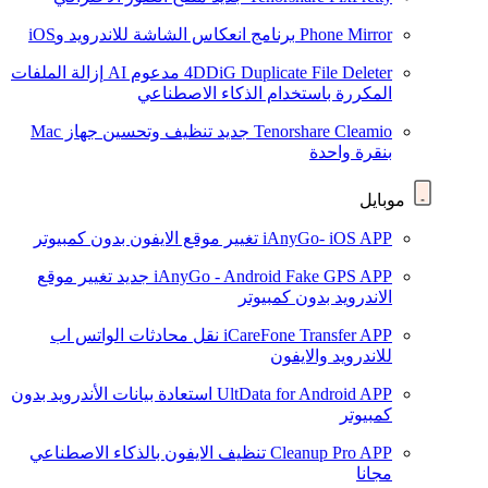
Phone Mirror
برنامج انعكاس الشاشة للاندرويد وiOS
4DDiG Duplicate File Deleter
مدعوم AI
إزالة الملفات
المكررة باستخدام الذكاء الاصطناعي
Tenorshare Cleamio
جديد
تنظيف وتحسين جهاز Mac
بنقرة واحدة
موبايل
iAnyGo- iOS APP
تغيير موقع الايفون بدون كمبيوتر
iAnyGo - Android Fake GPS APP
جديد
تغيير موقع
الاندرويد بدون كمبيوتر
iCareFone Transfer APP
نقل محادثات الواتس اب
للاندرويد والايفون
UltData for Android APP
استعادة بيانات الأندرويد بدون
كمبيوتر
Cleanup Pro APP
تنظيف الايفون بالذكاء الاصطناعي
مجانا