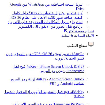
تنزيل نسخة احتياطية من WhatsApp من Google
Drive
كيفية تعيين وتنزيل خلفيات iOS 26؟ دليل كامل
كيفية إضافة صور ثلاثية الأبعاد على نظام iOS 26
استرجاع سجل المكالمات المحذوفة على الأندرويد
برنامج نقل الصور من الايفون الى الكمبيوتر
نصائح مفيدة أكثر
الأدوات المساعدة & التطبيق
سطح المكتب
iAnyGo - تغيير موقع GPS
iOS 26
تغيير الموقع بدون
كسر الحماية/الروت
iOS 27
4uKey - iPhone Screen Unlock
فتح قفل
iPhone/iPad بدون رمز المرور
4uKey - Android Screen Unlock
إزالة رمز المرور
لشاشة Android و FRP
4MeKey- فتح قفل التنشيط للآيفون
إزالة قفل تنشيط
iCloud
Tenorshare PixPretty
جديد
منقح الصور الاحترافي