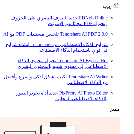
Web
PDNob Online
جديد
التعرف البصري على الحروف
وتحويل PDF مجانًا عبر الإنترنت
2.0.0
Tenorshare AI PDF
تلخيص مستندات PDF مع AI
شرائح الذكاء الاصطناعي من Tenorshare
إنشاء شرائح
في ثوانٍ باستخدام الذكاء الاصطناعي
Hot
Tenorshare AI Bypass
تحويل محتوى الذكاء
الاصطناعي إلى محتوى شبيه بالمحتوى البشري
Tenorshare AI Writer
اكتب بشكل أذكى وأسرع وأفضل
مع الذكاء الاصطناعي
PixPretty AI Photo Editor
جديد
أداة تحرير الصور
بالذكاء الاصطناعي المجانية
مميز