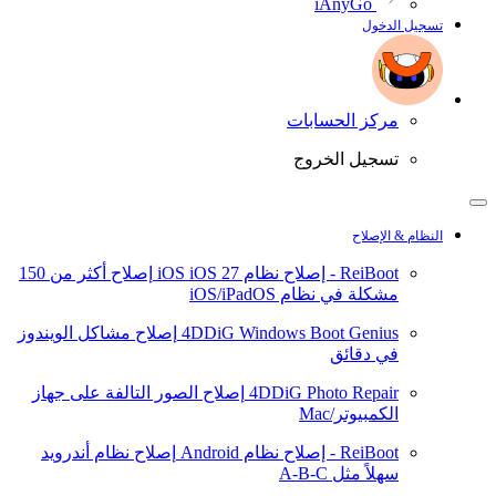
iAnyGo
تسجيل الدخول
مركز الحسابات
تسجيل الخروج
النظام & الإصلاح
ReiBoot - إصلاح نظام iOS
iOS 27
إصلاح أكثر من 150
مشكلة في نظام iOS/iPadOS
4DDiG Windows Boot Genius
إصلاح مشاكل الويندوز
في دقائق
4DDiG Photo Repair
إصلاح الصور التالفة على جهاز
الكمبيوتر/Mac
ReiBoot - إصلاح نظام Android
إصلاح نظام أندرويد
سهلاً مثل A-B-C