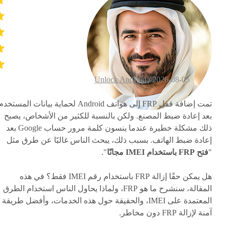
Unlock Android
2026-08-05 /
تمت إضافة قفل FRP إلى هواتف Android لحماية بيانات المستخد
بعد إعادة ضبط المصنع. ولكن بالنسبة للكثير من الأشخاص، يصبح
ذلك مشكلة خطيرة عندما ينسون كلمة مرور حساب Google بعد
إعادة ضبط الهاتف. بسبب ذلك، يبحث الناس غالبًا عن طرق مثل
"
فتح FRP باستخدام IMEI مجانًا
".
هل يمكن حقًا إزالة FRP باستخدام رقم IMEI فقط؟ في هذه
المقالة، سنشرح ما هو FRP، ولماذا يحاول الناس استخدام الطرق
المعتمدة على IMEI، والحقيقة حول هذه الخدمات، وأفضل طريقة
آمنة لإزالة FRP دون مخاطر.