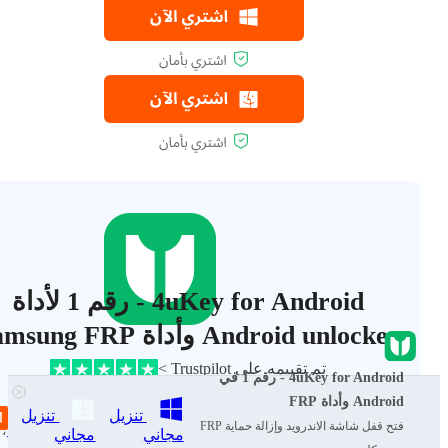
4uKey for Android - رقم 1 لأداة
Android unlocker وأداة Samsung FRP
تم تقييمه على Trustpilot >
4uKey for Android - رقم 1 في
Android وأداة FRP
إزالة كلمة مرور Android، نمط، PIN
وقفل بصمة الإصبع بنقرة واحد
تنزيل
تنزيل
فتح قفل شاشة الاندرويد وإزالة حماية FRP
تجاوز FRP لجهاز Samsung
، ، Huawei
مجاني
مجاني