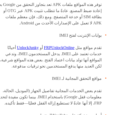
توفر هذه المواقع ملفات APK تع
إعادة ضبط المصنع. عادةً ما تتطلب تثبيت APK عبر OTG أو
بطاقة SIM أو خدعة المتصفح. ومع ذلك، فإن معظم ملفات
APK لا تعمل على الإصدارات الأحدث من Android.
بوابات الإنترنت لفتح IMEI
تقدم مواقع مثل
FRPUnlockOnline
أو
UnlockJunky
أحيانًا
خدمات تعتمد على IMEI. يدخل المستخدمون IMEI، وتدعي
المواقع أنها تولد بيانات اعتماد الفتح. بعض هذه المواقع شرعية،
لكن العديد منها يدفع المستخدمين نحو ترقيات مدفوعة.
مواقع التحقق المجانية لـ IMEI
تقدم بعض الخدمات المجانية تفاصيل الجهاز (الموديل، الحالة،
معلومات قفل Google) باستخدام IMEI. بينما تكون مفيدة لت
FRP، إلا أنها عادةً لا تستطيع إزالة القفل فعليًا—فقط تأكيده.