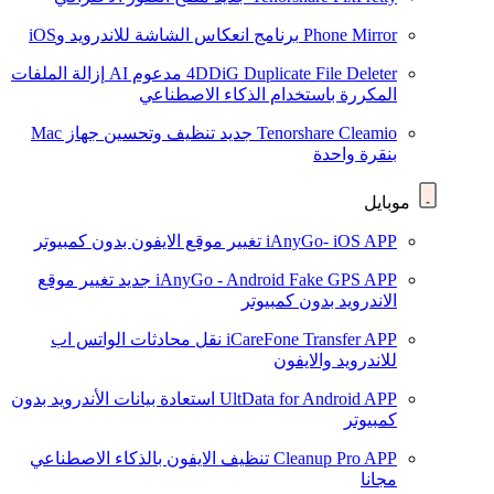
Phone Mirror
برنامج انعكاس الشاشة للاندرويد وiOS
4DDiG Duplicate File Deleter
مدعوم AI
إزالة الملفات
المكررة باستخدام الذكاء الاصطناعي
Tenorshare Cleamio
جديد
تنظيف وتحسين جهاز Mac
بنقرة واحدة
موبايل
iAnyGo- iOS APP
تغيير موقع الايفون بدون كمبيوتر
iAnyGo - Android Fake GPS APP
جديد
تغيير موقع
الاندرويد بدون كمبيوتر
iCareFone Transfer APP
نقل محادثات الواتس اب
للاندرويد والايفون
UltData for Android APP
استعادة بيانات الأندرويد بدون
كمبيوتر
Cleanup Pro APP
تنظيف الايفون بالذكاء الاصطناعي
مجانا