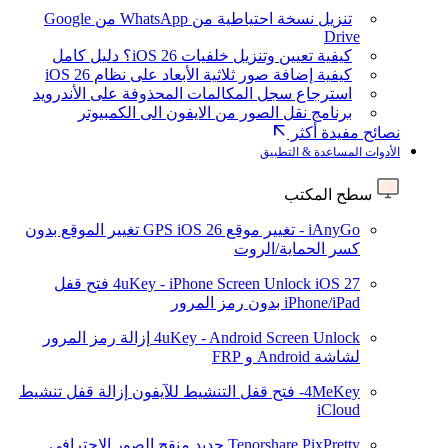
تنزيل نسخة احتياطية من WhatsApp من Google
Drive
كيفية تعيين وتنزيل خلفيات iOS 26؟ دليل كامل
كيفية إضافة صور ثلاثية الأبعاد على نظام iOS 26
استرجاع سجل المكالمات المحذوفة على الأندرويد
برنامج نقل الصور من الايفون الى الكمبيوتر
نصائح مفيدة أكثر
الأدوات المساعدة & التطبيق
سطح المكتب
iAnyGo - تغيير موقع GPS
iOS 26
تغيير الموقع بدون
كسر الحماية/الروت
iOS 27
4uKey - iPhone Screen Unlock
فتح قفل
iPhone/iPad بدون رمز المرور
4uKey - Android Screen Unlock
إزالة رمز المرور
لشاشة Android و FRP
4MeKey- فتح قفل التنشيط للآيفون
إزالة قفل تنشيط
iCloud
Tenorshare PixPretty
جديد
منقح الصور الاحترافي