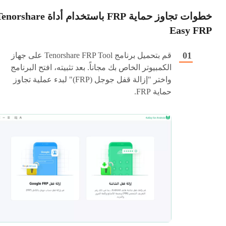
خطوات تجاوز حماية FRP باستخدام أداة orshare
Easy FRP
قم بتحميل برنامج Tenorshare FRP Tool على جهاز
الكمبيوتر الخاص بك مجاناً. بعد تثبيته، افتح البرنامج
واختر "إزالة قفل جوجل (FRP)" لبدء عملية تجاوز
حماية FRP.