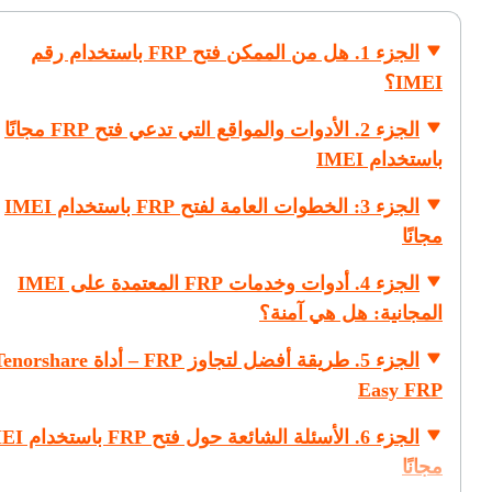
الجزء 1. هل من الممكن فتح FRP باستخدام رقم
IMEI؟
الجزء 2. الأدوات والمواقع التي تدعي فتح FRP مجانًا
باستخدام IMEI
الجزء 3: الخطوات العامة لفتح FRP باستخدام IMEI
مجانًا
الجزء 4. أدوات وخدمات FRP المعتمدة على IMEI
المجانية: هل هي آمنة؟
الجزء 5. طريقة أفضل لتجاوز FRP – أداة orshare
Easy FRP
الجزء 6. الأسئلة الشائعة 
مجانًا