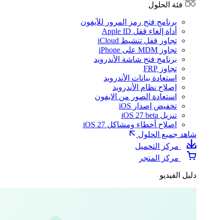
فئة الحلول
برنامج فتح رمز المرور للآيفون
أداة إلغاء قفل Apple ID
تجاوز قفل تنشيط iCloud
تجاوز MDM على iPhone
برنامج فتح شاشة الأندرويد
تجاوز FRP
استعادة بيانات الأندرويد
إصلاح نظام الأندرويد
استعادة الصور من الايفون
تخفيض إصدار iOS
تنزيل iOS 27 beta
اصلاح أخطاء ومشاكل iOS 27
شاهد جميع الحلول
مركز التحميل
مركز المتجر
دليل الفيديو