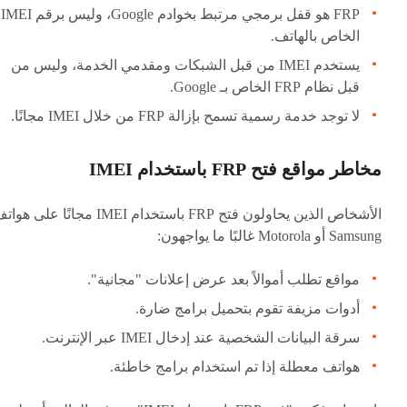
FRP هو قفل برمجي مرتبط بخوادم Google، وليس برقم IMEI
الخاص بالهاتف.
يستخدم IMEI من قبل الشبكات ومقدمي الخدمة، وليس من
قبل نظام FRP الخاص بـ Google.
لا توجد خدمة رسمية تسمح بإزالة FRP من خلال IMEI مجانًا.
مخاطر مواقع فتح FRP باستخدام IMEI
الأشخاص الذين يحاولون فتح FRP باستخدام IMEI مجانًا على ه
Samsung أو Motorola غالبًا ما يواجهون:
مواقع تطلب أموالاً بعد عرض إعلانات "مجانية".
أدوات مزيفة تقوم بتحميل برامج ضارة.
سرقة البيانات الشخصية عند إدخال IMEI عبر الإنترنت.
هواتف معطلة إذا تم استخدام برامج خاطئة.