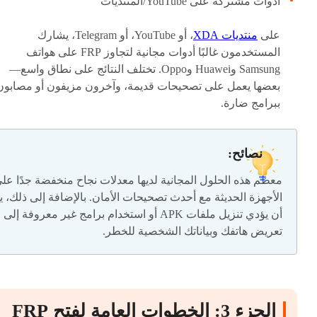
أدوات مشتركة على YouTube/المنتديات
على
منتديات XDA
، أو YouTube، أو Telegram، يشارك
المستخدمون غالبًا أدوات مجانية لتجاوز FRP على هواتف
Samsung وHuawei وOppo. تختلف النتائج على نطاق واسع—
بعضها يعمل على تصحيحات قديمة، وآخرون مزيفون أو مصابون
ببرامج ضارة.
نصائح:
معظم هذه الحلول المجانية لديها معدلات نجاح منخفضة جدًا عل
الأجهزة الحديثة مع أحدث تصحيحات الأمان. بالإضافة إلى ذلك، 
أن يؤدي تنزيل ملفات APK أو استخدام برامج غير معروفة إلى
تعريض هاتفك وبياناتك الشخصية للخطر.
الجزء 3: الخطوات العامة لفتح FRP