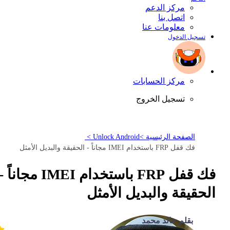
مركز الدعم
اتصل بنا
معلومات عنا
تسجيل الدخول
مركز الحسابات
تسجيل الخروج
الصفحة الرئيسية >
Unlock Android >
فك قفل FRP باستخدام IMEI مجاناً - الحقيقة والبديل الأمثل
فك قفل FRP باستخدام IMEI مجاناً -
الحقيقة والبديل الأمثل
بقلم خالد محمد