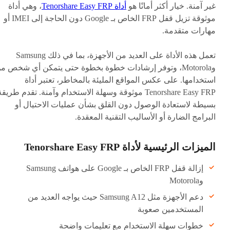
غير آمنة. خيار أكثر أمانًا هو
أداة Tenorshare Easy FRP
، وهي أداة
موثوقة تزيل قفل FRP الخاص بـ Google دون الحاجة إلى IMEI أو
مهارات متقدمة.
تعمل هذه الأداة على العديد من الأجهزة، بما في ذلك Samsung
وMotorola، وتوفر إرشادات خطوة بخطوة حتى يتمكن أي شخص م
استخدامها. على عكس المواقع المليئة بالمخاطر، تعتبر أداة
Tenorshare Easy FRP موثوقة وسهلة الاستخدام وآمنة. تقدم طريق
بسيطة لاستعادة الوصول دون القلق بشأن عمليات الاحتيال أو
البرامج الضارة أو الأساليب التقنية المعقدة.
الميزات الرئيسية لأداة Tenorshare Easy FRP
إزالة قفل FRP الخاص بـ Google على هواتف Samsung
وMotorola
دعم الأجهزة مثل Samsung A12 حيث يواجه العديد من
المستخدمين صعوبة
خطوات سهلة الاستخدام مع تعليمات واضحة