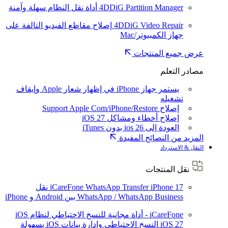
4DDiG Partition Manager
أداة نقل النظام سهلة وآمنة
4DDiG Video Repair
إصلاح مقاطع الفيديو التالفة على
جهاز الكمبيوتر/Mac
عرض جميع المنتجات
مصادر التعلم
يستمر جهاز iPhone في إظهار شعار Apple وإيقاف
تشغيله
إصلاح Support Apple Com/iPhone/Restore
إصلاح أخطاء ومشاكل iOS 27
العودة إلى ios 26 بدون iTunes
المزيد من النصائح المفيدة
النقل & الاسترداد
نقل المنتجات
iPhone 17
iCareFone WhatsApp Transfer
نقل
WhatsApp / WhatsApp Business بين Android و iPhone
iCareFone - أداة مجانية للنسخ الاحتياطي لنظام iOS
iOS 27
النسخ الاحتياطي وإدارة بيانات iOS بسهولة