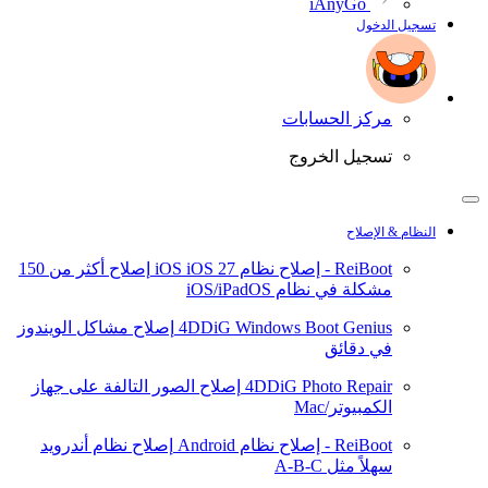
iAnyGo
تسجيل الدخول
مركز الحسابات
تسجيل الخروج
النظام & الإصلاح
ReiBoot - إصلاح نظام iOS
iOS 27
إصلاح أكثر من 150
مشكلة في نظام iOS/iPadOS
4DDiG Windows Boot Genius
إصلاح مشاكل الويندوز
في دقائق
4DDiG Photo Repair
إصلاح الصور التالفة على جهاز
الكمبيوتر/Mac
ReiBoot - إصلاح نظام Android
إصلاح نظام أندرويد
سهلاً مثل A-B-C