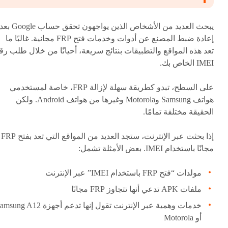
يبحث العديد من الأشخاص الذين يواجهون تحقق حساب Google ب
إعادة ضبط المصنع عن أدوات وخدمات فتح FRP مجانية. غالبًا ما
تعد هذه المواقع والتطبيقات بنتائج سريعة، أحيانًا من خلال طلب رق
IMEI الخاص بك.
على السطح، تبدو كطريقة سهلة لإزالة FRP، خاصة لمستخدمي
هواتف Samsung وMotorola وغيرها من هواتف Android. ولكن
الحقيقة مختلفة تمامًا.
إذا بحثت عبر الإنترنت، ستجد العديد من المواقع التي تعد بفتح FRP
مجانًا باستخدام IMEI. بعض الأمثلة تشمل:
مولدات “فتح FRP باستخدام IMEI” عبر الإنترنت
ملفات APK تدعي أنها تتجاوز FRP مجانًا
خدمات وهمية عبر الإنترنت تقول إنها تدعم أجهزة ng A12
أو Motorola