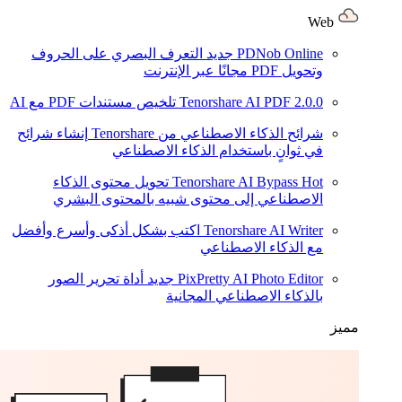
Web
PDNob Online
جديد
التعرف البصري على الحروف
وتحويل PDF مجانًا عبر الإنترنت
2.0.0
Tenorshare AI PDF
تلخيص مستندات PDF مع AI
شرائح الذكاء الاصطناعي من Tenorshare
إنشاء شرائح
في ثوانٍ باستخدام الذكاء الاصطناعي
Hot
Tenorshare AI Bypass
تحويل محتوى الذكاء
الاصطناعي إلى محتوى شبيه بالمحتوى البشري
Tenorshare AI Writer
اكتب بشكل أذكى وأسرع وأفضل
مع الذكاء الاصطناعي
PixPretty AI Photo Editor
جديد
أداة تحرير الصور
بالذكاء الاصطناعي المجانية
مميز