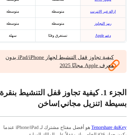
إزالة عبر الإنترنت
متوسطة
متوسطة
رمز التجاوز
متوسطة
متوسطة
دعم Apple
تستغرق وقتًا
سهلة
كيفية تجاوز قفل التنشيط لجهاز iPad/iPhone بدون
معرف Apple مجانًا 2025
الجزء 1. كيفية تجاوز قفل التنشيط بنقرة
بسيطة [تنزيل مجاني]
ساخن
Tenorshare 4uKey
هو أفضل مفتاح مشترك لـ iPhone/iPad عندما
يكون جهاز iOS الخاص بك مقفلاً على المالك السابق.