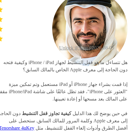
Unlock iPhone
2026-08-05 /
هل تتساءل ما هو قفل التنشيط لجهاز iPhone / iPad وكيفية فتحه
دون الحاجة إلى معرف Apple الخاص بالمالك السابق؟
إذا قمت بشراء جهاز iPhone أو iPad مستعمل وتم تمكين ميزة
"العثور على iPhone"، فقد تظل عالقًا على شاشة
على المالك بعد مسحها أو إعادة تعيينها.
في حين يوضح لك هذا الدليل
كيفية تجاوز قفل التنشيط
دون الحاجة
إلى معرف Apple وكلمة المرور للمالك السابق. ستحصل على
أفضل الطرق وأدوات إلغاء القفل للتنشيط، مثل
Tenorshare 4uKey