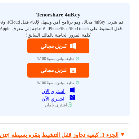
Tenorshare 4uKey
قم بتنزيل 4uKey مجانًا، وهو برنامج آمن
كلمة المرور الخاصة بالمالك السابق!
اشتري الآن
اشتري الآن
اشتري بأمان
الجزء 1. كيفية تجاوز قفل التنشيط بنقرة بسيطة [تنز