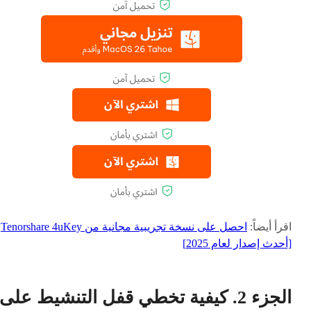
اقرأ أيضاً:
احصل على نسخة تجريبية مجانية من Tenorshare 4uKey
[أحدث إصدار لعام 2025]
الجزء 2. كيفية تخطي قفل التنشيط على