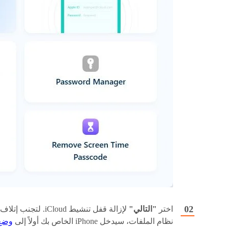
اختر
"التالي"
لإزالة قفل تنشيط iCloud. لتجنب إتلاف
نظام الملفات، سيدخل iPhone الخاص بك أولاً إلى
وضع