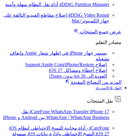
4DDiG Partition Manager
أداة نقل النظام سهلة وآمنة
4DDiG Video Repair
إصلاح مقاطع الفيديو التالفة على
جهاز الكمبيوتر/Mac
عرض جميع المنتجات
مصادر التعلم
يستمر جهاز iPhone في إظهار شعار Apple وإيقاف
تشغيله
إصلاح Support Apple Com/iPhone/Restore
إصلاح أخطاء ومشاكل iOS 27
العودة إلى ios 26 بدون iTunes
المزيد من النصائح المفيدة
النقل & الاسترداد
نقل المنتجات
iPhone 17
iCareFone WhatsApp Transfer
نقل
WhatsApp / WhatsApp Business بين Android و iPhone
iCareFone - أداة مجانية للنسخ الاحتياطي لنظام iOS
iOS 27
النسخ الاحتياطي وإدارة بيانات iOS بسهولة