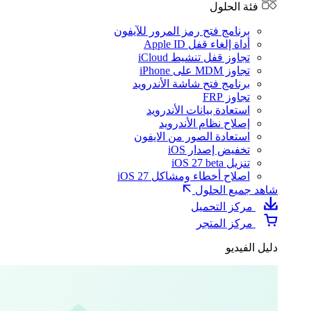
فئة الحلول
برنامج فتح رمز المرور للآيفون
أداة إلغاء قفل Apple ID
تجاوز قفل تنشيط iCloud
تجاوز MDM على iPhone
برنامج فتح شاشة الأندرويد
تجاوز FRP
استعادة بيانات الأندرويد
إصلاح نظام الأندرويد
استعادة الصور من الايفون
تخفيض إصدار iOS
تنزيل iOS 27 beta
اصلاح أخطاء ومشاكل iOS 27
شاهد جميع الحلول
مركز التحميل
مركز المتجر
دليل الفيديو