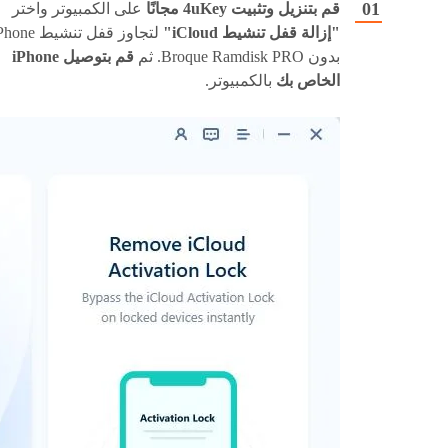
قم بتنزيل وتثبيت 4uKey مجانًا
على الكمبيوتر واختر
"إزالة قفل تنشيط iCloud"
لتجاوز قفل تنشيط ne
بدون Broque Ramdisk PRO. ثم
قم بتوصيل iPhone
الخاص بك
بالكمبيوتر.