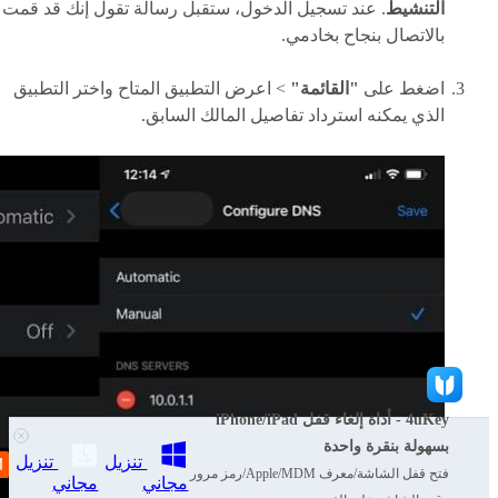
التنشيط
. عند تسجيل الدخول، ستقبل رسالة تقول إنك قد قمت
بالاتصال بنجاح بخادمي.
اضغط على
"القائمة"
> اعرض التطبيق المتاح واختر التطبيق
الذي يمكنه استرداد تفاصيل المالك السابق.
4uKey - أداة إلغاء قفل iPhone/iPad
بسهولة بنقرة واحدة
تنزيل
تنزيل
فتح قفل الشاشة/معرف Apple/MDM/رمز مرور
مجاني
مجاني