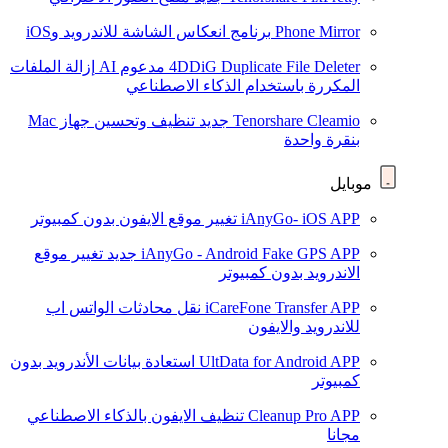
Phone Mirror
برنامج انعكاس الشاشة للاندرويد وiOS
4DDiG Duplicate File Deleter
مدعوم AI
إزالة الملفات
المكررة باستخدام الذكاء الاصطناعي
Tenorshare Cleamio
جديد
تنظيف وتحسين جهاز Mac
بنقرة واحدة
موبايل
iAnyGo- iOS APP
تغيير موقع الايفون بدون كمبيوتر
iAnyGo - Android Fake GPS APP
جديد
تغيير موقع
الاندرويد بدون كمبيوتر
iCareFone Transfer APP
نقل محادثات الواتس اب
للاندرويد والايفون
UltData for Android APP
استعادة بيانات الأندرويد بدون
كمبيوتر
Cleanup Pro APP
تنظيف الايفون بالذكاء الاصطناعي
مجانا