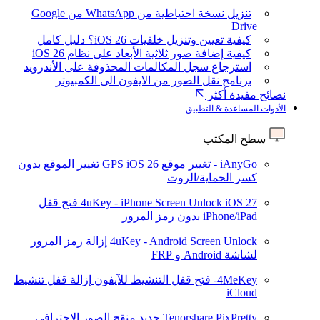
تنزيل نسخة احتياطية من WhatsApp من Google
Drive
كيفية تعيين وتنزيل خلفيات iOS 26؟ دليل كامل
كيفية إضافة صور ثلاثية الأبعاد على نظام iOS 26
استرجاع سجل المكالمات المحذوفة على الأندرويد
برنامج نقل الصور من الايفون الى الكمبيوتر
نصائح مفيدة أكثر
الأدوات المساعدة & التطبيق
سطح المكتب
iAnyGo - تغيير موقع GPS
iOS 26
تغيير الموقع بدون
كسر الحماية/الروت
iOS 27
4uKey - iPhone Screen Unlock
فتح قفل
iPhone/iPad بدون رمز المرور
4uKey - Android Screen Unlock
إزالة رمز المرور
لشاشة Android و FRP
4MeKey- فتح قفل التنشيط للآيفون
إزالة قفل تنشيط
iCloud
Tenorshare PixPretty
جديد
منقح الصور الاحترافي