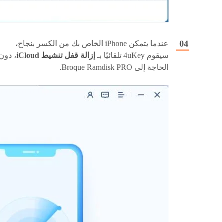
عندما يتمكن iPhone الخاص بك من الكسر بنجاح،
سيقوم 4uKey تلقائيًا بـ
إزالة قفل تنشيط iCloud
، دون
الحاجة إلى Broque Ramdisk PRO.