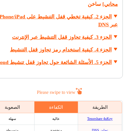
مجاني]
ساخن
الجزء 2. كيفية تخطي قفل التنشيط على one/iPad
عبر DNS
الجزء 3. كيفية تجاوز قفل التنشيط عبر الإنترنت
الجزء 4. كيفية استخدام رمز تجاوز قفل التنشيط
الجزء 5. الأسئلة الشائعة حول تجاوز قفل تنشيط iCloud
Please swipe to view
الطريقة
الكفاءة
الصعوبة
Tenorshare 4uKey
عالية
سهلة
تجاوز DNS
منخفضة
متوسطة