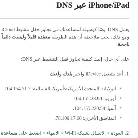
iPhone/iPad عبر DNS
يعمل DNS أيضًا كوسيلة لمساعدتك في تجاوز قفل تنشيط iCloud.
ومع ذلك، يجب ملاحظة أن هذه الطريقة
معقدة قليلاً وليست دائماً
ناجحة
.
على أي حال، إليك كيفية تجاوز قفل التنشيط عبر DNS:
أعد تشغيل iDevice واختر
بلدك ولغتك
:
الولايات المتحدة الأمريكية/أمريكا الشمالية: 104.154.51.7.
أوروبا: 104.155.28.90.
آسيا: 104.155.220.58.
المناطق الأخرى: 78.109.17.60.
العودة > الاتصال بشبكة Wi-Fi > الانتهاء > اضغط على
مساعدة