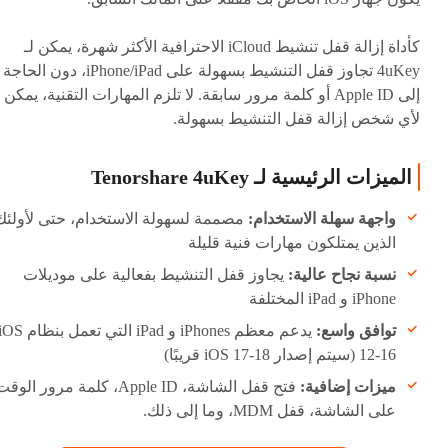
كأداة إزالة قفل تنشيط iCloud الاحترافية الأكثر شهرة، يمكن لـ
4uKey تجاوز قفل التنشيط بسهولة على iPhone/iPad، دون الحاجة
إلى Apple ID أو كلمة مرور سابقة. لا تلزم المهارات التقنية، يمكن
لأي شخص إزالة قفل التنشيط بسهولة.
الميزات الرئيسية لـ Tenorshare 4uKey
واجهة سهلة الاستخدام:
مصممة لسهولة الاستخدام، حتى لأولئك
الذين يمتلكون مهارات فنية قليلة
نسبة نجاح عالية:
يجاوز قفل التنشيط بفعالية على موديلات
iPhone و iPad المختلفة
توافق واسع:
يدعم معظم iPhones و iPad التي تعمل بنظام 
12-16 (سيتم إصدار iOS 17-18 قريبًا)
ميزات إضافية:
فتح قفل الشاشة، Apple ID، كلمة مرور الوق
على الشاشة، قفل MDM، وما إلى ذلك.