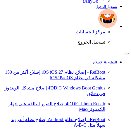
iAnyGo
تسجيل الدخول
مركز الحسابات
تسجيل الخروج
النظام & الإصلاح
ReiBoot - إصلاح نظام iOS
iOS 27
إصلاح أكثر من 150
مشكلة في نظام iOS/iPadOS
4DDiG Windows Boot Genius
إصلاح مشاكل الويندوز
في دقائق
4DDiG Photo Repair
إصلاح الصور التالفة على جهاز
الكمبيوتر/Mac
ReiBoot - إصلاح نظام Android
إصلاح نظام أندرويد
سهلاً مثل A-B-C