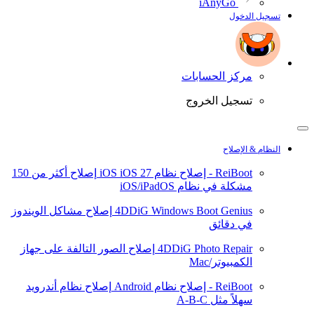
iAnyGo
تسجيل الدخول
مركز الحسابات
تسجيل الخروج
النظام & الإصلاح
ReiBoot - إصلاح نظام iOS
iOS 27
إصلاح أكثر من 150
مشكلة في نظام iOS/iPadOS
4DDiG Windows Boot Genius
إصلاح مشاكل الويندوز
في دقائق
4DDiG Photo Repair
إصلاح الصور التالفة على جهاز
الكمبيوتر/Mac
ReiBoot - إصلاح نظام Android
إصلاح نظام أندرويد
سهلاً مثل A-B-C