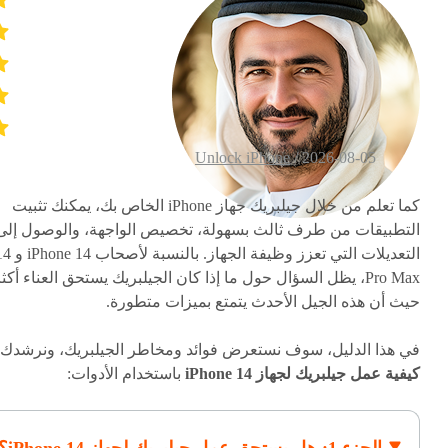
Unlock iPhone
2026-08-05 /
كما تعلم من خلال جيلبريك جهاز iPhone الخاص بك، يمكنك تثبيت
التطبيقات من طرف ثالث بسهولة، تخصيص الواجهة، والوصول إلى
التعديلات التي تعزز وظيفة الجهاز. بالنسبة لأ
Pro Max، يظل السؤال حول ما إذا كان الجيلبريك يستحق العناء أكث
حيث أن هذه الجيل الأحدث يتمتع بميزات متطورة.
في هذا الدليل، سوف نستعرض فوائد ومخاطر الجيلبريك، ونرشدك
كيفية عمل جيلبريك لجهاز iPhone 14
باستخدام الأدوات: