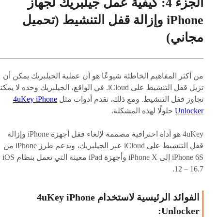
الجزء 4: كيفية عمل جيلبريك لجهاز
iPhone وإزالة قفل التنشيط (تحميل
مجاني)
من أكثر المفاهيم الخاطئة شيوعًا هو أن عملية الجيلبريك يمكن أن
تزيل قفل التنشيط على iCloud. في الواقع، الجيلبريك وحده لا يمك
تجاوز قفل التنشيط. ومع ذلك، تقدم أدوات مثل
4uKey iPhone
Unlocker
حلولًا لهذه المشكلة.
4uKey هو أداة احترافية مصممة لإلغاء قفل أجهزة iPhone وإزالة
قفل التنشيط على iCloud عبر الجيلبريك، ويدعم طرز iPhone من
iPhone 6S إلى iPhone X وأجهزة iPad معينة التي تعمل بنظام iOS
12 – 16.7.
الفوائد الرئيسية لاستخدام 4uKey iPhone
Unlocker: