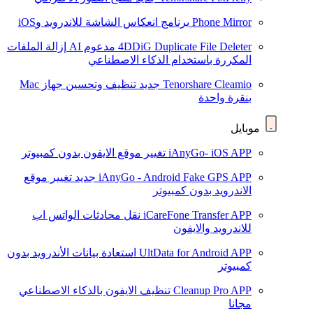
Phone Mirror
برنامج انعكاس الشاشة للاندرويد وiOS
4DDiG Duplicate File Deleter
مدعوم AI
إزالة الملفات
المكررة باستخدام الذكاء الاصطناعي
Tenorshare Cleamio
جديد
تنظيف وتحسين جهاز Mac
بنقرة واحدة
موبايل
iAnyGo- iOS APP
تغيير موقع الايفون بدون كمبيوتر
iAnyGo - Android Fake GPS APP
جديد
تغيير موقع
الاندرويد بدون كمبيوتر
iCareFone Transfer APP
نقل محادثات الواتس اب
للاندرويد والايفون
UltData for Android APP
استعادة بيانات الأندرويد بدون
كمبيوتر
Cleanup Pro APP
تنظيف الايفون بالذكاء الاصطناعي
مجانا