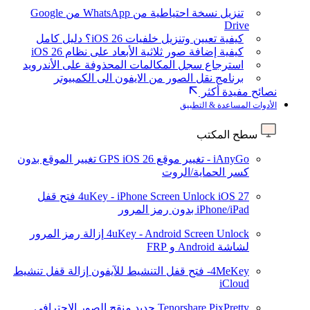
تنزيل نسخة احتياطية من WhatsApp من Google
Drive
كيفية تعيين وتنزيل خلفيات iOS 26؟ دليل كامل
كيفية إضافة صور ثلاثية الأبعاد على نظام iOS 26
استرجاع سجل المكالمات المحذوفة على الأندرويد
برنامج نقل الصور من الايفون الى الكمبيوتر
نصائح مفيدة أكثر
الأدوات المساعدة & التطبيق
سطح المكتب
iAnyGo - تغيير موقع GPS
iOS 26
تغيير الموقع بدون
كسر الحماية/الروت
iOS 27
4uKey - iPhone Screen Unlock
فتح قفل
iPhone/iPad بدون رمز المرور
4uKey - Android Screen Unlock
إزالة رمز المرور
لشاشة Android و FRP
4MeKey- فتح قفل التنشيط للآيفون
إزالة قفل تنشيط
iCloud
Tenorshare PixPretty
جديد
منقح الصور الاحترافي