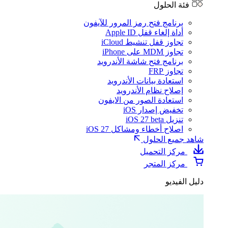
فئة الحلول
برنامج فتح رمز المرور للآيفون
أداة إلغاء قفل Apple ID
تجاوز قفل تنشيط iCloud
تجاوز MDM على iPhone
برنامج فتح شاشة الأندرويد
تجاوز FRP
استعادة بيانات الأندرويد
إصلاح نظام الأندرويد
استعادة الصور من الايفون
تخفيض إصدار iOS
تنزيل iOS 27 beta
اصلاح أخطاء ومشاكل iOS 27
شاهد جميع الحلول
مركز التحميل
مركز المتجر
دليل الفيديو