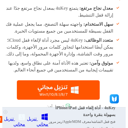
معدل نجاح مرتفع:
يتمتع 4uKey بمعدل نجاح مرتفع جدًا عند
إزالة قفل التنشيط.
سهل الاستخدام:
واجهته سهلة التصفح، مما يجعل عملية فك
القفل بسيطة للمستخدمين من جميع مستويات الخبرة.
متعدد الوظائف:
4uKey ليس مجرد أداة لإلغاء قفل iCloud؛
يمكن أيضًا استخدامها لتجاوز كلمات مرور الأجهزة، وكلمات
مرور وقت الشاشة، وإدارة الأجهزة المحمولة، وما إلى ذلك.
موثوق وآمن:
تعتبر هذه الأداة آمنة على نطاق واسع، ولديها
تقييمات إيجابية من المستخدمين في جميع أنحاء العالم.
4uKey - أداة إلغاء قفل iPhone/iPad
بسهولة بنقرة واحدة
تنزيل
تنزيل
فتح قفل الشاشة/معرف Apple/MDM/رمز مرور
مجاني
مجاني