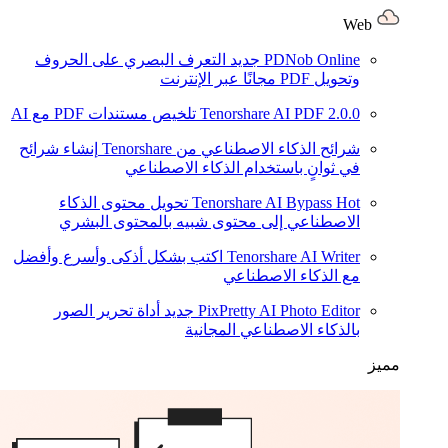
Web
PDNob Online
جديد
التعرف البصري على الحروف
وتحويل PDF مجانًا عبر الإنترنت
2.0.0
Tenorshare AI PDF
تلخيص مستندات PDF مع AI
شرائح الذكاء الاصطناعي من Tenorshare
إنشاء شرائح
في ثوانٍ باستخدام الذكاء الاصطناعي
Hot
Tenorshare AI Bypass
تحويل محتوى الذكاء
الاصطناعي إلى محتوى شبيه بالمحتوى البشري
Tenorshare AI Writer
اكتب بشكل أذكى وأسرع وأفضل
مع الذكاء الاصطناعي
PixPretty AI Photo Editor
جديد
أداة تحرير الصور
بالذكاء الاصطناعي المجانية
مميز