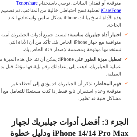
متوقعة أو فقدان البيانات. نوصي باستخدام
Tenorshare
iCareFone
لعملية نسخ احتياطي خالية من المتاعب. تم تصميم
هذه الأداة لنسخ بيانات iPhone بشكل سلس واستعادتها عند
الحاجة.
اختيار أداة جيلبريك مناسبة:
ليست جميع أدوات الجيلبريك آمنة أ
متوافقة مع جهاز iPhone الخاص بك. تأكد من أن الأداة التي
تستخدمها موثوقة ومصممة لإصدار iOS الخاص بك.
تعطيل ميزة العثور على iPhone:
يمكن أن تتداخل هذه الميزة م
عملية الجيلبريك. اذهب إلى إعداداتك وقم بإيقافها مؤقتًا قبل بدء
العملية.
فهم المخاطر:
تذكر أن الجيلبريك قد يؤدي إلى أخطاء غير
متوقعة وعدم استقرار. تابع فقط إذا كنت مستعدًا للتعامل مع أ
مشاكل فنية قد تظهر.
الجزء 3: أفضل أدوات جيلبريك لجهاز
iPhone 14/14 Pro Max ودليل خطوة