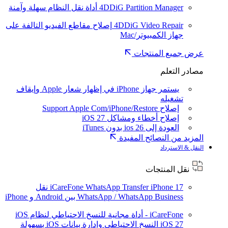
4DDiG Partition Manager
أداة نقل النظام سهلة وآمنة
4DDiG Video Repair
إصلاح مقاطع الفيديو التالفة على
جهاز الكمبيوتر/Mac
عرض جميع المنتجات
مصادر التعلم
يستمر جهاز iPhone في إظهار شعار Apple وإيقاف
تشغيله
إصلاح Support Apple Com/iPhone/Restore
إصلاح أخطاء ومشاكل iOS 27
العودة إلى ios 26 بدون iTunes
المزيد من النصائح المفيدة
النقل & الاسترداد
نقل المنتجات
iPhone 17
iCareFone WhatsApp Transfer
نقل
WhatsApp / WhatsApp Business بين Android و iPhone
iCareFone - أداة مجانية للنسخ الاحتياطي لنظام iOS
iOS 27
النسخ الاحتياطي وإدارة بيانات iOS بسهولة