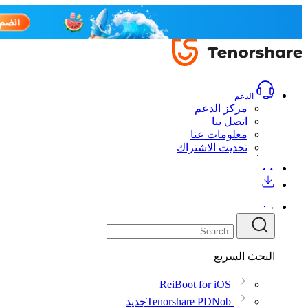
الدعم
مركز الدعم
اتصل بنا
معلومات عنا
تحديث الاشتراك
البحث السريع
ReiBoot for iOS
Tenorshare PDNob
جديد