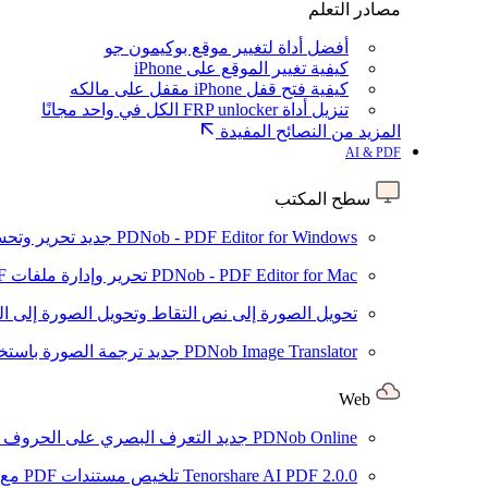
مصادر التعلم
أفضل أداة لتغيير موقع بوكيمون جو
كيفية تغيير الموقع على iPhone
كيفية فتح قفل iPhone مقفل على مالكه
تنزيل أداة FRP unlocker الكل في واحد مجانًا
المزيد من النصائح المفيدة
AI & PDF
سطح المكتب
PDNob - PDF Editor for Windows
جديد
تحرير وتحسين ملفات PDF باستخد
PDNob - PDF Editor for Mac
تحرير وإدارة ملفات PDF باستخدام الذكاء الاصطناعي على نظام macOS
تحويل الصورة إلى نص
التقاط وتحويل الصورة إلى ا
PDNob Image Translator
جديد
ترجمة الصورة باستخدام
Web
PDNob Online
جديد
التعرف البصري على الحروف وتحويل PDF مجانًا ع
2.0.0
Tenorshare AI PDF
تلخيص مستندات PDF مع AI