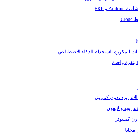
And و FRP
iCl
فات المكررة باستخدام الذكاء الاصطناعي
الاندرويد بدون كمبيوتر
ندرويد والايفون
دون كمبيوتر
 مجانا