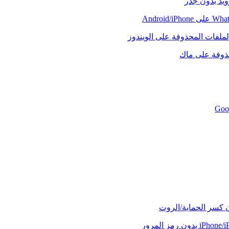
رويد بدون جذر
لملفات المحذوفة على الويندوز
حذوفة على ماك
ن كسر الحماية/الروت