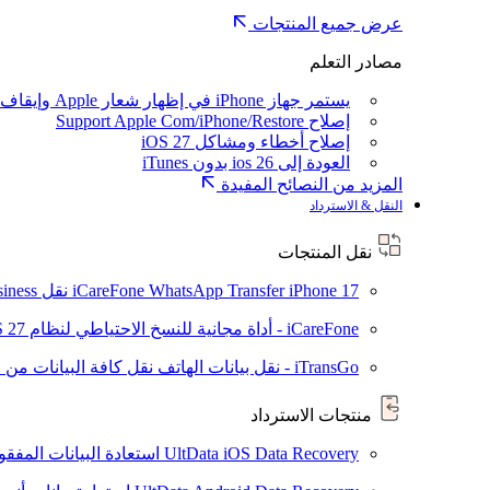
عرض جميع المنتجات
مصادر التعلم
يستمر جهاز iPhone في إظهار شعار Apple وإيقاف تشغيله
إصلاح Support Apple Com/iPhone/Restore
إصلاح أخطاء ومشاكل iOS 27
العودة إلى ios 26 بدون iTunes
المزيد من النصائح المفيدة
النقل & الاسترداد
نقل المنتجات
iPhone 17
iCareFone WhatsApp Transfer
نقل WhatsApp / WhatsApp Business بين Android و iPhone
iCareFone - أداة مجانية للنسخ الاحتياطي لنظام iOS
S 27
iTransGo - نقل بيانات الهاتف
نقل كافة البيانات من ال
منتجات الاسترداد
UltData iOS Data Recovery
استعادة البيانات المفقودة من ad