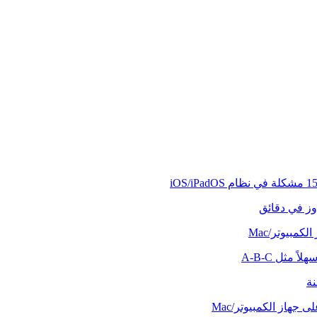
وز في دقائق
كمبيوتر/Mac
ً مثل A-B-C
نة
 جهاز الكمبيوتر/Mac