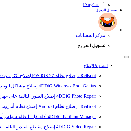
iAnyGo
تسجيل الدخول
مركز الحسابات
تسجيل الخروج
النظام & الإصلاح
ReiBoot - إصلاح نظام iOS
iOS 27
إصلاح أكثر من 150 مشكلة في نظام iOS/iPadOS
4DDiG Windows Boot Genius
إصلاح مشاكل الويند
4DDiG Photo Repair
إصلاح الصور التالفة على جهاز ال
ReiBoot - إصلاح نظام Android
إصلاح نظام أندرويد سهلا
4DDiG Partition Manager
أداة نقل النظام سهلة وآم
4DDiG Video Repair
إصلاح مقاطع الفيديو التالفة على