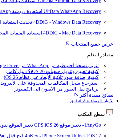
UltData Android Data Recovery
استعادة بيانات أند
UltData WhatsApp Recovery
استعادة دردشة WhatsApp على Android/iPhone
4DDiG - Windows Data Recovery
تحديث
استعادة ا
4DDiG - Mac Data Recovery
استعادة الملفات الم
عرض جميع المنتجات
مصادر التعلم
تنزيل نسخة احتياطية من WhatsApp من Google Drive
كيفية تعيين وتنزيل خلفيات iOS 26؟ دليل كامل
كيفية إضافة صور ثلاثية الأبعاد على نظام iOS 26
استرجاع سجل المكالمات المحذوفة على الأندرويد
برنامج نقل الصور من الايفون الى الكمبيوتر
نصائح مفيدة أكثر
الأدوات المساعدة & التطبيق
سطح المكتب
iAnyGo - تغيير موقع GPS
iOS 26
تغيير الموقع بدو
iOS 27
4uKey - iPhone Screen Unlock
فتح قفل iPhone/iPad بدون رمز المرور