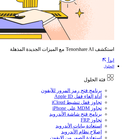
استكشف Tenorshare AI مع الميزات الجديدة المذهلة
ابدأ
الحلول
فئة الحلول
برنامج فتح رمز المرور للآيفون
أداة إلغاء قفل Apple ID
تجاوز قفل تنشيط iCloud
تجاوز MDM على iPhone
برنامج فتح شاشة الأندرويد
تجاوز FRP
استعادة بيانات الأندرويد
إصلاح نظام الأندرويد
استعادة الصور من الايفون