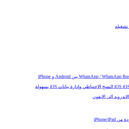
iO
النسخ الاحتياطي وإدارة بيانات iOS بسهولة
اندرويد الى الايفون
iPhone/iP