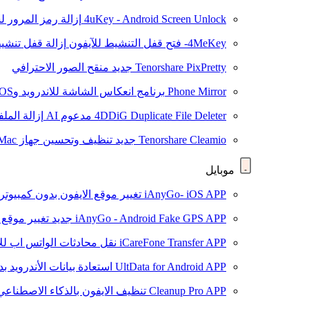
4uKey - Android Screen Unlock
إزالة رمز المرور لشاشة roid
4MeKey- فتح قفل التنشيط للآيفون
إزالة قفل تنشيط oud
Tenorshare PixPretty
جديد
منقح الصور الاحترافي
Phone Mirror
برنامج انعكاس الشاشة للاندرويد وiOS
4DDiG Duplicate File Deleter
مدعوم AI
إزالة المل
Tenorshare Cleamio
جديد
تنظيف وتحسين جهاز Mac بنقرة واحدة
موبايل
iAnyGo- iOS APP
تغيير موقع الايفون بدون كمبيوتر
iAnyGo - Android Fake GPS APP
جديد
تغيير موقع 
iCareFone Transfer APP
نقل محادثات الواتس اب للا
UltData for Android APP
استعادة بيانات الأندرويد ب
Cleanup Pro APP
تنظيف الايفون بالذكاء الاصطناعي