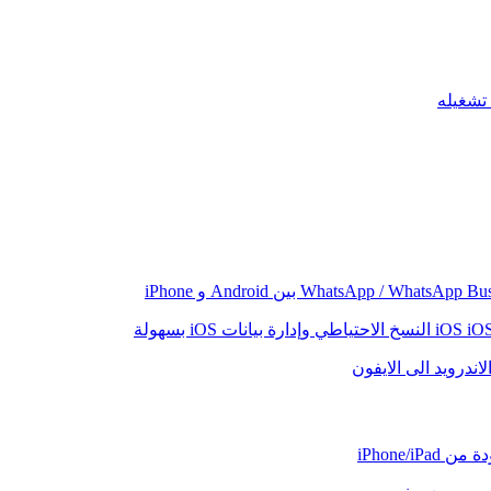
iO
النسخ الاحتياطي وإدارة بيانات iOS بسهولة
اندرويد الى الايفون
iPhone/iP