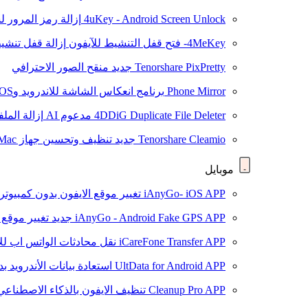
4uKey - Android Screen Unlock
إزالة رمز المرور لشاشة roid
4MeKey- فتح قفل التنشيط للآيفون
إزالة قفل تنشيط oud
Tenorshare PixPretty
جديد
منقح الصور الاحترافي
Phone Mirror
برنامج انعكاس الشاشة للاندرويد وiOS
4DDiG Duplicate File Deleter
مدعوم AI
إزالة المل
Tenorshare Cleamio
جديد
تنظيف وتحسين جهاز Mac بنقرة واحدة
موبايل
iAnyGo- iOS APP
تغيير موقع الايفون بدون كمبيوتر
iAnyGo - Android Fake GPS APP
جديد
تغيير موقع 
iCareFone Transfer APP
نقل محادثات الواتس اب للا
UltData for Android APP
استعادة بيانات الأندرويد ب
Cleanup Pro APP
تنظيف الايفون بالذكاء الاصطناعي