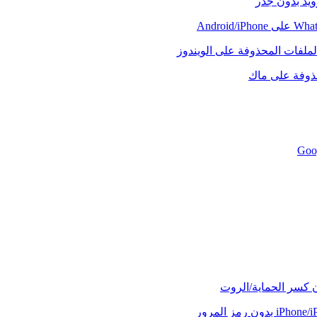
رويد بدون جذر
لملفات المحذوفة على الويندوز
حذوفة على ماك
ن كسر الحماية/الروت