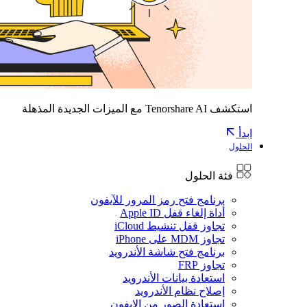
استكشف Tenorshare AI مع الميزات الجديدة المذهلة
ابدأ
الحلول
فئة الحلول
برنامج فتح رمز المرور للآيفون
أداة إلغاء قفل Apple ID
تجاوز قفل تنشيط iCloud
تجاوز MDM على iPhone
برنامج فتح شاشة الأندرويد
تجاوز FRP
استعادة بيانات الأندرويد
إصلاح نظام الأندرويد
استعادة الصور من الايفون