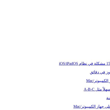
وز في دقائق
كمبيوتر/Mac
ً مثل A-B-C
نة
 جهاز الكمبيوتر/Mac