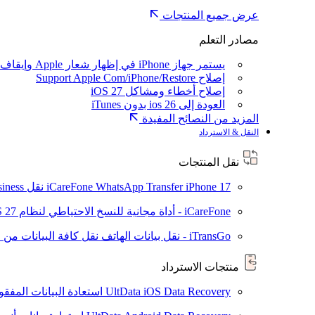
عرض جميع المنتجات
مصادر التعلم
يستمر جهاز iPhone في إظهار شعار Apple وإيقاف تشغيله
إصلاح Support Apple Com/iPhone/Restore
إصلاح أخطاء ومشاكل iOS 27
العودة إلى ios 26 بدون iTunes
المزيد من النصائح المفيدة
النقل & الاسترداد
نقل المنتجات
iPhone 17
iCareFone WhatsApp Transfer
نقل WhatsApp / WhatsApp Business بين Android و iPhone
iCareFone - أداة مجانية للنسخ الاحتياطي لنظام iOS
S 27
iTransGo - نقل بيانات الهاتف
نقل كافة البيانات من ال
منتجات الاسترداد
UltData iOS Data Recovery
استعادة البيانات المفقودة من ad