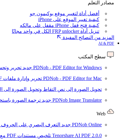
مصادر التعلم
أفضل أداة لتغيير موقع بوكيمون جو
كيفية تغيير الموقع على iPhone
كيفية فتح قفل iPhone مقفل على مالكه
تنزيل أداة FRP unlocker الكل في واحد مجانًا
المزيد من النصائح المفيدة
AI & PDF
سطح المكتب
PDNob - PDF Editor for Windows
جديد
تحرير وتحسين ملفات PDF باستخد
PDNob - PDF Editor for Mac
تحرير وإدارة ملفات PDF باستخدام الذكاء الاصطناعي على نظام macOS
تحويل الصورة إلى نص
التقاط وتحويل الصورة إلى ا
PDNob Image Translator
جديد
ترجمة الصورة باستخدام
Web
PDNob Online
جديد
التعرف البصري على الحروف وتحويل PDF مجانًا ع
2.0.0
Tenorshare AI PDF
تلخيص مستندات PDF مع AI