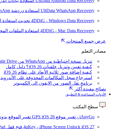
UltData Android Data Recovery
استعادة بيانات أند
UltData WhatsApp Recovery
استعادة دردشة WhatsApp على Android/iPhone
4DDiG - Windows Data Recovery
تحديث
استعادة ا
4DDiG - Mac Data Recovery
استعادة الملفات الم
عرض جميع المنتجات
مصادر التعلم
تنزيل نسخة احتياطية من WhatsApp من Google Drive
كيفية تعيين وتنزيل خلفيات iOS 26؟ دليل كامل
كيفية إضافة صور ثلاثية الأبعاد على نظام iOS 26
استرجاع سجل المكالمات المحذوفة على الأندرويد
برنامج نقل الصور من الايفون الى الكمبيوتر
نصائح مفيدة أكثر
الأدوات المساعدة & التطبيق
سطح المكتب
iAnyGo - تغيير موقع GPS
iOS 26
تغيير الموقع بدو
iOS 27
4uKey - iPhone Screen Unlock
فتح قفل iPhone/iPad بدون رمز المرور