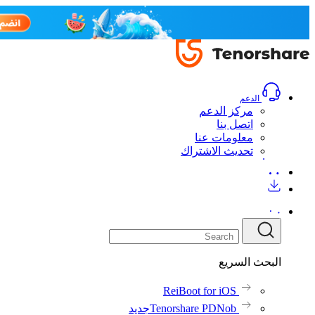
الدعم
مركز الدعم
اتصل بنا
معلومات عنا
تحديث الاشتراك
البحث السريع
ReiBoot for iOS
Tenorshare PDNob
جديد