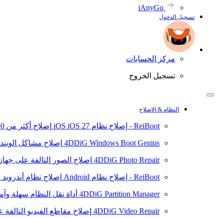
iAnyGo
تسجيل الدخول
مركز الحسابات
تسجيل الخروج
النظام & الإصلاح
ReiBoot - إصلاح نظام iOS
iOS 27
إصلاح أكثر من 150 مشكلة في نظام iOS/iPadOS
4DDiG Windows Boot Genius
إصلاح مشاكل الويند
4DDiG Photo Repair
إصلاح الصور التالفة على جهاز ال
ReiBoot - إصلاح نظام Android
إصلاح نظام أندرويد سهلا
4DDiG Partition Manager
أداة نقل النظام سهلة وآم
4DDiG Video Repair
إصلاح مقاطع الفيديو التالفة على