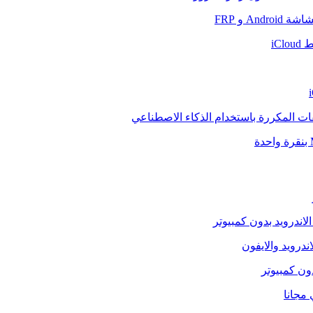
And و FRP
iCl
فات المكررة باستخدام الذكاء الاصطناعي
الاندرويد بدون كمبيوتر
ندرويد والايفون
دون كمبيوتر
 مجانا