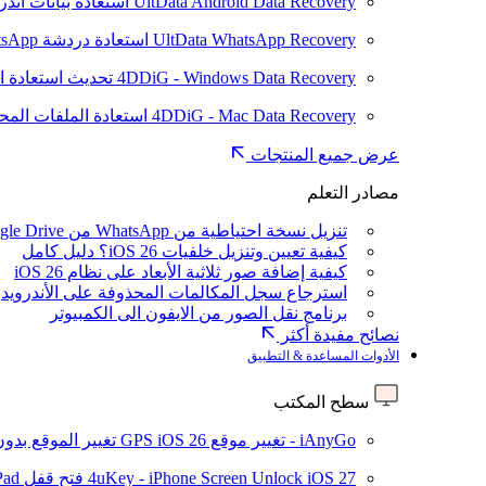
UltData Android Data Recovery
استعادة بيانات أند
UltData WhatsApp Recovery
استعادة دردشة WhatsApp على Android/iPhone
4DDiG - Windows Data Recovery
تحديث
استعادة ا
4DDiG - Mac Data Recovery
استعادة الملفات الم
عرض جميع المنتجات
مصادر التعلم
تنزيل نسخة احتياطية من WhatsApp من Google Drive
كيفية تعيين وتنزيل خلفيات iOS 26؟ دليل كامل
كيفية إضافة صور ثلاثية الأبعاد على نظام iOS 26
استرجاع سجل المكالمات المحذوفة على الأندرويد
برنامج نقل الصور من الايفون الى الكمبيوتر
نصائح مفيدة أكثر
الأدوات المساعدة & التطبيق
سطح المكتب
iAnyGo - تغيير موقع GPS
iOS 26
تغيير الموقع بدو
iOS 27
4uKey - iPhone Screen Unlock
فتح قفل iPhone/iPad بدون رمز المرور