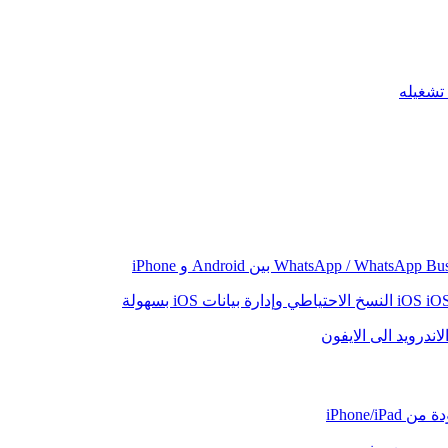
iO
النسخ الاحتياطي وإدارة بيانات iOS بسهولة
اندرويد الى الايفون
iPhone/iP