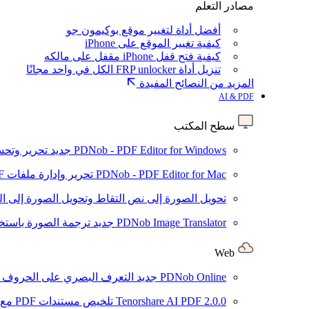
مصادر التعلم
أفضل أداة لتغيير موقع بوكيمون جو
كيفية تغيير الموقع على iPhone
كيفية فتح قفل iPhone مقفل على مالكه
تنزيل أداة FRP unlocker الكل في واحد مجانًا
المزيد من النصائح المفيدة
AI & PDF
سطح المكتب
PDNob - PDF Editor for Windows
جديد
تحرير وتحسين ملفات PDF باستخد
PDNob - PDF Editor for Mac
تحرير وإدارة ملفات PDF باستخدام الذكاء الاصطناعي على نظام macOS
تحويل الصورة إلى نص
التقاط وتحويل الصورة إلى ا
PDNob Image Translator
جديد
ترجمة الصورة باستخدام
Web
PDNob Online
جديد
التعرف البصري على الحروف وتحويل PDF مجانًا ع
2.0.0
Tenorshare AI PDF
تلخيص مستندات PDF مع AI