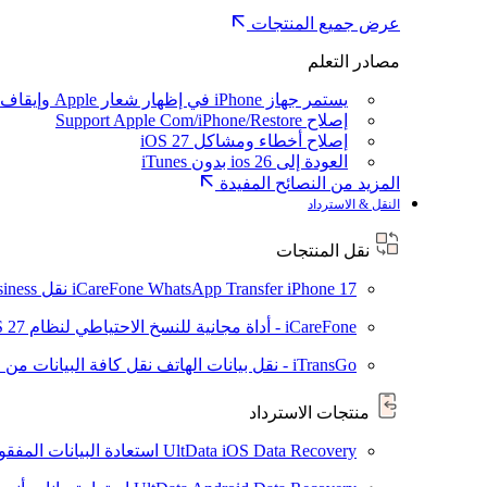
عرض جميع المنتجات
مصادر التعلم
يستمر جهاز iPhone في إظهار شعار Apple وإيقاف تشغيله
إصلاح Support Apple Com/iPhone/Restore
إصلاح أخطاء ومشاكل iOS 27
العودة إلى ios 26 بدون iTunes
المزيد من النصائح المفيدة
النقل & الاسترداد
نقل المنتجات
iPhone 17
iCareFone WhatsApp Transfer
نقل WhatsApp / WhatsApp Business بين Android و iPhone
iCareFone - أداة مجانية للنسخ الاحتياطي لنظام iOS
S 27
iTransGo - نقل بيانات الهاتف
نقل كافة البيانات من ال
منتجات الاسترداد
UltData iOS Data Recovery
استعادة البيانات المفقودة من ad