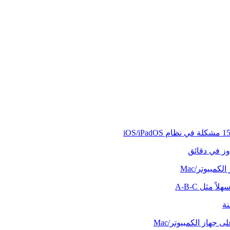
وز في دقائق
كمبيوتر/Mac
ً مثل A-B-C
نة
 جهاز الكمبيوتر/Mac