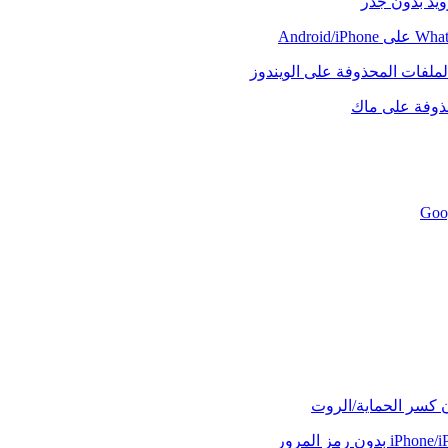
رويد بدون جذر
لملفات المحذوفة على الويندوز
حذوفة على ماك
ن كسر الحماية/الروت