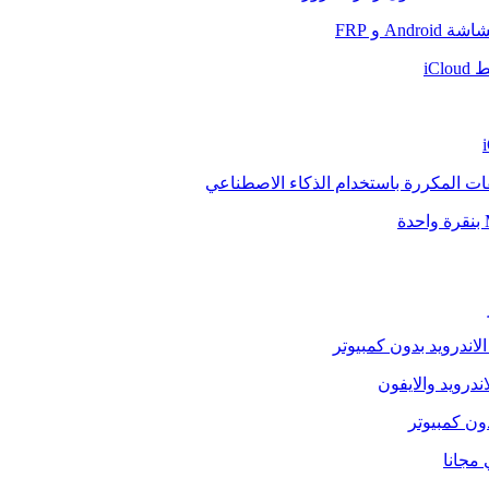
And و FRP
iCl
فات المكررة باستخدام الذكاء الاصطناعي
الاندرويد بدون كمبيوتر
ندرويد والايفون
دون كمبيوتر
 مجانا