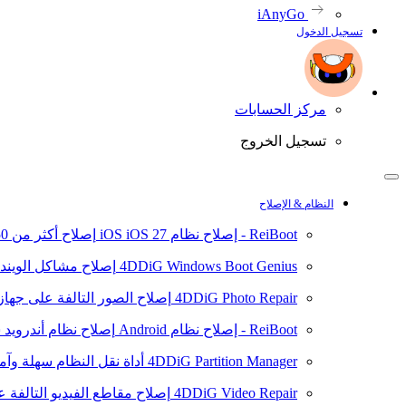
iAnyGo
تسجيل الدخول
مركز الحسابات
تسجيل الخروج
النظام & الإصلاح
ReiBoot - إصلاح نظام iOS
iOS 27
إصلاح أكثر من 150 مشكلة في نظام iOS/iPadOS
4DDiG Windows Boot Genius
إصلاح مشاكل الويند
4DDiG Photo Repair
إصلاح الصور التالفة على جهاز ال
ReiBoot - إصلاح نظام Android
إصلاح نظام أندرويد سهلا
4DDiG Partition Manager
أداة نقل النظام سهلة وآم
4DDiG Video Repair
إصلاح مقاطع الفيديو التالفة على