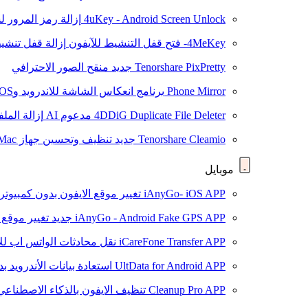
4uKey - Android Screen Unlock
إزالة رمز المرور لشاشة roid
4MeKey- فتح قفل التنشيط للآيفون
إزالة قفل تنشيط oud
Tenorshare PixPretty
جديد
منقح الصور الاحترافي
Phone Mirror
برنامج انعكاس الشاشة للاندرويد وiOS
4DDiG Duplicate File Deleter
مدعوم AI
إزالة المل
Tenorshare Cleamio
جديد
تنظيف وتحسين جهاز Mac بنقرة واحدة
موبايل
iAnyGo- iOS APP
تغيير موقع الايفون بدون كمبيوتر
iAnyGo - Android Fake GPS APP
جديد
تغيير موقع 
iCareFone Transfer APP
نقل محادثات الواتس اب للا
UltData for Android APP
استعادة بيانات الأندرويد ب
Cleanup Pro APP
تنظيف الايفون بالذكاء الاصطناعي