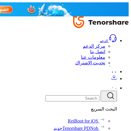
الدعم
مركز الدعم
اتصل بنا
معلومات عنا
تحديث الاشتراك
البحث السريع
ReiBoot for iOS
Tenorshare PDNob
جديد