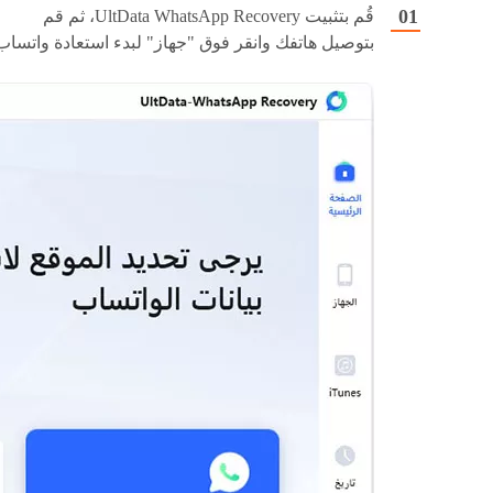
قُم بتثبيت UltData WhatsApp Recovery، ثم قم
بتوصيل هاتفك وانقر فوق "جهاز" لبدء استعادة واتساب