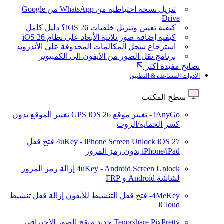
تنزيل نسخة احتياطية من WhatsApp من Google
Drive
كيفية تعيين وتنزيل خلفيات iOS 26؟ دليل كامل
كيفية إضافة صور ثلاثية الأبعاد على نظام iOS 26
استرجاع سجل المكالمات المحذوفة على الأندرويد
برنامج نقل الصور من الايفون الى الكمبيوتر
نصائح مفيدة أكثر
الأدوات المساعدة & التطبيق
سطح المكتب
iAnyGo - تغيير موقع GPS
iOS 26
تغيير الموقع بدون
كسر الحماية/الروت
iOS 27
4uKey - iPhone Screen Unlock
فتح قفل
iPhone/iPad بدون رمز المرور
4uKey - Android Screen Unlock
إزالة رمز المرور
لشاشة Android و FRP
4MeKey- فتح قفل التنشيط للآيفون
إزالة قفل تنشيط
iCloud
Tenorshare PixPretty
جديد
منقح الصور الاحترافي