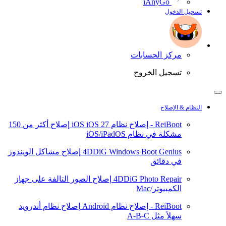
iAnyGo
تسجيل الدخول
مركز الحسابات
تسجيل الخروج
النظام & الإصلاح
ReiBoot - إصلاح نظام iOS
iOS 27
إصلاح أكثر من 150
مشكلة في نظام iOS/iPadOS
4DDiG Windows Boot Genius
إصلاح مشاكل الويندوز
في دقائق
4DDiG Photo Repair
إصلاح الصور التالفة على جهاز
الكمبيوتر/Mac
ReiBoot - إصلاح نظام Android
إصلاح نظام أندرويد
سهلاً مثل A-B-C