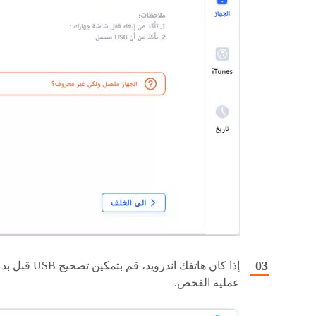
إذا كان هاتفك اندرويد، قم بتمكين تصحيح USB قب
عملية الفحص.