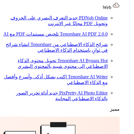
Web
PDNob Online
جديد
التعرف البصري على الحروف
وتحويل PDF مجانًا عبر الإنترنت
2.0.0
Tenorshare AI PDF
تلخيص مستندات PDF مع AI
شرائح الذكاء الاصطناعي من Tenorshare
إنشاء شرائح
في ثوانٍ باستخدام الذكاء الاصطناعي
Hot
Tenorshare AI Bypass
تحويل محتوى الذكاء
الاصطناعي إلى محتوى شبيه بالمحتوى البشري
Tenorshare AI Writer
اكتب بشكل أذكى وأسرع وأفضل
مع الذكاء الاصطناعي
PixPretty AI Photo Editor
جديد
أداة تحرير الصور
بالذكاء الاصطناعي المجانية
مميز