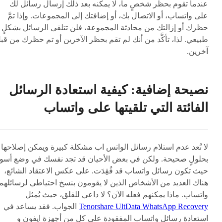
عندما تقوم بحظر شخصٍ ما، لا يمكنه بعد ذلك إرسال رسائل لك
على واتساب، أو الاتصال بك، أو إضافتك إلى المجموعات. وإذا تمَّ
حظرك أو إزالتك من محادثة المجموعة، فلن تتلقى الرسائل بشكلٍ
طبيعي. لذا، تأكَّد من أنك لم تقم بحظر الآخرين أو تم حظرك من قب
آخرين.
نصيحة إضافية: كيفية استعادة الرسائل
الفائتة التي تلقيتها على واتساب
لا تُعد عدم استلام رسائل الواتس اب مشكلة كبيرة ويمكن إصلاحها
بحلولٍ صحيحة. ولكن في بعض الأحيان قد تجد نفسك في وضع أسوأ
حيث تكون رسائل واتساب قد فُقِدَت. على عكس الاعتقاد الشائع،
هناك العديد من الأشخاص الذين لا يقومون بنسخ احتياطي لرسائلهم
واتساب. ماذا يمكنهم فعله الآن؟ لا داعي للقلق، حيث يُمثل
Tenorshare UltData WhatsApp Recovery
الجواب. فقد يساعد في
استعادة رسائل واتساب المفقودة على كلٍ من أجهزة ايفون و