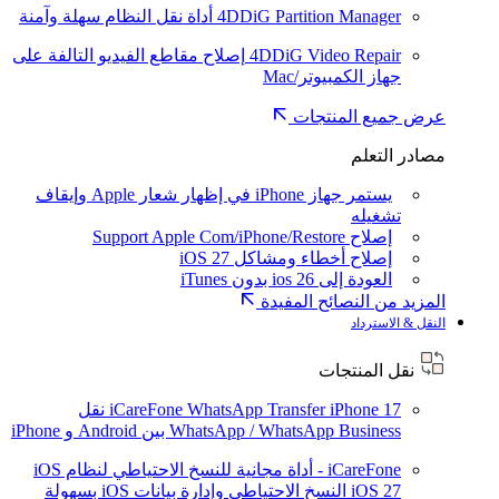
4DDiG Partition Manager
أداة نقل النظام سهلة وآمنة
4DDiG Video Repair
إصلاح مقاطع الفيديو التالفة على
جهاز الكمبيوتر/Mac
عرض جميع المنتجات
مصادر التعلم
يستمر جهاز iPhone في إظهار شعار Apple وإيقاف
تشغيله
إصلاح Support Apple Com/iPhone/Restore
إصلاح أخطاء ومشاكل iOS 27
العودة إلى ios 26 بدون iTunes
المزيد من النصائح المفيدة
النقل & الاسترداد
نقل المنتجات
iPhone 17
iCareFone WhatsApp Transfer
نقل
WhatsApp / WhatsApp Business بين Android و iPhone
iCareFone - أداة مجانية للنسخ الاحتياطي لنظام iOS
iOS 27
النسخ الاحتياطي وإدارة بيانات iOS بسهولة