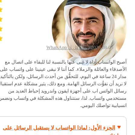
2026-08-05 /
مشاكل ل WhatsApp
أصبح الواتساب أداة لا غنى عنها بالنسبة لنا للبقاء على اتصال مع
الأصدقاء والعائلة والزملاء. كما أننا لا نبقى عينينا على واتساب على
مدار 24 ساعة في اليوم، للتحقُّق من أحدث الرسائل، ولكن بالتأكيد
لا نريد أن نفوُّت الرسائل الهامة. ومع ذلك، يثير مشكلة عدم استقبا
رسائل الواتس اب على أجهزة ايفون واندرويد إحباط العديد من
مستخدمي واتساب. لذا، سنتناول هذه المشكلة في واتساب ونضمن
انسيابية تواصلك اليومي.
الجزء الأول: لماذا الواتساب لا يستقبل الرسائل على