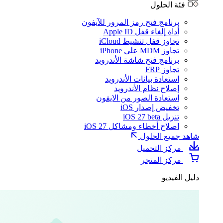
فئة الحلول
برنامج فتح رمز المرور للآيفون
أداة إلغاء قفل Apple ID
تجاوز قفل تنشيط iCloud
تجاوز MDM على iPhone
برنامج فتح شاشة الأندرويد
تجاوز FRP
استعادة بيانات الأندرويد
إصلاح نظام الأندرويد
استعادة الصور من الايفون
تخفيض إصدار iOS
تنزيل iOS 27 beta
اصلاح أخطاء ومشاكل iOS 27
شاهد جميع الحلول
مركز التحميل
مركز المتجر
دليل الفيديو