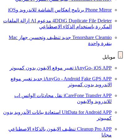
Phone Mirror
برنامج انعكاس الشاشة للاندرويد وiOS
4DDiG Duplicate File Deleter
مدعوم AI
إزالة الملفات
المكررة باستخدام الذكاء الاصطناعي
Tenorshare Cleamio
جديد
تنظيف وتحسين جهاز Mac
بنقرة واحدة
موبايل
iAnyGo- iOS APP
تغيير موقع الايفون بدون كمبيوتر
iAnyGo - Android Fake GPS APP
جديد
تغيير موقع
الاندرويد بدون كمبيوتر
iCareFone Transfer APP
نقل محادثات الواتس اب
للاندرويد والايفون
UltData for Android APP
استعادة بيانات الأندرويد بدون
كمبيوتر
Cleanup Pro APP
تنظيف الايفون بالذكاء الاصطناعي
مجانا