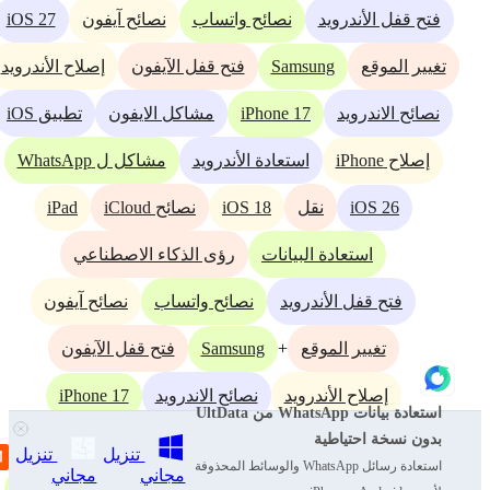
iOS 27
فتح قفل الأندرويد
نصائح واتساب
نصائح آيفون
Samsung
تغيير الموقع
فتح قفل الآيفون
إصلاح الأندرويد
iPhone 17
نصائح الاندرويد
مشاكل الايفون
تطبيق iOS
إصلاح iPhone
استعادة الأندرويد
مشاكل ل WhatsApp
iPad
iOS 18
iOS 26
نقل
نصائح iCloud
استعادة البيانات
رؤى الذكاء الاصطناعي
فتح قفل الأندرويد
نصائح واتساب
نصائح آيفون
Samsung
+
تغيير الموقع
فتح قفل الآيفون
iPhone 17
إصلاح الأندرويد
نصائح الاندرويد
استعادة بيانات WhatsApp من UltData
بدون نسخة احتياطية
مشاكل الايفون
تطبيق iOS
تنزيل
تنزيل
استعادة رسائل WhatsApp والوسائط المحذوفة
مجاني
مجاني
إصلاح iPhone
استعادة الأندرويد
مشاكل ل WhatsApp