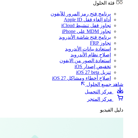
فئة الحلول
برنامج فتح رمز المرور للآيفون
أداة إلغاء قفل Apple ID
تجاوز قفل تنشيط iCloud
تجاوز MDM على iPhone
برنامج فتح شاشة الأندرويد
تجاوز FRP
استعادة بيانات الأندرويد
إصلاح نظام الأندرويد
استعادة الصور من الايفون
تخفيض إصدار iOS
تنزيل iOS 27 beta
اصلاح أخطاء ومشاكل iOS 27
شاهد جميع الحلول
مركز التحميل
مركز المتجر
دليل الفيديو