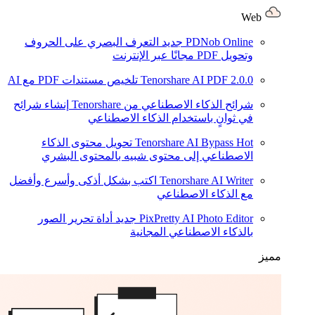
Web
PDNob Online
جديد
التعرف البصري على الحروف
وتحويل PDF مجانًا عبر الإنترنت
2.0.0
Tenorshare AI PDF
تلخيص مستندات PDF مع AI
شرائح الذكاء الاصطناعي من Tenorshare
إنشاء شرائح
في ثوانٍ باستخدام الذكاء الاصطناعي
Hot
Tenorshare AI Bypass
تحويل محتوى الذكاء
الاصطناعي إلى محتوى شبيه بالمحتوى البشري
Tenorshare AI Writer
اكتب بشكل أذكى وأسرع وأفضل
مع الذكاء الاصطناعي
PixPretty AI Photo Editor
جديد
أداة تحرير الصور
بالذكاء الاصطناعي المجانية
مميز