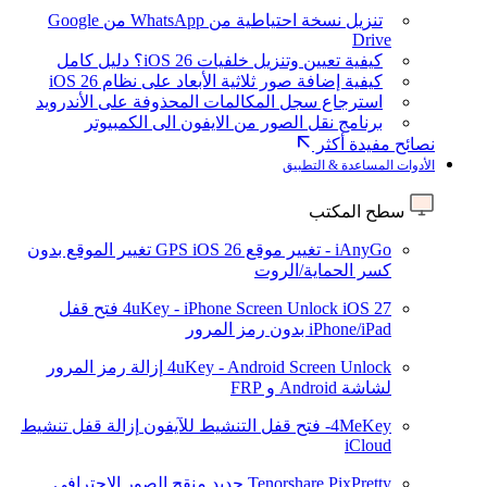
تنزيل نسخة احتياطية من WhatsApp من Google
Drive
كيفية تعيين وتنزيل خلفيات iOS 26؟ دليل كامل
كيفية إضافة صور ثلاثية الأبعاد على نظام iOS 26
استرجاع سجل المكالمات المحذوفة على الأندرويد
برنامج نقل الصور من الايفون الى الكمبيوتر
نصائح مفيدة أكثر
الأدوات المساعدة & التطبيق
سطح المكتب
iAnyGo - تغيير موقع GPS
iOS 26
تغيير الموقع بدون
كسر الحماية/الروت
iOS 27
4uKey - iPhone Screen Unlock
فتح قفل
iPhone/iPad بدون رمز المرور
4uKey - Android Screen Unlock
إزالة رمز المرور
لشاشة Android و FRP
4MeKey- فتح قفل التنشيط للآيفون
إزالة قفل تنشيط
iCloud
Tenorshare PixPretty
جديد
منقح الصور الاحترافي