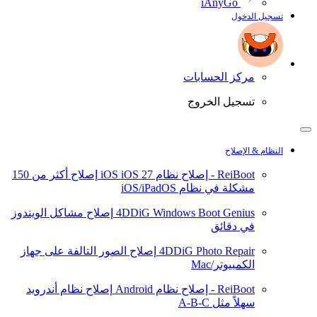
iAnyGo
تسجيل الدخول
مركز الحسابات
تسجيل الخروج
النظام & الإصلاح
ReiBoot - إصلاح نظام iOS
iOS 27
إصلاح أكثر من 150
مشكلة في نظام iOS/iPadOS
4DDiG Windows Boot Genius
إصلاح مشاكل الويندوز
في دقائق
4DDiG Photo Repair
إصلاح الصور التالفة على جهاز
الكمبيوتر/Mac
ReiBoot - إصلاح نظام Android
إصلاح نظام أندرويد
سهلاً مثل A-B-C