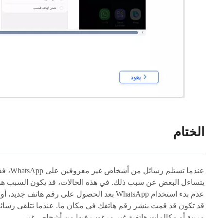
الختام
عندما تستلم رسائل من أشخاص غير معروف
يتساءل البعض عن سبب ذلك. في هذه الحالات، قد يكون السبب هو
عدم بدء استخدام WhatsApp بعد الحصول على رقم هاتف جديد، أو
قد تكون قد قمت بنشر رقم هاتفك في مكان ما. عندما تتلقى رسائ
مريبة أو مكالمات هاتفية غير مرغوب فيها من أشخاص غير