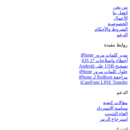
من نحن
اتصل بنا
الأعمال
الخصوصية
الشروط والأحكام
الدعم
روابط مفيدة
مدير كلمات مرور iPhone
أخطاء وإصلاحات iOS 27
تصحيح USB على Android
حلول كلمات مرور iPhone
مراجعة ReiBoot لـ iPhone
iCareFone LINE Transfer
الدعم
مقالات كيفية
سياسة الاسترداد
إلغاء التثبيت
استرجاع الرمز
اشترك