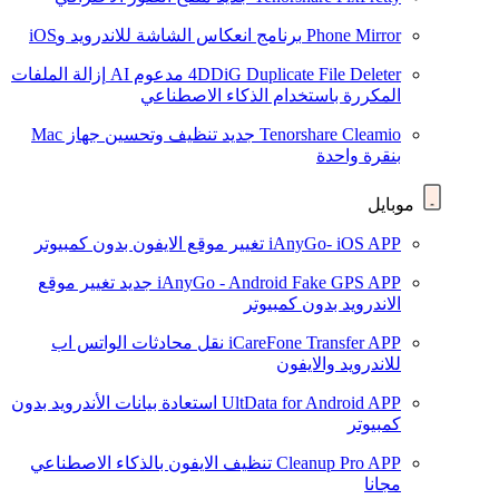
Phone Mirror
برنامج انعكاس الشاشة للاندرويد وiOS
4DDiG Duplicate File Deleter
مدعوم AI
إزالة الملفات
المكررة باستخدام الذكاء الاصطناعي
Tenorshare Cleamio
جديد
تنظيف وتحسين جهاز Mac
بنقرة واحدة
موبايل
iAnyGo- iOS APP
تغيير موقع الايفون بدون كمبيوتر
iAnyGo - Android Fake GPS APP
جديد
تغيير موقع
الاندرويد بدون كمبيوتر
iCareFone Transfer APP
نقل محادثات الواتس اب
للاندرويد والايفون
UltData for Android APP
استعادة بيانات الأندرويد بدون
كمبيوتر
Cleanup Pro APP
تنظيف الايفون بالذكاء الاصطناعي
مجانا