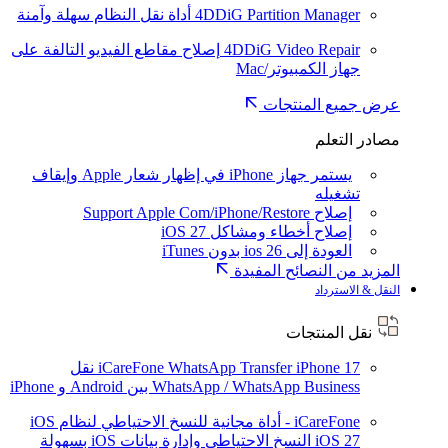
4DDiG Partition Manager
أداة نقل النظام سهلة وآمنة
4DDiG Video Repair
إصلاح مقاطع الفيديو التالفة على
جهاز الكمبيوتر/Mac
عرض جميع المنتجات
مصادر التعلم
يستمر جهاز iPhone في إظهار شعار Apple وإيقاف
تشغيله
إصلاح Support Apple Com/iPhone/Restore
إصلاح أخطاء ومشاكل iOS 27
العودة إلى ios 26 بدون iTunes
المزيد من النصائح المفيدة
النقل & الاسترداد
نقل المنتجات
iPhone 17
iCareFone WhatsApp Transfer
نقل
WhatsApp / WhatsApp Business بين Android و iPhone
iCareFone - أداة مجانية للنسخ الاحتياطي لنظام iOS
iOS 27
النسخ الاحتياطي وإدارة بيانات iOS بسهولة