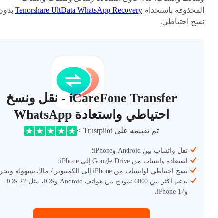
المحذوفة باستخدام
Tenorshare UltData WhatsApp Recovery
بدون
نسخ احتياطي.
iCareFone Transfer - نقل ونسخ
احتياطي واستعادة WhatsApp
تم تقييمه على Trustpilot >
نقل واتساب بين Android وiPhone؛
استعادة واتساب من Google Drive إلى iPhone؛
نسخ احتياطي لواتساب من iPhone إلى الكمبيوتر / ماك بسهولة وبحرية؛
يدعم أكثر من 6000 نموذج من هواتف Android وiOS، مثل iOS 27
وiPhone 17.