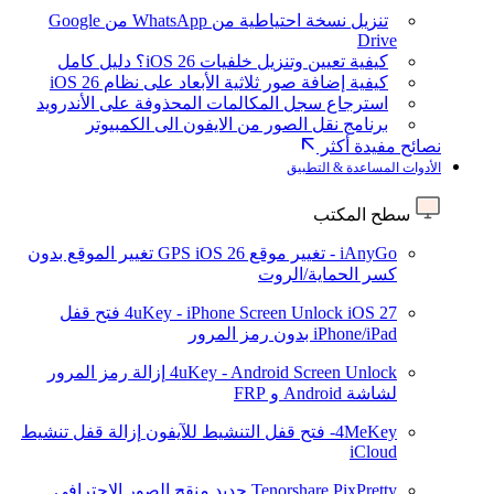
تنزيل نسخة احتياطية من WhatsApp من Google
Drive
كيفية تعيين وتنزيل خلفيات iOS 26؟ دليل كامل
كيفية إضافة صور ثلاثية الأبعاد على نظام iOS 26
استرجاع سجل المكالمات المحذوفة على الأندرويد
برنامج نقل الصور من الايفون الى الكمبيوتر
نصائح مفيدة أكثر
الأدوات المساعدة & التطبيق
سطح المكتب
iAnyGo - تغيير موقع GPS
iOS 26
تغيير الموقع بدون
كسر الحماية/الروت
iOS 27
4uKey - iPhone Screen Unlock
فتح قفل
iPhone/iPad بدون رمز المرور
4uKey - Android Screen Unlock
إزالة رمز المرور
لشاشة Android و FRP
4MeKey- فتح قفل التنشيط للآيفون
إزالة قفل تنشيط
iCloud
Tenorshare PixPretty
جديد
منقح الصور الاحترافي