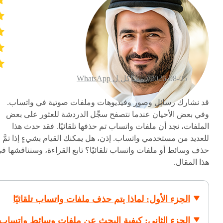
2026-08-05 /
مشاكل ل WhatsApp
قد نشارك رسائل وصور وفيديوهات وملفات صوتية في واتساب.
وفي بعض الأحيان عندما نتصفح سجِّل الدردشة للعثور على بعض
الملفات، نجد أن ملفات واتساب تم حذفها تلقائيًا. فقد حدث هذا
للعديد من مستخدمي واتساب. إذن، هل يمكنك القيام بشيءٍ إذا تمَّ
حذف وسائط أو ملفات واتساب تلقائيًا؟ تابع القراءة، وسنناقشها ف
هذا المقال.
الجزء الأول: لماذا يتم حذف ملفات واتساب تلقائيًا
الجزء الثاني: كيفية البحث عن ملفات وسائط واتساب