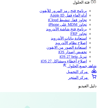
فئة الحلول
برنامج فتح رمز المرور للآيفون
أداة إلغاء قفل Apple ID
تجاوز قفل تنشيط iCloud
تجاوز MDM على iPhone
برنامج فتح شاشة الأندرويد
تجاوز FRP
استعادة بيانات الأندرويد
إصلاح نظام الأندرويد
استعادة الصور من الايفون
تخفيض إصدار iOS
تنزيل iOS 27 beta
اصلاح أخطاء ومشاكل iOS 27
شاهد جميع الحلول
مركز التحميل
مركز المتجر
دليل الفيديو