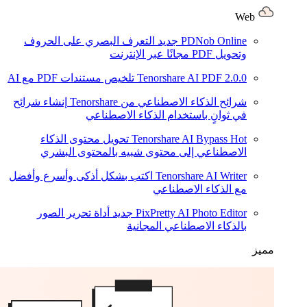
Web
PDNob Online
جديد
التعرف البصري على الحروف
وتحويل PDF مجانًا عبر الإنترنت
2.0.0
Tenorshare AI PDF
تلخيص مستندات PDF مع AI
شرائح الذكاء الاصطناعي من Tenorshare
إنشاء شرائح
في ثوانٍ باستخدام الذكاء الاصطناعي
Hot
Tenorshare AI Bypass
تحويل محتوى الذكاء
الاصطناعي إلى محتوى شبيه بالمحتوى البشري
Tenorshare AI Writer
اكتب بشكل أذكى وأسرع وأفضل
مع الذكاء الاصطناعي
PixPretty AI Photo Editor
جديد
أداة تحرير الصور
بالذكاء الاصطناعي المجانية
مميز