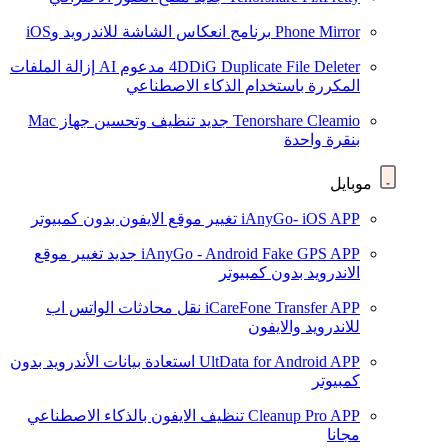
Phone Mirror
برنامج انعكاس الشاشة للاندرويد وiOS
4DDiG Duplicate File Deleter
مدعوم AI
إزالة الملفات
المكررة باستخدام الذكاء الاصطناعي
Tenorshare Cleamio
جديد
تنظيف وتحسين جهاز Mac
بنقرة واحدة
موبايل
iAnyGo- iOS APP
تغيير موقع الايفون بدون كمبيوتر
iAnyGo - Android Fake GPS APP
جديد
تغيير موقع
الاندرويد بدون كمبيوتر
iCareFone Transfer APP
نقل محادثات الواتس اب
للاندرويد والايفون
UltData for Android APP
استعادة بيانات الأندرويد بدون
كمبيوتر
Cleanup Pro APP
تنظيف الايفون بالذكاء الاصطناعي
مجانا