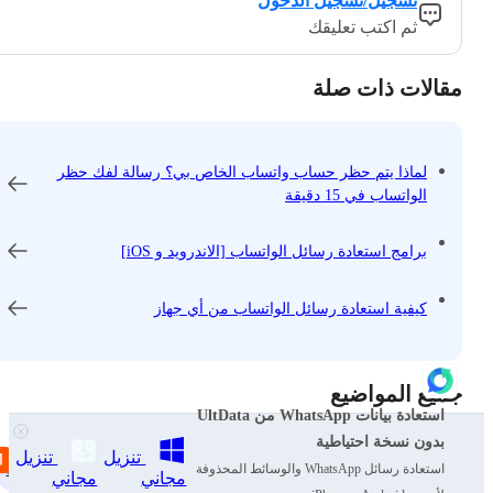
تسجيل/تسجيل الدخول
ثم اكتب تعليقك
مقالات ذات صلة
لماذا يتم حظر حساب واتساب الخاص بي؟ رسالة لفك حظر
الواتساب في 15 دقيقة
برامج استعادة رسائل الواتساب [الاندرويد و iOS]
كيفية استعادة رسائل الواتساب من أي جهاز
جميع المواضيع
استعادة بيانات WhatsApp من UltData
بدون نسخة احتياطية
تنزيل
تنزيل
iOS 27
فتح قفل الأندرويد
نصائح واتساب
نصائح آيفون
استعادة رسائل WhatsApp والوسائط المحذوفة
مجاني
مجاني