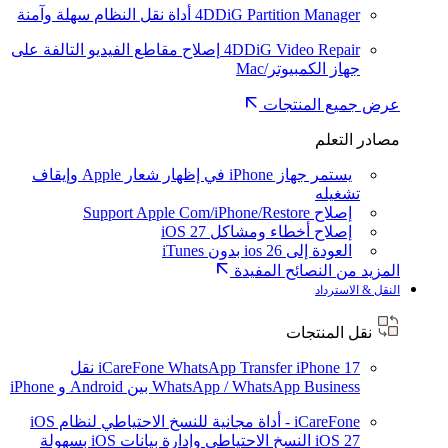
4DDiG Partition Manager
أداة نقل النظام سهلة وآمنة
4DDiG Video Repair
إصلاح مقاطع الفيديو التالفة على
جهاز الكمبيوتر/Mac
عرض جميع المنتجات
مصادر التعلم
يستمر جهاز iPhone في إظهار شعار Apple وإيقاف
تشغيله
إصلاح Support Apple Com/iPhone/Restore
إصلاح أخطاء ومشاكل iOS 27
العودة إلى ios 26 بدون iTunes
المزيد من النصائح المفيدة
النقل & الاسترداد
نقل المنتجات
iPhone 17
iCareFone WhatsApp Transfer
نقل
WhatsApp / WhatsApp Business بين Android و iPhone
iCareFone - أداة مجانية للنسخ الاحتياطي لنظام iOS
iOS 27
النسخ الاحتياطي وإدارة بيانات iOS بسهولة