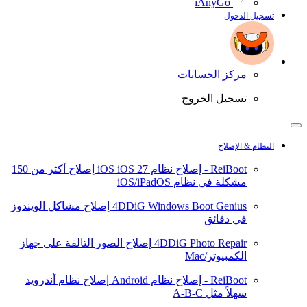
iAnyGo
تسجيل الدخول
مركز الحسابات
تسجيل الخروج
النظام & الإصلاح
ReiBoot - إصلاح نظام iOS
iOS 27
إصلاح أكثر من 150
مشكلة في نظام iOS/iPadOS
4DDiG Windows Boot Genius
إصلاح مشاكل الويندوز
في دقائق
4DDiG Photo Repair
إصلاح الصور التالفة على جهاز
الكمبيوتر/Mac
ReiBoot - إصلاح نظام Android
إصلاح نظام أندرويد
سهلاً مثل A-B-C