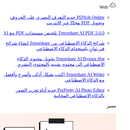
Web
PDNob Online
جديد
التعرف البصري على الحروف
وتحويل PDF مجانًا عبر الإنترنت
2.0.0
Tenorshare AI PDF
تلخيص مستندات PDF مع AI
شرائح الذكاء الاصطناعي من Tenorshare
إنشاء شرائح
في ثوانٍ باستخدام الذكاء الاصطناعي
Hot
Tenorshare AI Bypass
تحويل محتوى الذكاء
الاصطناعي إلى محتوى شبيه بالمحتوى البشري
Tenorshare AI Writer
اكتب بشكل أذكى وأسرع وأفضل
مع الذكاء الاصطناعي
PixPretty AI Photo Editor
جديد
أداة تحرير الصور
بالذكاء الاصطناعي المجانية
مميز