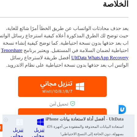
الخلاصة
يعد حذف محادثات الواتساب عن طريق الخطأ أمرًا شائع للغاية،
حيث توضح لك الطرق المذكورة أعلاه كيفية استرجاع رسائل الوات
اب بعد حذفها بدون نسخة احتياطية. كما توضح كيفية إنشاء نسخة
احتياطية لضمان السلامة في المستقبل. ويعتبر برنامج
Tenorshare
UltData WhatsApp Recovery
أفضل طريقة لاسترجاع رسائل
الواتس اب بعد حذفها بدون نسخة احتياطية على نظام الاندرويد.
UltData - أفضل أداة لاستعادة بيانات iPhone
استعادة البيانات المحذوفة والمفقودة من أجهزة iOS
تنزيل
تنزيل
بسهولة، دون الحاجة إلى النسخ الاحتياطي!
مجاني
مجاني