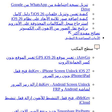
تنزيل نسخة احتياطية من WhatsApp من Google
Drive
كيفية تعيين وتنزيل خلفيات iOS 26؟ دليل كامل
كيفية إضافة صور ثلاثية الأبعاد على نظام iOS 26
استرجاع سجل المكالمات المحذوفة على الأندرويد
برنامج نقل الصور من الايفون الى الكمبيوتر
نصائح مفيدة أكثر
الأدوات المساعدة & التطبيق
سطح المكتب
iAnyGo - تغيير موقع GPS
iOS 26
تغيير الموقع بدون
كسر الحماية/الروت
iOS 27
4uKey - iPhone Screen Unlock
فتح قفل
iPhone/iPad بدون رمز المرور
4uKey - Android Screen Unlock
إزالة رمز المرور
لشاشة Android و FRP
4MeKey- فتح قفل التنشيط للآيفون
إزالة قفل تنشيط
iCloud
Tenorshare PixPretty
جديد
منقح الصور الاحترافي