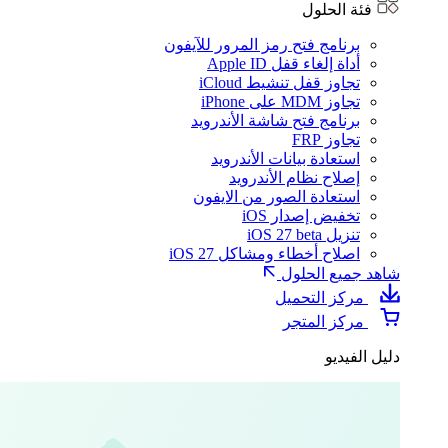
فئة الحلول
برنامج فتح رمز المرور للآيفون
أداة إلغاء قفل Apple ID
تجاوز قفل تنشيط iCloud
تجاوز MDM على iPhone
برنامج فتح شاشة الأندرويد
تجاوز FRP
استعادة بيانات الأندرويد
إصلاح نظام الأندرويد
استعادة الصور من الايفون
تخفيض إصدار iOS
تنزيل iOS 27 beta
اصلاح أخطاء ومشاكل iOS 27
شاهد جميع الحلول
مركز التحميل
مركز المتجر
دليل الفيديو