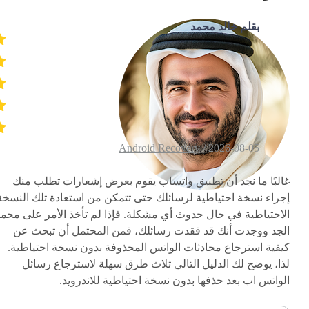
بقلم خالد محمد
Android Recovery
2026-08-05 /
غالبًا ما نجد أن تطبيق واتساب يقوم بعرض إشعارات تطلب منك
إجراء نسخة احتياطية لرسائلك حتى تتمكن من استعادة تلك النسخة
الاحتياطية في حال حدوث أي مشكلة. فإذا لم تأخذ الأمر على محم
الجد ووجدت أنك قد فقدت رسائلك، فمن المحتمل أن تبحث عن
كيفية استرجاع محادثات الواتس المحذوفة بدون نسخة احتياطية.
لذا، يوضح لك الدليل التالي ثلاث طرق سهلة لاسترجاع رسائل
الواتس اب بعد حذفها بدون نسخة احتياطية للاندرويد.