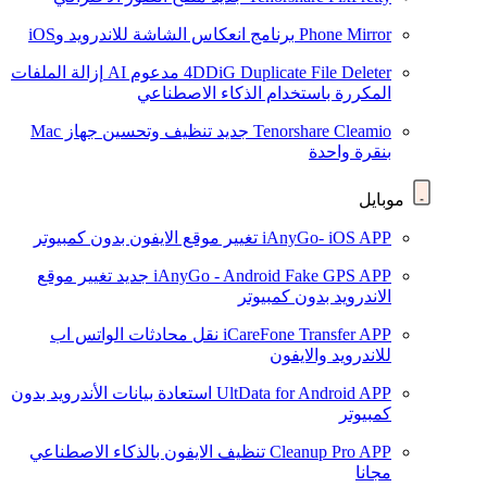
Phone Mirror
برنامج انعكاس الشاشة للاندرويد وiOS
4DDiG Duplicate File Deleter
مدعوم AI
إزالة الملفات
المكررة باستخدام الذكاء الاصطناعي
Tenorshare Cleamio
جديد
تنظيف وتحسين جهاز Mac
بنقرة واحدة
موبايل
iAnyGo- iOS APP
تغيير موقع الايفون بدون كمبيوتر
iAnyGo - Android Fake GPS APP
جديد
تغيير موقع
الاندرويد بدون كمبيوتر
iCareFone Transfer APP
نقل محادثات الواتس اب
للاندرويد والايفون
UltData for Android APP
استعادة بيانات الأندرويد بدون
كمبيوتر
Cleanup Pro APP
تنظيف الايفون بالذكاء الاصطناعي
مجانا