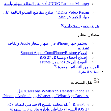
4DDiG Partition Manager
أداة نقل النظام سهلة وآمنة
4DDiG Video Repair
إصلاح مقاطع الفيديو التالفة على
جهاز الكمبيوتر/Mac
عرض جميع المنتجات
مصادر التعلم
يستمر جهاز iPhone في إظهار شعار Apple وإيقاف
تشغيله
إصلاح Support Apple Com/iPhone/Restore
إصلاح أخطاء ومشاكل iOS 27
العودة إلى ios 26 بدون iTunes
المزيد من النصائح المفيدة
النقل & الاسترداد
نقل المنتجات
iPhone 17
iCareFone WhatsApp Transfer
نقل
WhatsApp / WhatsApp Business بين Android و iPhone
iCareFone - أداة مجانية للنسخ الاحتياطي لنظام iOS
iOS 27
النسخ الاحتياطي وإدارة بيانات iOS بسهولة