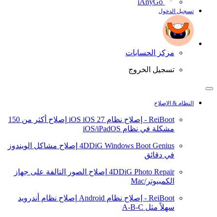
iAnyGo
تسجيل الدخول
مركز الحسابات
تسجيل الخروج
النظام & الإصلاح
ReiBoot - إصلاح نظام iOS
iOS 27
إصلاح أكثر من 150
مشكلة في نظام iOS/iPadOS
4DDiG Windows Boot Genius
إصلاح مشاكل الويندوز
في دقائق
4DDiG Photo Repair
إصلاح الصور التالفة على جهاز
الكمبيوتر/Mac
ReiBoot - إصلاح نظام Android
إصلاح نظام أندرويد
سهلاً مثل A-B-C