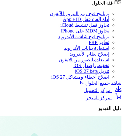
فئة الحلول
برنامج فتح رمز المرور للآيفون
أداة إلغاء قفل Apple ID
تجاوز قفل تنشيط iCloud
تجاوز MDM على iPhone
برنامج فتح شاشة الأندرويد
تجاوز FRP
استعادة بيانات الأندرويد
إصلاح نظام الأندرويد
استعادة الصور من الايفون
تخفيض إصدار iOS
تنزيل iOS 27 beta
اصلاح أخطاء ومشاكل iOS 27
شاهد جميع الحلول
مركز التحميل
مركز المتجر
دليل الفيديو