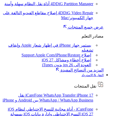
4DDiG Partition Manager
أداة نقل النظام سهلة وآمنة
4DDiG Video Repair
إصلاح مقاطع الفيديو التالفة على
جهاز الكمبيوتر/Mac
عرض جميع المنتجات
مصادر التعلم
يستمر جهاز iPhone في إظهار شعار Apple وإيقاف
تشغيله
إصلاح Support Apple Com/iPhone/Restore
إصلاح أخطاء ومشاكل iOS 27
العودة إلى ios 26 بدون iTunes
المزيد من النصائح المفيدة
النقل & الاسترداد
نقل المنتجات
iPhone 17
iCareFone WhatsApp Transfer
نقل
WhatsApp / WhatsApp Business بين Android و iPhone
iCareFone - أداة مجانية للنسخ الاحتياطي لنظام iOS
iOS 27
النسخ الاحتياطي وإدارة بيانات iOS بسهولة