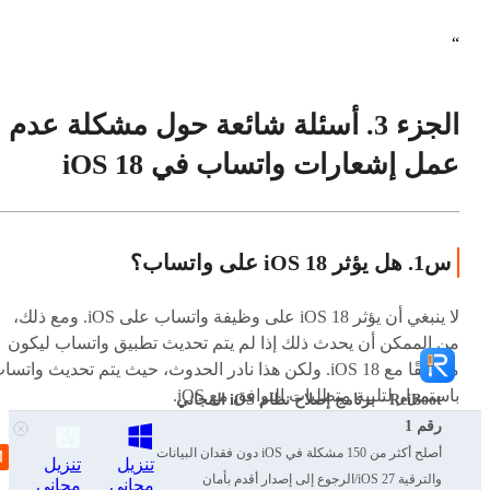
الجزء 3. أسئلة شائعة حول مشكلة عدم
عمل إشعارات واتساب في iOS 18
س1. هل يؤثر iOS 18 على واتساب؟
لا ينبغي أن يؤثر iOS 18 على وظيفة واتساب على iOS. ومع ذلك،
من الممكن أن يحدث ذلك إذا لم يتم تحديث تطبيق واتساب ليكون
متوافقًا مع iOS 18. ولكن هذا نادر الحدوث، حيث يتم تحديث واتسا
باستمرار لتلبية متطلبات التوافق مع iOS.
ReiBoot - برنامج إصلاح نظام iOS المجاني
رقم 1
أصلح أكثر من 150 مشكلة في iOS دون فقدان البيانات
س2. هل لم يعد واتساب يدعم الإصدارات القديمة
تنزيل
تنزيل
والترقية iOS 27/الرجوع إلى إصدار أقدم بأمان
مجاني
مجاني