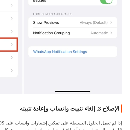
الإصلاح 3. إلغاء تثبيت واتساب وإعادة تثبيته
إذا لم تعمل الحلول البسيطة على تمكين
18، فمن المحتمل وجود أخطاء في تطبيق واتساب تسبب مشاكل