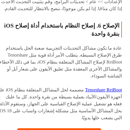
الإعدادات >> عام > تحديثات البرامج، وقم بتثبيت التحديث الأحدث
إذا كان متاحًا. إذا لم يكن موجودًا، ننصح بالانتظار للتحديث القادم.
الإصلاح 6. إصلاح النظام باستخدام أداة إصلاح iOS
بنقرة واحدة
عادة ما تكون مشاكل التحديثات التجريبية صعبة الحل باستخدام
طرق الإصلاح البسيطة. يتطلب الأمر أداة قوية مثل Tenorshare
ReiBoot لإصلاح المشاكل المتعلقة بنظام iOS، بما في ذلك الأخطاء
والمشاكل الأخرى المعقدة مثل تعليق الآيفون على شعار أبل أو
الشاشة السوداء.
Tenorshare ReiBoot
مصممة لحل المشاكل المتعلق
أجهزة الآيفون/الآيباد بعملية بسيطة من نقرة واحدة. كل ما عليك
فعله هو تشغيل عملية الإصلاح القياسية على الجهاز، وستقوم الأداة
بحل المشاكل الأساسية مثل مشكلة إشعارات واتساب على 
التي يصعب حلها يدويًا.