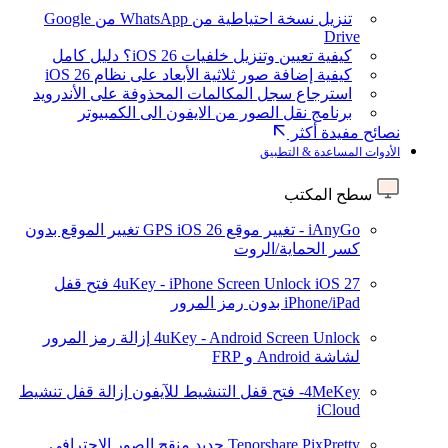
تنزيل نسخة احتياطية من WhatsApp من Google
Drive
كيفية تعيين وتنزيل خلفيات iOS 26؟ دليل كامل
كيفية إضافة صور ثلاثية الأبعاد على نظام iOS 26
استرجاع سجل المكالمات المحذوفة على الأندرويد
برنامج نقل الصور من الايفون الى الكمبيوتر
نصائح مفيدة أكثر
الأدوات المساعدة & التطبيق
سطح المكتب
iAnyGo - تغيير موقع GPS
iOS 26
تغيير الموقع بدون
كسر الحماية/الروت
iOS 27
4uKey - iPhone Screen Unlock
فتح قفل
iPhone/iPad بدون رمز المرور
4uKey - Android Screen Unlock
إزالة رمز المرور
لشاشة Android و FRP
4MeKey- فتح قفل التنشيط للآيفون
إزالة قفل تنشيط
iCloud
Tenorshare PixPretty
جديد
منقح الصور الاحترافي