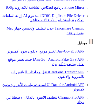
Phone Mirror
برنامج انعكاس الشاشة للاندرويد وiOS
4DDiG Duplicate File Deleter
مدعوم AI
إزالة الملفات
المكررة باستخدام الذكاء الاصطناعي
Tenorshare Cleamio
جديد
تنظيف وتحسين جهاز Mac
بنقرة واحدة
موبايل
iAnyGo- iOS APP
تغيير موقع الايفون بدون كمبيوتر
iAnyGo - Android Fake GPS APP
جديد
تغيير موقع
الاندرويد بدون كمبيوتر
iCareFone Transfer APP
نقل محادثات الواتس اب
للاندرويد والايفون
UltData for Android APP
استعادة بيانات الأندرويد بدون
كمبيوتر
Cleanup Pro APP
تنظيف الايفون بالذكاء الاصطناعي
مجانا