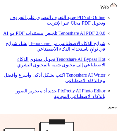
Web
PDNob Online
جديد
التعرف البصري على الحروف
وتحويل PDF مجانًا عبر الإنترنت
2.0.0
Tenorshare AI PDF
تلخيص مستندات PDF مع AI
شرائح الذكاء الاصطناعي من Tenorshare
إنشاء شرائح
في ثوانٍ باستخدام الذكاء الاصطناعي
Hot
Tenorshare AI Bypass
تحويل محتوى الذكاء
الاصطناعي إلى محتوى شبيه بالمحتوى البشري
Tenorshare AI Writer
اكتب بشكل أذكى وأسرع وأفضل
مع الذكاء الاصطناعي
PixPretty AI Photo Editor
جديد
أداة تحرير الصور
بالذكاء الاصطناعي المجانية
مميز