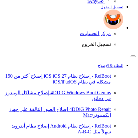
iAnyGo
تسجيل الدخول
مركز الحسابات
تسجيل الخروج
النظام & الإصلاح
ReiBoot - إصلاح نظام iOS
iOS 27
إصلاح أكثر من 150
مشكلة في نظام iOS/iPadOS
4DDiG Windows Boot Genius
إصلاح مشاكل الويندوز
في دقائق
4DDiG Photo Repair
إصلاح الصور التالفة على جهاز
الكمبيوتر/Mac
ReiBoot - إصلاح نظام Android
إصلاح نظام أندرويد
سهلاً مثل A-B-C