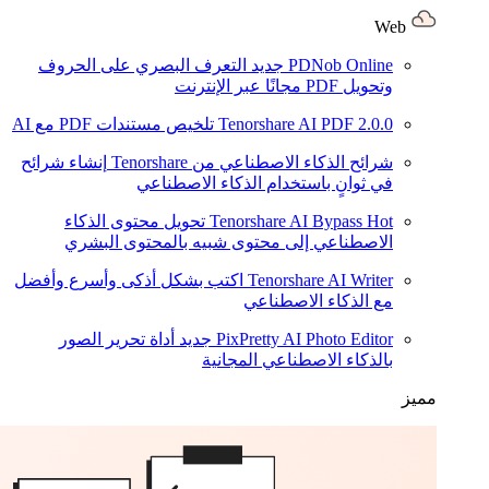
Web
PDNob Online
جديد
التعرف البصري على الحروف
وتحويل PDF مجانًا عبر الإنترنت
2.0.0
Tenorshare AI PDF
تلخيص مستندات PDF مع AI
شرائح الذكاء الاصطناعي من Tenorshare
إنشاء شرائح
في ثوانٍ باستخدام الذكاء الاصطناعي
Hot
Tenorshare AI Bypass
تحويل محتوى الذكاء
الاصطناعي إلى محتوى شبيه بالمحتوى البشري
Tenorshare AI Writer
اكتب بشكل أذكى وأسرع وأفضل
مع الذكاء الاصطناعي
PixPretty AI Photo Editor
جديد
أداة تحرير الصور
بالذكاء الاصطناعي المجانية
مميز