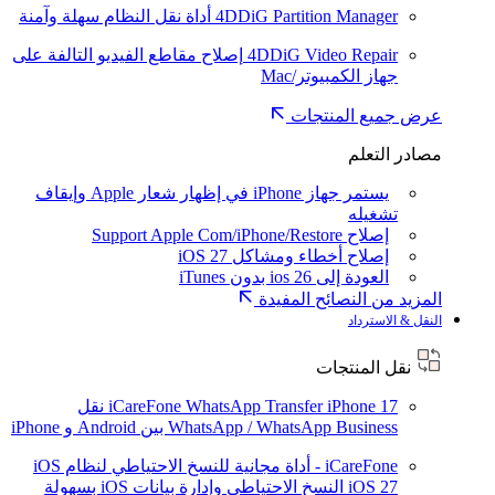
4DDiG Partition Manager
أداة نقل النظام سهلة وآمنة
4DDiG Video Repair
إصلاح مقاطع الفيديو التالفة على
جهاز الكمبيوتر/Mac
عرض جميع المنتجات
مصادر التعلم
يستمر جهاز iPhone في إظهار شعار Apple وإيقاف
تشغيله
إصلاح Support Apple Com/iPhone/Restore
إصلاح أخطاء ومشاكل iOS 27
العودة إلى ios 26 بدون iTunes
المزيد من النصائح المفيدة
النقل & الاسترداد
نقل المنتجات
iPhone 17
iCareFone WhatsApp Transfer
نقل
WhatsApp / WhatsApp Business بين Android و iPhone
iCareFone - أداة مجانية للنسخ الاحتياطي لنظام iOS
iOS 27
النسخ الاحتياطي وإدارة بيانات iOS بسهولة