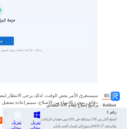
سيستغرق الأمر بعض الوقت، لذلك يرجى الانتظار لبض
دقائق. بمجرد الانتهاء من الإصلاح، سيتم إعادة تشغيل
ReiBoot - برنامج إصلاح نظام iOS المجاني
جهازك تلقائيًا.
رقم 1
أصلح أكثر من 150 مشكلة في iOS دون فقدان البيانات
تنزيل
تنزيل
والترقية iOS 27/الرجوع إلى إصدار أقدم بأمان
مجاني
مجاني