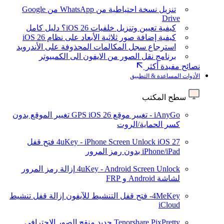
تنزيل نسخة احتياطية من WhatsApp من Google
Drive
كيفية تعيين وتنزيل خلفيات iOS 26؟ دليل كامل
كيفية إضافة صور ثلاثية الأبعاد على نظام iOS 26
استرجاع سجل المكالمات المحذوفة على الأندرويد
برنامج نقل الصور من الايفون الى الكمبيوتر
نصائح مفيدة أكثر
الأدوات المساعدة & التطبيق
سطح المكتب
iAnyGo - تغيير موقع GPS
iOS 26
تغيير الموقع بدون
كسر الحماية/الروت
iOS 27
4uKey - iPhone Screen Unlock
فتح قفل
iPhone/iPad بدون رمز المرور
4uKey - Android Screen Unlock
إزالة رمز المرور
لشاشة Android و FRP
4MeKey- فتح قفل التنشيط للآيفون
إزالة قفل تنشيط
iCloud
Tenorshare PixPretty
جديد
منقح الصور الاحترافي