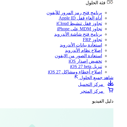
فئة الحلول
برنامج فتح رمز المرور للآيفون
أداة إلغاء قفل Apple ID
تجاوز قفل تنشيط iCloud
تجاوز MDM على iPhone
برنامج فتح شاشة الأندرويد
تجاوز FRP
استعادة بيانات الأندرويد
إصلاح نظام الأندرويد
استعادة الصور من الايفون
تخفيض إصدار iOS
تنزيل iOS 27 beta
اصلاح أخطاء ومشاكل iOS 27
شاهد جميع الحلول
مركز التحميل
مركز المتجر
دليل الفيديو