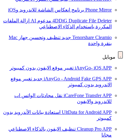
Phone Mirror
برنامج انعكاس الشاشة للاندرويد وiOS
4DDiG Duplicate File Deleter
مدعوم AI
إزالة الملفات
المكررة باستخدام الذكاء الاصطناعي
Tenorshare Cleamio
جديد
تنظيف وتحسين جهاز Mac
بنقرة واحدة
موبايل
iAnyGo- iOS APP
تغيير موقع الايفون بدون كمبيوتر
iAnyGo - Android Fake GPS APP
جديد
تغيير موقع
الاندرويد بدون كمبيوتر
iCareFone Transfer APP
نقل محادثات الواتس اب
للاندرويد والايفون
UltData for Android APP
استعادة بيانات الأندرويد بدون
كمبيوتر
Cleanup Pro APP
تنظيف الايفون بالذكاء الاصطناعي
مجانا