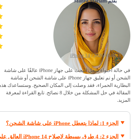
بقلم Mahra Mariam
iPhone 14
2026-08-05 /
في حالة احتواء سجل البحث على جهاز iPhone عالقًا على شاشة
الشحن أو تم تعليق جهاز iPhone على شاشة الشحن أو شاشة
البطارية الحمراء، فقد وصلت إلى المكان الصحيح. وستساعدك هذه
المقالة في حل المشكلة من خلال 8 نصائح. تابع القراءة لمعرفة
المزيد.
الجزء 1: لماذا يتعطل iPhone على شاشة الشحن؟
الجزء 2: 4 طرق بسيطة لإصلاح iPhone 14 العا