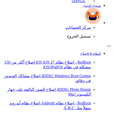
iAnyGo
تسجيل الدخول
مركز الحسابات
تسجيل الخروج
النظام & الإصلاح
ReiBoot - إصلاح نظام iOS
iOS 27
إصلاح أكثر من 150
مشكلة في نظام iOS/iPadOS
4DDiG Windows Boot Genius
إصلاح مشاكل الويندوز
في دقائق
4DDiG Photo Repair
إصلاح الصور التالفة على جهاز
الكمبيوتر/Mac
ReiBoot - إصلاح نظام Android
إصلاح نظام أندرويد
سهلاً مثل A-B-C