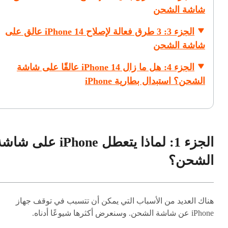
شاشة الشحن
الجزء 3: 3 طرق فعالة لإصلاح iPhone 14 عالق على
شاشة الشحن
الجزء 4: هل ما زال iPhone 14 عالقًا على شاشة
الشحن؟ استبدال بطارية iPhone
الجزء 1: لماذا يتعطل iPhone على شا
الشحن؟
هناك العديد من الأسباب التي يمكن أن تتسبب في توقف جهاز
iPhone عن شاشة الشحن. وسنعرض أكثرها شيوعًا أدناه.