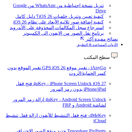
تنزيل نسخة احتياطية من WhatsApp من Google
Drive
كيفية تعيين وتنزيل خلفيات iOS 26؟ دليل كامل
كيفية إضافة صور ثلاثية الأبعاد على نظام iOS 26
استرجاع سجل المكالمات المحذوفة على الأندرويد
برنامج نقل الصور من الايفون الى الكمبيوتر
نصائح مفيدة أكثر
الأدوات المساعدة & التطبيق
سطح المكتب
iAnyGo - تغيير موقع GPS
iOS 26
تغيير الموقع بدون
كسر الحماية/الروت
iOS 27
4uKey - iPhone Screen Unlock
فتح قفل
iPhone/iPad بدون رمز المرور
4uKey - Android Screen Unlock
إزالة رمز المرور
لشاشة Android و FRP
4MeKey- فتح قفل التنشيط للآيفون
إزالة قفل تنشيط
iCloud
Tenorshare PixPretty
جديد
منقح الصور الاحترافي