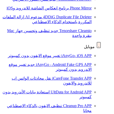
Phone Mirror
برنامج انعكاس الشاشة للاندرويد وiOS
4DDiG Duplicate File Deleter
مدعوم AI
إزالة الملفات
المكررة باستخدام الذكاء الاصطناعي
Tenorshare Cleamio
جديد
تنظيف وتحسين جهاز Mac
بنقرة واحدة
موبايل
iAnyGo- iOS APP
تغيير موقع الايفون بدون كمبيوتر
iAnyGo - Android Fake GPS APP
جديد
تغيير موقع
الاندرويد بدون كمبيوتر
iCareFone Transfer APP
نقل محادثات الواتس اب
للاندرويد والايفون
UltData for Android APP
استعادة بيانات الأندرويد بدون
كمبيوتر
Cleanup Pro APP
تنظيف الايفون بالذكاء الاصطناعي
مجانا