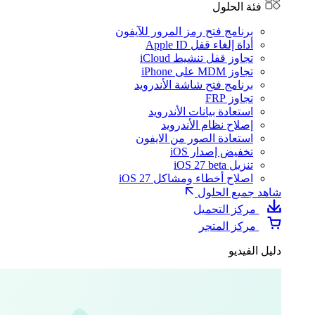
فئة الحلول
برنامج فتح رمز المرور للآيفون
أداة إلغاء قفل Apple ID
تجاوز قفل تنشيط iCloud
تجاوز MDM على iPhone
برنامج فتح شاشة الأندرويد
تجاوز FRP
استعادة بيانات الأندرويد
إصلاح نظام الأندرويد
استعادة الصور من الايفون
تخفيض إصدار iOS
تنزيل iOS 27 beta
اصلاح أخطاء ومشاكل iOS 27
شاهد جميع الحلول
مركز التحميل
مركز المتجر
دليل الفيديو