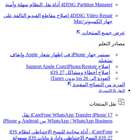
4DDiG Partition Manager
أداة نقل النظام سهلة وآمنة
4DDiG Video Repair
إصلاح مقاطع الفيديو التالفة على
جهاز الكمبيوتر/Mac
عرض جميع المنتجات
مصادر التعلم
يستمر جهاز iPhone في إظهار شعار Apple وإيقاف
تشغيله
إصلاح Support Apple Com/iPhone/Restore
إصلاح أخطاء ومشاكل iOS 27
العودة إلى ios 26 بدون iTunes
المزيد من النصائح المفيدة
النقل & الاسترداد
نقل المنتجات
iPhone 17
iCareFone WhatsApp Transfer
نقل
WhatsApp / WhatsApp Business بين Android و iPhone
iCareFone - أداة مجانية للنسخ الاحتياطي لنظام iOS
iOS 27
النسخ الاحتياطي وإدارة بيانات iOS بسهولة