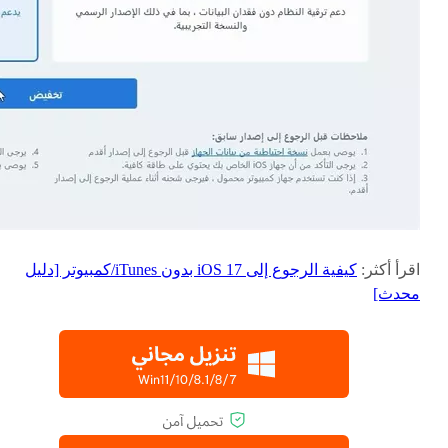
اقرأ أكثر:
كيفية الرجوع إلى iOS 17 بدون iTunes/كمبيوتر [دليل
محدث]