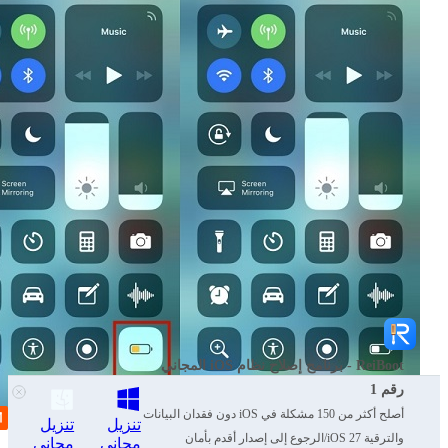
ReiBoot - برنامج إصلاح نظام iOS المجاني
رقم 1
أصلح أكثر من 150 مشكلة في iOS دون فقدان البيانات
تنزيل
تنزيل
والترقية iOS 27/الرجوع إلى إصدار أقدم بأمان
مجاني
مجاني