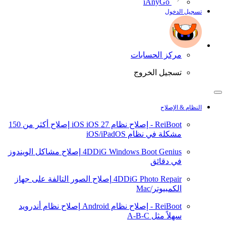
iAnyGo
تسجيل الدخول
مركز الحسابات
تسجيل الخروج
النظام & الإصلاح
ReiBoot - إصلاح نظام iOS
iOS 27
إصلاح أكثر من 150
مشكلة في نظام iOS/iPadOS
4DDiG Windows Boot Genius
إصلاح مشاكل الويندوز
في دقائق
4DDiG Photo Repair
إصلاح الصور التالفة على جهاز
الكمبيوتر/Mac
ReiBoot - إصلاح نظام Android
إصلاح نظام أندرويد
سهلاً مثل A-B-C