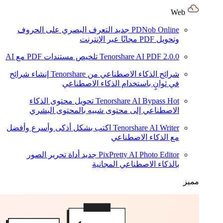
Web
PDNob Online
جديد
التعرف البصري على الحروف
وتحويل PDF مجانًا عبر الإنترنت
2.0.0
Tenorshare AI PDF
تلخيص مستندات PDF مع AI
شرائح الذكاء الاصطناعي من Tenorshare
إنشاء شرائح
في ثوانٍ باستخدام الذكاء الاصطناعي
Hot
Tenorshare AI Bypass
تحويل محتوى الذكاء
الاصطناعي إلى محتوى شبيه بالمحتوى البشري
Tenorshare AI Writer
اكتب بشكل أذكى وأسرع وأفضل
مع الذكاء الاصطناعي
PixPretty AI Photo Editor
جديد
أداة تحرير الصور
بالذكاء الاصطناعي المجانية
مميز