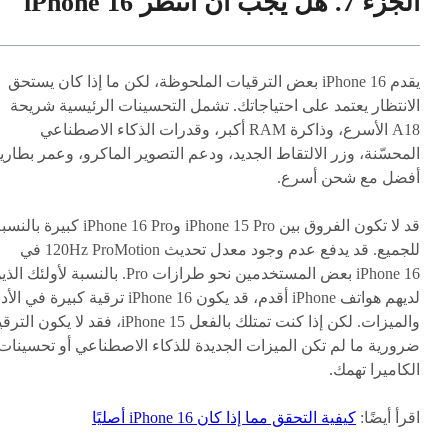
الجزء 7. هل يجب أن أنتظر iPhone 16
يقدم iPhone 16 بعض الترقيات الملحوظة، لكن ما إذا كان يستحق
الانتظار يعتمد على احتياجاتك. تشمل التحسينات الرئيسية شريحة
A18 الأسرع، وذاكرة RAM أكبر، وقدرات الذكاء الاصطناعي
المحسّنة، وزر الالتقاط الجديد، ودعم التصوير الماكرو، وعمر بطاري
أفضل مع شحن أسرع.
قد لا تكون الفروق بين iPhone 15 Pro وiPhone 16 Pro كبيرة بال
للجميع. قد يدفع عدم وجود معدل تحديث 120Hz ProMotion في
iPhone 16 بعض المستخدمين نحو طرازات Pro. بالنسبة لأولئك ا
لديهم هواتف iPhone أقدم، قد يكون iPhone 16 ترقية كبيرة في ا
والميزات. لكن إذا كنت تمتلك بالفعل iPhone 15، فقد لا يكون ال
ضرورية ما لم تكن الميزات الجديدة للذكاء الاصطناعي أو تحسينات
الكاميرا تهمك.
اقرأ أيضًا:
كيفية التحقق مما إذا كان iPhone 16 أصليًا