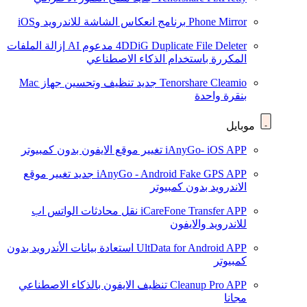
Phone Mirror
برنامج انعكاس الشاشة للاندرويد وiOS
4DDiG Duplicate File Deleter
مدعوم AI
إزالة الملفات
المكررة باستخدام الذكاء الاصطناعي
Tenorshare Cleamio
جديد
تنظيف وتحسين جهاز Mac
بنقرة واحدة
موبايل
iAnyGo- iOS APP
تغيير موقع الايفون بدون كمبيوتر
iAnyGo - Android Fake GPS APP
جديد
تغيير موقع
الاندرويد بدون كمبيوتر
iCareFone Transfer APP
نقل محادثات الواتس اب
للاندرويد والايفون
UltData for Android APP
استعادة بيانات الأندرويد بدون
كمبيوتر
Cleanup Pro APP
تنظيف الايفون بالذكاء الاصطناعي
مجانا