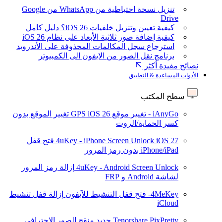
تنزيل نسخة احتياطية من WhatsApp من Google
Drive
كيفية تعيين وتنزيل خلفيات iOS 26؟ دليل كامل
كيفية إضافة صور ثلاثية الأبعاد على نظام iOS 26
استرجاع سجل المكالمات المحذوفة على الأندرويد
برنامج نقل الصور من الايفون الى الكمبيوتر
نصائح مفيدة أكثر
الأدوات المساعدة & التطبيق
سطح المكتب
iAnyGo - تغيير موقع GPS
iOS 26
تغيير الموقع بدون
كسر الحماية/الروت
iOS 27
4uKey - iPhone Screen Unlock
فتح قفل
iPhone/iPad بدون رمز المرور
4uKey - Android Screen Unlock
إزالة رمز المرور
لشاشة Android و FRP
4MeKey- فتح قفل التنشيط للآيفون
إزالة قفل تنشيط
iCloud
Tenorshare PixPretty
جديد
منقح الصور الاحترافي