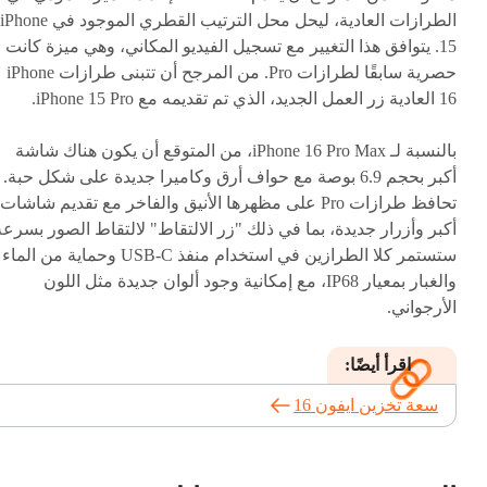
الطرازات العادية، ليحل محل الترتيب القطري الموجود في iPhone
15. يتوافق هذا التغيير مع تسجيل الفيديو المكاني، وهي ميزة كانت
حصرية سابقًا لطرازات Pro. من المرجح أن تتبنى طرازات iPhone
16 العادية زر العمل الجديد، الذي تم تقديمه مع iPhone 15 Pro.
بالنسبة لـ iPhone 16 Pro Max، من المتوقع أن يكون هناك شاشة
أكبر بحجم 6.9 بوصة مع حواف أرق وكاميرا جديدة على شكل حبة.
تحافظ طرازات Pro على مظهرها الأنيق والفاخر مع تقديم شاشات
أكبر وأزرار جديدة، بما في ذلك "زر الالتقاط" لالتقاط الصور بسرعة
ستستمر كلا الطرازين في استخدام منفذ USB-C وحماية من الماء
والغبار بمعيار IP68، مع إمكانية وجود ألوان جديدة مثل اللون
الأرجواني.
اقرأ أيضًا:
سعة تخزين ايفون 16