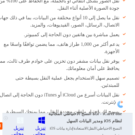
نقل الصور بشكل انتقائي أو بالجملة، مع الحفاظ على 00
جودة الصورة الأصلية أثناء النقل.
نقل ما يصل إلى 10 أنواع مختلفة من البيانات، بما في ذلك جها
الاتصال، الرسائل، الصور، الفيديوهات، والمزيد.
يعمل مباشرة بين هاتفين دون الحاجة إلى كمبيوتر.
يدعم أكثر من 1,000 طراز هاتف، مما يضمن توافقًا واسعًا مع
الأجهزة.
يوفر نقل بيانات مشفر دون تخزين على خوادم طرف ثالث، مما
يحافظ على أمان معلوماتك.
تصميم سهل الاستخدام يجعل عملية النقل بسيطة حتى
للمبتدئين.
نقل البيانات أسرع من iCloud أو iTunes دون الحاجة إلى اتصال
بالإنترنت.
يسمح لك باختيار ملفات محددة للنقل، مما يمنحك السيطرة
iCareFone - أداة النسخ الاحتياطي المجانية
الكاملة على بياناتك.
لنظام iOS ومدير البيانات السهل
تنزيل
تنزيل
النسخ الاحتياطي/النقل/الاستعادة/إدارة بيانات iOS
مجاني
مجاني