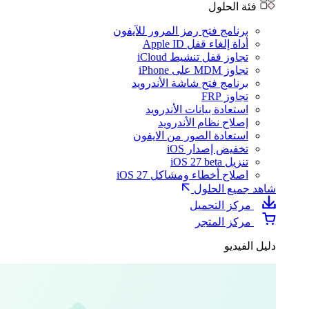
فئة الحلول
برنامج فتح رمز المرور للآيفون
أداة إلغاء قفل Apple ID
تجاوز قفل تنشيط iCloud
تجاوز MDM على iPhone
برنامج فتح شاشة الأندرويد
تجاوز FRP
استعادة بيانات الأندرويد
إصلاح نظام الأندرويد
استعادة الصور من الايفون
تخفيض إصدار iOS
تنزيل iOS 27 beta
اصلاح أخطاء ومشاكل iOS 27
شاهد جميع الحلول
مركز التحميل
مركز المتجر
دليل الفيديو