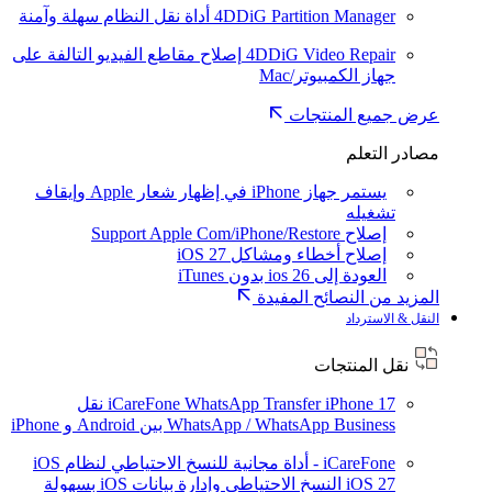
4DDiG Partition Manager
أداة نقل النظام سهلة وآمنة
4DDiG Video Repair
إصلاح مقاطع الفيديو التالفة على
جهاز الكمبيوتر/Mac
عرض جميع المنتجات
مصادر التعلم
يستمر جهاز iPhone في إظهار شعار Apple وإيقاف
تشغيله
إصلاح Support Apple Com/iPhone/Restore
إصلاح أخطاء ومشاكل iOS 27
العودة إلى ios 26 بدون iTunes
المزيد من النصائح المفيدة
النقل & الاسترداد
نقل المنتجات
iPhone 17
iCareFone WhatsApp Transfer
نقل
WhatsApp / WhatsApp Business بين Android و iPhone
iCareFone - أداة مجانية للنسخ الاحتياطي لنظام iOS
iOS 27
النسخ الاحتياطي وإدارة بيانات iOS بسهولة