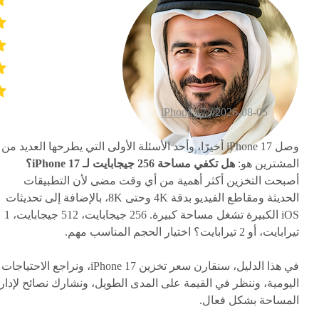
iPhone 17
2026-08-05 /
وصل iPhone 17 أخيرًا، وأحد الأسئلة الأولى التي يطرحها العديد من
المشترين هو:
هل تكفي مساحة 256 جيجابايت لـ iPhone 17؟
أصبحت التخزين أكثر أهمية من أي وقت مضى لأن التطبيقات
الحديثة ومقاطع الفيديو بدقة 4K وحتى 8K، بالإضافة إلى تحديثات
iOS الكبيرة تشغل مساحة كبيرة. 256 جيجابايت، 512 جيجابايت، 1
تيرابايت، أو 2 تيرابايت؟ اختيار الحجم المناسب مهم.
في هذا الدليل، سنقارن سعر تخزين iPhone 17، ونراجع الاحتياجات
اليومية، وننظر في القيمة على المدى الطويل، ونشارك نصائح لإدار
المساحة بشكل فعال.