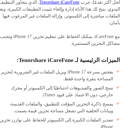
لحل أكثر تقدمًا، جرب
Tenorshare iCareFone
، الذي يتجاوز التنظيف
اليدوي. يتيح لك هذا الأداة إدارة وإلغاء تثبيت التطبيقات الكبيرة، ونق
الملفات مباشرة إلى الكمبيوتر، وإزالة الملفات غير المرغوب فيها
بأمان.
مع iCareFone، يمكنك الحفاظ على تنظيم تخزين iPhone 17 وتجنب
مشاكل التخزين المستمرة.
الميزات الرئيسية لـ Tenorshare iCareFone:
يفحص بسرعة iPhone 17 ويزيل الملفات غير الضرورية لتحرير
المساحة بنقرة واحدة فقط.
نسخ الصور والفيديوهات احتياطيًا إلى الكمبيوتر أو محرك
خارجي، دون الاعتماد على قيود iTunes.
يمسح ذاكرة التخزين المؤقت للتطبيق، والملفات القديمة،
وبيانات الخلفية التي تشغل مساحة تخزين قيمة بصمت.
تصدير الملفات الكبيرة إلى الكمبيوتر للحفاظ على توازن تخزين
iPhone.