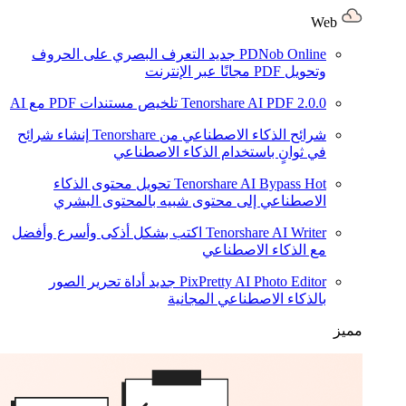
Web
PDNob Online
جديد
التعرف البصري على الحروف
وتحويل PDF مجانًا عبر الإنترنت
2.0.0
Tenorshare AI PDF
تلخيص مستندات PDF مع AI
شرائح الذكاء الاصطناعي من Tenorshare
إنشاء شرائح
في ثوانٍ باستخدام الذكاء الاصطناعي
Hot
Tenorshare AI Bypass
تحويل محتوى الذكاء
الاصطناعي إلى محتوى شبيه بالمحتوى البشري
Tenorshare AI Writer
اكتب بشكل أذكى وأسرع وأفضل
مع الذكاء الاصطناعي
PixPretty AI Photo Editor
جديد
أداة تحرير الصور
بالذكاء الاصطناعي المجانية
مميز