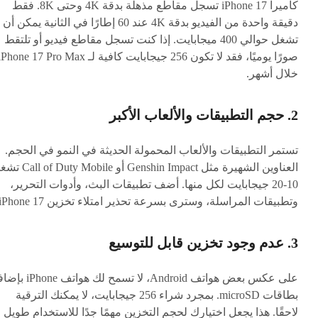
كاميرا iPhone 17 تسجل مقاطع مذهلة بدقة 4K وحتى 8K. فقط
دقيقة واحدة من الفيديو بدقة 4K عند 60 إطارًا في الثانية يمكن أن
تشغل حوالي 400 ميجابايت. إذا كنت تسجل مقاطع فيديو أو تلتقط
صورًا يوميًا، فقد لا تكون 256 جيجابايت كافية لـ Phone 17 Pro Max
خلال أشهر.
2. حجم التطبيقات والألعاب الأكبر
تستمر التطبيقات والألعاب المحمولة الحديثة في النمو في الحجم.
العناوين الشهيرة مثل Genshin Impact أو y Mobile
10-20 جيجابايت لكل منها. أضف تطبيقات البث، وأدوات التحرير،
وتطبيقات المراسلة، وسترى بسرعة تحذير امتلاء تخزين iPhone 17.
3. عدم وجود تخزين قابل للتوسيع
على عكس بعض هواتف Android، لا تسمح لك هواتف 
بطاقات microSD. بمجرد شراء 256 جيجابايت، لا يمكنك الترقية
لاحقًا. هذا يجعل اختيارك لحجم التخزين مهمًا جدًا للاستخدام طويل