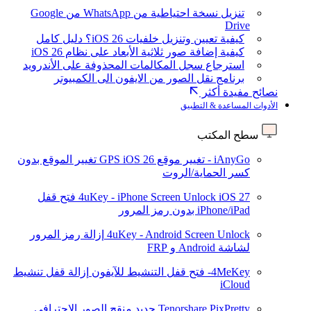
تنزيل نسخة احتياطية من WhatsApp من Google
Drive
كيفية تعيين وتنزيل خلفيات iOS 26؟ دليل كامل
كيفية إضافة صور ثلاثية الأبعاد على نظام iOS 26
استرجاع سجل المكالمات المحذوفة على الأندرويد
برنامج نقل الصور من الايفون الى الكمبيوتر
نصائح مفيدة أكثر
الأدوات المساعدة & التطبيق
سطح المكتب
iAnyGo - تغيير موقع GPS
iOS 26
تغيير الموقع بدون
كسر الحماية/الروت
iOS 27
4uKey - iPhone Screen Unlock
فتح قفل
iPhone/iPad بدون رمز المرور
4uKey - Android Screen Unlock
إزالة رمز المرور
لشاشة Android و FRP
4MeKey- فتح قفل التنشيط للآيفون
إزالة قفل تنشيط
iCloud
Tenorshare PixPretty
جديد
منقح الصور الاحترافي