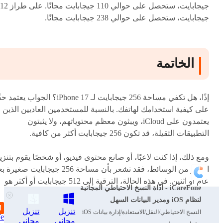
جيجابايت، ستحصل على حوالي 110 جيجابايت م
جيجابايت، ستحصل على حوالي 238 جيجابايت مجانًا.
الخاتمة
إذًا، هل تكفي مساحة 256 جيجابايت لـ iPhone 17؟ الجواب يعتمد
على كيفية استخدامك لهاتفك. بالنسبة للمستخدمين العاديين الذين
يعتمدون على iCloud، ويبثون معظم محتوياتهم، ولا يثبتون
التطبيقات الثقيلة، قد تكون 256 جيجابايت أكثر من كافية.
ومع ذلك، إذا كنت لاعبًا، أو صانع محتوى فيديو، أو شخصًا يقوم بتنزي
الكثير من الوسائط، فقد تشعر بأن مساحة 256 جيجابايت صغيرة
عام أو اثنين. في هذه الحالة، الترقية إلى 512 جيجابايت أو أكثر هو
iCareFone - أداة النسخ الاحتياطي المجانية
الخيار الأفضل.
لنظام iOS ومدير البيانات السهل
تنزيل
تنزيل
النسخ الاحتياطي/النقل/الاستعادة/إدارة بيانات iOS
إذا بدأت مشكلة امتلاء تخزين iPhone 17 بالفعل،
يمكن لـ norshare
مجاني
مجاني