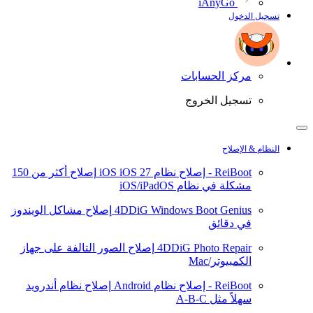
iAnyGo
تسجيل الدخول
مركز الحسابات
تسجيل الخروج
النظام & الإصلاح
ReiBoot - إصلاح نظام iOS
iOS 27
إصلاح أكثر من 150
مشكلة في نظام iOS/iPadOS
4DDiG Windows Boot Genius
إصلاح مشاكل الويندوز
في دقائق
4DDiG Photo Repair
إصلاح الصور التالفة على جهاز
الكمبيوتر/Mac
ReiBoot - إصلاح نظام Android
إصلاح نظام أندرويد
سهلاً مثل A-B-C