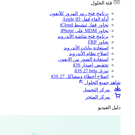
فئة الحلول
برنامج فتح رمز المرور للآيفون
أداة إلغاء قفل Apple ID
تجاوز قفل تنشيط iCloud
تجاوز MDM على iPhone
برنامج فتح شاشة الأندرويد
تجاوز FRP
استعادة بيانات الأندرويد
إصلاح نظام الأندرويد
استعادة الصور من الايفون
تخفيض إصدار iOS
تنزيل iOS 27 beta
اصلاح أخطاء ومشاكل iOS 27
شاهد جميع الحلول
مركز التحميل
مركز المتجر
دليل الفيديو