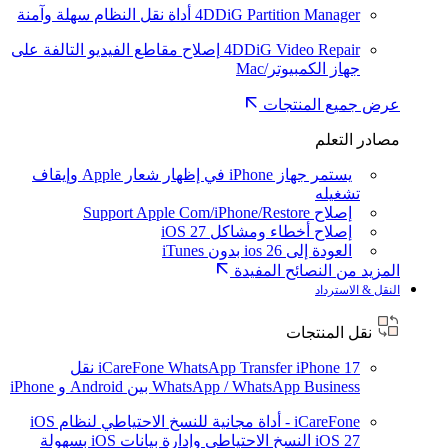
4DDiG Partition Manager
أداة نقل النظام سهلة وآمنة
4DDiG Video Repair
إصلاح مقاطع الفيديو التالفة على
جهاز الكمبيوتر/Mac
عرض جميع المنتجات
مصادر التعلم
يستمر جهاز iPhone في إظهار شعار Apple وإيقاف
تشغيله
إصلاح Support Apple Com/iPhone/Restore
إصلاح أخطاء ومشاكل iOS 27
العودة إلى ios 26 بدون iTunes
المزيد من النصائح المفيدة
النقل & الاسترداد
نقل المنتجات
iPhone 17
iCareFone WhatsApp Transfer
نقل
WhatsApp / WhatsApp Business بين Android و iPhone
iCareFone - أداة مجانية للنسخ الاحتياطي لنظام iOS
iOS 27
النسخ الاحتياطي وإدارة بيانات iOS بسهولة