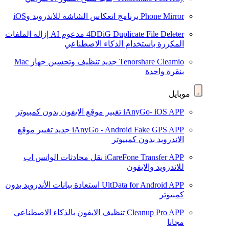
Phone Mirror
برنامج انعكاس الشاشة للاندرويد وiOS
4DDiG Duplicate File Deleter
مدعوم AI
إزالة الملفات
المكررة باستخدام الذكاء الاصطناعي
Tenorshare Cleamio
جديد
تنظيف وتحسين جهاز Mac
بنقرة واحدة
موبايل
iAnyGo- iOS APP
تغيير موقع الايفون بدون كمبيوتر
iAnyGo - Android Fake GPS APP
جديد
تغيير موقع
الاندرويد بدون كمبيوتر
iCareFone Transfer APP
نقل محادثات الواتس اب
للاندرويد والايفون
UltData for Android APP
استعادة بيانات الأندرويد بدون
كمبيوتر
Cleanup Pro APP
تنظيف الايفون بالذكاء الاصطناعي
مجانا