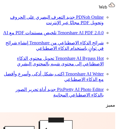
Web
PDNob Online
جديد
التعرف البصري على الحروف
وتحويل PDF مجانًا عبر الإنترنت
2.0.0
Tenorshare AI PDF
تلخيص مستندات PDF مع AI
شرائح الذكاء الاصطناعي من Tenorshare
إنشاء شرائح
في ثوانٍ باستخدام الذكاء الاصطناعي
Hot
Tenorshare AI Bypass
تحويل محتوى الذكاء
الاصطناعي إلى محتوى شبيه بالمحتوى البشري
Tenorshare AI Writer
اكتب بشكل أذكى وأسرع وأفضل
مع الذكاء الاصطناعي
PixPretty AI Photo Editor
جديد
أداة تحرير الصور
بالذكاء الاصطناعي المجانية
مميز