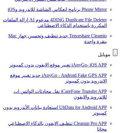
Phone Mirror
برنامج انعكاس الشاشة للاندرويد وiOS
4DDiG Duplicate File Deleter
مدعوم AI
إزالة الملفات
المكررة باستخدام الذكاء الاصطناعي
Tenorshare Cleamio
جديد
تنظيف وتحسين جهاز Mac
بنقرة واحدة
موبايل
iAnyGo- iOS APP
تغيير موقع الايفون بدون كمبيوتر
iAnyGo - Android Fake GPS APP
جديد
تغيير موقع
الاندرويد بدون كمبيوتر
iCareFone Transfer APP
نقل محادثات الواتس اب
للاندرويد والايفون
UltData for Android APP
استعادة بيانات الأندرويد بدون
كمبيوتر
Cleanup Pro APP
تنظيف الايفون بالذكاء الاصطناعي
مجانا