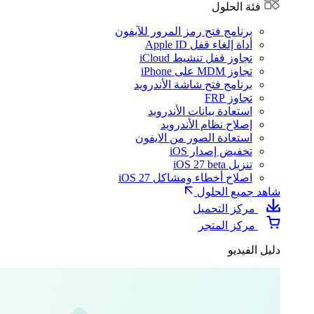
فئة الحلول
برنامج فتح رمز المرور للآيفون
أداة إلغاء قفل Apple ID
تجاوز قفل تنشيط iCloud
تجاوز MDM على iPhone
برنامج فتح شاشة الأندرويد
تجاوز FRP
استعادة بيانات الأندرويد
إصلاح نظام الأندرويد
استعادة الصور من الايفون
تخفيض إصدار iOS
تنزيل iOS 27 beta
اصلاح أخطاء ومشاكل iOS 27
شاهد جميع الحلول
مركز التحميل
مركز المتجر
دليل الفيديو