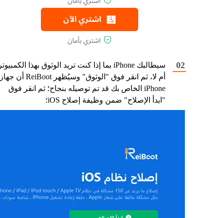
سيطالبك iPhone بما إذا كنت تريد الوثوق بهذا الكمبيوتر
أم لا، ثم انقر فوق "الوثوق" وسيُظهر ReiBoot أن جهاز
iPhone الخاص بك قد تم توصيله بنجاح؛ ثم انقر فوق
"ابدأ الإصلاح" ضمن وظيفة إصلاح iOS؛