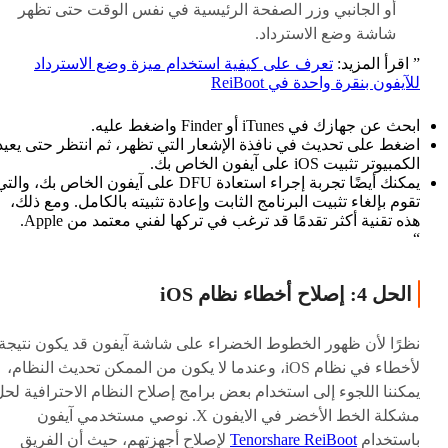
أو الجانبي وزر الصفحة الرئيسية في نفس الوقت حتى تظهر
شاشة وضع الاسترداد.
اقرأ المزيد:
تعرف على كيفية استخدام ميزة وضع الاسترداد
للآيفون بنقرة واحدة في ReiBoot
ابحث عن جهازك في iTunes أو Finder واضغط عليه.
اضغط على تحديث في نافذة الإشعار التي تظهر، ثم انتظر حتى يعيد
الكمبيوتر تثبيت iOS على آيفون الخاص بك.
يمكنك أيضًا تجربة إجراء استعادة DFU على آيفون الخاص بك، والت
تقوم بإلغاء تثبيت البرنامج الثابت وإعادة تثبيته بالكامل. ومع ذلك،
هذه تقنية أكثر تقدمًا قد ترغب في تركها لفني معتمد من Apple.
الحل 4: إصلاح أخطاء نظام iOS
نظرًا لأن ظهور الخطوط الخضراء على شاشة آيفون قد يكون نتيجة
لأخطاء في نظام iOS، وعندما لا يكون من الممكن تحديث النظام،
يمكننا اللجوء إلى استخدام بعض برامج إصلاح النظام الاحترافية لح
مشكلة الخط الأخضر في الايفون X. نوصي مستخدمي آيفون
باستخدام
Tenorshare ReiBoot
لإصلاح أجهزتهم، حيث أن الفريق