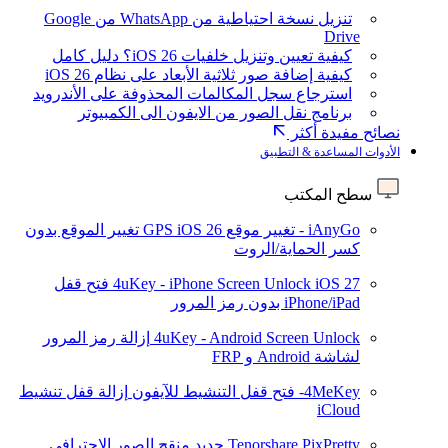
تنزيل نسخة احتياطية من WhatsApp من Google
Drive
كيفية تعيين وتنزيل خلفيات iOS 26؟ دليل كامل
كيفية إضافة صور ثلاثية الأبعاد على نظام iOS 26
استرجاع سجل المكالمات المحذوفة على الأندرويد
برنامج نقل الصور من الايفون الى الكمبيوتر
نصائح مفيدة أكثر
الأدوات المساعدة & التطبيق
سطح المكتب
iAnyGo - تغيير موقع GPS
iOS 26
تغيير الموقع بدون
كسر الحماية/الروت
iOS 27
4uKey - iPhone Screen Unlock
فتح قفل
iPhone/iPad بدون رمز المرور
4uKey - Android Screen Unlock
إزالة رمز المرور
لشاشة Android و FRP
4MeKey- فتح قفل التنشيط للآيفون
إزالة قفل تنشيط
iCloud
Tenorshare PixPretty
جديد
منقح الصور الاحترافي