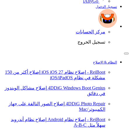
iAnyGo
تسجيل الدخول
مركز الحسابات
تسجيل الخروج
النظام & الإصلاح
ReiBoot - إصلاح نظام iOS
iOS 27
إصلاح أكثر من 150
مشكلة في نظام iOS/iPadOS
4DDiG Windows Boot Genius
إصلاح مشاكل الويندوز
في دقائق
4DDiG Photo Repair
إصلاح الصور التالفة على جهاز
الكمبيوتر/Mac
ReiBoot - إصلاح نظام Android
إصلاح نظام أندرويد
سهلاً مثل A-B-C