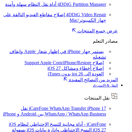
4DDiG Partition Manager
أداة نقل النظام سهلة وآمنة
4DDiG Video Repair
إصلاح مقاطع الفيديو التالفة على
جهاز الكمبيوتر/Mac
عرض جميع المنتجات
مصادر التعلم
يستمر جهاز iPhone في إظهار شعار Apple وإيقاف
تشغيله
إصلاح Support Apple Com/iPhone/Restore
إصلاح أخطاء ومشاكل iOS 27
العودة إلى ios 26 بدون iTunes
المزيد من النصائح المفيدة
النقل & الاسترداد
نقل المنتجات
iPhone 17
iCareFone WhatsApp Transfer
نقل
WhatsApp / WhatsApp Business بين Android و iPhone
iCareFone - أداة مجانية للنسخ الاحتياطي لنظام iOS
iOS 27
النسخ الاحتياطي وإدارة بيانات iOS بسهولة