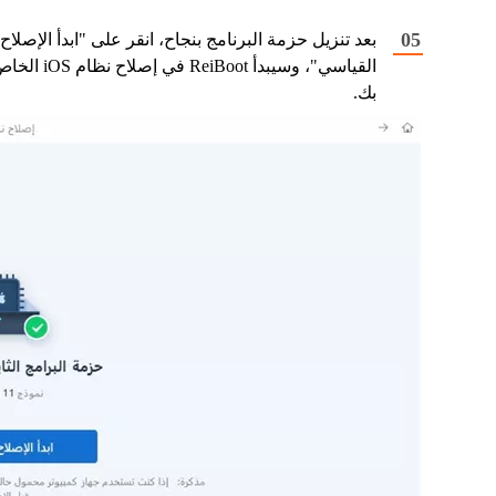
بعد تنزيل حزمة البرنامج بنجاح، انقر على "ابدأ الإصلاح
القياسي"، وسيبدأ ReiBoot في إصلاح نظام S
بك.