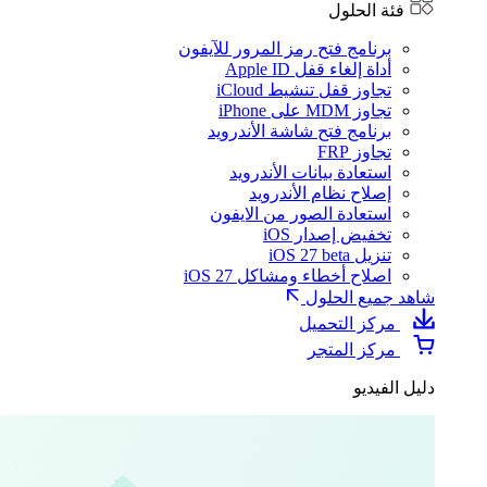
فئة الحلول
برنامج فتح رمز المرور للآيفون
أداة إلغاء قفل Apple ID
تجاوز قفل تنشيط iCloud
تجاوز MDM على iPhone
برنامج فتح شاشة الأندرويد
تجاوز FRP
استعادة بيانات الأندرويد
إصلاح نظام الأندرويد
استعادة الصور من الايفون
تخفيض إصدار iOS
تنزيل iOS 27 beta
اصلاح أخطاء ومشاكل iOS 27
شاهد جميع الحلول
مركز التحميل
مركز المتجر
دليل الفيديو