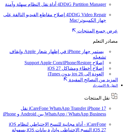
4DDiG Partition Manager
أداة نقل النظام سهلة وآمنة
4DDiG Video Repair
إصلاح مقاطع الفيديو التالفة على
جهاز الكمبيوتر/Mac
عرض جميع المنتجات
مصادر التعلم
يستمر جهاز iPhone في إظهار شعار Apple وإيقاف
تشغيله
إصلاح Support Apple Com/iPhone/Restore
إصلاح أخطاء ومشاكل iOS 27
العودة إلى ios 26 بدون iTunes
المزيد من النصائح المفيدة
النقل & الاسترداد
نقل المنتجات
iPhone 17
iCareFone WhatsApp Transfer
نقل
WhatsApp / WhatsApp Business بين Android و iPhone
iCareFone - أداة مجانية للنسخ الاحتياطي لنظام iOS
iOS 27
النسخ الاحتياطي وإدارة بيانات iOS بسهولة