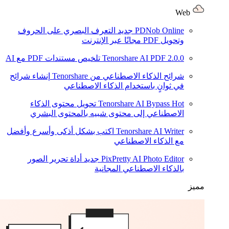
Web
PDNob Online
جديد
التعرف البصري على الحروف
وتحويل PDF مجانًا عبر الإنترنت
2.0.0
Tenorshare AI PDF
تلخيص مستندات PDF مع AI
شرائح الذكاء الاصطناعي من Tenorshare
إنشاء شرائح
في ثوانٍ باستخدام الذكاء الاصطناعي
Hot
Tenorshare AI Bypass
تحويل محتوى الذكاء
الاصطناعي إلى محتوى شبيه بالمحتوى البشري
Tenorshare AI Writer
اكتب بشكل أذكى وأسرع وأفضل
مع الذكاء الاصطناعي
PixPretty AI Photo Editor
جديد
أداة تحرير الصور
بالذكاء الاصطناعي المجانية
مميز