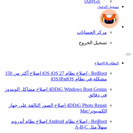
iAnyGo
تسجيل الدخول
مركز الحسابات
تسجيل الخروج
النظام & الإصلاح
ReiBoot - إصلاح نظام iOS
iOS 27
إصلاح أكثر من 150
مشكلة في نظام iOS/iPadOS
4DDiG Windows Boot Genius
إصلاح مشاكل الويندوز
في دقائق
4DDiG Photo Repair
إصلاح الصور التالفة على جهاز
الكمبيوتر/Mac
ReiBoot - إصلاح نظام Android
إصلاح نظام أندرويد
سهلاً مثل A-B-C