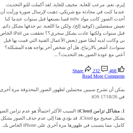
إيرم، نعم. مرعب للغاية. مخيف للغاية. لقد أكملت للتو التحديث.
عندما كنت في محادثة مع شريكي، ذهبت لإرسال صورة ورأيت أن
أحدث الصور كانت مواد nsfw قمنا بصنعها قبل سنوات عندما كنا
نعيش منفصلين (كوفيد إلخ). ولكن ما اللعنة. تم حذفها بشكل دائم.
قبل سنوات ولكنها عادت بشكل سحري؟؟ تحققت من iPad الخ
بي وكانت لديه أيضًا صور (بعض الأعمال الفنية التي قمت بها قبل
سنوات). أشعر بالارتياح. هل أي شخص آخر يواجه هذه المشكلة؟
أعني مع عودة الصور بعد التحديث؟....
Share
232
468
Read More Comments
يمكن أن تشرح سببين محتملين لظهور الصور المحذوفة مرة أخرى
في iOS 17/18/26:
1. مشاكل تزامن iCloud:
السبب الأكثر احتمالًا هو عدم تزامن الصو
بشكل صحيح مع iCloud. قد يؤدي هذا إلى عدم حذف الصور بشكل
كامل، مما يتسبب في ظهورها مرة أخرى على iPhone الخاص بك.