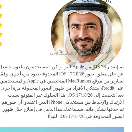
بقلم خالد محمد
2026-08-05 /
نصائح حول الآيفون
تم إصدار iOS 26 من Apple للتو، ولكن المستخدمون يبلغون بالفعل
عن خلل مقلق: صور iOS 17/18/26 المحذوفة تعود مرة أخرى. وفقًا
لتقارير من موقع MacRumors المتخصص في Apple والمستخدمين
على Reddit، يشتكي الأفراد من ظهور الصور المحذوفة مرة أخرى
بعد التحديث إلى iOS 17/18/26. هذا السلوك غير المتوقع يسبب
الارتباك والإحباط بين مستخدمي iPhone الذين اعتقدوا أن صورهم
تم حذفها بشكل دائم. سيساعدك هذا الدليل في إصلاح خلل ظهور
الصور المحذوفة في iOS 17/18/26. لنبدأ!