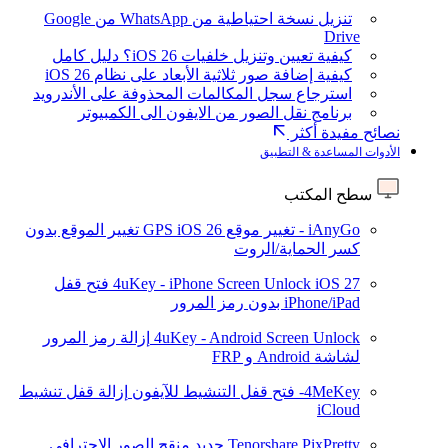
تنزيل نسخة احتياطية من WhatsApp من Google
Drive
كيفية تعيين وتنزيل خلفيات iOS 26؟ دليل كامل
كيفية إضافة صور ثلاثية الأبعاد على نظام iOS 26
استرجاع سجل المكالمات المحذوفة على الأندرويد
برنامج نقل الصور من الايفون الى الكمبيوتر
نصائح مفيدة أكثر
الأدوات المساعدة & التطبيق
سطح المكتب
iAnyGo - تغيير موقع GPS
iOS 26
تغيير الموقع بدون
كسر الحماية/الروت
iOS 27
4uKey - iPhone Screen Unlock
فتح قفل
iPhone/iPad بدون رمز المرور
4uKey - Android Screen Unlock
إزالة رمز المرور
لشاشة Android و FRP
4MeKey- فتح قفل التنشيط للآيفون
إزالة قفل تنشيط
iCloud
Tenorshare PixPretty
جديد
منقح الصور الاحترافي