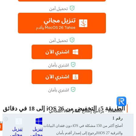
الطريقة 5: التخفيض من iOS 26 إلى 18 في دقائق
ReiBoot - برنامج إصلاح نظام iOS المجاني
رقم 1
في بعض الحالات، قد يكون التخفيض من إصدار iOS حلا فعالا 
أصلح أكثر من 150 مشكلة في iOS دون فقدان البيانات
تنزيل
تنزيل
يتيح برنامج مثل ReiBoot لمستخدمي iPhone التخفيض من إصدار
والترقية iOS 27/الرجوع إلى إصدار أقدم بأمان
مجاني
مجاني