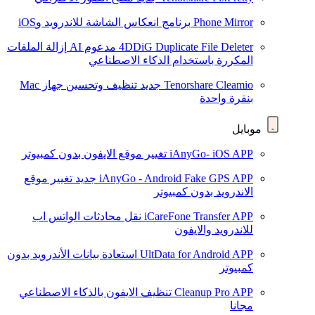
Phone Mirror
برنامج انعكاس الشاشة للاندرويد وiOS
4DDiG Duplicate File Deleter
مدعوم AI
إزالة الملفات
المكررة باستخدام الذكاء الاصطناعي
Tenorshare Cleamio
جديد
تنظيف وتحسين جهاز Mac
بنقرة واحدة
موبايل
iAnyGo- iOS APP
تغيير موقع الايفون بدون كمبيوتر
iAnyGo - Android Fake GPS APP
جديد
تغيير موقع
الاندرويد بدون كمبيوتر
iCareFone Transfer APP
نقل محادثات الواتس اب
للاندرويد والايفون
UltData for Android APP
استعادة بيانات الأندرويد بدون
كمبيوتر
Cleanup Pro APP
تنظيف الايفون بالذكاء الاصطناعي
مجانا