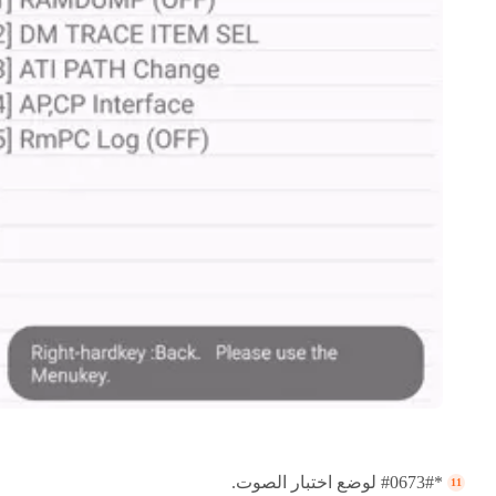
*#0673# لوضع اختبار الصوت.