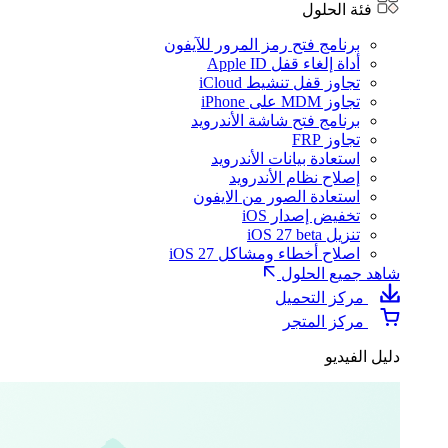
فئة الحلول
برنامج فتح رمز المرور للآيفون
أداة إلغاء قفل Apple ID
تجاوز قفل تنشيط iCloud
تجاوز MDM على iPhone
برنامج فتح شاشة الأندرويد
تجاوز FRP
استعادة بيانات الأندرويد
إصلاح نظام الأندرويد
استعادة الصور من الايفون
تخفيض إصدار iOS
تنزيل iOS 27 beta
اصلاح أخطاء ومشاكل iOS 27
شاهد جميع الحلول
مركز التحميل
مركز المتجر
دليل الفيديو