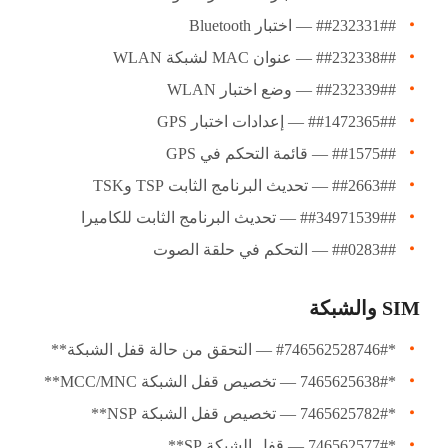
##232331## — اختبار Bluetooth
##232338## — عنوان MAC لشبكة WLAN
##232339## — وضع اختبار WLAN
##1472365## — إعدادات اختبار GPS
##1575## — قائمة التحكم في GPS
##2663## — تحديث البرنامج الثابت TSP وTSK
##34971539## — تحديث البرنامج الثابت للكاميرا
##0283## — التحكم في حلقة الصوت
SIM والشبكة
*#746562528746# — التحقق من حالة قفل الشبكة**
*7465625638# — تخصيص قفل الشبكة MCC/MNC**
*7465625782# — تخصيص قفل الشبكة NSP**
*746562577# — قفل الشبكة SP**