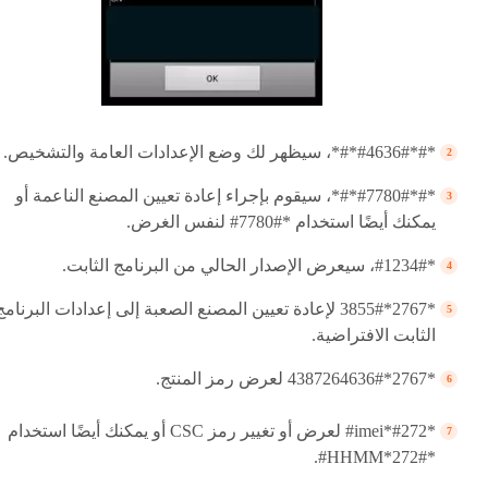
*#*#4636#*#*، سيظهر لك وضع الإعدادات العامة والتشخيص.
*#*#7780#*#*، سيقوم بإجراء إعادة تعيين المصنع الناعمة أو
يمكنك أيضًا استخدام *#7780# لنفس الغرض.
*#1234#، سيعرض الإصدار الحالي من البرنامج الثابت.
*2767*3855# لإعادة تعيين المصنع الصعبة إلى إعدادات البرنامج
الثابت الافتراضية.
*2767*4387264636# لعرض رمز المنتج.
*#272*imei# لعرض أو تغيير رمز CSC أو يمكنك أيضًا استخدام
*#272*HHMM#.