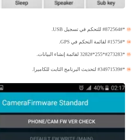
*#872564# للتحكم في تسجيل USB.
*#1575# لقائمة التحكم في GPS.
*#273283*255*3282# لقائمة إنشاء البيانات.
*#34971539# لتحديث البرنامج الثابت للكاميرا.