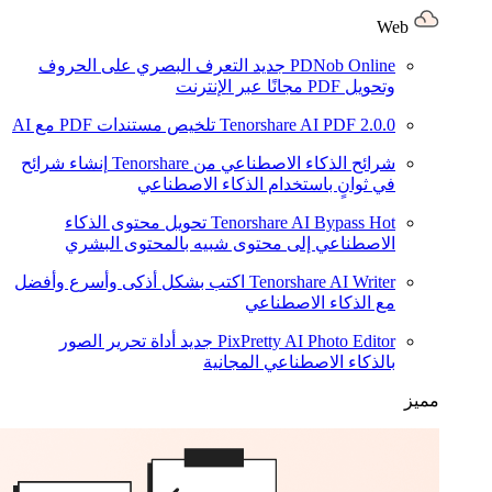
Web
PDNob Online
جديد
التعرف البصري على الحروف
وتحويل PDF مجانًا عبر الإنترنت
2.0.0
Tenorshare AI PDF
تلخيص مستندات PDF مع AI
شرائح الذكاء الاصطناعي من Tenorshare
إنشاء شرائح
في ثوانٍ باستخدام الذكاء الاصطناعي
Hot
Tenorshare AI Bypass
تحويل محتوى الذكاء
الاصطناعي إلى محتوى شبيه بالمحتوى البشري
Tenorshare AI Writer
اكتب بشكل أذكى وأسرع وأفضل
مع الذكاء الاصطناعي
PixPretty AI Photo Editor
جديد
أداة تحرير الصور
بالذكاء الاصطناعي المجانية
مميز