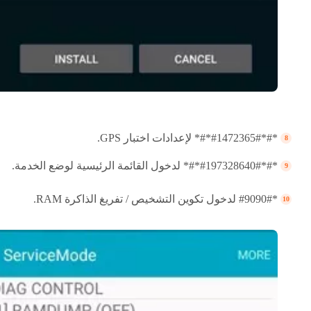
*#*#1472365#*#* لإعدادات اختبار GPS.
*#*#197328640#*#* لدخول القائمة الرئيسية لوضع الخدمة.
*#9090# لدخول تكوين التشخيص / تفريغ الذاكرة RAM.