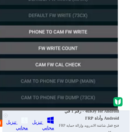
4uKey for Android - رقم 1 في
Android وأداة FRP
تنزيل
تنزيل
فتح قفل شاشة الاندرويد وإزالة حماية FRP
مجاني
مجاني