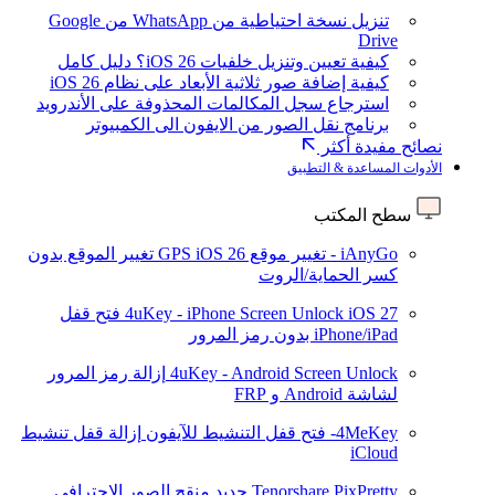
تنزيل نسخة احتياطية من WhatsApp من Google
Drive
كيفية تعيين وتنزيل خلفيات iOS 26؟ دليل كامل
كيفية إضافة صور ثلاثية الأبعاد على نظام iOS 26
استرجاع سجل المكالمات المحذوفة على الأندرويد
برنامج نقل الصور من الايفون الى الكمبيوتر
نصائح مفيدة أكثر
الأدوات المساعدة & التطبيق
سطح المكتب
iAnyGo - تغيير موقع GPS
iOS 26
تغيير الموقع بدون
كسر الحماية/الروت
iOS 27
4uKey - iPhone Screen Unlock
فتح قفل
iPhone/iPad بدون رمز المرور
4uKey - Android Screen Unlock
إزالة رمز المرور
لشاشة Android و FRP
4MeKey- فتح قفل التنشيط للآيفون
إزالة قفل تنشيط
iCloud
Tenorshare PixPretty
جديد
منقح الصور الاحترافي