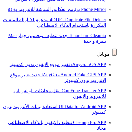
Phone Mirror
برنامج انعكاس الشاشة للاندرويد وiOS
4DDiG Duplicate File Deleter
مدعوم AI
إزالة الملفات
المكررة باستخدام الذكاء الاصطناعي
Tenorshare Cleamio
جديد
تنظيف وتحسين جهاز Mac
بنقرة واحدة
موبايل
iAnyGo- iOS APP
تغيير موقع الايفون بدون كمبيوتر
iAnyGo - Android Fake GPS APP
جديد
تغيير موقع
الاندرويد بدون كمبيوتر
iCareFone Transfer APP
نقل محادثات الواتس اب
للاندرويد والايفون
UltData for Android APP
استعادة بيانات الأندرويد بدون
كمبيوتر
Cleanup Pro APP
تنظيف الايفون بالذكاء الاصطناعي
مجانا