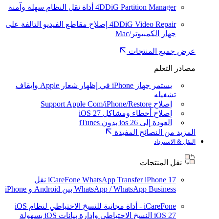
4DDiG Partition Manager
أداة نقل النظام سهلة وآمنة
4DDiG Video Repair
إصلاح مقاطع الفيديو التالفة على
جهاز الكمبيوتر/Mac
عرض جميع المنتجات
مصادر التعلم
يستمر جهاز iPhone في إظهار شعار Apple وإيقاف
تشغيله
إصلاح Support Apple Com/iPhone/Restore
إصلاح أخطاء ومشاكل iOS 27
العودة إلى ios 26 بدون iTunes
المزيد من النصائح المفيدة
النقل & الاسترداد
نقل المنتجات
iPhone 17
iCareFone WhatsApp Transfer
نقل
WhatsApp / WhatsApp Business بين Android و iPhone
iCareFone - أداة مجانية للنسخ الاحتياطي لنظام iOS
iOS 27
النسخ الاحتياطي وإدارة بيانات iOS بسهولة