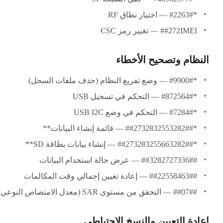
*#2263# — اختيار نطاق RF
#272IMEI# — تغيير رمز CSC
النظام وتصحيح الأخطاء
*#9900# — وضع تفريغ النظام (حذف ملفات السجل)
*#872564# — التحكم في تسجيل USB
*#7284# — التحكم في وضع USB I2C
*##2732832553282## — قائمة إنشاء البيانات**
*##273283255663282## — إنشاء بيانات بطاقة SD**
##3282727336## — عرض حالة استخدام البيانات
##22558463## — إعادة تعيين إجمالي وقت المكالمات
##07## — التحقق من مستوى SAR (معدل الامتصاص النوعي)
إعادة التعيين والنسخ الاحتياطي