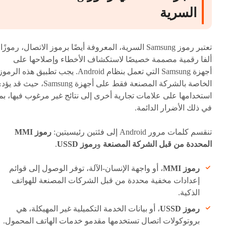
السرية
تعتبر رموز Samsung السرية، المعروفة أيضًا برموز الاتصال، رموزًا
ألفا رقمية مصممة خصيصًا لاستكشاف الأخطاء وإصلاحها على
أجهزة Samsung التي تعمل بنظام Android. يجب تطبيق هذه الرمو
الخاصة بالشركة المصنعة فقط على أجهزة Samsung، حيث قد
استخدامها على علامات تجارية أخرى إلى نتائج غير مرغوب فيها، بم
في ذلك الأضرار الدائمة.
تنقسم كلمات مرور Android إلى فئتين رئيسيتين:
رموز MMI
المحددة من قبل الشركة المصنعة
و
رموز USSD
.
رموز MMI
، أو واجهة الإنسان-الآلة، توفر الوصول إلى قوائم
إعدادات مخفية محددة من قبل الشركات المصنعة للهواتف
الذكية.
رموز USSD
، أو بيانات الخدمة التكميلية غير المهيكلة، هي
بروتوكولات اتصال تستخدمها مقدمو خدمات الهاتف المحمول.