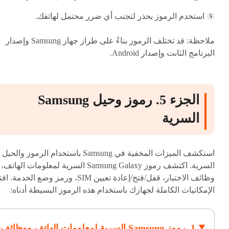
استخدم الرموز بحذر لتجنب أي ضرر محتمل لهاتفك.
ملاحظة: قد تختلف الرموز بناءً على طراز جهاز Samsung وإصدار
البرنامج الثابت وإصدار Android.
الجزء 5. رموز وحيل Samsung
السرية
استكشف الميزات المخفية في Samsung باستخدام الرموز والحيل
السرية. اكتشف رموز Samsung Galaxy السرية لمعلومات الهاتف،
وظائف الاختبار، قفل/فتح/إعادة تعيين SIM، ورمز وضع الخدمة. 
الإمكانيات الكاملة لجهازك باستخدام هذه الرموز البسيطة أدناه:
1. رموز Samsung السرية لمعلومات الهاتف ووظائف