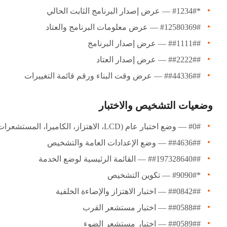
*#1234# — عرض إصدار البرنامج الثابت الحالي
#12580369# — عرض معلومات البرنامج والعتاد
##1111## — عرض إصدار البرنامج
##2222## — عرض إصدار العتاد
##44336## — عرض وقت البناء ورقم قائمة التغييرات
وضعيات التشخيص والاختبار
#0# — وضع اختبار عام (LCD، الاهتزاز، الكاميرا، المستشعرات)
##4636## — وضع الإعدادات العامة والتشخيص
##197328640## — القائمة الرئيسية لوضع الخدمة
*#9090# — تكوين التشخيص
##0842## — اختبار الاهتزاز والإضاءة الخلفية
##0588## — اختبار مستشعر القرب
##0589## — اختبار مستشعر الضوء