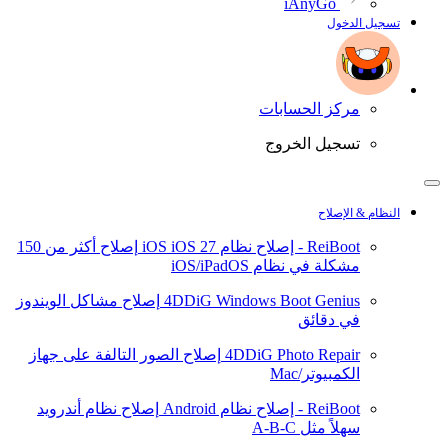
iAnyGo
تسجيل الدخول
مركز الحسابات
تسجيل الخروج
النظام & الإصلاح
ReiBoot - إصلاح نظام iOS
iOS 27
إصلاح أكثر من 150
مشكلة في نظام iOS/iPadOS
4DDiG Windows Boot Genius
إصلاح مشاكل الويندوز
في دقائق
4DDiG Photo Repair
إصلاح الصور التالفة على جهاز
الكمبيوتر/Mac
ReiBoot - إصلاح نظام Android
إصلاح نظام أندرويد
سهلاً مثل A-B-C