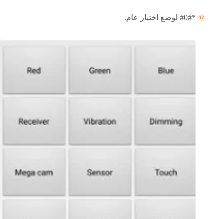
*#0# لوضع اختبار عام.