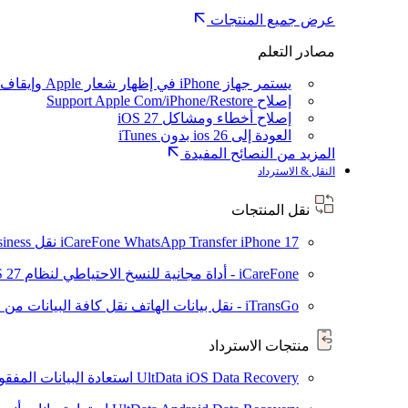
عرض جميع المنتجات
مصادر التعلم
يستمر جهاز iPhone في إظهار شعار Apple وإيقاف تشغيله
إصلاح Support Apple Com/iPhone/Restore
إصلاح أخطاء ومشاكل iOS 27
العودة إلى ios 26 بدون iTunes
المزيد من النصائح المفيدة
النقل & الاسترداد
نقل المنتجات
iPhone 17
iCareFone WhatsApp Transfer
نقل WhatsApp / WhatsApp Business بين Android و iPhone
iCareFone - أداة مجانية للنسخ الاحتياطي لنظام iOS
S 27
iTransGo - نقل بيانات الهاتف
نقل كافة البيانات من ال
منتجات الاسترداد
UltData iOS Data Recovery
استعادة البيانات المفقودة من ad