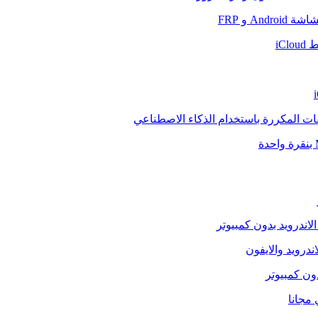
And و FRP
iCl
فات المكررة باستخدام الذكاء الاصطناعي
الاندرويد بدون كمبيوتر
ندرويد والايفون
دون كمبيوتر
 مجانا