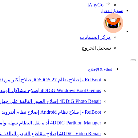
iAnyGo
تسجيل الدخول
مركز الحسابات
تسجيل الخروج
النظام & الإصلاح
ReiBoot - إصلاح نظام iOS
iOS 27
إصلاح أكثر من 150 مشكلة في نظام iOS/iPadOS
4DDiG Windows Boot Genius
إصلاح مشاكل الويند
4DDiG Photo Repair
إصلاح الصور التالفة على جهاز ال
ReiBoot - إصلاح نظام Android
إصلاح نظام أندرويد سهلا
4DDiG Partition Manager
أداة نقل النظام سهلة وآم
4DDiG Video Repair
إصلاح مقاطع الفيديو التالفة على