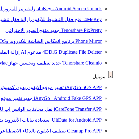
4uKey - Android Screen Unlock
إزالة رمز المرور لشاشة roid
4MeKey- فتح قفل التنشيط للآيفون
إزالة قفل تنشيط oud
Tenorshare PixPretty
جديد
منقح الصور الاحترافي
Phone Mirror
برنامج انعكاس الشاشة للاندرويد وiOS
4DDiG Duplicate File Deleter
مدعوم AI
إزالة المل
Tenorshare Cleamio
جديد
تنظيف وتحسين جهاز Mac بنقرة واحدة
موبايل
iAnyGo- iOS APP
تغيير موقع الايفون بدون كمبيوتر
iAnyGo - Android Fake GPS APP
جديد
تغيير موقع 
iCareFone Transfer APP
نقل محادثات الواتس اب للا
UltData for Android APP
استعادة بيانات الأندرويد ب
Cleanup Pro APP
تنظيف الايفون بالذكاء الاصطناعي