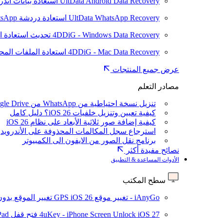
UltData Android Data Recovery
استعادة بيانات أند
UltData WhatsApp Recovery
استعادة دردشة WhatsApp على Android/iPhone
4DDiG - Windows Data Recovery
تحديث
استعادة ا
4DDiG - Mac Data Recovery
استعادة الملفات الم
عرض جميع المنتجات
مصادر التعلم
تنزيل نسخة احتياطية من WhatsApp من Google Drive
كيفية تعيين وتنزيل خلفيات iOS 26؟ دليل كامل
كيفية إضافة صور ثلاثية الأبعاد على نظام iOS 26
استرجاع سجل المكالمات المحذوفة على الأندرويد
برنامج نقل الصور من الايفون الى الكمبيوتر
نصائح مفيدة أكثر
الأدوات المساعدة & التطبيق
سطح المكتب
iAnyGo - تغيير موقع GPS
iOS 26
تغيير الموقع بدو
iOS 27
4uKey - iPhone Screen Unlock
فتح قفل iPhone/iPad بدون رمز المرور