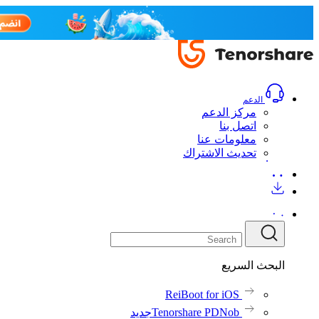
الدعم
مركز الدعم
اتصل بنا
معلومات عنا
تحديث الاشتراك
البحث السريع
ReiBoot for iOS
Tenorshare PDNob
جديد