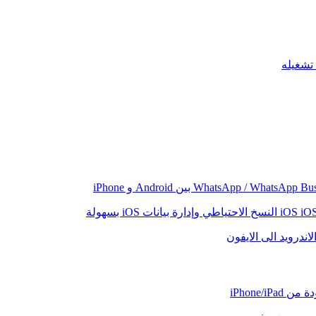
iO
النسخ الاحتياطي وإدارة بيانات iOS بسهولة
اندرويد الى الايفون
iPhone/iP