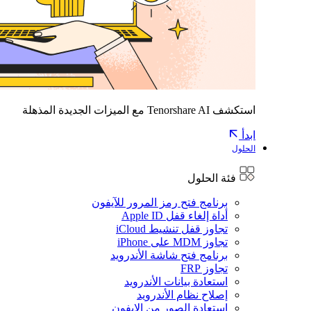
استكشف Tenorshare AI مع الميزات الجديدة المذهلة
ابدأ
الحلول
فئة الحلول
برنامج فتح رمز المرور للآيفون
أداة إلغاء قفل Apple ID
تجاوز قفل تنشيط iCloud
تجاوز MDM على iPhone
برنامج فتح شاشة الأندرويد
تجاوز FRP
استعادة بيانات الأندرويد
إصلاح نظام الأندرويد
استعادة الصور من الايفون