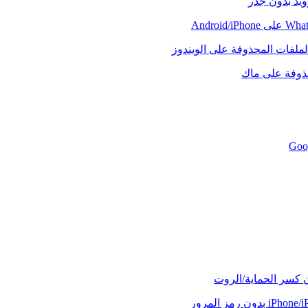
رويد بدون جذر
لملفات المحذوفة على الويندوز
حذوفة على ماك
ن كسر الحماية/الروت