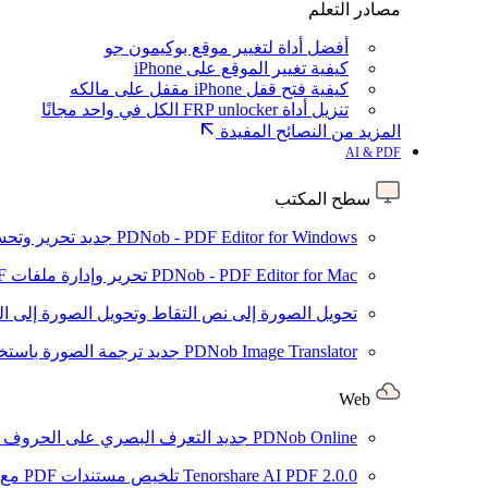
مصادر التعلم
أفضل أداة لتغيير موقع بوكيمون جو
كيفية تغيير الموقع على iPhone
كيفية فتح قفل iPhone مقفل على مالكه
تنزيل أداة FRP unlocker الكل في واحد مجانًا
المزيد من النصائح المفيدة
AI & PDF
سطح المكتب
PDNob - PDF Editor for Windows
جديد
تحرير وتحسين ملفات PDF باستخد
PDNob - PDF Editor for Mac
تحرير وإدارة ملفات PDF باستخدام الذكاء الاصطناعي على نظام macOS
تحويل الصورة إلى نص
التقاط وتحويل الصورة إلى ا
PDNob Image Translator
جديد
ترجمة الصورة باستخدام
Web
PDNob Online
جديد
التعرف البصري على الحروف وتحويل PDF مجانًا ع
2.0.0
Tenorshare AI PDF
تلخيص مستندات PDF مع AI