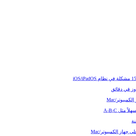
وز في دقائق
كمبيوتر/Mac
ً مثل A-B-C
نة
 جهاز الكمبيوتر/Mac