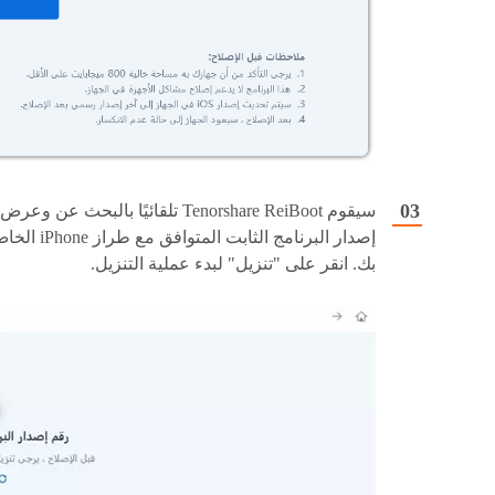
سيقوم Tenorshare ReiBoot تلقائيًا بالبحث عن وعرض
إصدار البرنامج الثابت المتوافق مع طراز e
بك. انقر على "تنزيل" لبدء عملية التنزيل.