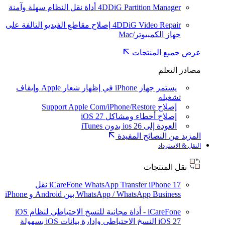
4DDiG Partition Manager
أداة نقل النظام سهلة وآمنة
4DDiG Video Repair
إصلاح مقاطع الفيديو التالفة على
جهاز الكمبيوتر/Mac
عرض جميع المنتجات
مصادر التعلم
يستمر جهاز iPhone في إظهار شعار Apple وإيقاف
تشغيله
إصلاح Support Apple Com/iPhone/Restore
إصلاح أخطاء ومشاكل iOS 27
العودة إلى ios 26 بدون iTunes
المزيد من النصائح المفيدة
النقل & الاسترداد
نقل المنتجات
iPhone 17
iCareFone WhatsApp Transfer
نقل
WhatsApp / WhatsApp Business بين Android و iPhone
iCareFone - أداة مجانية للنسخ الاحتياطي لنظام iOS
iOS 27
النسخ الاحتياطي وإدارة بيانات iOS بسهولة