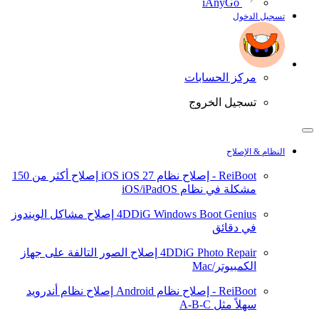
iAnyGo
تسجيل الدخول
مركز الحسابات
تسجيل الخروج
النظام & الإصلاح
ReiBoot - إصلاح نظام iOS
iOS 27
إصلاح أكثر من 150
مشكلة في نظام iOS/iPadOS
4DDiG Windows Boot Genius
إصلاح مشاكل الويندوز
في دقائق
4DDiG Photo Repair
إصلاح الصور التالفة على جهاز
الكمبيوتر/Mac
ReiBoot - إصلاح نظام Android
إصلاح نظام أندرويد
سهلاً مثل A-B-C