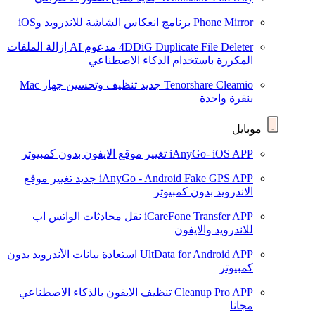
Phone Mirror
برنامج انعكاس الشاشة للاندرويد وiOS
4DDiG Duplicate File Deleter
مدعوم AI
إزالة الملفات
المكررة باستخدام الذكاء الاصطناعي
Tenorshare Cleamio
جديد
تنظيف وتحسين جهاز Mac
بنقرة واحدة
موبايل
iAnyGo- iOS APP
تغيير موقع الايفون بدون كمبيوتر
iAnyGo - Android Fake GPS APP
جديد
تغيير موقع
الاندرويد بدون كمبيوتر
iCareFone Transfer APP
نقل محادثات الواتس اب
للاندرويد والايفون
UltData for Android APP
استعادة بيانات الأندرويد بدون
كمبيوتر
Cleanup Pro APP
تنظيف الايفون بالذكاء الاصطناعي
مجانا