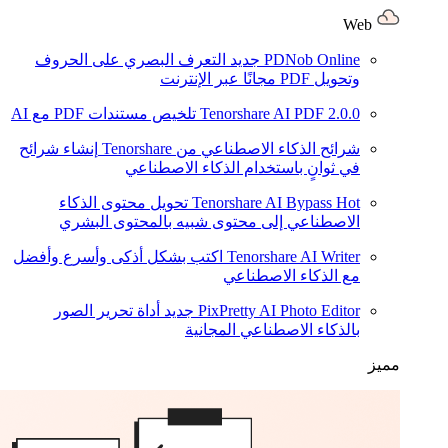
Web
PDNob Online
جديد
التعرف البصري على الحروف
وتحويل PDF مجانًا عبر الإنترنت
2.0.0
Tenorshare AI PDF
تلخيص مستندات PDF مع AI
شرائح الذكاء الاصطناعي من Tenorshare
إنشاء شرائح
في ثوانٍ باستخدام الذكاء الاصطناعي
Hot
Tenorshare AI Bypass
تحويل محتوى الذكاء
الاصطناعي إلى محتوى شبيه بالمحتوى البشري
Tenorshare AI Writer
اكتب بشكل أذكى وأسرع وأفضل
مع الذكاء الاصطناعي
PixPretty AI Photo Editor
جديد
أداة تحرير الصور
بالذكاء الاصطناعي المجانية
مميز