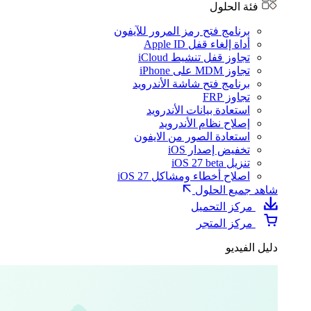
فئة الحلول
برنامج فتح رمز المرور للآيفون
أداة إلغاء قفل Apple ID
تجاوز قفل تنشيط iCloud
تجاوز MDM على iPhone
برنامج فتح شاشة الأندرويد
تجاوز FRP
استعادة بيانات الأندرويد
إصلاح نظام الأندرويد
استعادة الصور من الايفون
تخفيض إصدار iOS
تنزيل iOS 27 beta
اصلاح أخطاء ومشاكل iOS 27
شاهد جميع الحلول
مركز التحميل
مركز المتجر
دليل الفيديو