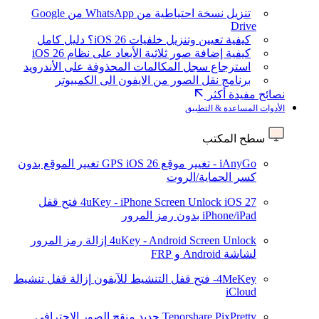
تنزيل نسخة احتياطية من WhatsApp من Google
Drive
كيفية تعيين وتنزيل خلفيات iOS 26؟ دليل كامل
كيفية إضافة صور ثلاثية الأبعاد على نظام iOS 26
استرجاع سجل المكالمات المحذوفة على الأندرويد
برنامج نقل الصور من الايفون الى الكمبيوتر
نصائح مفيدة أكثر
الأدوات المساعدة & التطبيق
سطح المكتب
iAnyGo - تغيير موقع GPS
iOS 26
تغيير الموقع بدون
كسر الحماية/الروت
iOS 27
4uKey - iPhone Screen Unlock
فتح قفل
iPhone/iPad بدون رمز المرور
4uKey - Android Screen Unlock
إزالة رمز المرور
لشاشة Android و FRP
4MeKey- فتح قفل التنشيط للآيفون
إزالة قفل تنشيط
iCloud
Tenorshare PixPretty
جديد
منقح الصور الاحترافي