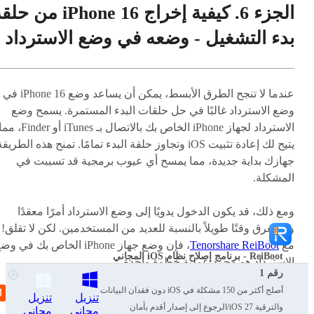
الجزء 6. كيفية إخراج iPhone 16 من 
بدء التشغيل - وضعه في وضع الاسترداد
عندما لا تنجح الطرق الأبسط، يمكن أن يساعد وضع iPhone 16 في
وضع الاسترداد غالبًا في حل حلقات البدء المستمرة. يسمح وضع
الاسترداد لجهاز iPhone الخاص بك بالاتصال بـ iTunes أو Finder،
يتيح لك إعادة تثبيت iOS وتجاوز حلقة البدء تمامًا. تمنح هذه الطريق
جهازك بداية جديدة، مما يمسح أي عيوب برمجية قد تسببت في
المشكلة.
ومع ذلك، قد يكون الدخول يدويًا إلى وضع الاسترداد أمرًا معقدًا
ويستغرق وقتًا طويلاً بالنسبة للعديد من المستخدمين. لكن لا تقلق!
مع
Tenorshare ReiBoot
، فإن وضع جهاز iPhone الخاص بك في و
ReiBoot - برنامج إصلاح نظام iOS المجاني
الاسترداد هو مجرد عملية خطوة واحدة.
رقم 1
أصلح أكثر من 150 مشكلة في iOS دون فقدان البيانات
كل ما عليك فعله هو النقر على "دخول/خروج من وضع الاسترداد"
تنزيل
تنزيل
والترقية iOS 27/الرجوع إلى إصدار أقدم بأمان
مجاني
مجاني
على الواجهة الرئيسية لـ Tenorshare ReiBoot ودع Tenorshare