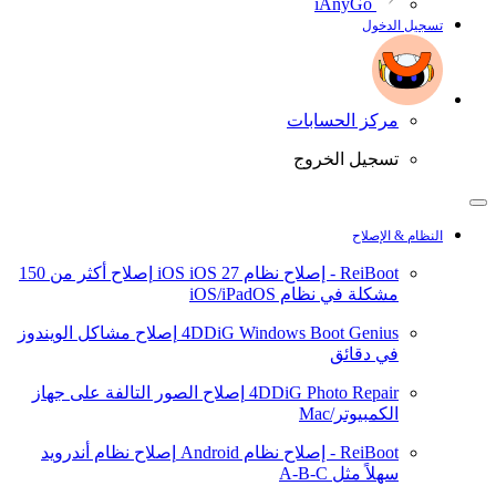
iAnyGo
تسجيل الدخول
مركز الحسابات
تسجيل الخروج
النظام & الإصلاح
ReiBoot - إصلاح نظام iOS
iOS 27
إصلاح أكثر من 150
مشكلة في نظام iOS/iPadOS
4DDiG Windows Boot Genius
إصلاح مشاكل الويندوز
في دقائق
4DDiG Photo Repair
إصلاح الصور التالفة على جهاز
الكمبيوتر/Mac
ReiBoot - إصلاح نظام Android
إصلاح نظام أندرويد
سهلاً مثل A-B-C