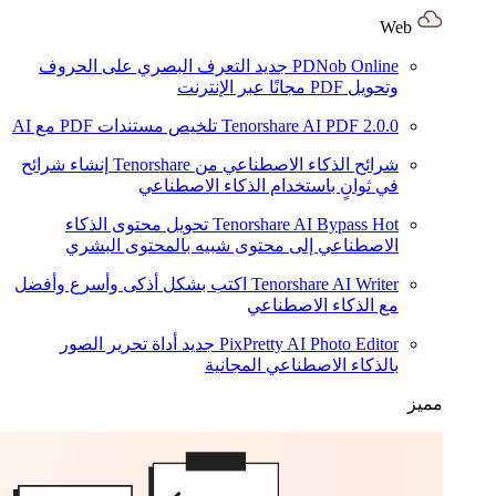
Web
PDNob Online
جديد
التعرف البصري على الحروف
وتحويل PDF مجانًا عبر الإنترنت
2.0.0
Tenorshare AI PDF
تلخيص مستندات PDF مع AI
شرائح الذكاء الاصطناعي من Tenorshare
إنشاء شرائح
في ثوانٍ باستخدام الذكاء الاصطناعي
Hot
Tenorshare AI Bypass
تحويل محتوى الذكاء
الاصطناعي إلى محتوى شبيه بالمحتوى البشري
Tenorshare AI Writer
اكتب بشكل أذكى وأسرع وأفضل
مع الذكاء الاصطناعي
PixPretty AI Photo Editor
جديد
أداة تحرير الصور
بالذكاء الاصطناعي المجانية
مميز