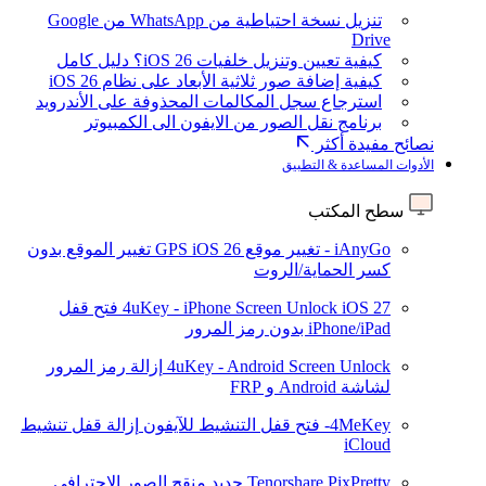
تنزيل نسخة احتياطية من WhatsApp من Google
Drive
كيفية تعيين وتنزيل خلفيات iOS 26؟ دليل كامل
كيفية إضافة صور ثلاثية الأبعاد على نظام iOS 26
استرجاع سجل المكالمات المحذوفة على الأندرويد
برنامج نقل الصور من الايفون الى الكمبيوتر
نصائح مفيدة أكثر
الأدوات المساعدة & التطبيق
سطح المكتب
iAnyGo - تغيير موقع GPS
iOS 26
تغيير الموقع بدون
كسر الحماية/الروت
iOS 27
4uKey - iPhone Screen Unlock
فتح قفل
iPhone/iPad بدون رمز المرور
4uKey - Android Screen Unlock
إزالة رمز المرور
لشاشة Android و FRP
4MeKey- فتح قفل التنشيط للآيفون
إزالة قفل تنشيط
iCloud
Tenorshare PixPretty
جديد
منقح الصور الاحترافي