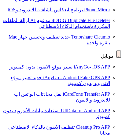
Phone Mirror
برنامج انعكاس الشاشة للاندرويد وiOS
4DDiG Duplicate File Deleter
مدعوم AI
إزالة الملفات
المكررة باستخدام الذكاء الاصطناعي
Tenorshare Cleamio
جديد
تنظيف وتحسين جهاز Mac
بنقرة واحدة
موبايل
iAnyGo- iOS APP
تغيير موقع الايفون بدون كمبيوتر
iAnyGo - Android Fake GPS APP
جديد
تغيير موقع
الاندرويد بدون كمبيوتر
iCareFone Transfer APP
نقل محادثات الواتس اب
للاندرويد والايفون
UltData for Android APP
استعادة بيانات الأندرويد بدون
كمبيوتر
Cleanup Pro APP
تنظيف الايفون بالذكاء الاصطناعي
مجانا