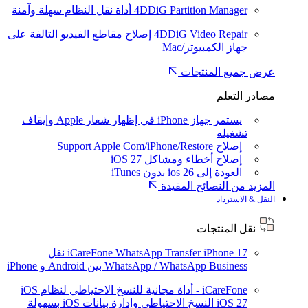
4DDiG Partition Manager
أداة نقل النظام سهلة وآمنة
4DDiG Video Repair
إصلاح مقاطع الفيديو التالفة على
جهاز الكمبيوتر/Mac
عرض جميع المنتجات
مصادر التعلم
يستمر جهاز iPhone في إظهار شعار Apple وإيقاف
تشغيله
إصلاح Support Apple Com/iPhone/Restore
إصلاح أخطاء ومشاكل iOS 27
العودة إلى ios 26 بدون iTunes
المزيد من النصائح المفيدة
النقل & الاسترداد
نقل المنتجات
iPhone 17
iCareFone WhatsApp Transfer
نقل
WhatsApp / WhatsApp Business بين Android و iPhone
iCareFone - أداة مجانية للنسخ الاحتياطي لنظام iOS
iOS 27
النسخ الاحتياطي وإدارة بيانات iOS بسهولة