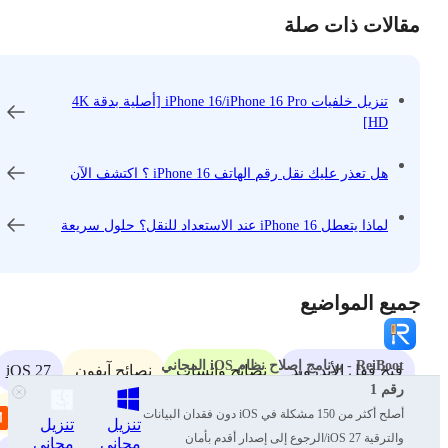
مقالات ذات صلة
تنزيل خلفيات iPhone 16/iPhone 16 Pro [أصلية بدقة 4K
HD]
هل تعذر عليك نقل رقم الهاتف iPhone 16 ؟ اكتشف الآن
لماذا يتعطل iPhone 16 عند الاستعداد للنقل؟ حلول سريعة
جميع المواضيع
ReiBoot - برنامج إصلاح نظام iOS المجاني
iOS 27
فتح قفل الأندرويد
نصائح واتساب
نصائح آيفون
رقم 1
Samsung
تغيير الموقع
فتح قفل الآيفون
إصلاح الأندرويد
أصلح أكثر من 150 مشكلة في iOS دون فقدان البيانات
تنزيل
تنزيل
والترقية iOS 27/الرجوع إلى إصدار أقدم بأمان
مجاني
مجاني