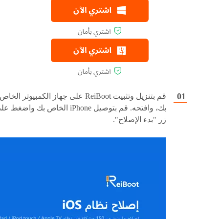
قم بتنزيل وتثبيت ReiBoot على جهاز الكمبيوتر الخاص
بك، وافتحه. قم بتوصيل iPhone الخاص بك واضغط 
زر "بدء الإصلاح".