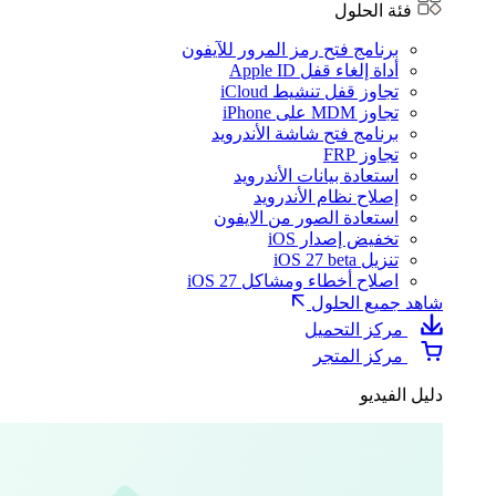
فئة الحلول
برنامج فتح رمز المرور للآيفون
أداة إلغاء قفل Apple ID
تجاوز قفل تنشيط iCloud
تجاوز MDM على iPhone
برنامج فتح شاشة الأندرويد
تجاوز FRP
استعادة بيانات الأندرويد
إصلاح نظام الأندرويد
استعادة الصور من الايفون
تخفيض إصدار iOS
تنزيل iOS 27 beta
اصلاح أخطاء ومشاكل iOS 27
شاهد جميع الحلول
مركز التحميل
مركز المتجر
دليل الفيديو