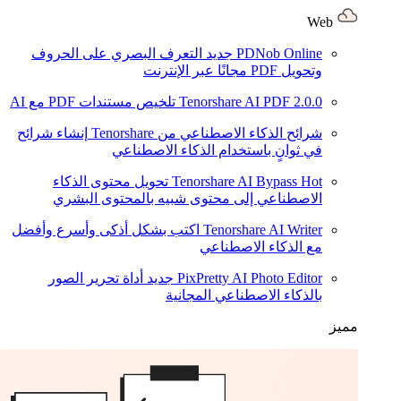
Web
PDNob Online
جديد
التعرف البصري على الحروف
وتحويل PDF مجانًا عبر الإنترنت
2.0.0
Tenorshare AI PDF
تلخيص مستندات PDF مع AI
شرائح الذكاء الاصطناعي من Tenorshare
إنشاء شرائح
في ثوانٍ باستخدام الذكاء الاصطناعي
Hot
Tenorshare AI Bypass
تحويل محتوى الذكاء
الاصطناعي إلى محتوى شبيه بالمحتوى البشري
Tenorshare AI Writer
اكتب بشكل أذكى وأسرع وأفضل
مع الذكاء الاصطناعي
PixPretty AI Photo Editor
جديد
أداة تحرير الصور
بالذكاء الاصطناعي المجانية
مميز