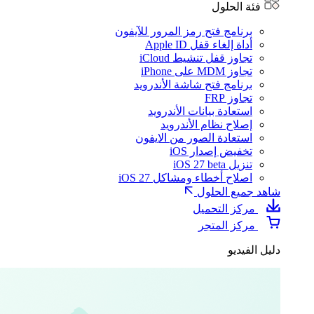
فئة الحلول
برنامج فتح رمز المرور للآيفون
أداة إلغاء قفل Apple ID
تجاوز قفل تنشيط iCloud
تجاوز MDM على iPhone
برنامج فتح شاشة الأندرويد
تجاوز FRP
استعادة بيانات الأندرويد
إصلاح نظام الأندرويد
استعادة الصور من الايفون
تخفيض إصدار iOS
تنزيل iOS 27 beta
اصلاح أخطاء ومشاكل iOS 27
شاهد جميع الحلول
مركز التحميل
مركز المتجر
دليل الفيديو