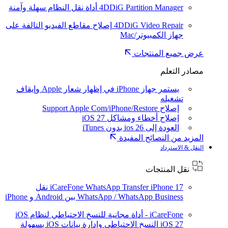
4DDiG Partition Manager
أداة نقل النظام سهلة وآمنة
4DDiG Video Repair
إصلاح مقاطع الفيديو التالفة على
جهاز الكمبيوتر/Mac
عرض جميع المنتجات
مصادر التعلم
يستمر جهاز iPhone في إظهار شعار Apple وإيقاف
تشغيله
إصلاح Support Apple Com/iPhone/Restore
إصلاح أخطاء ومشاكل iOS 27
العودة إلى ios 26 بدون iTunes
المزيد من النصائح المفيدة
النقل & الاسترداد
نقل المنتجات
iPhone 17
iCareFone WhatsApp Transfer
نقل
WhatsApp / WhatsApp Business بين Android و iPhone
iCareFone - أداة مجانية للنسخ الاحتياطي لنظام iOS
iOS 27
النسخ الاحتياطي وإدارة بيانات iOS بسهولة