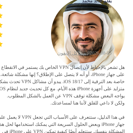
بقلم خالد محمد
2026-08-05 /
مشاكل الايفون
هل تشعر بالإحباط لأن اتصال VPN الخاص بك يستمر في الانقطاع
على جهاز iPhone، أو أنه لا يتصل على الإطلاق؟ إنها مشكلة شائعة،
خاصة بعد الترقية إلى iOS 18/17. يبدو أن مشاكل VPN ت
يواجه البعض مشكلة توقف VPN عن العمل بالشكل المطلوب.
ولكن لا داعي للقلق لأننا هنا لمساعدتك.
في هذا الدليل، ستتعرف على الأسباب التي تجعل VPN لا يع
جهاز iPhone وبعض الحلول السريعة التي يمكنك استخدامها لحل هذ
المشكلة بنفسك. ستتعلم أيضًا كيفية تمكين VPN على iPhone في