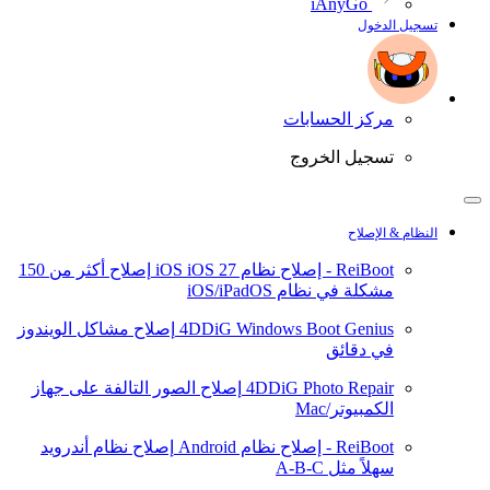
iAnyGo
تسجيل الدخول
مركز الحسابات
تسجيل الخروج
النظام & الإصلاح
ReiBoot - إصلاح نظام iOS
iOS 27
إصلاح أكثر من 150
مشكلة في نظام iOS/iPadOS
4DDiG Windows Boot Genius
إصلاح مشاكل الويندوز
في دقائق
4DDiG Photo Repair
إصلاح الصور التالفة على جهاز
الكمبيوتر/Mac
ReiBoot - إصلاح نظام Android
إصلاح نظام أندرويد
سهلاً مثل A-B-C