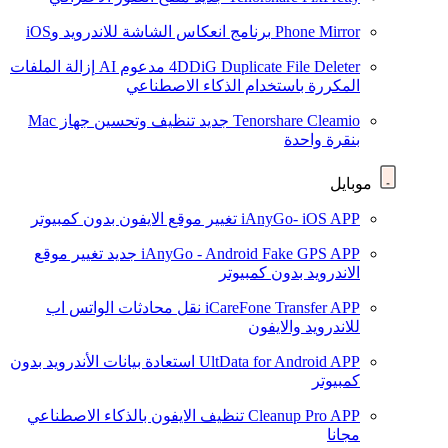
Phone Mirror
برنامج انعكاس الشاشة للاندرويد وiOS
4DDiG Duplicate File Deleter
مدعوم AI
إزالة الملفات
المكررة باستخدام الذكاء الاصطناعي
Tenorshare Cleamio
جديد
تنظيف وتحسين جهاز Mac
بنقرة واحدة
موبايل
iAnyGo- iOS APP
تغيير موقع الايفون بدون كمبيوتر
iAnyGo - Android Fake GPS APP
جديد
تغيير موقع
الاندرويد بدون كمبيوتر
iCareFone Transfer APP
نقل محادثات الواتس اب
للاندرويد والايفون
UltData for Android APP
استعادة بيانات الأندرويد بدون
كمبيوتر
Cleanup Pro APP
تنظيف الايفون بالذكاء الاصطناعي
مجانا