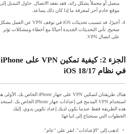
متصل أو محملاً بشكل زائد، فقد تفقد الاتصال. حاول التبديل إلى
موقع خادم آخر لمعرفة ما إذا كان ذلك يساعد.
أخيرًا، قد تتسبب تحديثات iOS في توقف VPN عن العمل بشك
صحيح. تأتي التحديثات الجديدة أحيانًا مع أخطاء ومشكلات تؤثر
على اتصال VPN.
الجزء 2: كيفية تمكين VPN على iPhone
في نظام iOS 18/17
هناك طريقتان لتمكين VPN على جهاز iPhone الخاص بك. الأول
استخدام VPN المدمج في إعدادات جهاز iPhone الخاص بك. اس
هذه الطريقة فقط عندما يكون لديك إعداد تكوين يدوي. إليك
الخطوات التي ستحتاج إلى اتباعها:
اذهب إلى "الإعدادات". انقر على "عام".