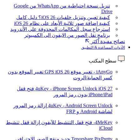
تنزيل نسخة احتياطية من WhatsApp من Google
Drive
كيفية تعيين وتنزيل خلفيات iOS 26؟ دليل كامل
كيفية إضافة صور ثلاثية الأبعاد على نظام iOS 26
استرجاع سجل المكالمات المحذوفة على الأندرويد
برنامج نقل الصور من الايفون الى الكمبيوتر
نصائح مفيدة أكثر
الأدوات المساعدة & التطبيق
سطح المكتب
iAnyGo - تغيير موقع GPS
iOS 26
تغيير الموقع بدون
كسر الحماية/الروت
iOS 27
4uKey - iPhone Screen Unlock
فتح قفل
iPhone/iPad بدون رمز المرور
4uKey - Android Screen Unlock
إزالة رمز المرور
لشاشة Android و FRP
4MeKey- فتح قفل التنشيط للآيفون
إزالة قفل تنشيط
iCloud
Tenorshare PixPretty
جديد
منقح الصور الاحترافي