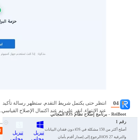
انتظر حتى يكتمل شريط التقدم. ستظهر رسالة تأكيد
عند الانتهاء. انقر على تم عند اكتمال الإصلاح القياسي.
ReiBoot - برنامج إصلاح نظام iOS المجاني
رقم 1
أصلح أكثر من 150 مشكلة في iOS دون فقدان البيانات
تنزيل
تنزيل
والترقية iOS 27/الرجوع إلى إصدار أقدم بأمان
مجاني
مجاني