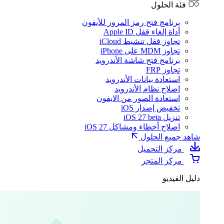
فئة الحلول
برنامج فتح رمز المرور للآيفون
أداة إلغاء قفل Apple ID
تجاوز قفل تنشيط iCloud
تجاوز MDM على iPhone
برنامج فتح شاشة الأندرويد
تجاوز FRP
استعادة بيانات الأندرويد
إصلاح نظام الأندرويد
استعادة الصور من الايفون
تخفيض إصدار iOS
تنزيل iOS 27 beta
اصلاح أخطاء ومشاكل iOS 27
شاهد جميع الحلول
مركز التحميل
مركز المتجر
دليل الفيديو