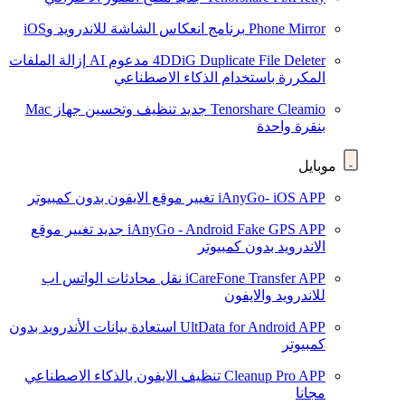
Phone Mirror
برنامج انعكاس الشاشة للاندرويد وiOS
4DDiG Duplicate File Deleter
مدعوم AI
إزالة الملفات
المكررة باستخدام الذكاء الاصطناعي
Tenorshare Cleamio
جديد
تنظيف وتحسين جهاز Mac
بنقرة واحدة
موبايل
iAnyGo- iOS APP
تغيير موقع الايفون بدون كمبيوتر
iAnyGo - Android Fake GPS APP
جديد
تغيير موقع
الاندرويد بدون كمبيوتر
iCareFone Transfer APP
نقل محادثات الواتس اب
للاندرويد والايفون
UltData for Android APP
استعادة بيانات الأندرويد بدون
كمبيوتر
Cleanup Pro APP
تنظيف الايفون بالذكاء الاصطناعي
مجانا