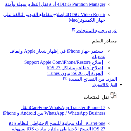
4DDiG Partition Manager
أداة نقل النظام سهلة وآمنة
4DDiG Video Repair
إصلاح مقاطع الفيديو التالفة على
جهاز الكمبيوتر/Mac
عرض جميع المنتجات
مصادر التعلم
يستمر جهاز iPhone في إظهار شعار Apple وإيقاف
تشغيله
إصلاح Support Apple Com/iPhone/Restore
إصلاح أخطاء ومشاكل iOS 27
العودة إلى ios 26 بدون iTunes
المزيد من النصائح المفيدة
النقل & الاسترداد
نقل المنتجات
iPhone 17
iCareFone WhatsApp Transfer
نقل
WhatsApp / WhatsApp Business بين Android و iPhone
iCareFone - أداة مجانية للنسخ الاحتياطي لنظام iOS
iOS 27
النسخ الاحتياطي وإدارة بيانات iOS بسهولة