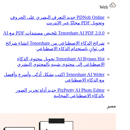
Web
PDNob Online
جديد
التعرف البصري على الحروف
وتحويل PDF مجانًا عبر الإنترنت
2.0.0
Tenorshare AI PDF
تلخيص مستندات PDF مع AI
شرائح الذكاء الاصطناعي من Tenorshare
إنشاء شرائح
في ثوانٍ باستخدام الذكاء الاصطناعي
Hot
Tenorshare AI Bypass
تحويل محتوى الذكاء
الاصطناعي إلى محتوى شبيه بالمحتوى البشري
Tenorshare AI Writer
اكتب بشكل أذكى وأسرع وأفضل
مع الذكاء الاصطناعي
PixPretty AI Photo Editor
جديد
أداة تحرير الصور
بالذكاء الاصطناعي المجانية
مميز