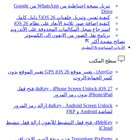
تنزيل نسخة احتياطية من WhatsApp من Google
Drive
كيفية تعيين وتنزيل خلفيات iOS 26؟ دليل كامل
كيفية إضافة صور ثلاثية الأبعاد على نظام iOS 26
استرجاع سجل المكالمات المحذوفة على الأندرويد
برنامج نقل الصور من الايفون الى الكمبيوتر
نصائح مفيدة أكثر
الأدوات المساعدة & التطبيق
سطح المكتب
iAnyGo - تغيير موقع GPS
iOS 26
تغيير الموقع بدون
كسر الحماية/الروت
iOS 27
4uKey - iPhone Screen Unlock
فتح قفل
iPhone/iPad بدون رمز المرور
4uKey - Android Screen Unlock
إزالة رمز المرور
لشاشة Android و FRP
4MeKey- فتح قفل التنشيط للآيفون
إزالة قفل تنشيط
iCloud
Tenorshare PixPretty
جديد
منقح الصور الاحترافي