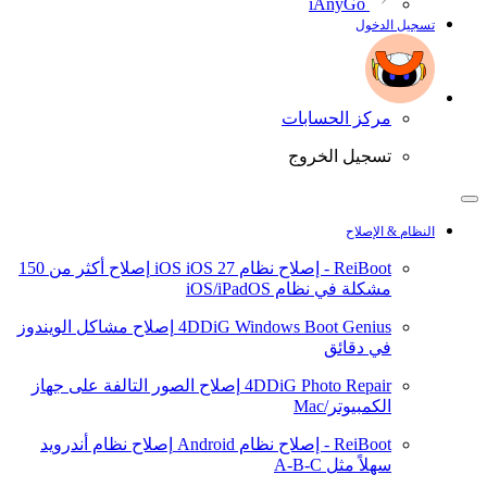
iAnyGo
تسجيل الدخول
مركز الحسابات
تسجيل الخروج
النظام & الإصلاح
ReiBoot - إصلاح نظام iOS
iOS 27
إصلاح أكثر من 150
مشكلة في نظام iOS/iPadOS
4DDiG Windows Boot Genius
إصلاح مشاكل الويندوز
في دقائق
4DDiG Photo Repair
إصلاح الصور التالفة على جهاز
الكمبيوتر/Mac
ReiBoot - إصلاح نظام Android
إصلاح نظام أندرويد
سهلاً مثل A-B-C