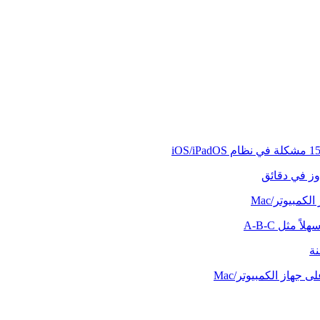
وز في دقائق
كمبيوتر/Mac
ً مثل A-B-C
نة
 جهاز الكمبيوتر/Mac