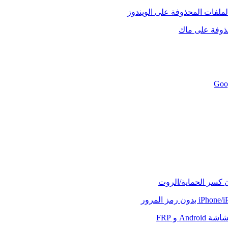
لملفات المحذوفة على الويندوز
حذوفة على ماك
ن كسر الحماية/الروت
And و FRP