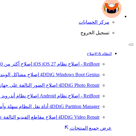
مركز الحسابات
تسجيل الخروج
النظام & الإصلاح
ReiBoot - إصلاح نظام iOS
iOS 27
إصلاح أكثر من 150 مشكلة في نظام iOS/iPadOS
4DDiG Windows Boot Genius
إصلاح مشاكل الويند
4DDiG Photo Repair
إصلاح الصور التالفة على جهاز ال
ReiBoot - إصلاح نظام Android
إصلاح نظام أندرويد سهلا
4DDiG Partition Manager
أداة نقل النظام سهلة وآم
4DDiG Video Repair
إصلاح مقاطع الفيديو التالفة على
عرض جميع المنتجات