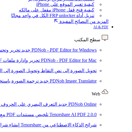
كيفية تغيير الموقع على iPhone
كيفية فتح قفل iPhone مقفل على مالكه
تنزيل أداة FRP unlocker الكل في واحد مجانًا
المزيد من النصائح المفيدة
AI & PDF
سطح المكتب
PDNob - PDF Editor for Windows
جديد
تحرير وتحسين ملفات PDF باستخد
PDNob - PDF Editor for Mac
تحرير وإدارة ملفات PDF باستخدام الذكاء الاصطناعي على نظام macOS
تحويل الصورة إلى نص
التقاط وتحويل الصورة إلى ا
PDNob Image Translator
جديد
ترجمة الصورة باستخدام
Web
PDNob Online
جديد
التعرف البصري على الحروف وتحويل PDF مجانًا ع
2.0.0
Tenorshare AI PDF
تلخيص مستندات PDF مع AI
شرائح الذكاء الاصطناعي من Tenorshare
إنشاء شرائ