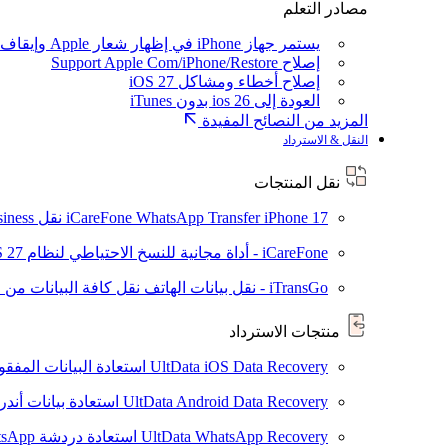
مصادر التعلم
يستمر جهاز iPhone في إظهار شعار Apple وإيقاف تشغيله
إصلاح Support Apple Com/iPhone/Restore
إصلاح أخطاء ومشاكل iOS 27
العودة إلى ios 26 بدون iTunes
المزيد من النصائح المفيدة
النقل & الاسترداد
نقل المنتجات
iPhone 17
iCareFone WhatsApp Transfer
نقل WhatsApp / WhatsApp Business بين Android و iPhone
iCareFone - أداة مجانية للنسخ الاحتياطي لنظام iOS
S 27
iTransGo - نقل بيانات الهاتف
نقل كافة البيانات من ال
منتجات الاسترداد
UltData iOS Data Recovery
استعادة البيانات المفقودة من ad
UltData Android Data Recovery
استعادة بيانات أند
UltData WhatsApp Recovery
استعادة دردشة WhatsApp على Android/iPhone