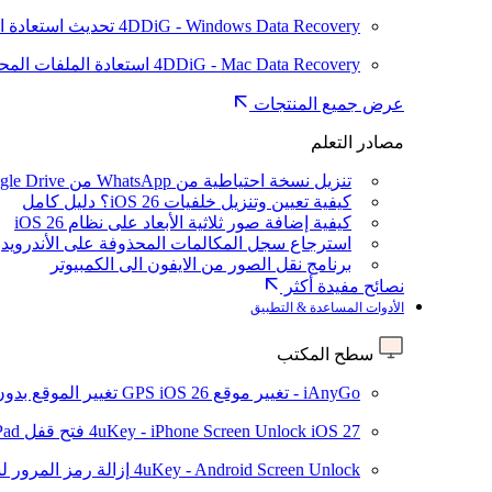
4DDiG - Windows Data Recovery
تحديث
استعادة ا
4DDiG - Mac Data Recovery
استعادة الملفات الم
عرض جميع المنتجات
مصادر التعلم
تنزيل نسخة احتياطية من WhatsApp من Google Drive
كيفية تعيين وتنزيل خلفيات iOS 26؟ دليل كامل
كيفية إضافة صور ثلاثية الأبعاد على نظام iOS 26
استرجاع سجل المكالمات المحذوفة على الأندرويد
برنامج نقل الصور من الايفون الى الكمبيوتر
نصائح مفيدة أكثر
الأدوات المساعدة & التطبيق
سطح المكتب
iAnyGo - تغيير موقع GPS
iOS 26
تغيير الموقع بدو
iOS 27
4uKey - iPhone Screen Unlock
فتح قفل iPhone/iPad بدون رمز المرور
4uKey - Android Screen Unlock
إزالة رمز المرور لشاشة roid