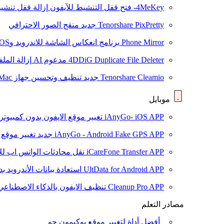
4MeKey- فتح قفل التنشيط للآيفون
إزالة قفل تنشيط oud
Tenorshare PixPretty
جديد
منقح الصور الاحترافي
Phone Mirror
برنامج انعكاس الشاشة للاندرويد وiOS
4DDiG Duplicate File Deleter
مدعوم AI
إزالة المل
Tenorshare Cleamio
جديد
تنظيف وتحسين جهاز Mac بنقرة واحدة
موبايل
iAnyGo- iOS APP
تغيير موقع الايفون بدون كمبيوتر
iAnyGo - Android Fake GPS APP
جديد
تغيير موقع 
iCareFone Transfer APP
نقل محادثات الواتس اب للا
UltData for Android APP
استعادة بيانات الأندرويد ب
Cleanup Pro APP
تنظيف الايفون بالذكاء الاصطناعي
مصادر التعلم
أفضل أداة لتغيير موقع بوكيمون جو