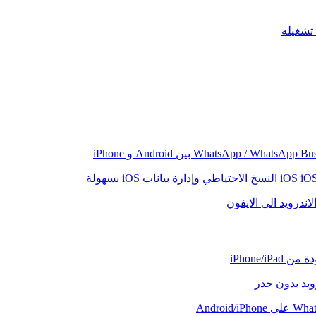
iO
النسخ الاحتياطي وإدارة بيانات iOS بسهولة
اندرويد الى الايفون
iPhone/iP
رويد بدون جذر