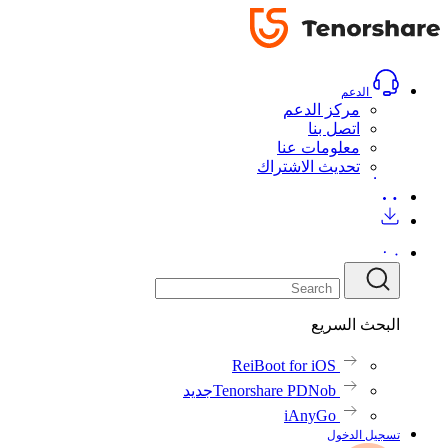
الدعم
مركز الدعم
اتصل بنا
معلومات عنا
تحديث الاشتراك
البحث السريع
ReiBoot for iOS
Tenorshare PDNob
جديد
iAnyGo
تسجيل الدخول