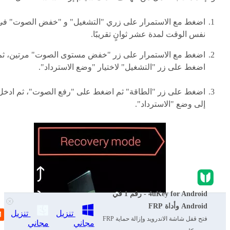
اضغط مع الاستمرار على زري "التشغيل" و "خفض الصوت" في
نفس الوقت لمدة عشر ثوانٍ تقريبًا.
اضغط مع الاستمرار على زر "خفض مستوى الصوت" مرتين، ثم
اضغط على زر "التشغيل" لاختيار "وضع الاسترداد".
اضغط على زر "الطاقة" ثم اضغط على "رفع الصوت"، ثم ادخل
إلى وضع "الاسترداد".
4uKey for Android - رقم 1 في
Android وأداة FRP
تنزيل
تنزيل
فتح قفل شاشة الاندرويد وإزالة حماية FRP
مجاني
مجاني