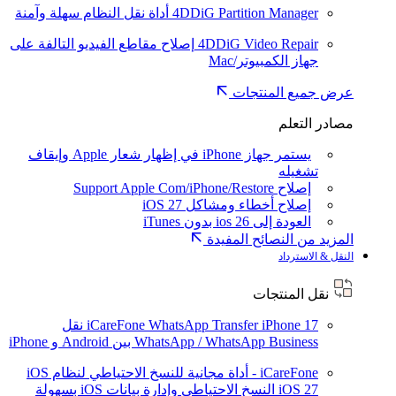
4DDiG Partition Manager
أداة نقل النظام سهلة وآمنة
4DDiG Video Repair
إصلاح مقاطع الفيديو التالفة على
جهاز الكمبيوتر/Mac
عرض جميع المنتجات
مصادر التعلم
يستمر جهاز iPhone في إظهار شعار Apple وإيقاف
تشغيله
إصلاح Support Apple Com/iPhone/Restore
إصلاح أخطاء ومشاكل iOS 27
العودة إلى ios 26 بدون iTunes
المزيد من النصائح المفيدة
النقل & الاسترداد
نقل المنتجات
iPhone 17
iCareFone WhatsApp Transfer
نقل
WhatsApp / WhatsApp Business بين Android و iPhone
iCareFone - أداة مجانية للنسخ الاحتياطي لنظام iOS
iOS 27
النسخ الاحتياطي وإدارة بيانات iOS بسهولة