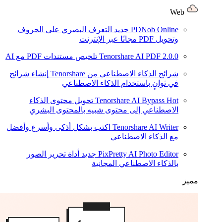
Web
PDNob Online
جديد
التعرف البصري على الحروف
وتحويل PDF مجانًا عبر الإنترنت
2.0.0
Tenorshare AI PDF
تلخيص مستندات PDF مع AI
شرائح الذكاء الاصطناعي من Tenorshare
إنشاء شرائح
في ثوانٍ باستخدام الذكاء الاصطناعي
Hot
Tenorshare AI Bypass
تحويل محتوى الذكاء
الاصطناعي إلى محتوى شبيه بالمحتوى البشري
Tenorshare AI Writer
اكتب بشكل أذكى وأسرع وأفضل
مع الذكاء الاصطناعي
PixPretty AI Photo Editor
جديد
أداة تحرير الصور
بالذكاء الاصطناعي المجانية
مميز