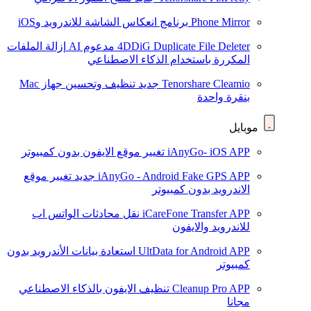
Phone Mirror
برنامج انعكاس الشاشة للاندرويد وiOS
4DDiG Duplicate File Deleter
مدعوم AI
إزالة الملفات
المكررة باستخدام الذكاء الاصطناعي
Tenorshare Cleamio
جديد
تنظيف وتحسين جهاز Mac
بنقرة واحدة
موبايل
iAnyGo- iOS APP
تغيير موقع الايفون بدون كمبيوتر
iAnyGo - Android Fake GPS APP
جديد
تغيير موقع
الاندرويد بدون كمبيوتر
iCareFone Transfer APP
نقل محادثات الواتس اب
للاندرويد والايفون
UltData for Android APP
استعادة بيانات الأندرويد بدون
كمبيوتر
Cleanup Pro APP
تنظيف الايفون بالذكاء الاصطناعي
مجانا