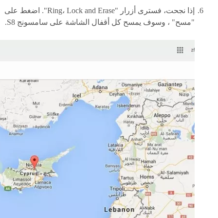
إذا نجحت، فسترى أزرار "Ring، Lock and Erase". اضغط على
"مسح" ، وسوف يمسح كل أقفال الشاشة على سامسونج S8.