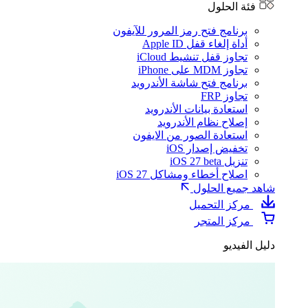
فئة الحلول
برنامج فتح رمز المرور للآيفون
أداة إلغاء قفل Apple ID
تجاوز قفل تنشيط iCloud
تجاوز MDM على iPhone
برنامج فتح شاشة الأندرويد
تجاوز FRP
استعادة بيانات الأندرويد
إصلاح نظام الأندرويد
استعادة الصور من الايفون
تخفيض إصدار iOS
تنزيل iOS 27 beta
اصلاح أخطاء ومشاكل iOS 27
شاهد جميع الحلول
مركز التحميل
مركز المتجر
دليل الفيديو