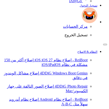
iAnyGo
تسجيل الدخول
مركز الحسابات
تسجيل الخروج
النظام & الإصلاح
ReiBoot - إصلاح نظام iOS
iOS 27
إصلاح أكثر من 150
مشكلة في نظام iOS/iPadOS
4DDiG Windows Boot Genius
إصلاح مشاكل الويندوز
في دقائق
4DDiG Photo Repair
إصلاح الصور التالفة على جهاز
الكمبيوتر/Mac
ReiBoot - إصلاح نظام Android
إصلاح نظام أندرويد
سهلاً مثل A-B-C