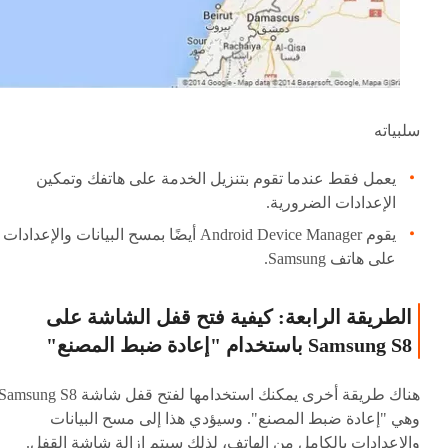
سلبياته
يعمل فقط عندما تقوم بتنزيل الخدمة على هاتفك وتمكين
الإعدادات الضرورية.
يقوم Android Device Manager أيضًا بمسح البيانات والإعدادات
على هاتف Samsung.
الطريقة الرابعة: كيفية فتح قفل الشاشة على
Samsung S8 باستخدام "إعادة ضبط المصنع"
هناك طريقة أخرى يمكنك استخدامها لفتح قفل شاشة amsung S8
وهي "إعادة ضبط المصنع". وسيؤدي هذا إلى مسح البيانات
والإعدادات بالكامل من الهاتف، لذلك سيتم إزالة شاشة القفل.