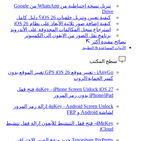
تنزيل نسخة احتياطية من WhatsApp من Google
Drive
كيفية تعيين وتنزيل خلفيات iOS 26؟ دليل كامل
كيفية إضافة صور ثلاثية الأبعاد على نظام iOS 26
استرجاع سجل المكالمات المحذوفة على الأندرويد
برنامج نقل الصور من الايفون الى الكمبيوتر
نصائح مفيدة أكثر
الأدوات المساعدة & التطبيق
سطح المكتب
iAnyGo - تغيير موقع GPS
iOS 26
تغيير الموقع بدون
كسر الحماية/الروت
iOS 27
4uKey - iPhone Screen Unlock
فتح قفل
iPhone/iPad بدون رمز المرور
4uKey - Android Screen Unlock
إزالة رمز المرور
لشاشة Android و FRP
4MeKey- فتح قفل التنشيط للآيفون
إزالة قفل تنشيط
iCloud
Tenorshare PixPretty
جديد
منقح الصور الاحترافي