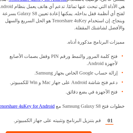
هي الأداة التي تبحث عنها تمامًا. تدعم أي هاتف يعمل بنظ
لفتح أي أنظمة قفل بداخله. يمكنها إعادة تعيين Galaxy S8 بسرعة
وبنجاح. إن استخدام Tenorshare 4uKey هو الحل السريع والسهل
والأفضل لشاشتك المقفلة.
مميزات البرنامج مذكورة أدناه.
فتح كلمة المرور والنمط ورقم PIN وقفل بصمات الأصابع
لأجهزة Android.
إزالة حساب Google الخاص بجهاز Samsung.
دعم فتح شاشة Android على جهاز Mac و Win للكمبيوتر.
فتح الأجهزة في بضع دقائق.
خطوات فتح Samsung Galaxy S8 مع
enorshare 4uKey for Android
قم بتنزيل البرنامج وتثبيته على جهاز الكمبيوتر.