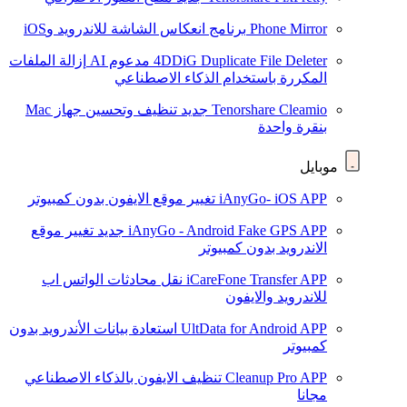
Phone Mirror
برنامج انعكاس الشاشة للاندرويد وiOS
4DDiG Duplicate File Deleter
مدعوم AI
إزالة الملفات
المكررة باستخدام الذكاء الاصطناعي
Tenorshare Cleamio
جديد
تنظيف وتحسين جهاز Mac
بنقرة واحدة
موبايل
iAnyGo- iOS APP
تغيير موقع الايفون بدون كمبيوتر
iAnyGo - Android Fake GPS APP
جديد
تغيير موقع
الاندرويد بدون كمبيوتر
iCareFone Transfer APP
نقل محادثات الواتس اب
للاندرويد والايفون
UltData for Android APP
استعادة بيانات الأندرويد بدون
كمبيوتر
Cleanup Pro APP
تنظيف الايفون بالذكاء الاصطناعي
مجانا