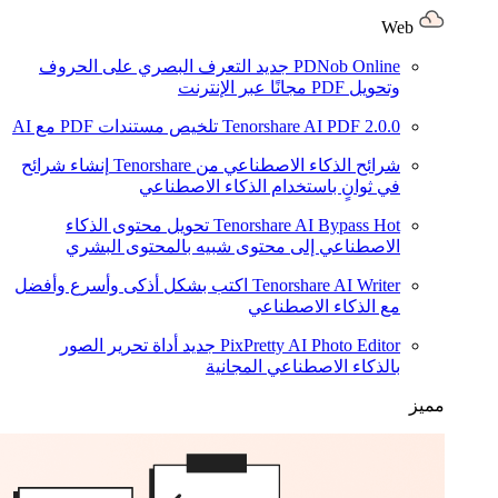
Web
PDNob Online
جديد
التعرف البصري على الحروف
وتحويل PDF مجانًا عبر الإنترنت
2.0.0
Tenorshare AI PDF
تلخيص مستندات PDF مع AI
شرائح الذكاء الاصطناعي من Tenorshare
إنشاء شرائح
في ثوانٍ باستخدام الذكاء الاصطناعي
Hot
Tenorshare AI Bypass
تحويل محتوى الذكاء
الاصطناعي إلى محتوى شبيه بالمحتوى البشري
Tenorshare AI Writer
اكتب بشكل أذكى وأسرع وأفضل
مع الذكاء الاصطناعي
PixPretty AI Photo Editor
جديد
أداة تحرير الصور
بالذكاء الاصطناعي المجانية
مميز