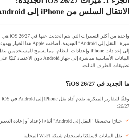
الجزء 1. ميزات iOS 26/27 الجديدة:
الانتقال السلس من iPhone إلى Android
واحدة من أكثر التغييرات التي يتم الحديث عنها في iOS 26/27 هي
ميزة "النقل إلى Android" الجديدة. أضافت Apple هذا الخيار بهدوء
إلى إعدادات iPhone وإعدادات النظام، مما يسمح للمستخدمين بنق
البيانات الأساسية مباشرة إلى جهاز Android دون الاعتماد كليًا عل
تطبيقات الطرف الثالث.
ما الجديد في iOS 26/27؟
وفقًا للتقارير المبكرة، تقدم أداة نقل iPhone إلى Android في iOS
26/27:
خيارًا مخصصًا "النقل إلى Android" أثناء الإعداد أو إعادة التعيين
نقل البيانات لاسلكيًا باستخدام شبكة Wi-Fi المحلية