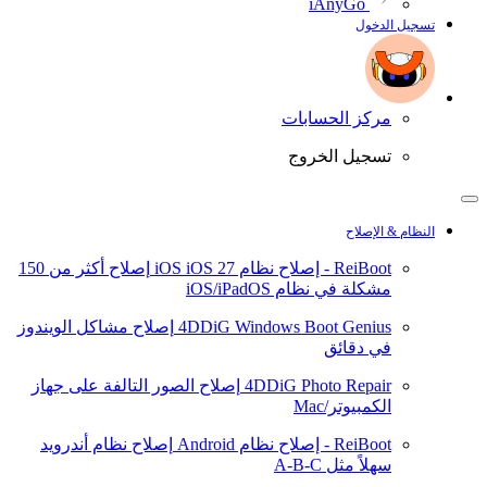
iAnyGo
تسجيل الدخول
مركز الحسابات
تسجيل الخروج
النظام & الإصلاح
ReiBoot - إصلاح نظام iOS
iOS 27
إصلاح أكثر من 150
مشكلة في نظام iOS/iPadOS
4DDiG Windows Boot Genius
إصلاح مشاكل الويندوز
في دقائق
4DDiG Photo Repair
إصلاح الصور التالفة على جهاز
الكمبيوتر/Mac
ReiBoot - إصلاح نظام Android
إصلاح نظام أندرويد
سهلاً مثل A-B-C