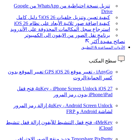
تنزيل نسخة احتياطية من WhatsApp من Google
Drive
كيفية تعيين وتنزيل خلفيات iOS 26؟ دليل كامل
كيفية إضافة صور ثلاثية الأبعاد على نظام iOS 26
استرجاع سجل المكالمات المحذوفة على الأندرويد
برنامج نقل الصور من الايفون الى الكمبيوتر
نصائح مفيدة أكثر
الأدوات المساعدة & التطبيق
سطح المكتب
iAnyGo - تغيير موقع GPS
iOS 26
تغيير الموقع بدون
كسر الحماية/الروت
iOS 27
4uKey - iPhone Screen Unlock
فتح قفل
iPhone/iPad بدون رمز المرور
4uKey - Android Screen Unlock
إزالة رمز المرور
لشاشة Android و FRP
4MeKey- فتح قفل التنشيط للآيفون
إزالة قفل تنشيط
iCloud
Tenorshare PixPretty
جديد
منقح الصور الاحترافي