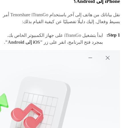
iPhone إلى Android؟
نقل بياناتك من هاتف إلى آخر باستخدام Tenorshare iTransGo أمر
بسيط وفعال. إليك دليلًا تفصيليًا عن كيفية القيام بذلك:
ابدأ بتشغيل iTransGo على جهاز الكمبيوتر الخاص بك.
بمجرد فتح البرنامج، انقر على زر
"iOS إلى Android"
.