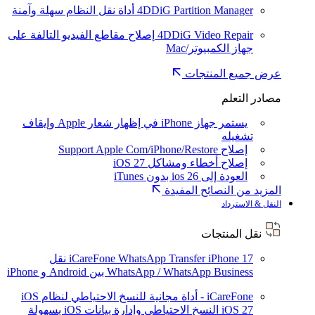
4DDiG Partition Manager
أداة نقل النظام سهلة وآمنة
4DDiG Video Repair
إصلاح مقاطع الفيديو التالفة على
جهاز الكمبيوتر/Mac
عرض جميع المنتجات
مصادر التعلم
يستمر جهاز iPhone في إظهار شعار Apple وإيقاف
تشغيله
إصلاح Support Apple Com/iPhone/Restore
إصلاح أخطاء ومشاكل iOS 27
العودة إلى ios 26 بدون iTunes
المزيد من النصائح المفيدة
النقل & الاسترداد
نقل المنتجات
iPhone 17
iCareFone WhatsApp Transfer
نقل
WhatsApp / WhatsApp Business بين Android و iPhone
iCareFone - أداة مجانية للنسخ الاحتياطي لنظام iOS
iOS 27
النسخ الاحتياطي وإدارة بيانات iOS بسهولة