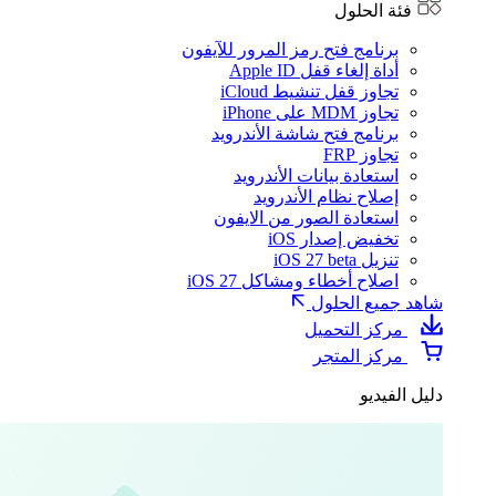
فئة الحلول
برنامج فتح رمز المرور للآيفون
أداة إلغاء قفل Apple ID
تجاوز قفل تنشيط iCloud
تجاوز MDM على iPhone
برنامج فتح شاشة الأندرويد
تجاوز FRP
استعادة بيانات الأندرويد
إصلاح نظام الأندرويد
استعادة الصور من الايفون
تخفيض إصدار iOS
تنزيل iOS 27 beta
اصلاح أخطاء ومشاكل iOS 27
شاهد جميع الحلول
مركز التحميل
مركز المتجر
دليل الفيديو