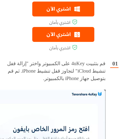
قم بتثبيت 4uKey على الكمبيوتر واختر "إزالة قفل
تنشيط iCloud" لتجاوز قفل تنشيط iPhone. ثم قم
بتوصيل جهاز iPhone بالكمبيوتر.