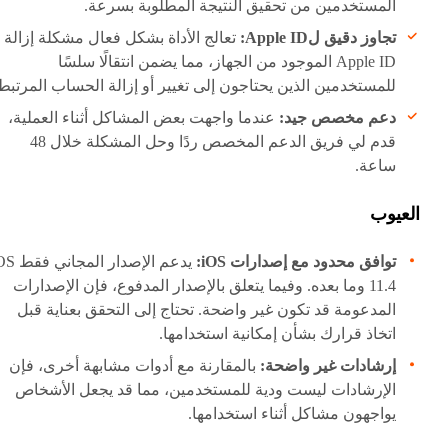
المستخدمين من تحقيق النتيجة المطلوبة بسرعة.
تجاوز دقيق لApple ID:
تعالج الأداة بشكل فعال مشكلة إزالة
Apple ID الموجود من الجهاز، مما يضمن انتقالًا سلسًا
للمستخدمين الذين يحتاجون إلى تغيير أو إزالة الحساب المرتبط
دعم مخصص جيد:
عندما واجهت بعض المشاكل أثناء العملية،
قدم لي فريق الدعم المخصص ردًا وحل المشكلة خلال 48
ساعة.
العيوب
توافق محدود مع إصدارات iOS:
يدعم الإصدار المج
11.4 وما بعده. وفيما يتعلق بالإصدار المدفوع، فإن الإصدارات
المدعومة قد تكون غير واضحة. تحتاج إلى التحقق بعناية قبل
اتخاذ قرارك بشأن إمكانية استخدامها.
إرشادات غير واضحة:
بالمقارنة مع أدوات مشابهة أخرى، فإن
الإرشادات ليست ودية للمستخدمين، مما قد يجعل الأشخاص
يواجهون مشاكل أثناء استخدامها.