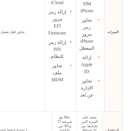
iCloud
SIM
iPhone
إزالة رمز
مرور
تجاوز
EFI
رمز
الميزات
تجاوز قفل تفعيل Find My Watch
Firmware
مرور
iPhone
إزالة رمز
المعطل
PIN
للنظام
إزالة
Apple
تجاوز
ID
ملف
MDM
تجاوز
الإدارة
عن بُعد
يعتمد على
Mac مع
الميزة التي
شريحة T2
تختارها. من
وM1؛ من
التوافقات
iPhone 5S
macOS
Apple Watch Series 1 و2 