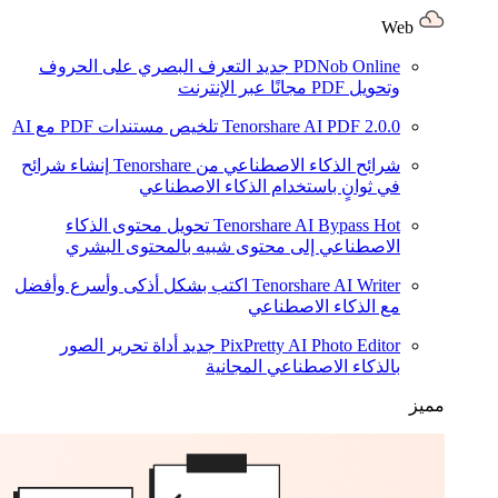
Web
PDNob Online
جديد
التعرف البصري على الحروف
وتحويل PDF مجانًا عبر الإنترنت
2.0.0
Tenorshare AI PDF
تلخيص مستندات PDF مع AI
شرائح الذكاء الاصطناعي من Tenorshare
إنشاء شرائح
في ثوانٍ باستخدام الذكاء الاصطناعي
Hot
Tenorshare AI Bypass
تحويل محتوى الذكاء
الاصطناعي إلى محتوى شبيه بالمحتوى البشري
Tenorshare AI Writer
اكتب بشكل أذكى وأسرع وأفضل
مع الذكاء الاصطناعي
PixPretty AI Photo Editor
جديد
أداة تحرير الصور
بالذكاء الاصطناعي المجانية
مميز