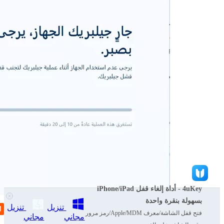
4uKey - أداة إلغاء قفل iPhone/iPad
بسهولة بنقرة واحدة
تنزيل
تنزيل
فتح قفل الشاشة/معرف Apple/MDM/رمز مرور
مجاني
مجاني