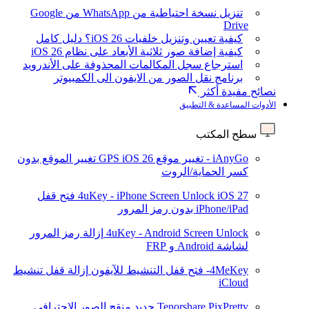
تنزيل نسخة احتياطية من WhatsApp من Google
Drive
كيفية تعيين وتنزيل خلفيات iOS 26؟ دليل كامل
كيفية إضافة صور ثلاثية الأبعاد على نظام iOS 26
استرجاع سجل المكالمات المحذوفة على الأندرويد
برنامج نقل الصور من الايفون الى الكمبيوتر
نصائح مفيدة أكثر
الأدوات المساعدة & التطبيق
سطح المكتب
iAnyGo - تغيير موقع GPS
iOS 26
تغيير الموقع بدون
كسر الحماية/الروت
iOS 27
4uKey - iPhone Screen Unlock
فتح قفل
iPhone/iPad بدون رمز المرور
4uKey - Android Screen Unlock
إزالة رمز المرور
لشاشة Android و FRP
4MeKey- فتح قفل التنشيط للآيفون
إزالة قفل تنشيط
iCloud
Tenorshare PixPretty
جديد
منقح الصور الاحترافي