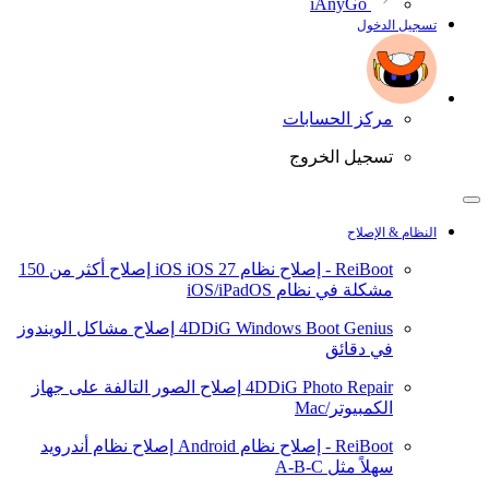
iAnyGo
تسجيل الدخول
مركز الحسابات
تسجيل الخروج
النظام & الإصلاح
ReiBoot - إصلاح نظام iOS
iOS 27
إصلاح أكثر من 150
مشكلة في نظام iOS/iPadOS
4DDiG Windows Boot Genius
إصلاح مشاكل الويندوز
في دقائق
4DDiG Photo Repair
إصلاح الصور التالفة على جهاز
الكمبيوتر/Mac
ReiBoot - إصلاح نظام Android
إصلاح نظام أندرويد
سهلاً مثل A-B-C