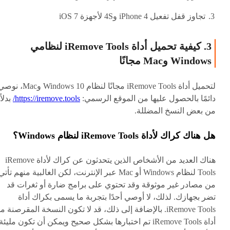
تجاوز قفل تفعيل iPhone 4 و4S لأجهزة iOS 7
3. كيفية تحميل أداة iRemove Tools لنظامي
Windows وMac مجانًا
لتحميل أداة iRemove Tools مجانًا لنظام Windows 10 وMac،
دائمًا بالحصول عليها من الموقع الرسمي:
https://iremove.tools/
بدلاً
من بعض النسخ المضللة.
هل هناك كراك لأداة iRemove Tools لنظام Windows؟
هناك العديد من الأشخاص الذين يتحدثون عن كراك لأداة iRemove
Tools لنظام Windows أو Mac عبر الإنترنت، لكن الغالبية منهم تأتي
من مصادر غير موثوقة وقد تحتوي على برامج ضارة أو ثغرات قد
تضر بجهازك. لذلك، لا أوصي أحدًا بتجربة ما يسمى بكراك أداة
iRemove Tools. بالإضافة إلى ذلك، قد لا تكون النسخة المقرصنة 
أداة iRemove Tools تم اختبارها بشكل صحيح ويمكن أن تكون مليئة