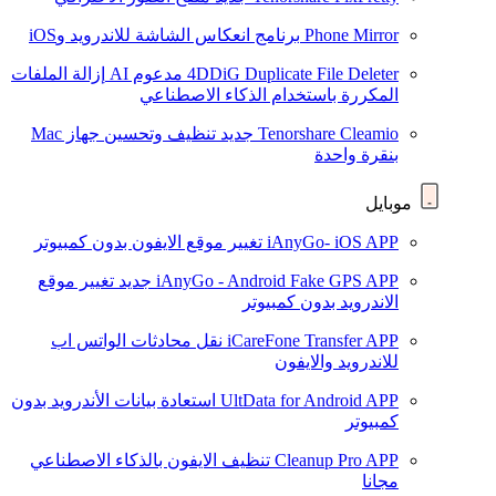
Phone Mirror
برنامج انعكاس الشاشة للاندرويد وiOS
4DDiG Duplicate File Deleter
مدعوم AI
إزالة الملفات
المكررة باستخدام الذكاء الاصطناعي
Tenorshare Cleamio
جديد
تنظيف وتحسين جهاز Mac
بنقرة واحدة
موبايل
iAnyGo- iOS APP
تغيير موقع الايفون بدون كمبيوتر
iAnyGo - Android Fake GPS APP
جديد
تغيير موقع
الاندرويد بدون كمبيوتر
iCareFone Transfer APP
نقل محادثات الواتس اب
للاندرويد والايفون
UltData for Android APP
استعادة بيانات الأندرويد بدون
كمبيوتر
Cleanup Pro APP
تنظيف الايفون بالذكاء الاصطناعي
مجانا