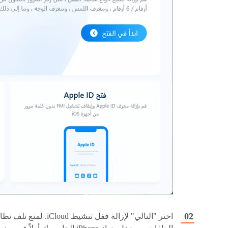
اختر "التالي" لإزالة قفل تنشيط iCloud. لمنع تلف