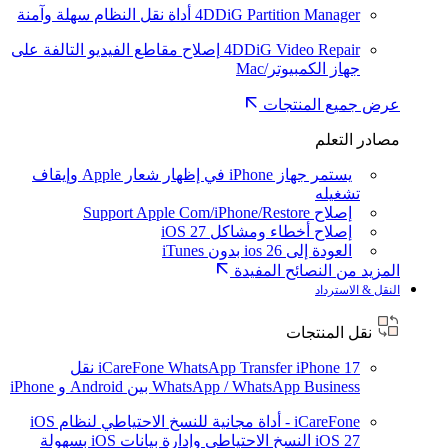
4DDiG Partition Manager
أداة نقل النظام سهلة وآمنة
4DDiG Video Repair
إصلاح مقاطع الفيديو التالفة على
جهاز الكمبيوتر/Mac
عرض جميع المنتجات
مصادر التعلم
يستمر جهاز iPhone في إظهار شعار Apple وإيقاف
تشغيله
إصلاح Support Apple Com/iPhone/Restore
إصلاح أخطاء ومشاكل iOS 27
العودة إلى ios 26 بدون iTunes
المزيد من النصائح المفيدة
النقل & الاسترداد
نقل المنتجات
iPhone 17
iCareFone WhatsApp Transfer
نقل
WhatsApp / WhatsApp Business بين Android و iPhone
iCareFone - أداة مجانية للنسخ الاحتياطي لنظام iOS
iOS 27
النسخ الاحتياطي وإدارة بيانات iOS بسهولة