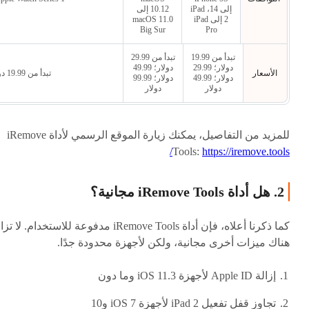
إلى 14، iPad
10.12 إلى
2 إلى iPad
macOS 11.0
Big Sur
Pro
تبدأ من 19.99
تبدأ من 29.99
دولار؛ 29.99
دولار؛ 49.99
الأسعار
تبدأ من 19.99 دولار
دولار؛ 49.99
دولار؛ 99.99
دولار
دولار
للمزيد من التفاصيل، يمكنك زيارة الموقع الرسمي لأداة iRemove
Tools:
https://iremove.tools/
2. هل أداة iRemove Tools مجانية؟
كما ذكرنا أعلاه، فإن أداة iRemove Tools مدفوعة للاستخدام. لا 
هناك ميزات أخرى مجانية، ولكن لأجهزة محدودة جدًا.
إزالة Apple ID لأجهزة iOS 11.3 وما دون
تجاوز قفل تفعيل iPad 2 لأجهزة iOS 7 و10