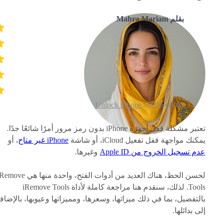
بقلم Mahra Mariam
Unlock iPhone
2026-08-05 /
تعتبر مشكلة قفل أجهزة iPhone بدون رمز مرور أمرًا شائعًا جدًا.
يمكنك مواجهة قفل تفعيل iCloud، أو شاشة
iPhone غير متاح
، أو
عدم تسجيل الخروج من Apple ID
وغيرها.
لحسن الحظ، هناك العديد من أدوات الفتح، واحدة منها هي e
Tools. لذلك، سنقدم هنا مراجعة كاملة لأداة iRemove Tools
بالتفصيل، بما في ذلك ميزاتها، وسعرها، ومميزاتها وعيوبها، بالإضاف
إلى بدائلها.