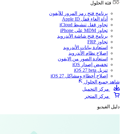
فئة الحلول
برنامج فتح رمز المرور للآيفون
أداة إلغاء قفل Apple ID
تجاوز قفل تنشيط iCloud
تجاوز MDM على iPhone
برنامج فتح شاشة الأندرويد
تجاوز FRP
استعادة بيانات الأندرويد
إصلاح نظام الأندرويد
استعادة الصور من الايفون
تخفيض إصدار iOS
تنزيل iOS 27 beta
اصلاح أخطاء ومشاكل iOS 27
شاهد جميع الحلول
مركز التحميل
مركز المتجر
دليل الفيديو