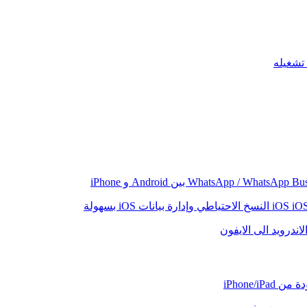
iO
النسخ الاحتياطي وإدارة بيانات iOS بسهولة
اندرويد الى الايفون
iPhone/iP