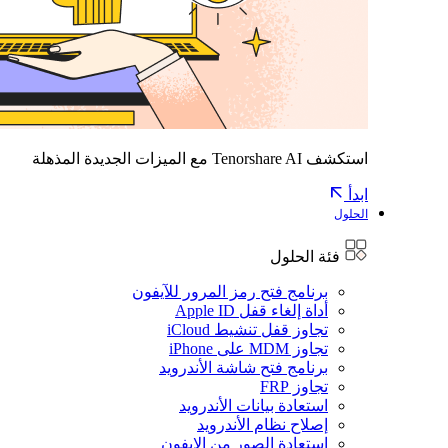
استكشف Tenorshare AI مع الميزات الجديدة المذهلة
ابدأ
الحلول
فئة الحلول
برنامج فتح رمز المرور للآيفون
أداة إلغاء قفل Apple ID
تجاوز قفل تنشيط iCloud
تجاوز MDM على iPhone
برنامج فتح شاشة الأندرويد
تجاوز FRP
استعادة بيانات الأندرويد
إصلاح نظام الأندرويد
استعادة الصور من الايفون