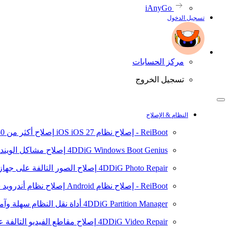
iAnyGo
تسجيل الدخول
مركز الحسابات
تسجيل الخروج
النظام & الإصلاح
ReiBoot - إصلاح نظام iOS
iOS 27
إصلاح أكثر من 150 مشكلة في نظام iOS/iPadOS
4DDiG Windows Boot Genius
إصلاح مشاكل الويند
4DDiG Photo Repair
إصلاح الصور التالفة على جهاز ال
ReiBoot - إصلاح نظام Android
إصلاح نظام أندرويد سهلا
4DDiG Partition Manager
أداة نقل النظام سهلة وآم
4DDiG Video Repair
إصلاح مقاطع الفيديو التالفة على