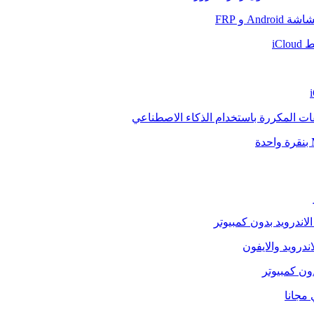
And و FRP
iCl
فات المكررة باستخدام الذكاء الاصطناعي
الاندرويد بدون كمبيوتر
ندرويد والايفون
دون كمبيوتر
 مجانا