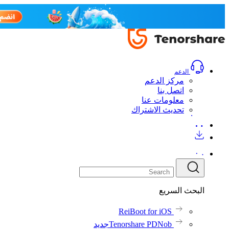
الدعم
مركز الدعم
اتصل بنا
معلومات عنا
تحديث الاشتراك
البحث السريع
ReiBoot for iOS
Tenorshare PDNob
جديد