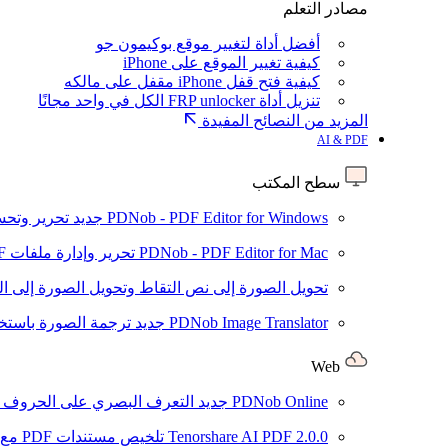
مصادر التعلم
أفضل أداة لتغيير موقع بوكيمون جو
كيفية تغيير الموقع على iPhone
كيفية فتح قفل iPhone مقفل على مالكه
تنزيل أداة FRP unlocker الكل في واحد مجانًا
المزيد من النصائح المفيدة
AI & PDF
سطح المكتب
PDNob - PDF Editor for Windows
جديد
تحرير وتحسين ملفات PDF باستخد
PDNob - PDF Editor for Mac
تحرير وإدارة ملفات PDF باستخدام الذكاء الاصطناعي على نظام macOS
تحويل الصورة إلى نص
التقاط وتحويل الصورة إلى ا
PDNob Image Translator
جديد
ترجمة الصورة باستخدام
Web
PDNob Online
جديد
التعرف البصري على الحروف وتحويل PDF مجانًا ع
2.0.0
Tenorshare AI PDF
تلخيص مستندات PDF مع AI