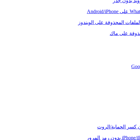
رويد بدون جذر
لملفات المحذوفة على الويندوز
حذوفة على ماك
ن كسر الحماية/الروت