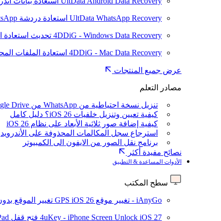
UltData Android Data Recovery
استعادة بيانات أند
UltData WhatsApp Recovery
استعادة دردشة WhatsApp على Android/iPhone
4DDiG - Windows Data Recovery
تحديث
استعادة ا
4DDiG - Mac Data Recovery
استعادة الملفات الم
عرض جميع المنتجات
مصادر التعلم
تنزيل نسخة احتياطية من WhatsApp من Google Drive
كيفية تعيين وتنزيل خلفيات iOS 26؟ دليل كامل
كيفية إضافة صور ثلاثية الأبعاد على نظام iOS 26
استرجاع سجل المكالمات المحذوفة على الأندرويد
برنامج نقل الصور من الايفون الى الكمبيوتر
نصائح مفيدة أكثر
الأدوات المساعدة & التطبيق
سطح المكتب
iAnyGo - تغيير موقع GPS
iOS 26
تغيير الموقع بدو
iOS 27
4uKey - iPhone Screen Unlock
فتح قفل iPhone/iPad بدون رمز المرور