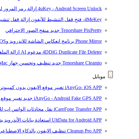
4uKey - Android Screen Unlock
إزالة رمز المرور لشاشة roid
4MeKey- فتح قفل التنشيط للآيفون
إزالة قفل تنشيط oud
Tenorshare PixPretty
جديد
منقح الصور الاحترافي
Phone Mirror
برنامج انعكاس الشاشة للاندرويد وiOS
4DDiG Duplicate File Deleter
مدعوم AI
إزالة المل
Tenorshare Cleamio
جديد
تنظيف وتحسين جهاز Mac بنقرة واحدة
موبايل
iAnyGo- iOS APP
تغيير موقع الايفون بدون كمبيوتر
iAnyGo - Android Fake GPS APP
جديد
تغيير موقع 
iCareFone Transfer APP
نقل محادثات الواتس اب للا
UltData for Android APP
استعادة بيانات الأندرويد ب
Cleanup Pro APP
تنظيف الايفون بالذكاء الاصطناعي