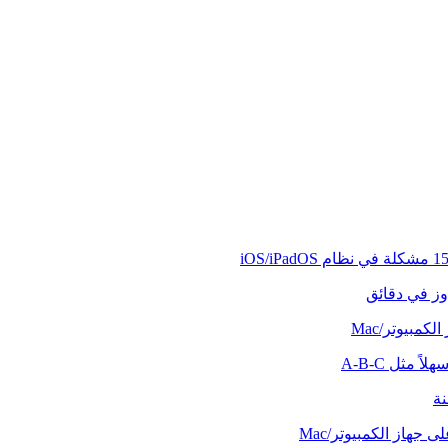
وز في دقائق
كمبيوتر/Mac
ً مثل A-B-C
نة
 جهاز الكمبيوتر/Mac