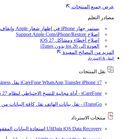
عرض جميع المنتجات
مصادر التعلم
يستمر جهاز iPhone في إظهار شعار Apple وإيقاف تشغيله
إصلاح Support Apple Com/iPhone/Restore
إصلاح أخطاء ومشاكل iOS 27
العودة إلى ios 26 بدون iTunes
المزيد من النصائح المفيدة
النقل & الاسترداد
نقل المنتجات
iPhone 17
iCareFone WhatsApp Transfer
نقل WhatsApp / WhatsApp Business بين Android و iPhone
iCareFone - أداة مجانية للنسخ الاحتياطي لنظام iOS
S 27
iTransGo - نقل بيانات الهاتف
نقل كافة البيانات من ال
منتجات الاسترداد
UltData iOS Data Recovery
استعادة البيانات المفقودة من ad