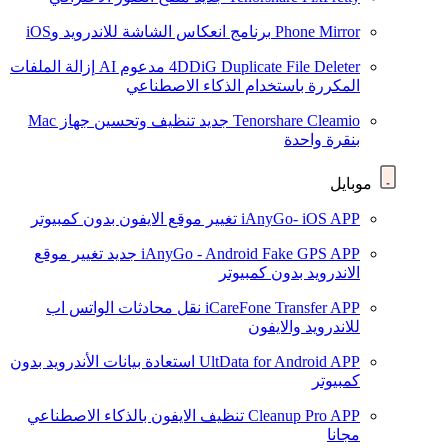
Phone Mirror
برنامج انعكاس الشاشة للاندرويد وiOS
4DDiG Duplicate File Deleter
مدعوم AI
إزالة الملفات
المكررة باستخدام الذكاء الاصطناعي
Tenorshare Cleamio
جديد
تنظيف وتحسين جهاز Mac
بنقرة واحدة
موبايل
iAnyGo- iOS APP
تغيير موقع الايفون بدون كمبيوتر
iAnyGo - Android Fake GPS APP
جديد
تغيير موقع
الاندرويد بدون كمبيوتر
iCareFone Transfer APP
نقل محادثات الواتس اب
للاندرويد والايفون
UltData for Android APP
استعادة بيانات الأندرويد بدون
كمبيوتر
Cleanup Pro APP
تنظيف الايفون بالذكاء الاصطناعي
مجانا