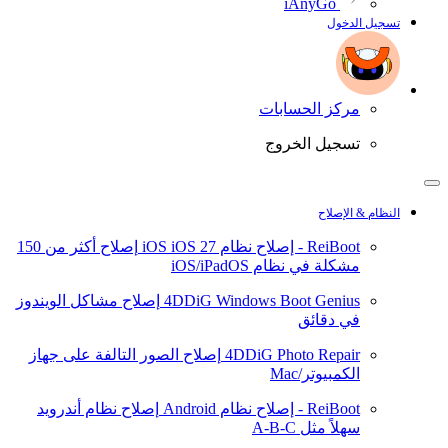
iAnyGo
تسجيل الدخول
مركز الحسابات
تسجيل الخروج
النظام & الإصلاح
ReiBoot - إصلاح نظام iOS
iOS 27
إصلاح أكثر من 150
مشكلة في نظام iOS/iPadOS
4DDiG Windows Boot Genius
إصلاح مشاكل الويندوز
في دقائق
4DDiG Photo Repair
إصلاح الصور التالفة على جهاز
الكمبيوتر/Mac
ReiBoot - إصلاح نظام Android
إصلاح نظام أندرويد
سهلاً مثل A-B-C