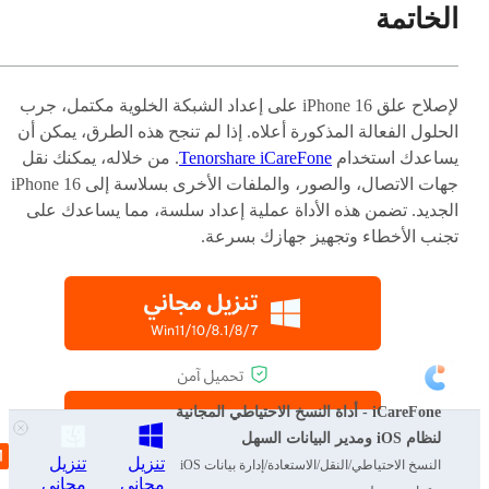
الخاتمة
لإصلاح علق iPhone 16 على إعداد الشبكة الخلوية مكتمل، جرب
الحلول الفعالة المذكورة أعلاه. إذا لم تنجح هذه الطرق، يمكن أن
يساعدك استخدام
Tenorshare iCareFone
. من خلاله، يمكنك نقل
جهات الاتصال، والصور، والملفات الأخرى بسلاسة إلى iPhone 16
الجديد. تضمن هذه الأداة عملية إعداد سلسة، مما يساعدك على
تجنب الأخطاء وتجهيز جهازك بسرعة.
iCareFone - أداة النسخ الاحتياطي المجانية
لنظام iOS ومدير البيانات السهل
تنزيل
تنزيل
النسخ الاحتياطي/النقل/الاستعادة/إدارة بيانات iOS
مجاني
مجاني