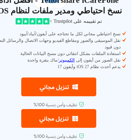
Tenorshare iCareFone - أفضل أداة
نسخ احتياطي ومدير ملفات لنظام iOS
تم تقييمه على Trustpilot >
نسخ احتياطي مجاني لكل ما تحتاجه على آيفون/آيباد/آيبود
نقل الموسيقى والصور ومقاطع الفيديو وجهات الاتصال والرسائل الن
دون قيود
استعادة الملفات بشكل انتقائي دون مسح البيانات الحالية
نقل الصور من آيفون إلى
الكمبيوتر
/ماك بنقرة واحدة
يدعم أحدث نظام iOS 27 وآيفون 17