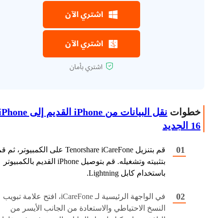
خطوات
نقل البيانات من iPhone القديم إلى hone
16 الجديد
قم بتنزيل Tenorshare iCareFone على الكمبيوتر، ثم 
بتثبيته وتشغيله. قم بتوصيل iPhone القديم بالكمبيوتر
باستخدام كابل Lightning.
في الواجهة الرئيسية لـ iCareFone، افتح علامة تبويب
النسخ الاحتياطي والاستعادة من الجانب الأيسر من