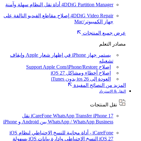
4DDiG Partition Manager
أداة نقل النظام سهلة وآمنة
4DDiG Video Repair
إصلاح مقاطع الفيديو التالفة على
جهاز الكمبيوتر/Mac
عرض جميع المنتجات
مصادر التعلم
يستمر جهاز iPhone في إظهار شعار Apple وإيقاف
تشغيله
إصلاح Support Apple Com/iPhone/Restore
إصلاح أخطاء ومشاكل iOS 27
العودة إلى ios 26 بدون iTunes
المزيد من النصائح المفيدة
النقل & الاسترداد
نقل المنتجات
iPhone 17
iCareFone WhatsApp Transfer
نقل
WhatsApp / WhatsApp Business بين Android و iPhone
iCareFone - أداة مجانية للنسخ الاحتياطي لنظام iOS
iOS 27
النسخ الاحتياطي وإدارة بيانات iOS بسهولة