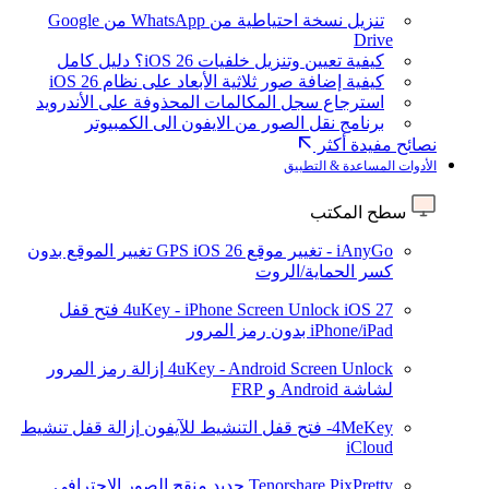
تنزيل نسخة احتياطية من WhatsApp من Google
Drive
كيفية تعيين وتنزيل خلفيات iOS 26؟ دليل كامل
كيفية إضافة صور ثلاثية الأبعاد على نظام iOS 26
استرجاع سجل المكالمات المحذوفة على الأندرويد
برنامج نقل الصور من الايفون الى الكمبيوتر
نصائح مفيدة أكثر
الأدوات المساعدة & التطبيق
سطح المكتب
iAnyGo - تغيير موقع GPS
iOS 26
تغيير الموقع بدون
كسر الحماية/الروت
iOS 27
4uKey - iPhone Screen Unlock
فتح قفل
iPhone/iPad بدون رمز المرور
4uKey - Android Screen Unlock
إزالة رمز المرور
لشاشة Android و FRP
4MeKey- فتح قفل التنشيط للآيفون
إزالة قفل تنشيط
iCloud
Tenorshare PixPretty
جديد
منقح الصور الاحترافي