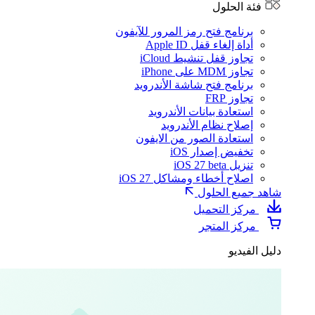
فئة الحلول
برنامج فتح رمز المرور للآيفون
أداة إلغاء قفل Apple ID
تجاوز قفل تنشيط iCloud
تجاوز MDM على iPhone
برنامج فتح شاشة الأندرويد
تجاوز FRP
استعادة بيانات الأندرويد
إصلاح نظام الأندرويد
استعادة الصور من الايفون
تخفيض إصدار iOS
تنزيل iOS 27 beta
اصلاح أخطاء ومشاكل iOS 27
شاهد جميع الحلول
مركز التحميل
مركز المتجر
دليل الفيديو