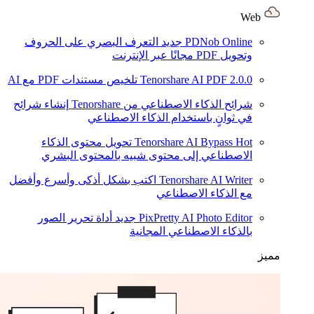
Web
PDNob Online
جديد
التعرف البصري على الحروف
وتحويل PDF مجانًا عبر الإنترنت
2.0.0
Tenorshare AI PDF
تلخيص مستندات PDF مع AI
شرائح الذكاء الاصطناعي من Tenorshare
إنشاء شرائح
في ثوانٍ باستخدام الذكاء الاصطناعي
Hot
Tenorshare AI Bypass
تحويل محتوى الذكاء
الاصطناعي إلى محتوى شبيه بالمحتوى البشري
Tenorshare AI Writer
اكتب بشكل أذكى وأسرع وأفضل
مع الذكاء الاصطناعي
PixPretty AI Photo Editor
جديد
أداة تحرير الصور
بالذكاء الاصطناعي المجانية
مميز