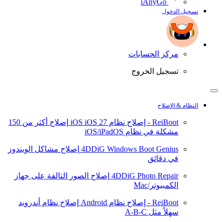
iAnyGo
تسجيل الدخول
مركز الحسابات
تسجيل الخروج
النظام & الإصلاح
ReiBoot - إصلاح نظام iOS
iOS 27
إصلاح أكثر من 150
مشكلة في نظام iOS/iPadOS
4DDiG Windows Boot Genius
إصلاح مشاكل الويندوز
في دقائق
4DDiG Photo Repair
إصلاح الصور التالفة على جهاز
الكمبيوتر/Mac
ReiBoot - إصلاح نظام Android
إصلاح نظام أندرويد
سهلاً مثل A-B-C