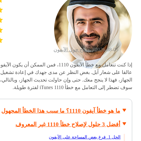
2026-08-05 /
نصائح حول الآيفون
إذا كنت تتعامل مع خطأ الآيفون 1110، فمن الممكن أن يكون الآي
عالقا على شعار آبل. بغض النظر عن مدى جهدك في إعادة تشغيل
الجهاز، فهذا لا ينجح معك. حتى وإن حاولت تحديث الجهاز، وبالتالي،
سوف تضطر إلى التعامل مع خطأ iTunes 1110 لفترة طويلة.
ما هو خطأ آيفون 1110؟ ما سبب هذا الخطأ المجهول
أفضل 3 حلول لإصلاح خطأ 1110 غير المعروف
الحل 1. فرغ بعض المساحة على الآيفون