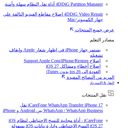
4DDiG Partition Manager
أداة نقل النظام سهلة وآمنة
4DDiG Video Repair
إصلاح مقاطع الفيديو التالفة على
جهاز الكمبيوتر/Mac
عرض جميع المنتجات
مصادر التعلم
يستمر جهاز iPhone في إظهار شعار Apple وإيقاف
تشغيله
إصلاح Support Apple Com/iPhone/Restore
إصلاح أخطاء ومشاكل iOS 27
العودة إلى ios 26 بدون iTunes
المزيد من النصائح المفيدة
النقل & الاسترداد
نقل المنتجات
iPhone 17
iCareFone WhatsApp Transfer
نقل
WhatsApp / WhatsApp Business بين Android و iPhone
iCareFone - أداة مجانية للنسخ الاحتياطي لنظام iOS
iOS 27
النسخ الاحتياطي وإدارة بيانات iOS بسهولة