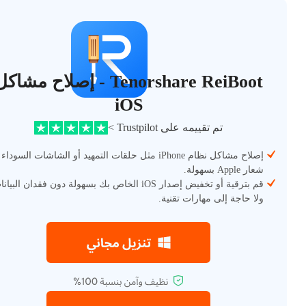
Tenorshare ReiBoot - إصلاح مشاك
iOS
تم تقييمه على Trustpilot >
إصلاح مشاكل نظام iPhone مثل حلقات التمهيد أو الشاشات السوداء
شعار Apple بسهولة.
قم بترقية أو تخفيض إصدار iOS الخاص بك بسهولة دون فقدان البيا
ولا حاجة إلى مهارات تقنية.