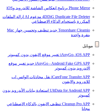
Phone Mirror
برنامج انعكاس الشاشة للاندرويد وiOS
4DDiG Duplicate File Deleter
مدعوم AI
إزالة الملفات
المكررة باستخدام الذكاء الاصطناعي
Tenorshare Cleamio
جديد
تنظيف وتحسين جهاز Mac
بنقرة واحدة
موبايل
iAnyGo- iOS APP
تغيير موقع الايفون بدون كمبيوتر
iAnyGo - Android Fake GPS APP
جديد
تغيير موقع
الاندرويد بدون كمبيوتر
iCareFone Transfer APP
نقل محادثات الواتس اب
للاندرويد والايفون
UltData for Android APP
استعادة بيانات الأندرويد بدون
كمبيوتر
Cleanup Pro APP
تنظيف الايفون بالذكاء الاصطناعي
مجانا