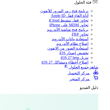
فئة الحلول
برنامج فتح رمز المرور للآيفون
أداة إلغاء قفل Apple ID
تجاوز قفل تنشيط iCloud
تجاوز MDM على iPhone
برنامج فتح شاشة الأندرويد
تجاوز FRP
استعادة بيانات الأندرويد
إصلاح نظام الأندرويد
استعادة الصور من الايفون
تخفيض إصدار iOS
تنزيل iOS 27 beta
اصلاح أخطاء ومشاكل iOS 27
شاهد جميع الحلول
مركز التحميل
مركز المتجر
دليل الفيديو