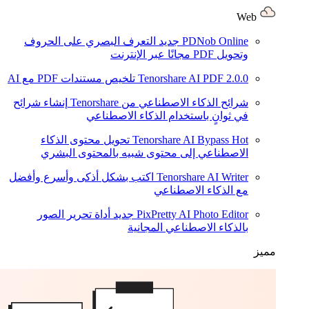
Web
PDNob Online
جديد
التعرف البصري على الحروف
وتحويل PDF مجانًا عبر الإنترنت
2.0.0
Tenorshare AI PDF
تلخيص مستندات PDF مع AI
شرائح الذكاء الاصطناعي من Tenorshare
إنشاء شرائح
في ثوانٍ باستخدام الذكاء الاصطناعي
Hot
Tenorshare AI Bypass
تحويل محتوى الذكاء
الاصطناعي إلى محتوى شبيه بالمحتوى البشري
Tenorshare AI Writer
اكتب بشكل أذكى وأسرع وأفضل
مع الذكاء الاصطناعي
PixPretty AI Photo Editor
جديد
أداة تحرير الصور
بالذكاء الاصطناعي المجانية
مميز