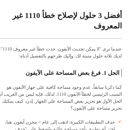
أفضل 3 حلول لإصلاح خطأ 1110 غير
المعروف
عندما ترى "لا يمكن تحديث الآيفون، حدث خطأ غي
لديك ثلاثة حلول مثبتة لك. وإليك طرحهم بالتفصيل أدناه:
الحل 1. فرغ بعض المساحة على الآيفون
كما ذكرنا سابقاً، عدم وجود مساحة كافية على جهاز الآيفون هو
السبب الرئيسي لخطأ الآيفون 1110. لذلك، فإنه ليس من الغريب 
الحل الأول هو تحرير بعض المساحة على الجهاز. إذن، كيف يمكنك
تحرير مساحة على الآيفون؟
حذف التطبيقات الكبيرة: اذهب إلى عام > مخزن آيفون. هنا،
اختر أي تطبيق يأخذ مساحة عالية واضغط على "حذف