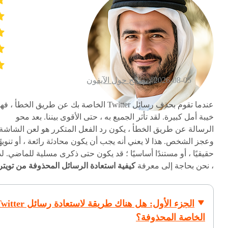
2026-08-05 /
نصائح حول الآيفون
عندما تقوم بحذف رسائل Twitter الخاصة بك عن طريق الخطأ ، فه
خيبة أمل كبيرة. لقد تأثر الجميع به ، حتى الأقوى بيننا. بعد محو
الرسالة عن طريق الخطأ ، يكون رد الفعل المتكرر هو لعن الشاشة
وعجز الشخص. هذا لا يعني أنه يجب أن يكون محادثة رائعة ، أو تنويهً
حقيقيًا ، أو مستندًا أساسيًا ؛ قد يكون حتى ذكرى مسلية للماضي. لذ
، نحن بحاجة إلى معرفة
كيفية استعادة الرسائل المحذوفة من تويت
الجزء الأول: هل هناك طريقة لاستعادة رسائل 
الخاصة المحذوفة؟