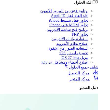
فئة الحلول
برنامج فتح رمز المرور للآيفون
أداة إلغاء قفل Apple ID
تجاوز قفل تنشيط iCloud
تجاوز MDM على iPhone
برنامج فتح شاشة الأندرويد
تجاوز FRP
استعادة بيانات الأندرويد
إصلاح نظام الأندرويد
استعادة الصور من الايفون
تخفيض إصدار iOS
تنزيل iOS 27 beta
اصلاح أخطاء ومشاكل iOS 27
شاهد جميع الحلول
مركز التحميل
مركز المتجر
دليل الفيديو