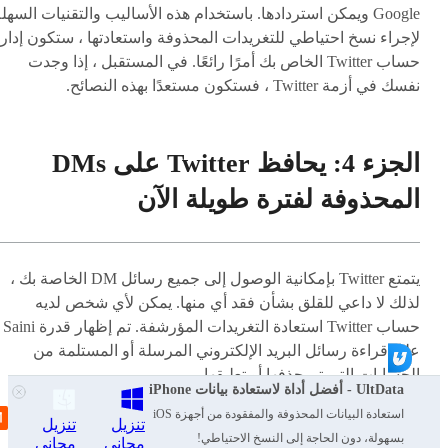
Google ويمكن استردادها. باستخدام هذه الأساليب والتقنيات السهل
لإجراء نسخ احتياطي للتغريدات المحذوفة واستعادتها ، ستكون إدار
حساب Twitter الخاص بك أمرًا رائعًا. في المستقبل ، إذا وجدت
نفسك في أزمة Twitter ، فستكون مستعدًا بهذه النصائح.
الجزء 4: يحافظ Twitter على DMs
المحذوفة لفترة طويلة الآن
يتمتع Twitter بإمكانية الوصول إلى جميع رسائل DM الخاصة بك ،
لذلك لا داعي للقلق بشأن فقد أي منها. يمكن لأي شخص لديه
حساب Twitter استعادة التغريدات المؤرشفة. تم إظهار قدرة Saini
على قراءة رسائل البريد الإلكتروني المرسلة أو المستلمة من
الحسابات التي تم حذفها أو تعليقها.
UltData - أفضل أداة لاستعادة بيانات iPhone
استعادة البيانات المحذوفة والمفقودة من أجهزة iOS
وفقًا لـ TechCrunch ، قال Twitter إنه يحقق أكثر للتأكد من أننا قمنا
تنزيل
تنزيل
بسهولة، دون الحاجة إلى النسخ الاحتياطي!
مجاني
مجاني
بتقييم النطاق الكامل للمشكلة. يذكرنا أيضًا أنه على الرغم من أن