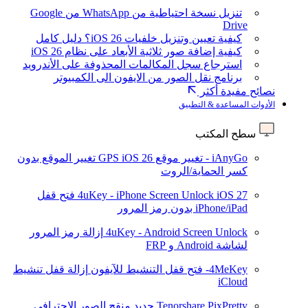
تنزيل نسخة احتياطية من WhatsApp من Google
Drive
كيفية تعيين وتنزيل خلفيات iOS 26؟ دليل كامل
كيفية إضافة صور ثلاثية الأبعاد على نظام iOS 26
استرجاع سجل المكالمات المحذوفة على الأندرويد
برنامج نقل الصور من الايفون الى الكمبيوتر
نصائح مفيدة أكثر
الأدوات المساعدة & التطبيق
سطح المكتب
iAnyGo - تغيير موقع GPS
iOS 26
تغيير الموقع بدون
كسر الحماية/الروت
iOS 27
4uKey - iPhone Screen Unlock
فتح قفل
iPhone/iPad بدون رمز المرور
4uKey - Android Screen Unlock
إزالة رمز المرور
لشاشة Android و FRP
4MeKey- فتح قفل التنشيط للآيفون
إزالة قفل تنشيط
iCloud
Tenorshare PixPretty
جديد
منقح الصور الاحترافي