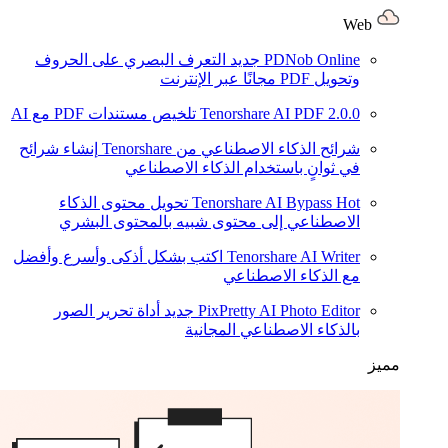
Web
PDNob Online
جديد
التعرف البصري على الحروف
وتحويل PDF مجانًا عبر الإنترنت
2.0.0
Tenorshare AI PDF
تلخيص مستندات PDF مع AI
شرائح الذكاء الاصطناعي من Tenorshare
إنشاء شرائح
في ثوانٍ باستخدام الذكاء الاصطناعي
Hot
Tenorshare AI Bypass
تحويل محتوى الذكاء
الاصطناعي إلى محتوى شبيه بالمحتوى البشري
Tenorshare AI Writer
اكتب بشكل أذكى وأسرع وأفضل
مع الذكاء الاصطناعي
PixPretty AI Photo Editor
جديد
أداة تحرير الصور
بالذكاء الاصطناعي المجانية
مميز