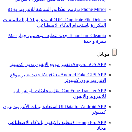
Phone Mirror
برنامج انعكاس الشاشة للاندرويد وiOS
4DDiG Duplicate File Deleter
مدعوم AI
إزالة الملفات
المكررة باستخدام الذكاء الاصطناعي
Tenorshare Cleamio
جديد
تنظيف وتحسين جهاز Mac
بنقرة واحدة
موبايل
iAnyGo- iOS APP
تغيير موقع الايفون بدون كمبيوتر
iAnyGo - Android Fake GPS APP
جديد
تغيير موقع
الاندرويد بدون كمبيوتر
iCareFone Transfer APP
نقل محادثات الواتس اب
للاندرويد والايفون
UltData for Android APP
استعادة بيانات الأندرويد بدون
كمبيوتر
Cleanup Pro APP
تنظيف الايفون بالذكاء الاصطناعي
مجانا