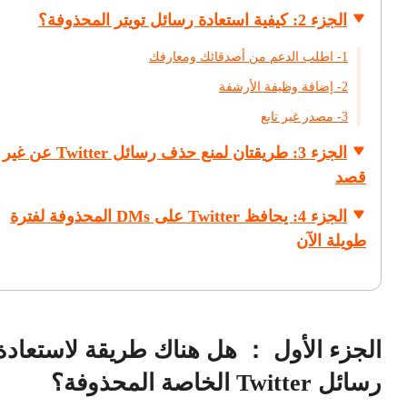
الجزء 2: كيفية استعادة رسائل تويتر المحذوفة؟
1- اطلب الدعم من أصدقائك ومعارفك
2- إضافة وظيفة الأرشفة
3- مصدر غير تابع
الجزء 3: طريقتان لمنع حذف رسائل Twitter عن غير
قصد
الجزء 4: يحافظ Twitter على DMs المحذوفة لفترة
طويلة الآن
الجزء الأول ： هل هناك طريقة لاستعادة
رسائل Twitter الخاصة المحذوفة؟