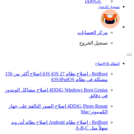
iAnyGo
تسجيل الدخول
مركز الحسابات
تسجيل الخروج
النظام & الإصلاح
ReiBoot - إصلاح نظام iOS
iOS 27
إصلاح أكثر من 150
مشكلة في نظام iOS/iPadOS
4DDiG Windows Boot Genius
إصلاح مشاكل الويندوز
في دقائق
4DDiG Photo Repair
إصلاح الصور التالفة على جهاز
الكمبيوتر/Mac
ReiBoot - إصلاح نظام Android
إصلاح نظام أندرويد
سهلاً مثل A-B-C