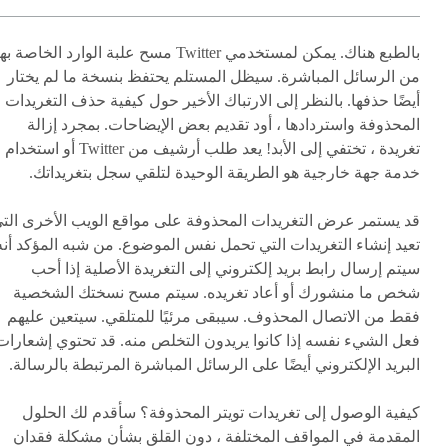
بالطبع هناك. يمكن لمستخدمي Twitter مسح علبة الوارد الخاصة 
من الرسائل المباشرة. سيظل المستلم يحتفظ بنسخة ما لم يختار
أيضًا حذفها. بالنظر إلى الارتباك الأخير حول كيفية حذف التغريدات
المحذوفة واستردادها ، أود تقديم بعض الإيضاحات. بمجرد إزالة
تغريدة ، تختفي إلى الأبد! يعد طلب أرشيف من Twitter أو استخدام
خدمة جهة خارجية هو الطريقة الوحيدة لتلقي سجل بتغريداتك.
قد يستمر عرض التغريدات المحذوفة على مواقع الويب الأخرى الت
تعيد إنشاء التغريدات التي تحمل نفس الموضوع. من شبه المؤكد أنه
سيتم إرسال رابط بريد إلكتروني إلى التغريدة الأصلية إذا أحب
شخص ما منشورك أو أعاد تغريده. سيتم مسح نسختك الشخصية
فقط من الاتصال المحذوف. سيبقى مرئيًا للمتلقي. سيتعين عليهم
فعل الشيء نفسه إذا كانوا يريدون التخلص منه. قد تحتوي إشعارات
البريد الإلكتروني أيضًا على الرسائل المباشرة المرتبطة بالرسالة.
كيفية الوصول إلى تغريدات تويتر المحذوفة؟ سأقدم لك الحلول
المقدمة في المواقف المختلفة ، دون القلق بشأن مشكلة فقدان