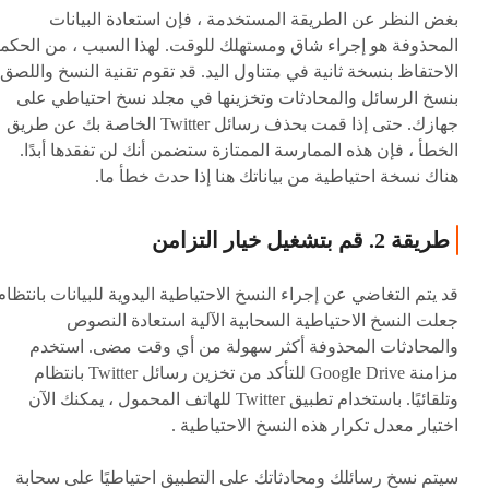
بغض النظر عن الطريقة المستخدمة ، فإن استعادة البيانات
المحذوفة هو إجراء شاق ومستهلك للوقت. لهذا السبب ، من الحكم
الاحتفاظ بنسخة ثانية في متناول اليد. قد تقوم تقنية النسخ واللصق
بنسخ الرسائل والمحادثات وتخزينها في مجلد نسخ احتياطي على
جهازك. حتى إذا قمت بحذف رسائل Twitter الخاصة بك عن طريق
الخطأ ، فإن هذه الممارسة الممتازة ستضمن أنك لن تفقدها أبدًا.
هناك نسخة احتياطية من بياناتك هنا إذا حدث خطأ ما.
طريقة 2. قم بتشغيل خيار التزامن
قد يتم التغاضي عن إجراء النسخ الاحتياطية اليدوية للبيانات بانتظام
جعلت النسخ الاحتياطية السحابية الآلية استعادة النصوص
والمحادثات المحذوفة أكثر سهولة من أي وقت مضى. استخدم
مزامنة Google Drive للتأكد من تخزين رسائل Twitter بانتظام
وتلقائيًا. باستخدام تطبيق Twitter للهاتف المحمول ، يمكنك الآن
اختيار معدل تكرار هذه النسخ الاحتياطية .
سيتم نسخ رسائلك ومحادثاتك على التطبيق احتياطيًا على سحابة