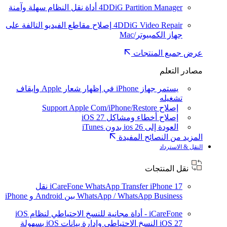
4DDiG Partition Manager
أداة نقل النظام سهلة وآمنة
4DDiG Video Repair
إصلاح مقاطع الفيديو التالفة على
جهاز الكمبيوتر/Mac
عرض جميع المنتجات
مصادر التعلم
يستمر جهاز iPhone في إظهار شعار Apple وإيقاف
تشغيله
إصلاح Support Apple Com/iPhone/Restore
إصلاح أخطاء ومشاكل iOS 27
العودة إلى ios 26 بدون iTunes
المزيد من النصائح المفيدة
النقل & الاسترداد
نقل المنتجات
iPhone 17
iCareFone WhatsApp Transfer
نقل
WhatsApp / WhatsApp Business بين Android و iPhone
iCareFone - أداة مجانية للنسخ الاحتياطي لنظام iOS
iOS 27
النسخ الاحتياطي وإدارة بيانات iOS بسهولة