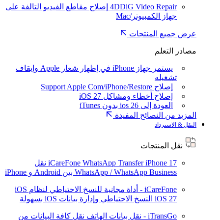
4DDiG Video Repair
إصلاح مقاطع الفيديو التالفة على
جهاز الكمبيوتر/Mac
عرض جميع المنتجات
مصادر التعلم
يستمر جهاز iPhone في إظهار شعار Apple وإيقاف
تشغيله
إصلاح Support Apple Com/iPhone/Restore
إصلاح أخطاء ومشاكل iOS 27
العودة إلى ios 26 بدون iTunes
المزيد من النصائح المفيدة
النقل & الاسترداد
نقل المنتجات
iPhone 17
iCareFone WhatsApp Transfer
نقل
WhatsApp / WhatsApp Business بين Android و iPhone
iCareFone - أداة مجانية للنسخ الاحتياطي لنظام iOS
iOS 27
النسخ الاحتياطي وإدارة بيانات iOS بسهولة
iTransGo - نقل بيانات الهاتف
نقل كافة البيانات من