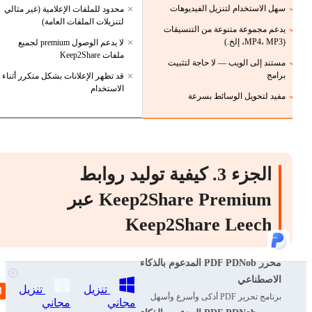
سهل الاستخدام لتنزيل الفيديوهات
محدود للملفات الإعلامية (غير مثالي
لتنزيلات الملفات العامة)
يدعم مجموعة متنوعة من التنسيقات
(MP4، MP3، إلخ.)
لا يدعم الوصول premium لجميع
ملفات Keep2Share
مستند إلى الويب — لا حاجة لتثبيت
برامج
قد تظهر الإعلانات بشكل متكرر أثناء
الاستخدام
مفيد لتحويل الوسائط بسرعة
الجزء 3. كيفية توليد روابط
Keep2Share Premium عبر
Keep2Share Leech
محرر PDF PDNob المدعوم بالذكاء
إذا كنت متعبًا من السرعات البطيئة والقيود على حجم الملفات،
الاصطناعي
يمكن لأداة Keep2Share leech مساعدتك في تجاوز حد keep2share
تنزيل
تنزيل
برنامج تحرير PDF أذكى وأسرع وأسهل
مجاني
مجاني
بسهولة. تعمل هذه الأدوات كتنزيل k2s موثوق به يحول روابطك