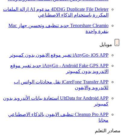
4DDiG Duplicate File Deleter
مدعوم AI
إزالة الملفات
المكررة باستخدام الذكاء الاصطناعي
Tenorshare Cleamio
جديد
تنظيف وتحسين جهاز Mac
بنقرة واحدة
موبايل
iAnyGo- iOS APP
تغيير موقع الايفون بدون كمبيوتر
iAnyGo - Android Fake GPS APP
جديد
تغيير موقع
الاندرويد بدون كمبيوتر
iCareFone Transfer APP
نقل محادثات الواتس اب
للاندرويد والايفون
UltData for Android APP
استعادة بيانات الأندرويد بدون
كمبيوتر
Cleanup Pro APP
تنظيف الايفون بالذكاء الاصطناعي
مجانا
مصادر التعلم