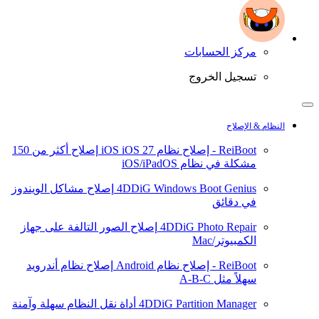
مركز الحسابات
تسجيل الخروج
النظام & الإصلاح
ReiBoot - إصلاح نظام iOS
iOS 27
إصلاح أكثر من 150
مشكلة في نظام iOS/iPadOS
4DDiG Windows Boot Genius
إصلاح مشاكل الويندوز
في دقائق
4DDiG Photo Repair
إصلاح الصور التالفة على جهاز
الكمبيوتر/Mac
ReiBoot - إصلاح نظام Android
إصلاح نظام أندرويد
سهلاً مثل A-B-C
4DDiG Partition Manager
أداة نقل النظام سهلة وآمنة