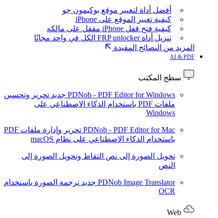
أفضل أداة لتغيير موقع بوكيمون جو
كيفية تغيير الموقع على iPhone
كيفية فتح قفل iPhone مقفل على مالكه
تنزيل أداة FRP unlocker الكل في واحد مجانًا
المزيد من النصائح المفيدة
AI & PDF
سطح المكتب
PDNob - PDF Editor for Windows
جديد
تحرير وتحسين
ملفات PDF باستخدام الذكاء الاصطناعي على
Windows
PDNob - PDF Editor for Mac
تحرير وإدارة ملفات PDF
باستخدام الذكاء الاصطناعي على نظام macOS
تحويل الصورة إلى نص
التقاط وتحويل الصورة إلى
النص
PDNob Image Translator
جديد
ترجمة الصورة باستخدام
OCR
Web