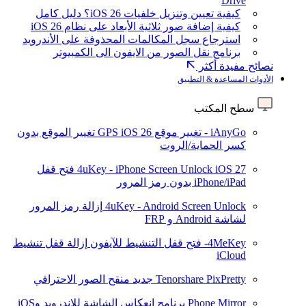
Drive
كيفية تعيين وتنزيل خلفيات iOS 26؟ دليل كامل
كيفية إضافة صور ثلاثية الأبعاد على نظام iOS 26
استرجاع سجل المكالمات المحذوفة على الأندرويد
برنامج نقل الصور من الايفون الى الكمبيوتر
نصائح مفيدة أكثر
الأدوات المساعدة & التطبيق
سطح المكتب
iAnyGo - تغيير موقع GPS
iOS 26
تغيير الموقع بدون
كسر الحماية/الروت
iOS 27
4uKey - iPhone Screen Unlock
فتح قفل
iPhone/iPad بدون رمز المرور
4uKey - Android Screen Unlock
إزالة رمز المرور
لشاشة Android و FRP
4MeKey- فتح قفل التنشيط للآيفون
إزالة قفل تنشيط
iCloud
Tenorshare PixPretty
جديد
منقح الصور الاحترافي
Phone Mirror
برنامج انعكاس الشاشة للاندرويد وiOS