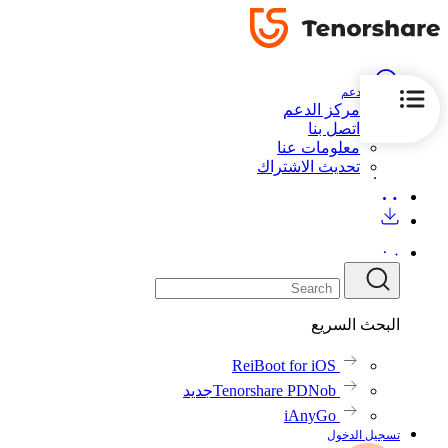
الدعم
مركز الدعم
اتصل بنا
معلومات عنا
تحديث الاشتراك
البحث السريع
ReiBoot for iOS
Tenorshare PDNob
جديد
iAnyGo
تسجيل الدخول