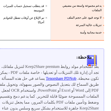
يدعم مجموعة واسعة من مضيفي
قد يتطلب تسجيل حساب للميزات
الملفات
الموسعة
لا توجد قيود على حجم الملف
تم الإبلاغ عن أوقات تعطل للخوادم
أحيانًا
تنزيلات عالية السرعة
خدمة مجانية وآمنة
ملاحظة:
بعد استخدام مولد روابط Keep2Share premium لتنزيل ملف
تجد أن إدارة تلك التنزيلات أو تعديلها - خا
تكون محبطة.
Tenorshare PDNob
يساعد في حل هذه المسألة 
طريق السماح لك بتعديل النصوص والصور بسهولة، وتحويل ملف
PDF إلى Word أو Excel أو PowerPoint، واستخدام OCR لجعل
الملفات الممسوحة ضوئيًا قابلة للتحرير. كما يدعم دمج وتقسيم
وضغط وتأمين ملفات PDF بكلمات المرور، مما يجعل تنزيلات
Keep2Share جاهزة للاستخدام بشكل سريع وسلس بدون عناء