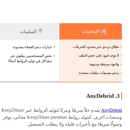
الإيجابيات
السلبيات
نطاق ترددي غير محدود للتنزيلات
خيارات دعم العملاء محدودة
لا توجد قيود على حجم الملف
بعض المستخدمين يبلغون عن
مشاكل في توليد الروابط أحيانًا
واجهة بسيطة وبديهية
يدعم مضيفات ملفات متعددة
3. AnyDebrid
AnyDebrid
يقدم حلاً سريعًا ومرنًا لتوليد الروابط عبر Keep2Share
ومنصات أخرى. كمولد روابط Keep2Share premium مجاني، يوفر
وصولًا سريعًا مع تأخيرات قليلة ولا يتطلب التسجيل.