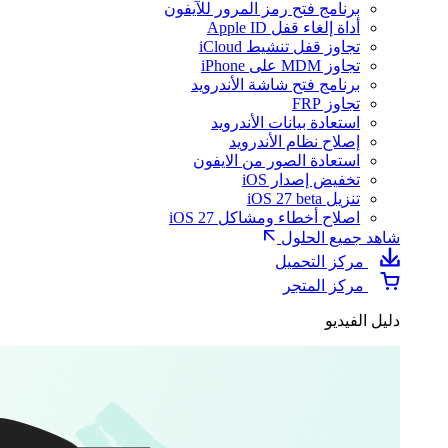
برنامج فتح رمز المرور للآيفون
أداة إلغاء قفل Apple ID
تجاوز قفل تنشيط iCloud
تجاوز MDM على iPhone
برنامج فتح شاشة الأندرويد
تجاوز FRP
استعادة بيانات الأندرويد
إصلاح نظام الأندرويد
استعادة الصور من الايفون
تخفيض إصدار iOS
تنزيل iOS 27 beta
اصلاح أخطاء ومشاكل iOS 27
شاهد جميع الحلول
مركز التحميل
مركز المتجر
دليل الفيديو