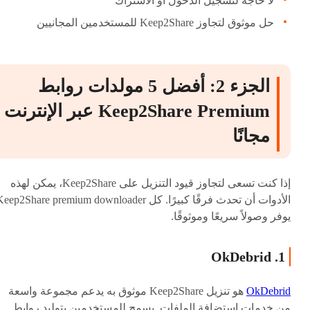
لا حاجة لتسجيل الدخول أو الاشتراك
حل موثوق لتجاوز Keep2Share للمستخدمين المجانيين
الجزء 2: أفضل 5 مولدات روابط
Keep2Share Premium عبر الإنترنت
مجانًا
إذا كنت تسعى لتجاوز قيود التنزيل على Keep2Share، يمكن لهذه
الأدوات أن تحدث فرقًا كبيرًا. كل eep2Share premium downloader
يوفر وصولاً سريعًا وموثوقًا.
1. OkDebrid
OkDebrid
هو تنزيل Keep2Share موثوق به يدعم مجموعة واسعة
من خدمات استضافة الملفات. يسمح للمستخدمين بتوليد روابط