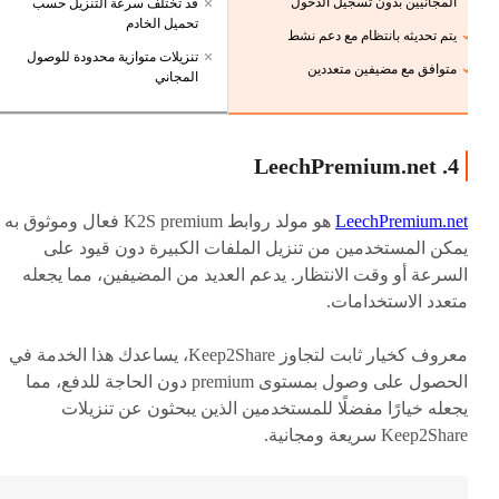
المجانيين بدون تسجيل الدخول
قد تختلف سرعة التنزيل حسب
تحميل الخادم
يتم تحديثه بانتظام مع دعم نشط
تنزيلات متوازية محدودة للوصول
متوافق مع مضيفين متعددين
المجاني
4. LeechPremium.net
LeechPremium.net
هو مولد روابط K2S premium فعال وموثوق به
يمكن المستخدمين من تنزيل الملفات الكبيرة دون قيود على
السرعة أو وقت الانتظار. يدعم العديد من المضيفين، مما يجعله
متعدد الاستخدامات.
معروف كخيار ثابت لتجاوز Keep2Share، يساعدك هذا الخدمة في
الحصول على وصول بمستوى premium دون الحاجة للدفع، مما
يجعله خيارًا مفضلًا للمستخدمين الذين يبحثون عن تنزيلات
Keep2Share سريعة ومجانية.