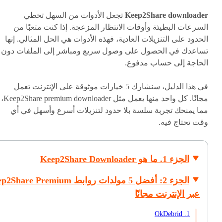
Keep2Share downloader
تجعل الأدوات من السهل تخطي
السرعات البطيئة وأوقات الانتظار المزعجة. إذا كنت متعبًا من
الحدود على التنزيلات العادية، فهذه الأدوات هي الحل المثالي. إنها
تساعدك في الحصول على وصول سريع ومباشر إلى الملفات دون
الحاجة إلى حساب مدفوع.
في هذا الدليل، سنشارك 5 خيارات موثوقة على الإنترنت تعمل
مجانًا. كل واحد منها يعمل مثل Keep2Share premium downloader،
مما يمنحك تجربة سلسة بلا حدود لتنزيلات أسرع وأسهل في أي
وقت تحتاج فيه.
الجزء 1. ما هو Keep2Share Downloader
الجزء 2: أفضل 5 مولدات روابط are Premium
عبر الإنترنت مجانًا
1. OkDebrid